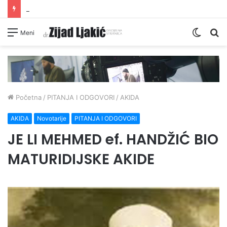
INTIMNI ODNOS JE OPSKRBA
Switc
Pr
Meni
skin
Početna
/
PITANJA I ODGOVORI
/
AKIDA
AKIDA
Novotarije
PITANJA I ODGOVORI
JE LI MEHMED ef. HANDŽIĆ BIO
MATURIDIJSKE AKIDE