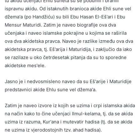
tu akidu učenjaci Ehlu suneta su se pobunili i branili
ispravnu akidu. Od istaknutih branioca akide Ehli sune vel
džema'a (po Handžiću) su bili Ebu Hasan El-Eš'ari i Ebu
Mensur Maturidi. Zatim je naveo biografije ova dva
učenjaka i naveo islamske pokrajine u kojima se raširila
ova dva akidetska pravca. Naveo je razlike između ova dva
akidetska pravca, tj. Eš'arija i Maturidija, i zaključio da iako
se razilaze u oko četrdesetak pitanja da su to sporedne
akidetske mes'ele.
Jasno je i nedvosmisleno naveo da su Eš'arije i Maturidije
predstavnici akide Ehlu sune vel džema'a.
Zatim je naveo izvore iz kojih se uzima i crpi islamska akida
na način kako to čine učenjaci Ilmul-kelama, tj. da se akida
uzima iz razuma, Kur'ana i mutevatir hadisa (tj. da se akida
ne uzima iz vjerodostojnih tzv. ahad hadisa).