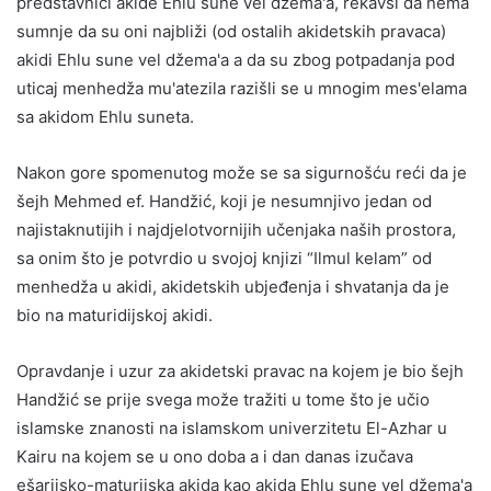
predstavnici akide Ehlu sune vel džema'a, rekavši da nema
sumnje da su oni najbliži (od ostalih akidetskih pravaca)
akidi Ehlu sune vel džema'a a da su zbog potpadanja pod
uticaj menhedža mu'atezila razišli se u mnogim mes'elama
sa akidom Ehlu suneta.
Nakon gore spomenutog može se sa sigurnošću reći da je
šejh Mehmed ef. Handžić, koji je nesumnjivo jedan od
najistaknutijih i najdjelotvornijih učenjaka naših prostora,
sa onim što je potvrdio u svojoj knjizi “Ilmul kelam” od
menhedža u akidi, akidetskih ubjeđenja i shvatanja da je
bio na maturidijskoj akidi.
Opravdanje i uzur za akidetski pravac na kojem je bio šejh
Handžić se prije svega može tražiti u tome što je učio
islamske znanosti na islamskom univerzitetu El-Azhar u
Kairu na kojem se u ono doba a i dan danas izučava
ešarijsko-maturijska akida kao akida Ehlu sune vel džema'a