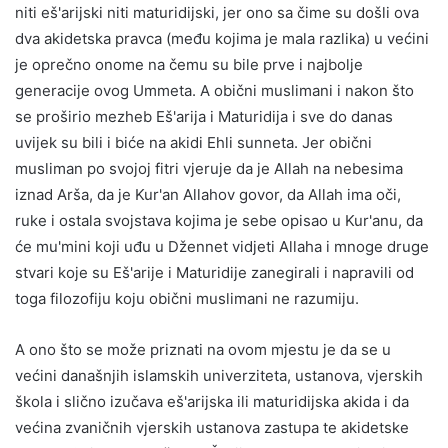
niti eš'arijski niti maturidijski, jer ono sa čime su došli ova
dva akidetska pravca (među kojima je mala razlika) u većini
je oprečno onome na čemu su bile prve i najbolje
generacije ovog Ummeta. A obični muslimani i nakon što
se proširio mezheb Eš'arija i Maturidija i sve do danas
uvijek su bili i biće na akidi Ehli sunneta. Jer obični
musliman po svojoj fitri vjeruje da je Allah na nebesima
iznad Arša, da je Kur'an Allahov govor, da Allah ima oči,
ruke i ostala svojstava kojima je sebe opisao u Kur'anu, da
će mu'mini koji uđu u Džennet vidjeti Allaha i mnoge druge
stvari koje su Eš'arije i Maturidije zanegirali i napravili od
toga filozofiju koju obični muslimani ne razumiju.
A ono što se može priznati na ovom mjestu je da se u
većini današnjih islamskih univerziteta, ustanova, vjerskih
škola i slično izučava eš'arijska ili maturidijska akida i da
većina zvaničnih vjerskih ustanova zastupa te akidetske