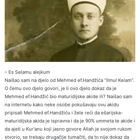
– Es Selamu alejkum
Naišao sam na djelo od Mehmed ef.Handžića “Ilmul Kelam”.
O čemu ovo djelo govori, je li ovo djelo dokaz da je
Mehmed ef.Handžić bio maturidijske akide ili? Naišao sam
na internetu kako neke osobe pokušavaju ovu akidu
pripisati Mehmed ef.Handžiću i žele reći da ešarijska-
maturidijska akida je ispravna i da je 90% ummeta te akide i
da ajeti u Kur'anu koji jasno govore Allah je svojom rukom
stvorio, se trebaju drugačije tumačiti, da to nije dokaz da