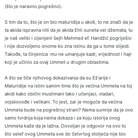
(što je naravno pogrešno).
S tim da to, što je on bio maturidija u akidi, to ne znači da je
ta akida ispravna niti da je akida Ehli suneta vel džemata, tu
je naš veliki i cijenjeni šejh Mehmed ef. Handžić pogriješio
i nije dozvoljeno onome ko zna istinu da ga u tome slijedi.
Takođe, ta činjenica mu ne umanjuje kadr, vrijednost i hajr
koji je učinio za ovaj Ummet u drugim oblastima.
A što se tiče njihovog dokazivanja da su Eš'arije i
Maturidije na istini samim time što je većina Ummeta na toj
akidi kako obični muslimani tako i učenjaci, vladari,
vojskovođe i velikani. To jest, zar je moguće da većina
Ummeta bude na pogrešnoj strani? Nema sumnje da je ovo
samo tvrdnja koja nema dokaza i za koju istorija ovog
Ummeta kaže da je lažna. Dovoljan je odgovor na ovo to
što selef ovog Ummeta sve do četvrtog stoljeća nije bio