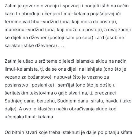
Zatim je govorio o znanju i spoznaji i podjeli istih na način
kako to obrađuju učenjaci Ilmul-kelama pojašnjavajući
termine vadžibul-vudžud (onaj koji mora da postoji),
mumkinul-vudžud (onaj koji može da postoji), a ovaj zadnji
se dijeli na dževher (postoji sam po sebi) i ard (osobine i
karakteristike dževhera) … .
Zatim je ušao u srž teme dijeleći islamsku akidu na način
Ilmul-kelamista, tj. da se ona dijeli na ilahijate (ono što je
vezano za božanstvo), nubuvat (što je vezano za
poslanstvo i poslanike) i sem'ijat (ono što je došlo u
šerijatskim tekstovima o gajb stvarima, tj. predznaci
Sudnjeg dana, berzehu, Sudnjem danu, siratu, havdu i tako
dalje). A ovo je klasičan način obrađivanja akide kod
učenjaka Ilmul-kelama.
Od bitnih stvari koje treba istaknuti je da je po pitanju sifata