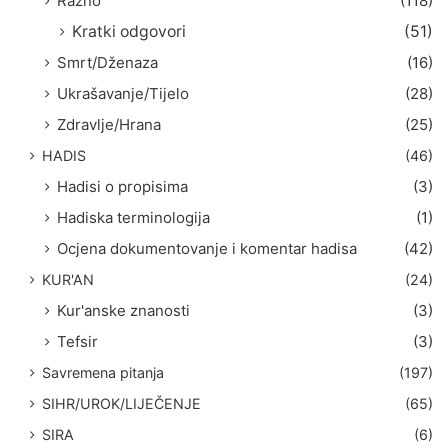
Razno
(118)
Kratki odgovori
(51)
Smrt/Dženaza
(16)
Ukrašavanje/Tijelo
(28)
Zdravlje/Hrana
(25)
HADIS
(46)
Hadisi o propisima
(3)
Hadiska terminologija
(1)
Ocjena dokumentovanje i komentar hadisa
(42)
KUR'AN
(24)
Kur'anske znanosti
(3)
Tefsir
(3)
Savremena pitanja
(197)
SIHR/UROK/LIJEČENJE
(65)
SIRA
(6)