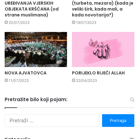
UREĐIVANJA VJERSKIH
(turbeta, mezara) (kada je
OBJEKATA KRŠĆANA (od
veliki širk, kada mali, a
strane muslimana)
kada novotarija?)
20/07/2023
19/07/2023
NOVA AJVATOVCA
PORIJEKLO RIJEČI ALLAH
11/07/2023
22/04/2023
Pretražite bilo koji pojam:
P
r
e
t