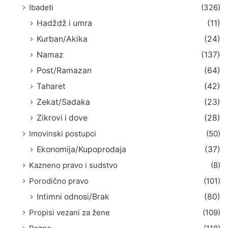
Ibadeti
(326)
Hadždž i umra
(11)
Kurban/Akika
(24)
Namaz
(137)
Post/Ramazan
(64)
Taharet
(42)
Zekat/Sadaka
(23)
Zikrovi i dove
(28)
Imovinski postupci
(50)
Ekonomija/Kupoprodaja
(37)
Kazneno pravo i sudstvo
(8)
Porodično pravo
(101)
Intimni odnosi/Brak
(80)
Propisi vezani za žene
(109)