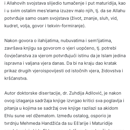
i Allahovih svojstava slijedio tumačenje i put maturidija, kao
i u svim ostalim mes'elama izuzev malo njih, tj. da se Allahu
potvrđuje samo osam svojstava (život, znanje, sluh, vid,
kudret, volja, govor i tekvin-formiranje).
Nakon govora o ilahijatima, nubuvatima i sem'ijatima,
završava knjigu sa govorom o vjeri uopćeno, tj. potrebi
čovječanstva za vjerom potvrđujući istinu da je Islam jedina
ispravna i valjana vjera danas. Da bi na kraju dao kratak
prikaz drugih vjeroispovijesti od istočnih vjera, židovstva i
kršćanstva.
Autor doktorske disertacije, dr. Zuhdija Adilović, je nakon
ovog izlaganja sadržaja knjige izvrgao kritici sva poglavlja i
pitanja u kojima se sadržaj ove knjige razilazi sa akidom
Ehlu sune vel džematom. Između ostalog, osporio je
tvrdnju Mehmeda Handžića da su Eš'arije i Maturidije