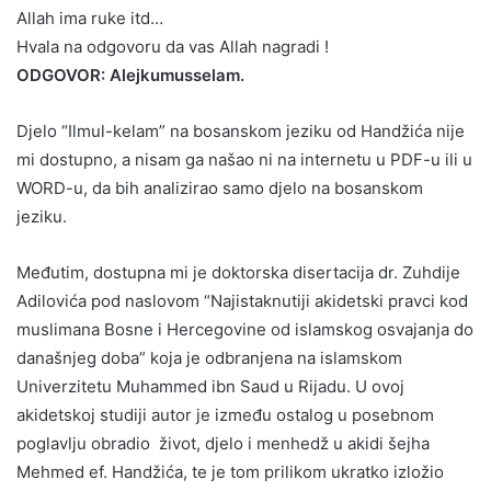
Allah ima ruke itd…
Hvala na odgovoru da vas Allah nagradi !
ODGOVOR: Alejkumusselam.
Djelo “Ilmul-kelam” na bosanskom jeziku od Handžića nije
mi dostupno, a nisam ga našao ni na internetu u PDF-u ili u
WORD-u, da bih analizirao samo djelo na bosanskom
jeziku.
Međutim, dostupna mi je doktorska disertacija dr. Zuhdije
Adilovića pod naslovom “Najistaknutiji akidetski pravci kod
muslimana Bosne i Hercegovine od islamskog osvajanja do
današnjeg doba” koja je odbranjena na islamskom
Univerzitetu Muhammed ibn Saud u Rijadu. U ovoj
akidetskoj studiji autor je između ostalog u posebnom
poglavlju obradio život, djelo i menhedž u akidi šejha
Mehmed ef. Handžića, te je tom prilikom ukratko izložio