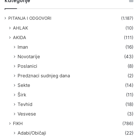
Kategorije
r
a
g
PITANJA I ODGOVORI
(1.187)
a
AHLAK
(10)
:
AKIDA
(111)
Iman
(16)
Novotarije
(43)
Poslanici
(8)
Predznaci sudnjeg dana
(2)
Sekte
(14)
Širk
(11)
Tevhid
(18)
Vesvese
(3)
FIKH
(786)
Adabi/Običaji
(22)