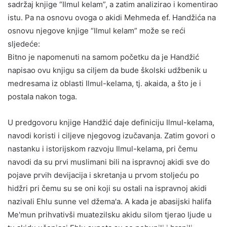
sadržaj knjige “Ilmul kelam”, a zatim analizirao i komentirao
istu. Pa na osnovu ovoga o akidi Mehmeda ef. Handžića na
osnovu njegove knjige “Ilmul kelam” može se reći
sljedeće:
Bitno je napomenuti na samom početku da je Handžić
napisao ovu knjigu sa ciljem da bude školski udžbenik u
medresama iz oblasti Ilmul-kelama, tj. akaida, a što je i
postala nakon toga.
U predgovoru knjige Handžić daje definiciju Ilmul-kelama,
navodi koristi i ciljeve njegovog izučavanja. Zatim govori o
nastanku i istorijskom razvoju Ilmul-kelama, pri čemu
navodi da su prvi muslimani bili na ispravnoj akidi sve do
pojave prvih devijacija i skretanja u prvom stoljeću po
hidžri pri čemu su se oni koji su ostali na ispravnoj akidi
nazivali Ehlu sunne vel džema'a. A kada je abasijski halifa
Me'mun prihvativši muatezilsku akidu silom tjerao ljude u