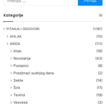
r
e
t
Kategorije
r
a
g
PITANJA I ODGOVORI
(1.187)
a
AHLAK
(10)
:
AKIDA
(111)
Iman
(16)
Novotarije
(43)
Poslanici
(8)
Predznaci sudnjeg dana
(2)
Sekte
(14)
Širk
(11)
Tevhid
(18)
Vesvese
(3)