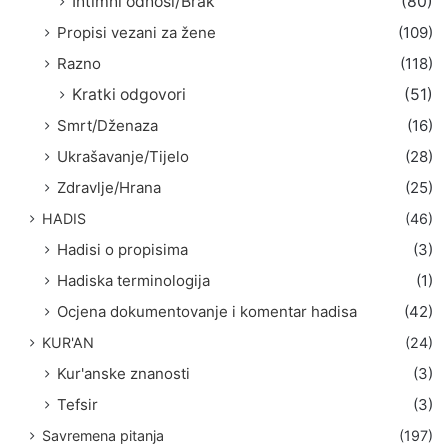
Intimni odnosi/Brak
(80)
Propisi vezani za žene
(109)
Razno
(118)
Kratki odgovori
(51)
Smrt/Dženaza
(16)
Ukrašavanje/Tijelo
(28)
Zdravlje/Hrana
(25)
HADIS
(46)
Hadisi o propisima
(3)
Hadiska terminologija
(1)
Ocjena dokumentovanje i komentar hadisa
(42)
KUR'AN
(24)
Kur'anske znanosti
(3)
Tefsir
(3)
Savremena pitanja
(197)