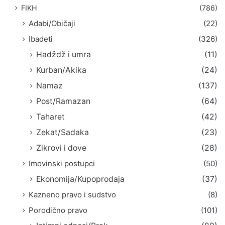
FIKH
(786)
Adabi/Običaji
(22)
Ibadeti
(326)
Hadždž i umra
(11)
Kurban/Akika
(24)
Namaz
(137)
Post/Ramazan
(64)
Taharet
(42)
Zekat/Sadaka
(23)
Zikrovi i dove
(28)
Imovinski postupci
(50)
Ekonomija/Kupoprodaja
(37)
Kazneno pravo i sudstvo
(8)
Porodično pravo
(101)