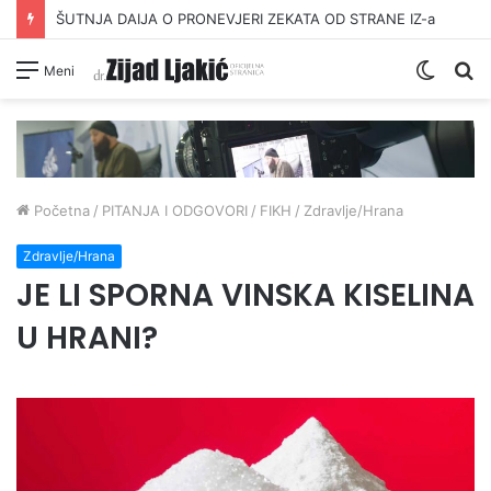
ŠUTNJA DAIJA O PRONEVJERI ZEKATA OD STRANE IZ-a
Switc
Pr
Meni
skin
Početna
/
PITANJA I ODGOVORI
/
FIKH
/
Zdravlje/Hrana
Zdravlje/Hrana
JE LI SPORNA VINSKA KISELINA
U HRANI?