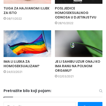
TUGA ZA HAJVANOM I LIJEK
POSLJEDICE
ZA ISTO
HOMOSEKSUALNOG
ODNOSA U DJETINJSTVU
08/11/2022
28/10/2022
IMA LI LIJEKA ZA
JE LI SAHIBU UZUR ONAJ KO
HOMOSEKSUALIZAM?
IMA RANU NA POLNOM
ORGANU?
24/03/2021
02/03/2021
Pretražite bilo koji pojam:
P