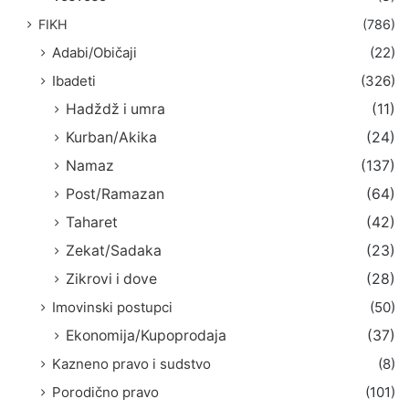
FIKH
(786)
Adabi/Običaji
(22)
Ibadeti
(326)
Hadždž i umra
(11)
Kurban/Akika
(24)
Namaz
(137)
Post/Ramazan
(64)
Taharet
(42)
Zekat/Sadaka
(23)
Zikrovi i dove
(28)
Imovinski postupci
(50)
Ekonomija/Kupoprodaja
(37)
Kazneno pravo i sudstvo
(8)
Porodično pravo
(101)