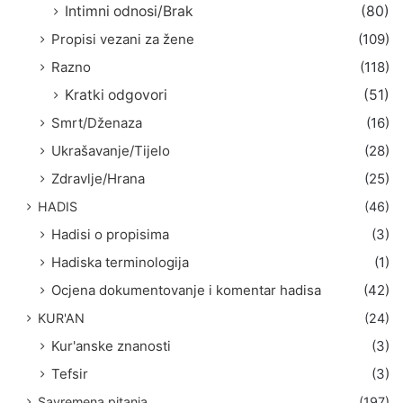
Intimni odnosi/Brak
(80)
Propisi vezani za žene
(109)
Razno
(118)
Kratki odgovori
(51)
Smrt/Dženaza
(16)
Ukrašavanje/Tijelo
(28)
Zdravlje/Hrana
(25)
HADIS
(46)
Hadisi o propisima
(3)
Hadiska terminologija
(1)
Ocjena dokumentovanje i komentar hadisa
(42)
KUR'AN
(24)
Kur'anske znanosti
(3)
Tefsir
(3)
Savremena pitanja
(197)