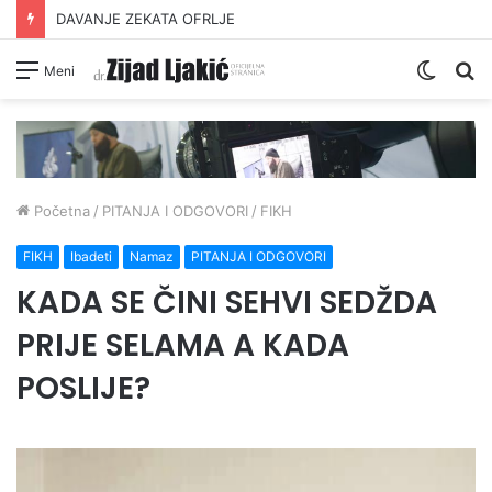
INTIMNI ODNOS JE OPSKRBA
Switc
Pr
Meni
skin
Početna
/
PITANJA I ODGOVORI
/
FIKH
FIKH
Ibadeti
Namaz
PITANJA I ODGOVORI
KADA SE ČINI SEHVI SEDŽDA
PRIJE SELAMA A KADA
POSLIJE?