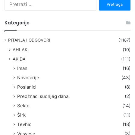
P
r
e
t
Kategorije
r
a
g
PITANJA I ODGOVORI
(1.187)
a
AHLAK
(10)
:
AKIDA
(111)
Iman
(16)
Novotarije
(43)
Poslanici
(8)
Predznaci sudnjeg dana
(2)
Sekte
(14)
Širk
(11)
Tevhid
(18)
Vesvese
(3)