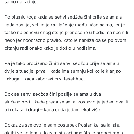
samo na radnje.
Po pitanju toga kada se sehvi sedžda čini prije selama a
kada poslije, veliko je razilaženje među učanjacima, jer je
taško na osnovu onog što je prenešeno u hadisima načiniti
neko jednoobrazno pravilo. Zato je nabliže da se po ovom
pitanju radi onako kako je došlo u hadisima.
Pa je tako propisano činiti sehvi sedždu prije selama u
dvije situacije:
prva
– kada ima sumnju koliko je klanjao
i
druga
– kada zaboravi prvi tešehhud.
Dok se sehvi sedžda čini poslije selama u dva
slučaja:
prvi
– kada preda selam a izostavio je jedan, dva ili
tri rekata, i
drugi
– kada doda jedan rekat više.
Dokaz za sve ovo je sam postupak Poslanika, sallallahu
alejhi ve sellem, u takvim situacijama što je prenešeno u