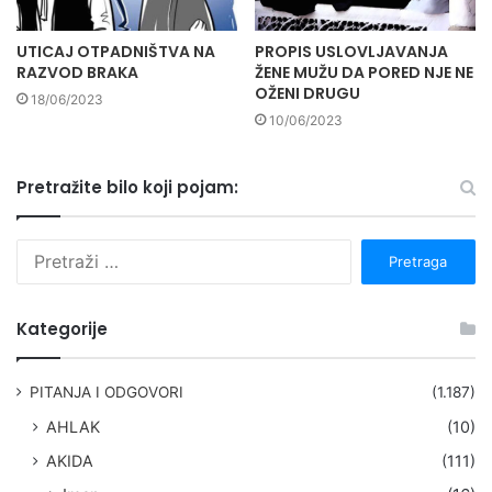
UTICAJ OTPADNIŠTVA NA
PROPIS USLOVLJAVANJA
RAZVOD BRAKA
ŽENE MUŽU DA PORED NJE NE
OŽENI DRUGU
18/06/2023
10/06/2023
Pretražite bilo koji pojam:
P
r
e
t
Kategorije
r
a
g
PITANJA I ODGOVORI
(1.187)
a
AHLAK
(10)
:
AKIDA
(111)