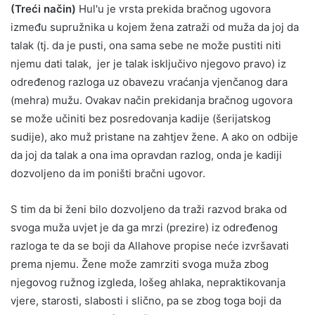
(Treći način)
Hul'u je vrsta prekida bračnog ugovora
između supružnika u kojem žena zatraži od muža da joj da
talak (tj. da je pusti, ona sama sebe ne može pustiti niti
njemu dati talak, jer je talak isključivo njegovo pravo) iz
određenog razloga uz obavezu vraćanja vjenčanog dara
(mehra) mužu. Ovakav način prekidanja bračnog ugovora
se može učiniti bez posredovanja kadije (šerijatskog
sudije), ako muž pristane na zahtjev žene. A ako on odbije
da joj da talak a ona ima opravdan razlog, onda je kadiji
dozvoljeno da im poništi bračni ugovor.
S tim da bi ženi bilo dozvoljeno da traži razvod braka od
svoga muža uvjet je da ga mrzi (prezire) iz određenog
razloga te da se boji da Allahove propise neće izvršavati
prema njemu. Žene može zamrziti svoga muža zbog
njegovog ružnog izgleda, lošeg ahlaka, nepraktikovanja
vjere, starosti, slabosti i slično, pa se zbog toga boji da