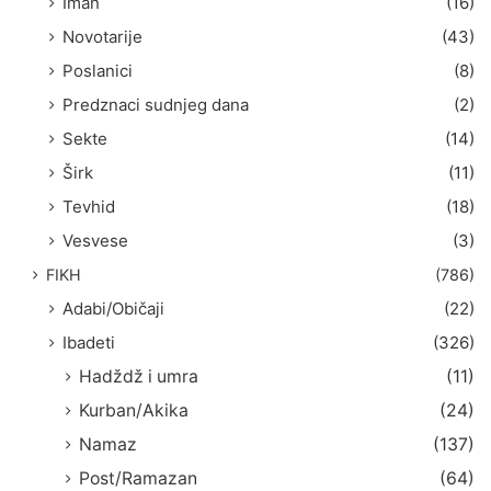
Iman
(16)
Novotarije
(43)
Poslanici
(8)
Predznaci sudnjeg dana
(2)
Sekte
(14)
Širk
(11)
Tevhid
(18)
Vesvese
(3)
FIKH
(786)
Adabi/Običaji
(22)
Ibadeti
(326)
Hadždž i umra
(11)
Kurban/Akika
(24)
Namaz
(137)
Post/Ramazan
(64)