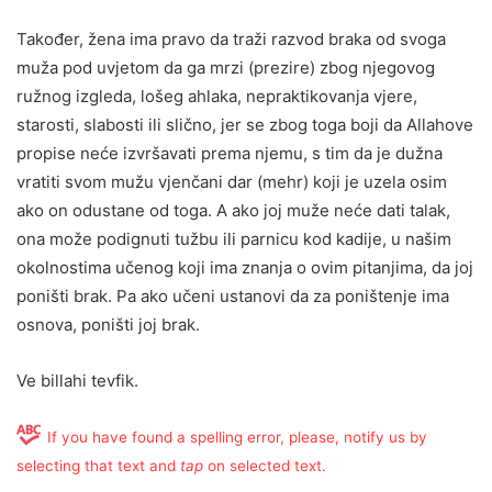
Također, žena ima pravo da traži razvod braka od svoga
muža pod uvjetom da ga mrzi (prezire) zbog njegovog
ružnog izgleda, lošeg ahlaka, nepraktikovanja vjere,
starosti, slabosti ili slično, jer se zbog toga boji da Allahove
propise neće izvršavati prema njemu, s tim da je dužna
vratiti svom mužu vjenčani dar (mehr) koji je uzela osim
ako on odustane od toga. A ako joj muže neće dati talak,
ona može podignuti tužbu ili parnicu kod kadije, u našim
okolnostima učenog koji ima znanja o ovim pitanjima, da joj
poništi brak. Pa ako učeni ustanovi da za poništenje ima
osnova, poništi joj brak.
Ve billahi tevfik.
If you have found a spelling error, please, notify us by
selecting that text and
tap
on selected text.