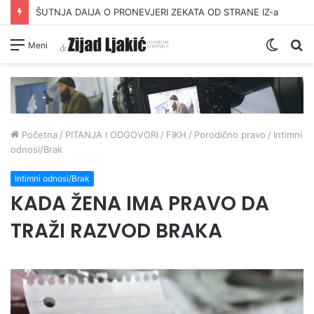
ŠUTNJA DAIJA O PRONEVJERI ZEKATA OD STRANE IZ-a
Switc
Pr
Meni
skin
Početna
/
PITANJA I ODGOVORI
/
FIKH
/
Porodično pravo
/
Intimni
odnosi/Brak
Intimni odnosi/Brak
KADA ŽENA IMA PRAVO DA
TRAŽI RAZVOD BRAKA