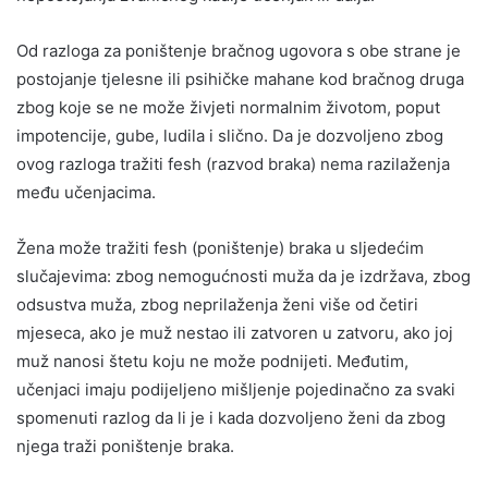
Od razloga za poništenje bračnog ugovora s obe strane je
postojanje tjelesne ili psihičke mahane kod bračnog druga
zbog koje se ne može živjeti normalnim životom, poput
impotencije, gube, ludila i slično. Da je dozvoljeno zbog
ovog razloga tražiti fesh (razvod braka) nema razilaženja
među učenjacima.
Žena može tražiti fesh (poništenje) braka u sljedećim
slučajevima: zbog nemogućnosti muža da je izdržava, zbog
odsustva muža, zbog neprilaženja ženi više od četiri
mjeseca, ako je muž nestao ili zatvoren u zatvoru, ako joj
muž nanosi štetu koju ne može podnijeti. Međutim,
učenjaci imaju podijeljeno mišljenje pojedinačno za svaki
spomenuti razlog da li je i kada dozvoljeno ženi da zbog
njega traži poništenje braka.