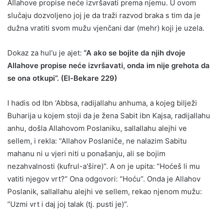
Allahove propise neće izvršavati prema njemu. U ovom
slučaju dozvoljeno joj je da traži razvod braka s tim da je
dužna vratiti svom mužu vjenčani dar (mehr) koji je uzela.
Dokaz za hul'u je ajet:
“A ako se bojite da njih dvoje
Allahove propise neće izvršavati, onda im nije grehota da
se ona otkupi”. (El-Bekare 229)
I hadis od Ibn ‘Abbsa, radijallahu anhuma, a kojeg bilježi
Buharija u kojem stoji da je žena Sabit ibn Kajsa, radijallahu
anhu, došla Allahovom Poslaniku, sallallahu alejhi ve
sellem, i rekla: “Allahov Poslaniče, ne nalazim Sabitu
mahanu ni u vjeri niti u ponašanju, ali se bojim
nezahvalnosti (kufrul-a'šire)”. A on je upita: “Hoćeš li mu
vatiti njegov vrt?” Ona odgovori: “Hoću”. Onda je Allahov
Poslanik, sallallahu alejhi ve sellem, rekao njenom mužu:
“Uzmi vrt i daj joj talak (tj. pusti je)”.