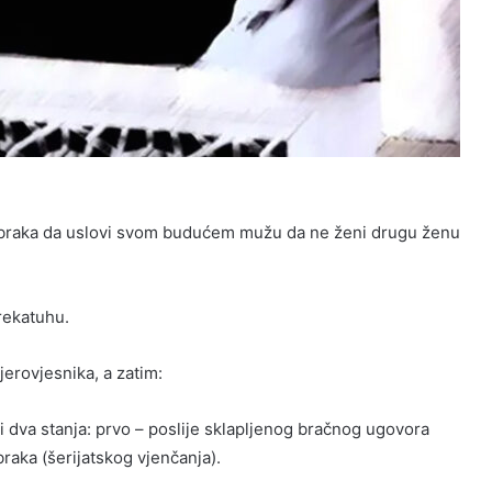
ije braka da uslovi svom budućem mužu da ne ženi drugu ženu
rekatuhu.
jerovjesnika, a zatim:
dva stanja: prvo – poslije sklapljenog bračnog ugovora
braka (šerijatskog vjenčanja).