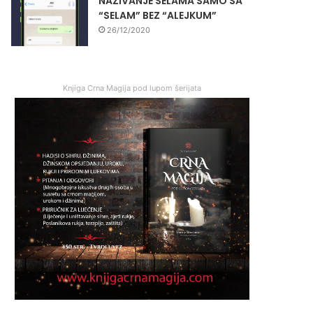
NAZIVANJE SELAMA SAMO SA
“SELAM” BEZ “ALEJKUM”
26/12/2020
Knjiga Crna Magija pod lupom šerijata