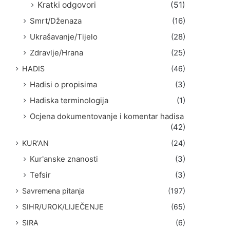
Kratki odgovori
(51)
Smrt/Dženaza
(16)
Ukrašavanje/Tijelo
(28)
Zdravlje/Hrana
(25)
HADIS
(46)
Hadisi o propisima
(3)
Hadiska terminologija
(1)
Ocjena dokumentovanje i komentar hadisa
(42)
KUR'AN
(24)
Kur'anske znanosti
(3)
Tefsir
(3)
Savremena pitanja
(197)
SIHR/UROK/LIJEČENJE
(65)
SIRA
(6)