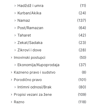
Hadždž i umra
(11)
Kurban/Akika
(24)
Namaz
(137)
Post/Ramazan
(64)
Taharet
(42)
Zekat/Sadaka
(23)
Zikrovi i dove
(28)
Imovinski postupci
(50)
Ekonomija/Kupoprodaja
(37)
Kazneno pravo i sudstvo
(8)
Porodično pravo
(101)
Intimni odnosi/Brak
(80)
Propisi vezani za žene
(109)
Razno
(118)