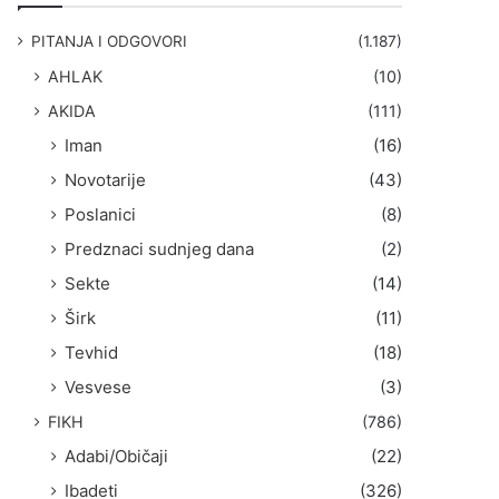
g
a
PITANJA I ODGOVORI
(1.187)
:
AHLAK
(10)
AKIDA
(111)
Iman
(16)
Novotarije
(43)
Poslanici
(8)
Predznaci sudnjeg dana
(2)
Sekte
(14)
Širk
(11)
Tevhid
(18)
Vesvese
(3)
FIKH
(786)
Adabi/Običaji
(22)
Ibadeti
(326)