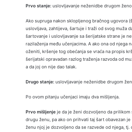
Prvo stanje:
uslovljavanje neženidbe drugom ženom
Ako supruga nakon sklopljenog bračnog ugovora (šer
uslovljava, zahtijeva, šartuje i traži od svog muža d
šartovanje i uslovljavanje sa šerijatske strane je
razilaženja među učenjacima. A ako ona od njega n
oženiti, kršenje tog obećanja se vraća na propis k
šerijatski opravadan razlog traženja razvoda od muža
a da joj on nije dao talak.
Drugo stanje:
uslovljavanje neženidbe drugom ženom
Po ovom pitanju učenjaci imaju dva mišljenja.
Prvo mišljenje
je da je ženi dozvoljeno da priliko
drugu ženu, pa ako on prihvati taj šart obavezan je
ženu njoj je dozvoljeno da se razvede od njega, tj. d