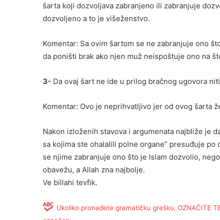
šarta koji dozvoljava zabranjeno ili zabranjuje doz
dozvoljeno a to je višeženstvo.
Komentar: Sa ovim šartom se ne zabranjuje ono što
da poništi brak ako njen muž neispoštuje ono na š
3-
Da ovaj šart ne ide u prilog bračnog ugovora niti
Komentar: Ovo je neprihvatljivo jer od ovog šarta že
Nakon izloženih stavova i argumenata najbliže je da 
sa kojima ste ohalalili polne organe” presuđuje po ov
se njime zabranjuje ono što je Islam dozvolio, neg
obavežu, a Allah zna najbolje.
Ve billahi tevfik.
Ukoliko pronađete gramatičku grešku, OZNAČITE TEKS