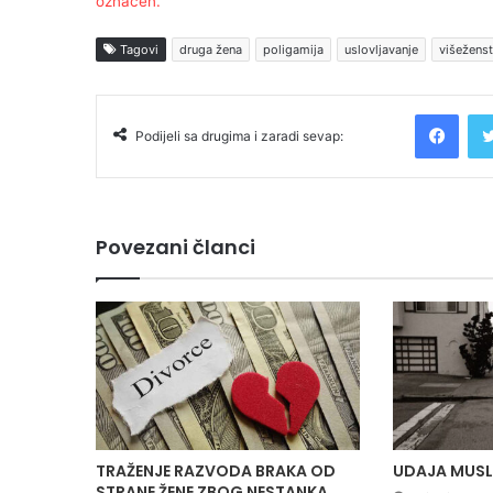
označen.
Tagovi
druga žena
poligamija
uslovljavanje
višežens
Facebook
Podijeli sa drugima i zaradi sevap:
Povezani članci
TRAŽENJE RAZVODA BRAKA OD
UDAJA MUSL
STRANE ŽENE ZBOG NESTANKA