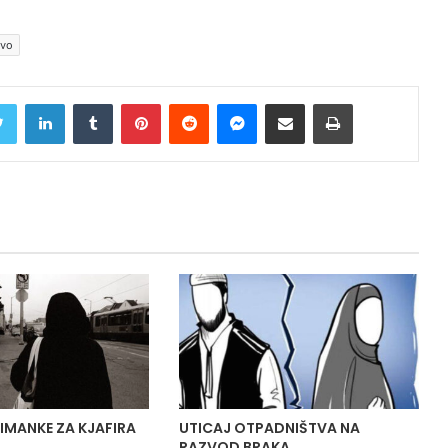
tvo
Twitter
LinkedIn
Tumblr
Pinterest
Reddit
Messenger
Share via Email
Print
IMANKE ZA KJAFIRA
UTICAJ OTPADNIŠTVA NA
RAZVOD BRAKA