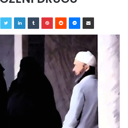
Twitter
LinkedIn
Tumblr
Pinterest
Reddit
Messenger
Share via Email