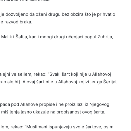
u je dozvoljeno da oženi drugu bez obzira što je prihvatio
ije razvod braka.
alik i Šafija, kao i mnogi drugi učenjaci poput Zuhrija,
lejhi ve sellem, rekao: “Svaki šart koji nije u Allahovoj
n alejhi). A ovaj šart nije u Allahovoj knjizi jer ga Šerijat
tpada pod Allahove propise i ne proizilazi iz Njegovog
g mišljenja jasno ukazuje na propisanost ovog šarta.
ellem, rekao: “Muslimani ispunjavaju svoje šartove, osim