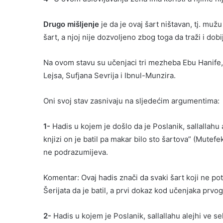
Drugo mišljenje
je da je ovaj šart ništavan, tj. muž
šart, a njoj nije dozvoljeno zbog toga da traži i dob
Na ovom stavu su učenjaci tri mezheba Ebu Hanife, M
Lejsa, Sufjana Sevrija i Ibnul-Munzira.
Oni svoj stav zasnivaju na sljedećim argumentima:
1-
Hadis u kojem je došlo da je Poslanik, sallallahu a
knjizi on je batil pa makar bilo sto šartova” (Mutefeku
ne podrazumijeva.
Komentar: Ovaj hadis znači da svaki šart koji ne po
Šerijata da je batil, a prvi dokaz kod učenjaka prvo
2-
Hadis u kojem je Poslanik, sallallahu alejhi ve s