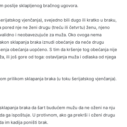
 poslije sklapljenog bračnog ugovora.
ijatskog vjenčanja), svejedno bili dugo ili kratko u braku,
a pored nje ne ženi drugu (treću ili četvrtu) ženu, njeno
 nevalidno i neobavezujuće za muža. Oko ovoga nema
akon sklapanja braka iznudi obećanje da neće drugu
ršenja obećanja uopćeno. S tim da kršenje tog obećanja nije
, ili još gore od toga: ostavljanja muža i odlaska od njega
 prilikom sklapanja braka (u toku šerijatskog vjenčanja).
m sklapanja braka da šart budućem mužu da ne oženi na nju
 da ga ispoštuje. U protivnom, ako ga prekrši i oženi drugu
a im kadija poništi brak.