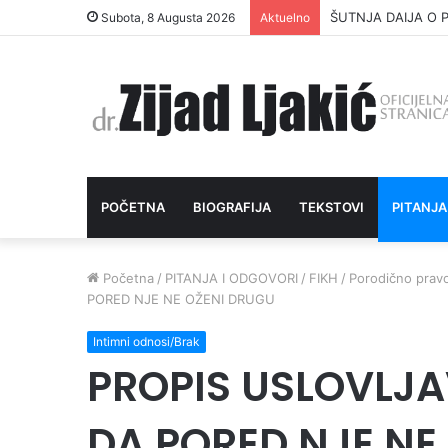
ŠUTNJA DAIJA O P
Subota, 8 Augusta 2026
Aktuelno
POČETNA
BIOGRAFIJA
TEKSTOVI
PITANJA
Početna
/
PITANJA I ODGOVORI
/
FIKH
/
Porodično prav
PORED NJE NE OŽENI DRUGU
Intimni odnosi/Brak
PROPIS USLOVLJ
DA PORED NJE NE