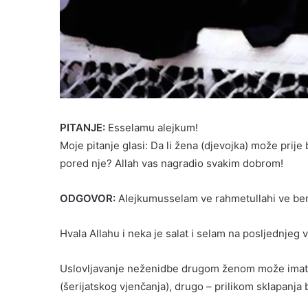
PITANJE:
Esselamu alejkum!
Moje pitanje glasi: Da li žena (djevojka) može pr
pored nje? Allah vas nagradio svakim dobrom!
ODGOVOR:
Alejkumusselam ve rahmetullahi ve be
Hvala Allahu i neka je salat i selam na posljednjeg v
Uslovljavanje neženidbe drugom ženom može imati 
(šerijatskog vjenčanja), drugo – prilikom sklapanja 