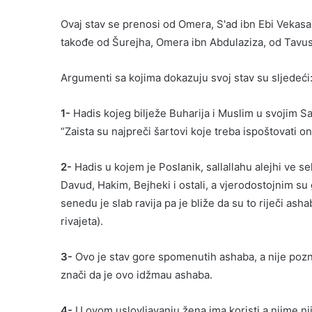
Ovaj stav se prenosi od Omera, S'ad ibn Ebi Vekasa,
takođe od Šurejha, Omera ibn Abdulaziza, od Tavusa
Argumenti sa kojima dokazuju svoj stav su sljedeći
1-
Hadis kojeg bilježe Buharija i Muslim u svojim Sah
“Zaista su najpreči šartovi koje treba ispoštovati on
2-
Hadis u kojem je Poslanik, sallallahu alejhi ve s
Davud, Hakim, Bejheki i ostali, a vjerodostojnim su
senedu je slab ravija pa je bliže da su to riječi a
rivajeta).
3-
Ovo je stav gore spomenutih ashaba, a nije pozn
znači da je ovo idžmau ashaba.
4-
U ovom uslovljavanju žena ima koristi a njime n