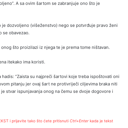
voljeno”. A sa ovim šartom se zabranjuje ono što je
 je dozvoljeno (višeženstvo) nego se potvrđuje pravo ženi
to se obavezao.
 onog što proizilazi iz njega te je prema tome ništavan.
na itekako ima koristi.
hadis: “Zaista su najpreči šartovi koje treba ispoštovati oni
om pitanju jer ovaj šart ne protivriječi ciljevima braka niti
o je stvar ispunjavanja onog na čemu se dvoje dogovore i
T i prijavite tako što ćete pritisnuti
Ctrl+Enter
kada je tekst