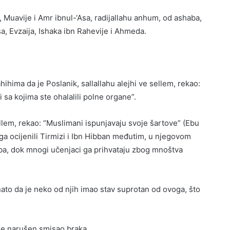
 Muavije i Amr ibnul-‘Asa, radijallahu anhum, od ashaba,
, Evzaija, Ishaka ibn Rahevije i Ahmeda.
:
ihima da je Poslanik, sallallahu alejhi ve sellem, rekao:
i sa kojima ste ohalalili polne organe”.
ellem, rekao: “Muslimani ispunjavaju svoje šartove” (Ebu
 ga ocijenili Tirmizi i Ibn Hibban međutim, u njegovom
shaba, dok mnogi učenjaci ga prihvataju zbog mnoštva
ato da je neko od njih imao stav suprotan od ovoga, što
ije narušen smisao braka.