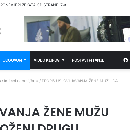
RONEVJERI ZEKATA OD STRANE IZ-a
 I ODGOVORI
VIDEO KLIPOVI
POSTAVI PITANJE
o
/
Intimni odnosi/Brak
/
PROPIS USLOVLJAVANJA ŽENE MUŽU DA
AVANJA ŽENE MUŽU
 OŽENI DRUGU