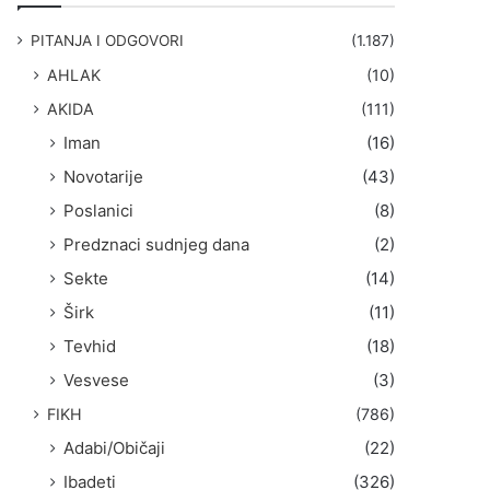
g
a
PITANJA I ODGOVORI
(1.187)
:
AHLAK
(10)
AKIDA
(111)
Iman
(16)
Novotarije
(43)
Poslanici
(8)
Predznaci sudnjeg dana
(2)
Sekte
(14)
Širk
(11)
Tevhid
(18)
Vesvese
(3)
FIKH
(786)
Adabi/Običaji
(22)
Ibadeti
(326)