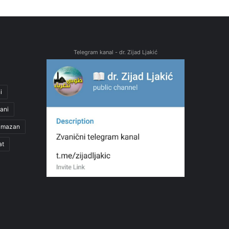
Telegram kanal - dr. Zijad Ljakić
i
ani
amazan
at