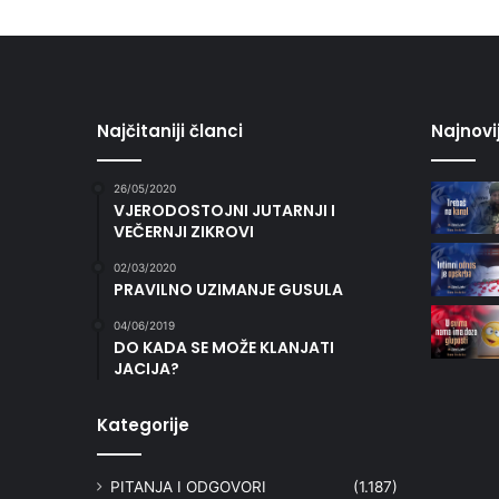
Najčitaniji članci
Najnovi
26/05/2020
VJERODOSTOJNI JUTARNJI I
VEČERNJI ZIKROVI
02/03/2020
PRAVILNO UZIMANJE GUSULA
04/06/2019
DO KADA SE MOŽE KLANJATI
JACIJA?
Kategorije
PITANJA I ODGOVORI
(1.187)