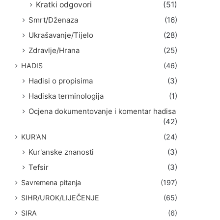
Kratki odgovori
(51)
Smrt/Dženaza
(16)
Ukrašavanje/Tijelo
(28)
Zdravlje/Hrana
(25)
HADIS
(46)
Hadisi o propisima
(3)
Hadiska terminologija
(1)
Ocjena dokumentovanje i komentar hadisa
(42)
KUR'AN
(24)
Kur'anske znanosti
(3)
Tefsir
(3)
Savremena pitanja
(197)
SIHR/UROK/LIJEČENJE
(65)
SIRA
(6)