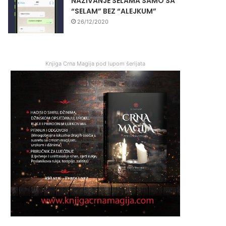
NAZIVANJE SELAMA SAMO SA
“SELAM” BEZ “ALEJKUM”
26/12/2020
Knjiga Crna Magija pod lupom šerijata