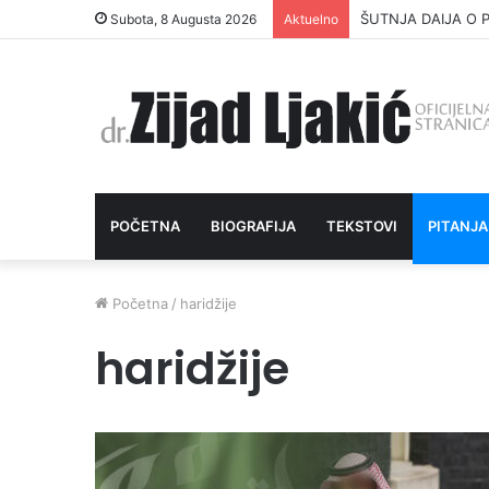
ŠUTNJA DAIJA O P
Subota, 8 Augusta 2026
Aktuelno
POČETNA
BIOGRAFIJA
TEKSTOVI
PITANJA
Početna
/
haridžije
haridžije