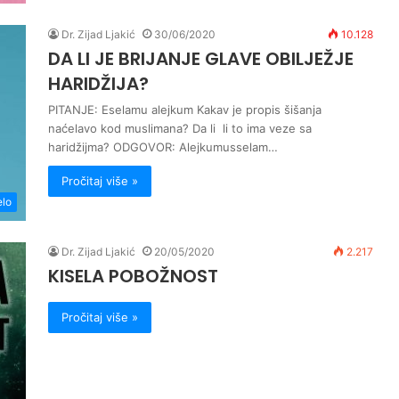
Dr. Zijad Ljakić
30/06/2020
10.128
DA LI JE BRIJANJE GLAVE OBILJEŽJE
HARIDŽIJA?
PITANJE: Eselamu alejkum Kakav je propis šišanja
naćelavo kod muslimana? Da li li to ima veze sa
haridžijma? ODGOVOR: Alejkumusselam…
Pročitaj više »
elo
Dr. Zijad Ljakić
20/05/2020
2.217
KISELA POBOŽNOST
Pročitaj više »