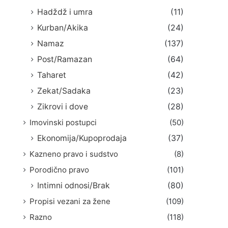
Hadždž i umra
(11)
Kurban/Akika
(24)
Namaz
(137)
Post/Ramazan
(64)
Taharet
(42)
Zekat/Sadaka
(23)
Zikrovi i dove
(28)
Imovinski postupci
(50)
Ekonomija/Kupoprodaja
(37)
Kazneno pravo i sudstvo
(8)
Porodično pravo
(101)
Intimni odnosi/Brak
(80)
Propisi vezani za žene
(109)
Razno
(118)