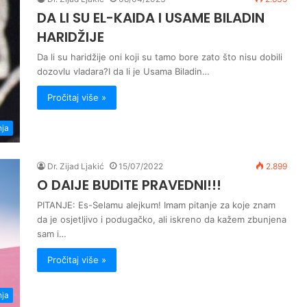
DA LI SU EL-KAIDA I USAME BILADIN
HARIDŽIJE
Da li su haridžije oni koji su tamo bore zato što nisu dobili
dozovlu vladara?I da li je Usama Biladin…
Pročitaj više »
nja
Dr. Zijad Ljakić
15/07/2022
2.899
O DAIJE BUDITE PRAVEDNI!!!
PITANJE: Es-Selamu alejkum! Imam pitanje za koje znam
da je osjetljivo i podugačko, ali iskreno da kažem zbunjena
sam i…
Pročitaj više »
nja