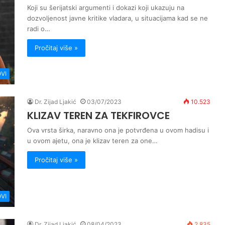
Koji su šerijatski argumenti i dokazi koji ukazuju na
dozvoljenost javne kritike vladara, u situacijama kad se ne
radi o…
Pročitaj više »
VI
Dr. Zijad Ljakić
03/07/2023
10.523
KLIZAV TEREN ZA TEKFIROVCE
Ova vrsta širka, naravno ona je potvrđena u ovom hadisu i
u ovom ajetu, ona je klizav teren za one…
Pročitaj više »
VI
Dr. Zijad Ljakić
08/04/2023
2.835