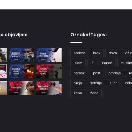
je objavljeni
Oznake/Tagovi
abdest
brak
dova
džin
islam
IZ
kur'an
muslim
namaz
post
prodaja
r
rukja
selefije
Sihr
zek
žena
žene