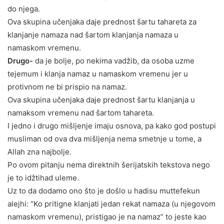
do njega.
Ova skupina učenjaka daje prednost šartu tahareta za
klanjanje namaza nad šartom klanjanja namaza u
namaskom vremenu.
Drugo-
da je bolje, po nekima vadžib, da osoba uzme
tejemum i klanja namaz u namaskom vremenu jer u
protivnom ne bi prispio na namaz.
Ova skupina učenjaka daje prednost šartu klanjanja u
namaksom vremenu nad šartom tahareta.
I jedno i drugo mišljenje imaju osnova, pa kako god postupi
musliman od ova dva mišljenja nema smetnje u tome, a
Allah zna najbolje.
Po ovom pitanju nema direktnih šerijatskih tekstova nego
je to idžtihad uleme.
Uz to da dodamo ono što je došlo u hadisu muttefekun
alejhi: “Ko pritigne klanjati jedan rekat namaza (u njegovom
namaskom vremenu), pristigao je na namaz” to jeste kao