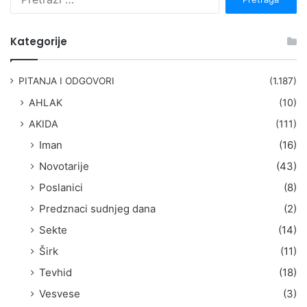
r
e
t
Kategorije
r
a
g
PITANJA I ODGOVORI
(1.187)
a
AHLAK
(10)
:
AKIDA
(111)
Iman
(16)
Novotarije
(43)
Poslanici
(8)
Predznaci sudnjeg dana
(2)
Sekte
(14)
Širk
(11)
Tevhid
(18)
Vesvese
(3)