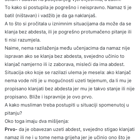
To kako si postupila je pogrešno i neispravno. Namaz ti je
batil (ništavan) i vadžib je da ga naklanjaš.
A to što si pročitala u iznimnim situacijama da može da se
klanja bez abdesta, ili je pogrešno protumačeno pitanje ili
ti nisi razumjela.
Naime, nema razilaženja među učenjacima da namaz nije
ispravan ako se klanja bez abdesta, svejedno učinio to
klanjač namjerno ili iz zaborava, misleći da ima abdest.
Situacija oko koje se razilazi ulema je mesela: ako klanjač
nema vode niti je u mogućnosti uzeti tejemum, da li mu je
propisano klanjati bez abdesta jer mu je takvo stanje ili nije
propisano. Bliže i ispravnije je ovo prvo.
A kako musliman treba postupiti u situaciji spomenutoj u
pitanju?
Oko toga imaju dva mišljenja:
Prvo-
da je obavezan uzeti abdest, svejedno stigao klanjati
namaz ili ne i u tome nema grijeha jer je učinio ono što je