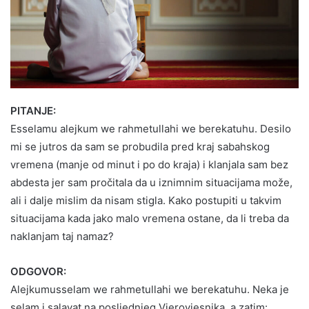
PITANJE:
Esselamu alejkum we rahmetullahi we berekatuhu. Desilo
mi se jutros da sam se probudila pred kraj sabahskog
vremena (manje od minut i po do kraja) i klanjala sam bez
abdesta jer sam pročitala da u iznimnim situacijama može,
ali i dalje mislim da nisam stigla. Kako postupiti u takvim
situacijama kada jako malo vremena ostane, da li treba da
naklanjam taj namaz?
ODGOVOR:
Alejkumusselam we rahmetullahi we berekatuhu. Neka je
selam i salavat na posljednjeg Vjerovjesnika, a zatim: