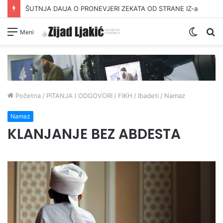
ŠUTNJA DAIJA O PRONEVJERI ZEKATA OD STRANE IZ-a
Switc
Pr
Meni
skin
Početna
/
PITANJA I ODGOVORI
/
FIKH
/
Ibadeti
/
Namaz
Namaz
KLANJANJE BEZ ABDESTA