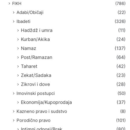
FIKH
(786)
Adabi/Običaji
(22)
Ibadeti
(326)
Hadždž i umra
(11)
Kurban/Akika
(24)
Namaz
(137)
Post/Ramazan
(64)
Taharet
(42)
Zekat/Sadaka
(23)
Zikrovi i dove
(28)
Imovinski postupci
(50)
Ekonomija/Kupoprodaja
(37)
Kazneno pravo i sudstvo
(8)
Porodično pravo
(101)
Intimni odnosi/Brak
(80)