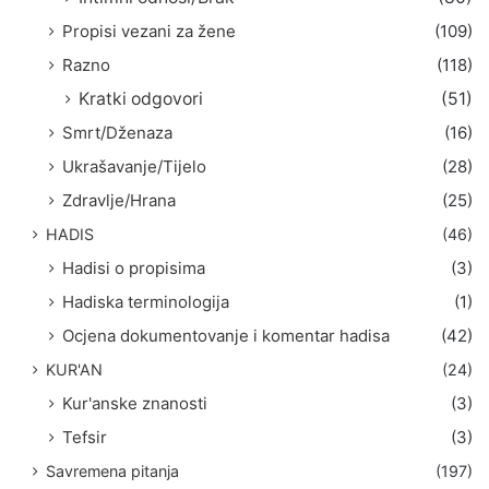
Propisi vezani za žene
(109)
Razno
(118)
Kratki odgovori
(51)
Smrt/Dženaza
(16)
Ukrašavanje/Tijelo
(28)
Zdravlje/Hrana
(25)
HADIS
(46)
Hadisi o propisima
(3)
Hadiska terminologija
(1)
Ocjena dokumentovanje i komentar hadisa
(42)
KUR'AN
(24)
Kur'anske znanosti
(3)
Tefsir
(3)
Savremena pitanja
(197)