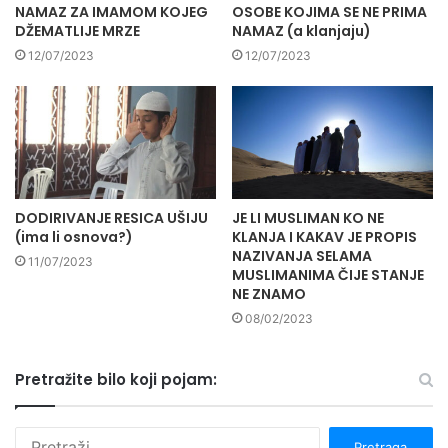
NAMAZ ZA IMAMOM KOJEG
OSOBE KOJIMA SE NE PRIMA
DŽEMATLIJE MRZE
NAMAZ (a klanjaju)
12/07/2023
12/07/2023
DODIRIVANJE RESICA UŠIJU
JE LI MUSLIMAN KO NE
(ima li osnova?)
KLANJA I KAKAV JE PROPIS
NAZIVANJA SELAMA
11/07/2023
MUSLIMANIMA ČIJE STANJE
NE ZNAMO
08/02/2023
Pretražite bilo koji pojam:
P