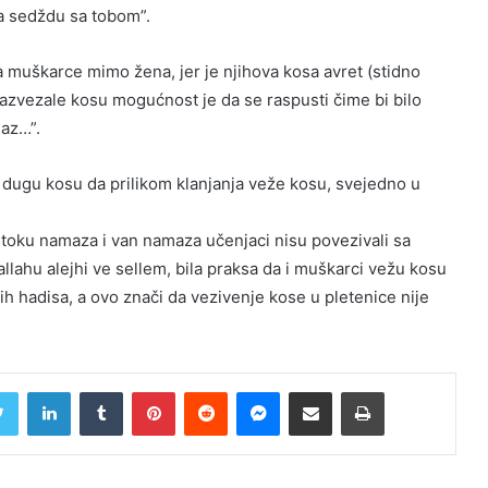
la sedždu sa tobom”.
 muškarce mimo žena, jer je njihova kosa avret (stidno
razvezale kosu mogućnost je da se raspusti čime bi bilo
maz…”.
dugu kosu da prilikom klanjanja veže kosu, svejedno u
 toku namaza i van namaza učenjaci nisu povezivali sa
allahu alejhi ve sellem, bila praksa da i muškarci vežu kosu
h hadisa, a ovo znači da vezivenje kose u pletenice nije
Twitter
LinkedIn
Tumblr
Pinterest
Reddit
Messenger
Share via Email
Print