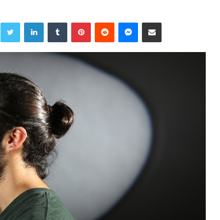
Twitter
LinkedIn
Tumblr
Pinterest
Reddit
Messenger
Share via Email