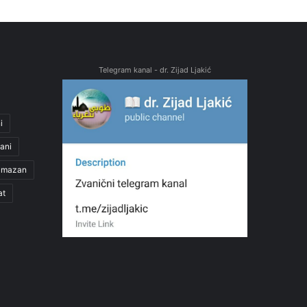
Telegram kanal - dr. Zijad Ljakić
i
ani
amazan
at