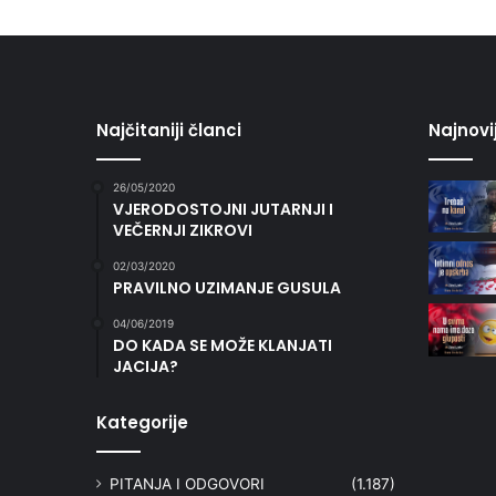
Najčitaniji članci
Najnovi
26/05/2020
VJERODOSTOJNI JUTARNJI I
VEČERNJI ZIKROVI
02/03/2020
PRAVILNO UZIMANJE GUSULA
04/06/2019
DO KADA SE MOŽE KLANJATI
JACIJA?
Kategorije
PITANJA I ODGOVORI
(1.187)