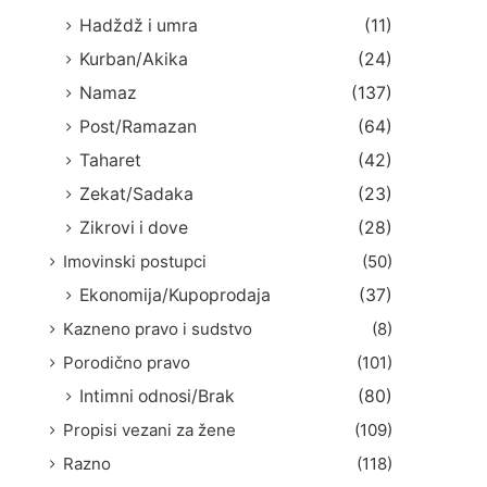
Hadždž i umra
(11)
Kurban/Akika
(24)
Namaz
(137)
Post/Ramazan
(64)
Taharet
(42)
Zekat/Sadaka
(23)
Zikrovi i dove
(28)
Imovinski postupci
(50)
Ekonomija/Kupoprodaja
(37)
Kazneno pravo i sudstvo
(8)
Porodično pravo
(101)
Intimni odnosi/Brak
(80)
Propisi vezani za žene
(109)
Razno
(118)