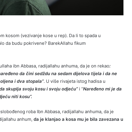
nom kosom (vezivanje kose u rep). Da li to spada u
alo da budu pokrivene? BarekAllahu fikum
ullaha ibn Abbasa, radijallahu anhuma, da je on rekao
:
o naređeno da čini sedždu na sedam dijelova tijela i da ne
koljena i dva stopala”
. U više rivajeta istog hadisa u
a skuplja svoju kosu i svoju odjeću”
i “
Naređeno mi je da
jeću niti kosu”.
oslobođenog roba Ibn Abbasa, radijallahu anhuma, da je
dijallahu anhum,
da je klanjao a kosa mu je bila zavezana u