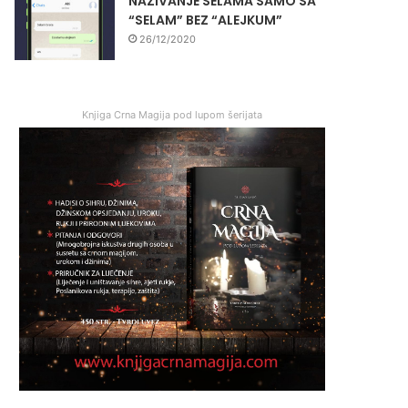
NAZIVANJE SELAMA SAMO SA
“SELAM” BEZ “ALEJKUM”
26/12/2020
Knjiga Crna Magija pod lupom šerijata