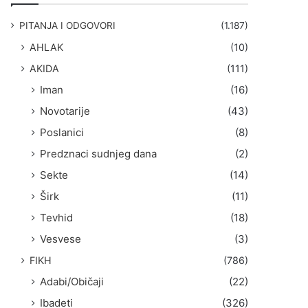
g
a
PITANJA I ODGOVORI
(1.187)
:
AHLAK
(10)
AKIDA
(111)
Iman
(16)
Novotarije
(43)
Poslanici
(8)
Predznaci sudnjeg dana
(2)
Sekte
(14)
Širk
(11)
Tevhid
(18)
Vesvese
(3)
FIKH
(786)
Adabi/Običaji
(22)
Ibadeti
(326)