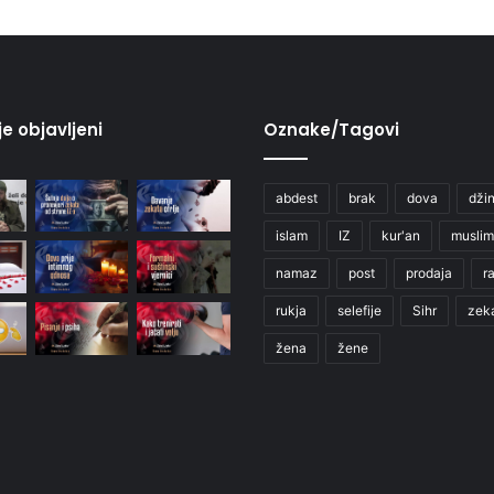
je objavljeni
Oznake/Tagovi
abdest
brak
dova
džin
islam
IZ
kur'an
muslim
namaz
post
prodaja
r
rukja
selefije
Sihr
zek
žena
žene