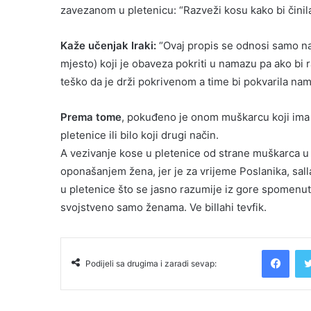
zavezanom u pletenicu: “Razveži kosu kako bi čini
Kaže učenjak Iraki:
“Ovaj propis se odnosi samo na
mjesto) koji je obaveza pokriti u namazu pa ako bi 
teško da je drži pokrivenom a time bi pokvarila na
Prema tome
, pokuđeno je onom muškarcu koji ima 
pletenice ili bilo koji drugi način.
A vezivanje kose u pletenice od strane muškarca u
oponašanjem žena, jer je za vrijeme Poslanika, sall
u pletenice što se jasno razumije iz gore spomenuti
svojstveno samo ženama. Ve billahi tevfik.
Facebook
Podijeli sa drugima i zaradi sevap: