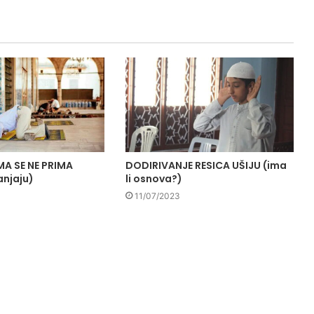
A SE NE PRIMA
DODIRIVANJE RESICA UŠIJU (ima
anjaju)
li osnova?)
11/07/2023