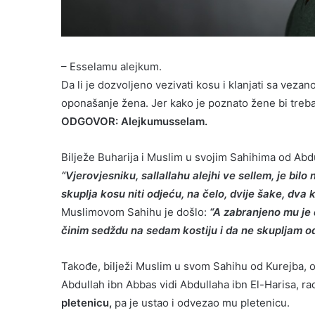
– Esselamu alejkum.
Da li je dozvoljeno vezivati kosu i klanjati sa veza
oponašanje žena. Jer kako je poznato žene bi treb
ODGOVOR: Alejkumusselam.
Bilježe Buharija i Muslim u svojim Sahihima od Abd
“Vjerovjesniku, sallallahu alejhi ve sellem, je bil
skuplja kosu niti odjeću, na čelo, dvije šake, dva 
Muslimovom Sahihu je došlo:
“A zabranjeno mu je d
činim sedždu na sedam kostiju i da ne skupljam od
Takođe, bilježi Muslim u svom Sahihu od Kurejba, 
Abdullah ibn Abbas vidi Abdullaha ibn El-Harisa, ra
pletenicu,
pa je ustao i odvezao mu pletenicu.