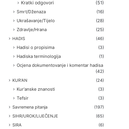
Kratki odgovori
(51)
Smrt/Dženaza
(16)
Ukrašavanje/Tijelo
(28)
Zdravlje/Hrana
(25)
HADIS
(46)
Hadisi o propisima
(3)
Hadiska terminologija
(1)
Ocjena dokumentovanje i komentar hadisa
(42)
KUR'AN
(24)
Kur'anske znanosti
(3)
Tefsir
(3)
Savremena pitanja
(197)
SIHR/UROK/LIJEČENJE
(65)
SIRA
(6)