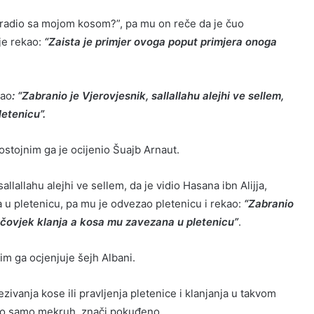
 uradio sa mojom kosom?”, pa mu on reče da je čuo
 je rekao:
“Zaista je primjer ovoga poput primjera onoga
kao
: “Zabranio je Vjerovjesnik, sallallahu alejhi ve sellem,
etenicu”.
stojnim ga je ocijenio Šuajb Arnaut.
lallahu alejhi ve sellem, da je vidio Hasana ibn Alijja,
 u pletenicu, pa mu je odvezao pletenicu i rekao:
“Zabranio
da čovjek klanja a kosa mu zavezana u pletenicu”
.
im ga ocjenjuje šejh Albani.
ivanja kose ili pravljenja pletenice i klanjanja u takvom
 to samo mekruh, znači pokuđeno.