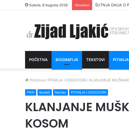
ŠUTNJA DAIJA O P
Subota, 8 Augusta 2026
Aktuelno
POČETNA
BIOGRAFIJA
TEKSTOVI
PITANJA
Početna
/
PITANJA I ODGOVORI
/
KLANJANJE MUŠKAR
FIKH
Ibadeti
Namaz
PITANJA I ODGOVORI
KLANJANJE MUŠ
KOSOM