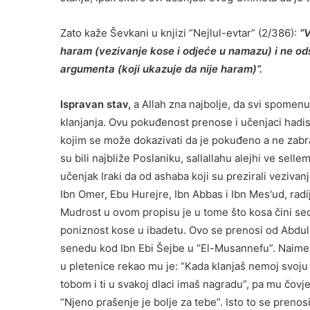
Zato kaže Ševkani u knjizi “Nejlul-evtar” (2/386):
“V
haram (vezivanje kose i odjeće u namazu) i ne od
argumenta (koji ukazuje da nije haram)”.
Ispravan stav,
a Allah zna najbolje, da svi spomenu
klanjanja. Ovu pokuđenost prenose i učenjaci hadisa
kojim se može dokazivati da je pokuđeno a ne zabran
su bili najbliže Poslaniku, sallallahu alejhi ve selle
učenjak Iraki da od ashaba koji su prezirali veziva
Ibn Omer, Ebu Hurejre, Ibn Abbas i Ibn Mes'ud, radi
Mudrost u ovom propisu je u tome što kosa čini se
poniznost kose u ibadetu. Ovo se prenosi od Abdul
senedu kod Ibn Ebi Šejbe u “El-Musannefu”. Naime,
u pletenice rekao mu je: “Kada klanjaš nemoj svoju 
tobom i ti u svakoj dlaci imaš nagradu”, pa mu čovj
“Njeno prašenje je bolje za tebe”. Isto to se preno