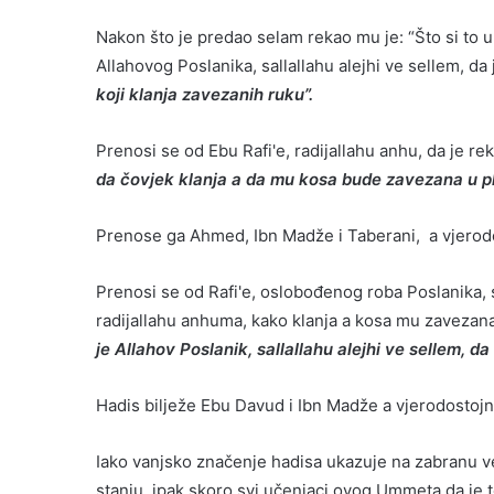
Nakon što je predao selam rekao mu je: “Što si to
Allahovog Poslanika, sallallahu alejhi ve sellem, da
koji klanja zavezanih ruku”.
Prenosi se od Ebu Rafi'e, radijallahu anhu, da je re
da čovjek klanja a da mu kosa bude zavezana u pl
Prenose ga Ahmed, Ibn Madže i Taberani, a vjerodo
Prenosi se od Rafi'e, oslobođenog roba Poslanika, sal
radijallahu anhuma, kako klanja a kosa mu zavezana
je Allahov Poslanik, sallallahu alejhi ve sellem, 
Hadis bilježe Ebu Davud i Ibn Madže a vjerodostojn
Iako vanjsko značenje hadisa ukazuje na zabranu vez
stanju, ipak skoro svi učenjaci ovog Ummeta da je