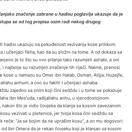
anjsko značenje zabrane u hadisu poglavlja ukazuje da je
stupa se od tog propisa osim radi nekog drugog
ti hadisi ukazuju na pokuđenost vezivanja kose prilikom
 i učenjaci fikha, kao da su složni na tome. A od dokaza sa
jeno je to što su ovo pitanje tako razumjeli ashabi, a oni
m, i najbolje su razumjeli značenje tih riječi. Naime, prenosi
nje kose u namazu su Omer ibn Hatab, Osman, Alijja, Huzejfe,
jallahu anhum, a ovo su fakihi i učenjaci ashaba.
dždu zajedno sa onim koji čini sedždu i u tome se pokazuje
laha ibn Mes'uda, radijallahu anhu, u vjerodostojnom
 nakon što je vidio čovjeka da klanja sa kosom zavezanom
kosu vezivati u pletenice, jer tvoja kosa čini sedždu sa
ek reče: “Ja se bojim da ne uprašim kosu”, a on mu dogovori:
si od Ibn Omera da je rekao čovjeku koji je klanjao sa kosom