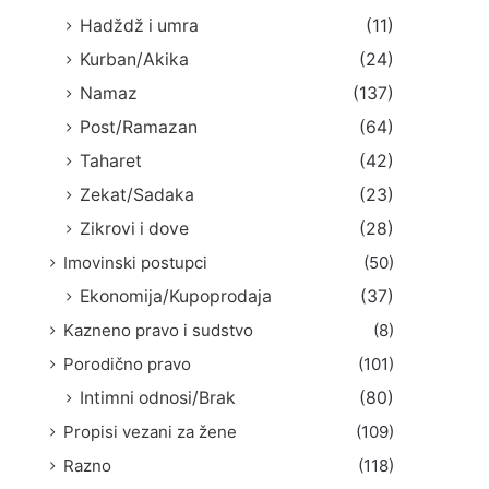
Hadždž i umra
(11)
Kurban/Akika
(24)
Namaz
(137)
Post/Ramazan
(64)
Taharet
(42)
Zekat/Sadaka
(23)
Zikrovi i dove
(28)
Imovinski postupci
(50)
Ekonomija/Kupoprodaja
(37)
Kazneno pravo i sudstvo
(8)
Porodično pravo
(101)
Intimni odnosi/Brak
(80)
Propisi vezani za žene
(109)
Razno
(118)