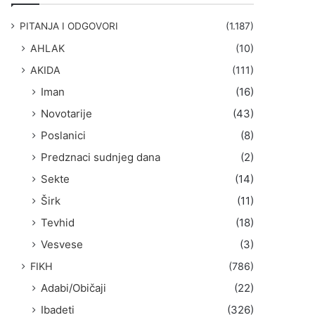
g
a
PITANJA I ODGOVORI
(1.187)
:
AHLAK
(10)
AKIDA
(111)
Iman
(16)
Novotarije
(43)
Poslanici
(8)
Predznaci sudnjeg dana
(2)
Sekte
(14)
Širk
(11)
Tevhid
(18)
Vesvese
(3)
FIKH
(786)
Adabi/Običaji
(22)
Ibadeti
(326)