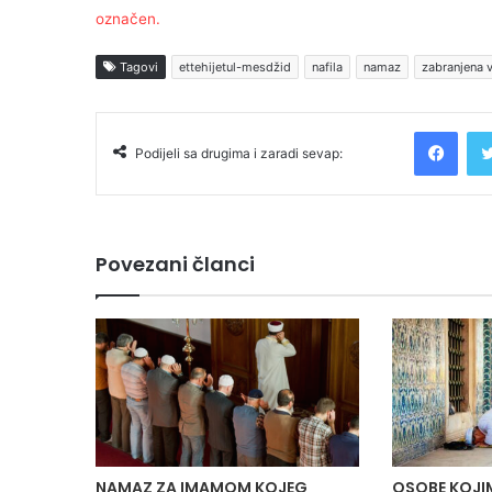
označen.
Tagovi
ettehijetul-mesdžid
nafila
namaz
zabranjena 
Facebook
Podijeli sa drugima i zaradi sevap:
Povezani članci
NAMAZ ZA IMAMOM KOJEG
OSOBE KOJIM