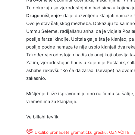
To dokazuju sa vjerodostojnim hadisima u kojima j
Drugo mišljenje-
da je dozvoljeno klanjati namaze
Ovo je stav šafijskog mezheba. Dokazuju to sa mno
Ummu Seleme, radijallahu anha, da je vidjela Poslani
poslije farza ikindije. Upitala ga je šta je klanjao, 
poslije podne namaza te nije uspio klanjati dva rekat
Također vjerodostojan hadis da onaj koji obavlja tava
Zatim, vjerodostojan hadis u kojem je Poslanik, sal
ashabe rekavši: “Ko će da zaradi (sevape) na ovome
zakasnio.
Mišljenje bliže ispravnom je ono na čemu su šafije
vremenima za klanjanje.
Ve billahi tevfik
Ukoliko pronađete gramatičku grešku, OZNAČITE TEKS