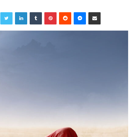
Twitter
LinkedIn
Tumblr
Pinterest
Reddit
Messenger
Share via Email