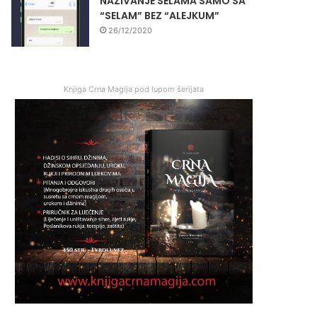
NAZIVANJE SELAMA SAMO SA
“SELAM” BEZ “ALEJKUM”
26/12/2020
Knjiga Crna Magija pod lupom šerijata