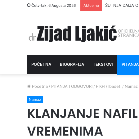
ŠUTNJA DAIJA O
Četvrtak, 6 Augusta 2026
Aktuelno
POČETNA
BIOGRAFIJA
TEKSTOVI
PITANJA
Početna
/
PITANJA I ODGOVORI
/
FIKH
/
Ibadeti
/
Namaz
Namaz
KLANJANJE NAFIL
VREMENIMA