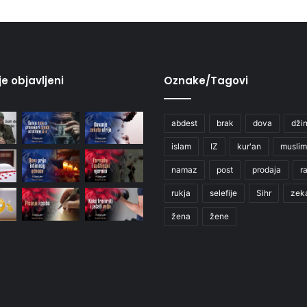
je objavljeni
Oznake/Tagovi
abdest
brak
dova
džin
islam
IZ
kur'an
muslim
namaz
post
prodaja
r
rukja
selefije
Sihr
zek
žena
žene