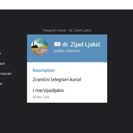
Telegram kanal - dr. Zijad Ljakić
i
ani
amazan
at