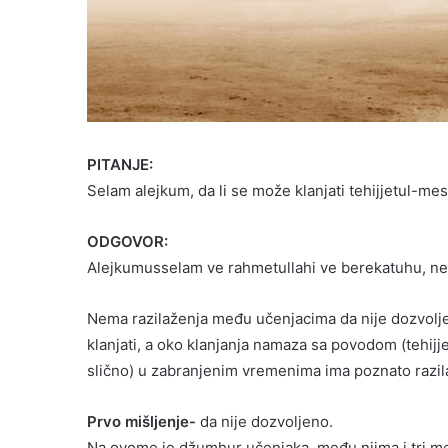
PITANJE:
Selam alejkum, da li se može klanjati tehijjetul-
ODGOVOR:
Alejkumusselam ve rahmetullahi ve berekatuhu, neka
Nema razilaženja među učenjacima da nije dozvolje
klanjati, a oko klanjanja namaza sa povodom (tehijj
slično) u zabranjenim vremenima ima poznato razil
Prvo mišljenje-
da nije dozvoljeno.
Na ovome je džumhur učenjaka, među njima i tri mez