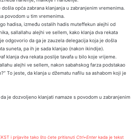
e došla opća zabrana klanjanja u zabranjenim vremenima.
 sa povodom u tim vremenima.
go hadisa, između ostalih hadis muteffekun alejhi od
ka, sallallahu alejhi ve sellem, kako klanja dva rekata
pa je odgovorio da ga je zauzela delegacija koja je došla
a suneta, pa ih je sada klanjao (nakon ikindije).
f klanja dva rekata poslije tavafa u bilo koje vrijeme.
lallahu alejhi ve sellem, nakon sabahskog farza podstakao
?” To jeste, da klanja u džematu nafilu sa ashabom koji je
, da je dozvoljeno klanjati namaze s povodom u zabranjenim
T i prijavite tako što ćete pritisnuti
Ctrl+Enter
kada je tekst