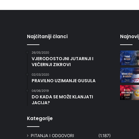
Najčitaniji članci
Najnovi
26/05/2020
VJERODOSTOJNI JUTARNJI I
VEČERNJI ZIKROVI
02/03/2020
PRAVILNO UZIMANJE GUSULA
04/06/2019
DO KADA SE MOŽE KLANJATI
JACIJA?
Kategorije
PITANJA I ODGOVORI
(1.187)