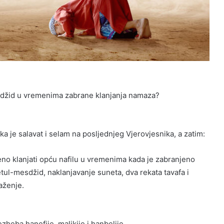
mesdžid u vremenima zabrane klanjanja namaza?
 je salavat i selam na posljednjeg Vjerovjesnika, a zatim:
no klanjati opću nafilu u vremenima kada je zabranjeno
etul-mesdžid, naklanjavanje suneta, dva rekata tavafa i
aženje.
heba hanefije, malikije i hanbelije.