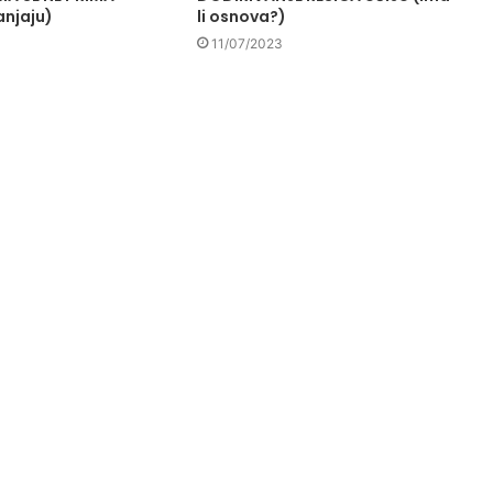
anjaju)
li osnova?)
11/07/2023