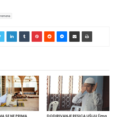
vremena
Twitter
LinkedIn
Tumblr
Pinterest
Reddit
Messenger
Share via Email
Print
A SE NE PRIMA
DODIRIVANJE RESICA UŠIJU (ima