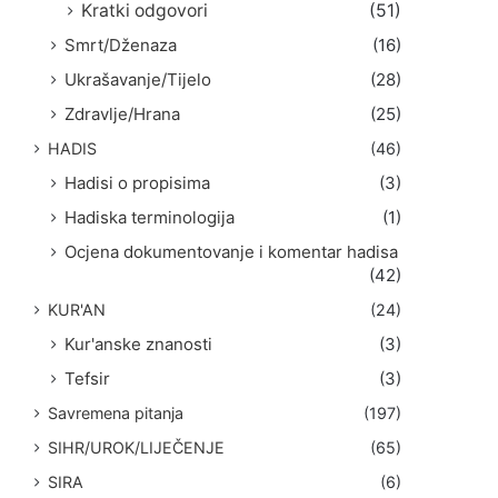
Kratki odgovori
(51)
Smrt/Dženaza
(16)
Ukrašavanje/Tijelo
(28)
Zdravlje/Hrana
(25)
HADIS
(46)
Hadisi o propisima
(3)
Hadiska terminologija
(1)
Ocjena dokumentovanje i komentar hadisa
(42)
KUR'AN
(24)
Kur'anske znanosti
(3)
Tefsir
(3)
Savremena pitanja
(197)
SIHR/UROK/LIJEČENJE
(65)
SIRA
(6)