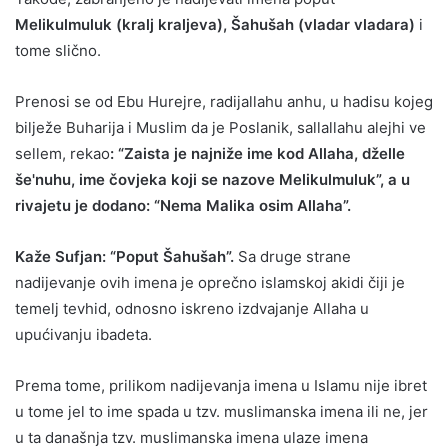
Melikulmuluk (kralj kraljeva), Šahušah (vladar vladara)
i
tome slično.
Prenosi se od Ebu Hurejre, radijallahu anhu, u hadisu kojeg
bilježe Buharija i Muslim da je Poslanik, sallallahu alejhi ve
sellem, rekao
: “Zaista je najniže ime kod Allaha, dželle
še'nuhu, ime čovjeka koji se nazove Melikulmuluk”, a u
rivajetu je dodano: “Nema Malika osim Allaha”.
Kaže Sufjan: “Poput Šahušah”.
Sa druge strane
nadijevanje ovih imena je oprečno islamskoj akidi čiji je
temelj tevhid, odnosno iskreno izdvajanje Allaha u
upućivanju ibadeta.
Prema tome, prilikom nadijevanja imena u Islamu nije ibret
u tome jel to ime spada u tzv. muslimanska imena ili ne, jer
u ta današnja tzv. muslimanska imena ulaze imena