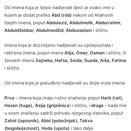
Od imena koja je lijepo nadijevati djeci je svako ime u
kojem je dodat prefiks
Abd (rob)
nekom od Allahovih
lijepih imena, poput
Abdulaziz, Abdulmelik, Abdurrahim,
Abduldžebbar, Abdulmedžid, Abdusselam
i slično.
Imena koja je dozvoljeno nadijevati su općepoznata i
raširena imena, poput imena
Alija, Omer, Osman
i slično, ili
ženskih imena
Zejneba, Hafsa, Seida, Suada, Aiša, Fatima
i slično.
Od imena koje je pokuđeno nadijevati su dvije vrste imena.
Prva
– imena koja imaju ružno značenje poput
Harb (rat),
Hazen (tuga), ‘Asija (griješnica
) i slično, i
druga
– kada ime
u svom značenju sadrži pohvalu njegovog vlasnika, poput
Zahid (isposnik), Abid (pobožnjak), Takva
(bogobojaznost), Huda (uputa)
i tako dalje.