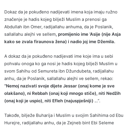
Dokaz da je pokuđeno nadijevati imena koja imaju ružno
značenje je hadis kojeg bilježi Muslim a prenosi ga
Abdullah ibn Omer, radijallahu anhuma, da je Poslanik,
sallallahu alejhi ve sellem
, promijenio ime ‘Asije (nije Asja
kako se zvala firaunova žena) i nadio joj ime Džemila.
A dokaz da je pokuđeno nadijevati ime koje ima u sebi
pohvalu onoga ko ga nosi je hadis kojeg bilježi Muslim u
svom Sahihu od Semureta ibn Džundubeta, radijallahu
anhu, da je Poslanik, sallallahu alejhi ve sellem, rekao:
“Nemoj nazivati svoje dijete Jessar (onaj kome je sve
olakšano), ni Rebbah (onaj koji mnogo stiče), niti Nedžih
(onaj koji je uspio), niti Efleh (najuspješniji) .
..”.
Takođe, bilježe Buharija i Muslim u svojim Sahihima od Ebu
Hurejre, radijallahu anhu, da je Zejneb bint Ebi Seleme