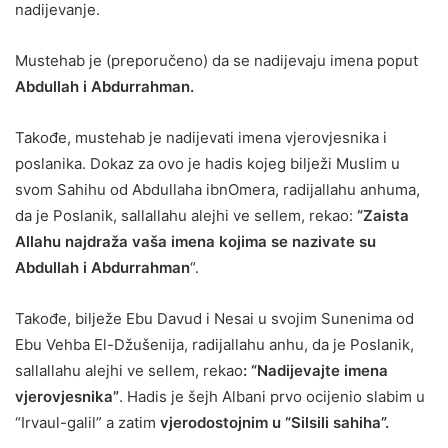
nadijevanje.
Mustehab je (preporučeno) da se nadijevaju imena poput
Abdullah i Abdurrahman.
Takođe, mustehab je nadijevati imena vjerovjesnika i
poslanika. Dokaz za ovo je hadis kojeg bilježi Muslim u
svom Sahihu od Abdullaha ibnOmera, radijallahu anhuma,
da je Poslanik, sallallahu alejhi ve sellem, rekao:
“Zaista
Allahu najdraža vaša imena kojima se nazivate su
Abdullah i Abdurrahman
“.
Takođe, bilježe Ebu Davud i Nesai u svojim Sunenima od
Ebu Vehba El-Džušenija, radijallahu anhu, da je Poslanik,
sallallahu alejhi ve sellem, rekao
: “Nadijevajte imena
vjerovjesnika”
. Hadis je šejh Albani prvo ocijenio slabim u
“Irvaul-galil” a zatim
vjerodostojnim u “Silsili sahiha”.