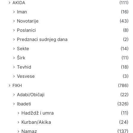
AKIDA
(111)
Iman
(16)
Novotarije
(43)
Poslanici
(8)
Predznaci sudnjeg dana
(2)
Sekte
(14)
Širk
(11)
Tevhid
(18)
Vesvese
(3)
FIKH
(786)
Adabi/Običaji
(22)
Ibadeti
(326)
Hadždž i umra
(11)
Kurban/Akika
(24)
Namaz
(137)