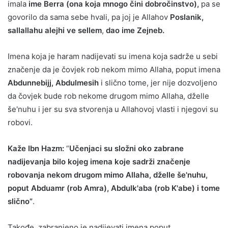
imala
ime Berra (ona koja mnogo čini dobročinstvo),
pa se
govorilo da sama sebe hvali, pa joj je Allahov
Poslanik,
sallallahu alejhi ve sellem
,
dao ime Zejneb.
Imena koja je haram nadijevati su imena koja sadrže u sebi
značenje da je čovjek rob nekom mimo Allaha, poput imena
Abdunnebijj, Abdulmesih
i slično tome, jer nije dozvoljeno
da čovjek bude rob nekome drugom mimo Allaha, dželle
še'nuhu i jer su sva stvorenja u Allahovoj vlasti i njegovi su
robovi.
Kaže Ibn Hazm:
“
Učenjaci su složni oko zabrane
nadijevanja bilo kojeg imena koje sadrži značenje
robovanja nekom drugom mimo Allaha, dželle še'nuhu,
poput Abduamr (rob Amra), Abdulk'aba (rob K'abe) i tome
slično”
.
Takođe, zabranjeno je nadijevati imena poput