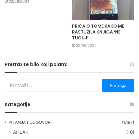
22/06/2024
PRIČA O TOME KAKO ME
RASTUŽILA KNJIGA ‘NE
TUGUJ’
22/06/2024
Pretražite bilo koji pojam:
P
r
e
t
Kategorije
r
a
g
PITANJA I ODGOVORI
(1.187)
a
AHLAK
(10)
: