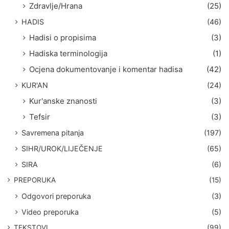
Zdravlje/Hrana
(25)
HADIS
(46)
Hadisi o propisima
(3)
Hadiska terminologija
(1)
Ocjena dokumentovanje i komentar hadisa
(42)
KUR'AN
(24)
Kur'anske znanosti
(3)
Tefsir
(3)
Savremena pitanja
(197)
SIHR/UROK/LIJEČENJE
(65)
SIRA
(6)
PREPORUKA
(15)
Odgovori preporuka
(3)
Video preporuka
(5)
TEKSTOVI
(99)