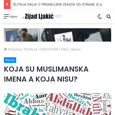
ŠUTNJA DAIJA O PRONEVJERI ZEKATA OD STRANE IZ-a
Switc
Pr
Meni
skin
Početna
/
PITANJA I ODGOVORI
/
FIKH
/
Razno
Razno
KOJA SU MUSLIMANSKA
IMENA A KOJA NISU?