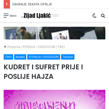
DAVANJE ZEKATA OFRLJE
Switc
Pr
Meni
skin
Početna
/
PITANJA I ODGOVORI
/
FIKH
FIKH
Ibadeti
PITANJA I ODGOVORI
Taharet
KUDRET I SUFRET PRIJE I
POSLIJE HAJZA