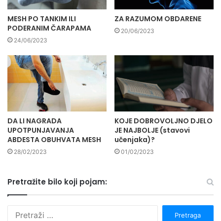
MESH PO TANKIM ILI
ZA RAZUMOM OBDARENE
PODERANIM ČARAPAMA
20/06/2023
24/06/2023
DA LI NAGRADA
KOJE DOBROVOLJNO DJELO
UPOTPUNJAVANJA
JE NAJBOLJE (stavovi
ABDESTA OBUHVATA MESH
učenjaka)?
28/02/2023
01/02/2023
Pretražite bilo koji pojam:
P
r