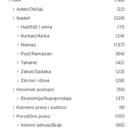
FIKH
(786)
Adabi/Običaji
(22)
Ibadeti
(326)
Hadždž i umra
(11)
Kurban/Akika
(24)
Namaz
(137)
Post/Ramazan
(64)
Taharet
(42)
Zekat/Sadaka
(23)
Zikrovi i dove
(28)
Imovinski postupci
(50)
Ekonomija/Kupoprodaja
(37)
Kazneno pravo i sudstvo
(8)
Porodično pravo
(101)
Intimni odnosi/Brak
(80)