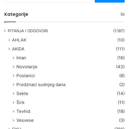
e
t
Kategorije
r
a
g
PITANJA I ODGOVORI
(1.187)
a
AHLAK
(10)
:
AKIDA
(111)
Iman
(16)
Novotarije
(43)
Poslanici
(8)
Predznaci sudnjeg dana
(2)
Sekte
(14)
Širk
(11)
Tevhid
(18)
Vesvese
(3)