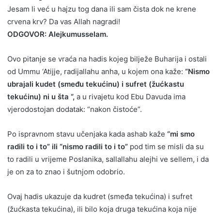
Jesam li već u hajzu tog dana ili sam čista dok ne krene
crvena krv? Da vas Allah nagradi!
ODGOVOR: Alejkumusselam.
Ovo pitanje se vraća na hadis kojeg bilježe Buharija i ostali
od Ummu ‘Atijje, radijallahu anha, u kojem ona kaže:
“Nismo
ubrajali kudet (smeđu tekućinu) i sufret (žućkastu
tekućinu) ni u šta “,
a u rivajetu kod Ebu Davuda ima
vjerodostojan dodatak: “nakon čistoće”.
Po ispravnom stavu učenjaka kada ashab kaže
“mi smo
radili to i to” ili “nismo radili to i to”
pod tim se misli da su
to radili u vrijeme Poslanika, sallallahu alejhi ve sellem, i da
je on za to znao i šutnjom odobrio.
Ovaj hadis ukazuje da kudret (smeđa tekućina) i sufret
(žućkasta tekućina), ili bilo koja druga tekućina koja nije