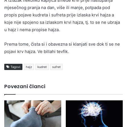
A izlazak nekoliko kapljica smeđe krvi prije nastupanja
mjesečnog pranja na dan, više ili manje, potpada pod
propis pojave kudreta i sufreta prije izlaska krvi hajza a
koje nije spojeno sa izlaskom krvi hajza, tj. to se ne ubraja
u hajz i nema propise hajza.
Prema tome, čista si i obavezna si klanjati sve dok ti se ne
pojavi krv hajza. Ve billahi tevfik.
Tagovi
hajz
kudret
sufret
Povezani članci