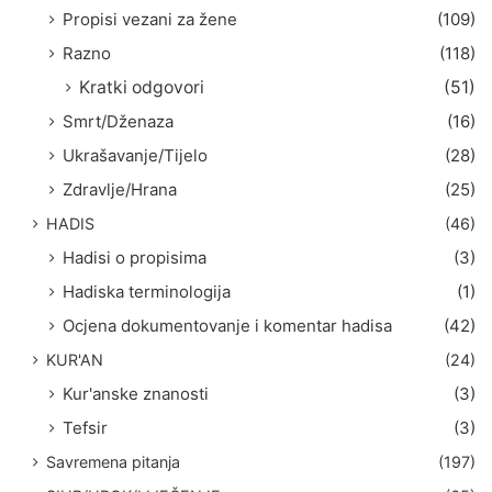
Propisi vezani za žene
(109)
Razno
(118)
Kratki odgovori
(51)
Smrt/Dženaza
(16)
Ukrašavanje/Tijelo
(28)
Zdravlje/Hrana
(25)
HADIS
(46)
Hadisi o propisima
(3)
Hadiska terminologija
(1)
Ocjena dokumentovanje i komentar hadisa
(42)
KUR'AN
(24)
Kur'anske znanosti
(3)
Tefsir
(3)
Savremena pitanja
(197)