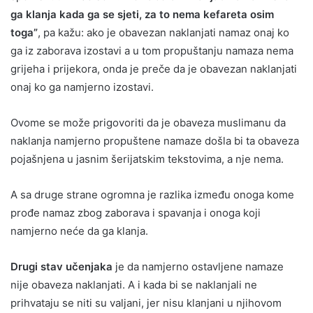
ga klanja kada ga se sjeti, za to nema kefareta osim
toga”
, pa kažu: ako je obavezan naklanjati namaz onaj ko
ga iz zaborava izostavi a u tom propuštanju namaza nema
grijeha i prijekora, onda je preče da je obavezan naklanjati
onaj ko ga namjerno izostavi.
Ovome se može prigovoriti da je obaveza muslimanu da
naklanja namjerno propuštene namaze došla bi ta obaveza
pojašnjena u jasnim šerijatskim tekstovima, a nje nema.
A sa druge strane ogromna je razlika između onoga kome
prođe namaz zbog zaborava i spavanja i onoga koji
namjerno neće da ga klanja.
Drugi stav učenjaka
je da namjerno ostavljene namaze
nije obaveza naklanjati. A i kada bi se naklanjali ne
prihvataju se niti su valjani, jer nisu klanjani u njihovom