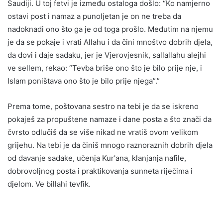
Saudiji. U toj fetvi je između ostaloga došlo: “Ko namjerno
ostavi post i namaz a punoljetan je on ne treba da
nadoknadi ono što ga je od toga prošlo. Međutim na njemu
je da se pokaje i vrati Allahu i da čini mnoštvo dobrih djela,
da dovi i daje sadaku, jer je Vjerovjesnik, sallallahu alejhi
ve sellem, rekao: “Tevba briše ono što je bilo prije nje, i
Islam poništava ono što je bilo prije njega”.”
Prema tome, poštovana sestro na tebi je da se iskreno
pokaješ za propuštene namaze i dane posta a što znači da
čvrsto odlučiš da se više nikad ne vratiš ovom velikom
grijehu. Na tebi je da činiš mnogo raznoraznih dobrih djela
od davanje sadake, učenja Kur'ana, klanjanja nafile,
dobrovoljnog posta i praktikovanja sunneta riječima i
djelom. Ve billahi tevfik.