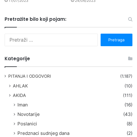
11/07/2023
24/06/2023
Pretražite bilo koji pojam:
P
r
e
t
Kategorije
r
a
g
PITANJA I ODGOVORI
(1.187)
a
AHLAK
(10)
:
AKIDA
(111)
Iman
(16)
Novotarije
(43)
Poslanici
(8)
Predznaci sudnjeg dana
(2)