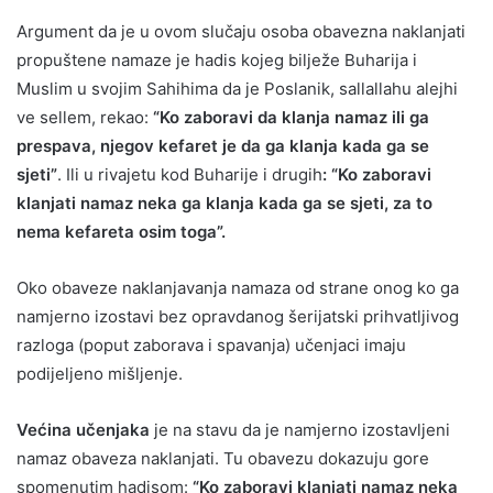
Argument da je u ovom slučaju osoba obavezna naklanjati
propuštene namaze je hadis kojeg bilježe Buharija i
Muslim u svojim Sahihima da je Poslanik, sallallahu alejhi
ve sellem, rekao:
“Ko zaboravi da klanja namaz ili ga
prespava, njegov kefaret je da ga klanja kada ga se
sjeti”
. Ili u rivajetu kod Buharije i drugih
: “Ko zaboravi
klanjati namaz neka ga klanja kada ga se sjeti, za to
nema kefareta osim toga”.
Oko obaveze naklanjavanja namaza od strane onog ko ga
namjerno izostavi bez opravdanog šerijatski prihvatljivog
razloga (poput zaborava i spavanja) učenjaci imaju
podijeljeno mišljenje.
Većina učenjaka
je na stavu da je namjerno izostavljeni
namaz obaveza naklanjati. Tu obavezu dokazuju gore
spomenutim hadisom:
“Ko zaboravi klanjati namaz neka