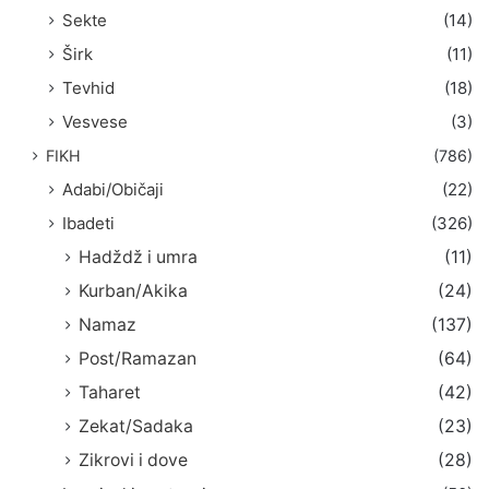
Sekte
(14)
Širk
(11)
Tevhid
(18)
Vesvese
(3)
FIKH
(786)
Adabi/Običaji
(22)
Ibadeti
(326)
Hadždž i umra
(11)
Kurban/Akika
(24)
Namaz
(137)
Post/Ramazan
(64)
Taharet
(42)
Zekat/Sadaka
(23)
Zikrovi i dove
(28)