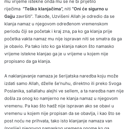
mu vrijeme istekne onda mu se ne bi prijetilo
riječima
“Teško klanjačima”,
niti
“Oni će sigurno u
Gajju
završiti”. Takođe, Uzvišeni Allah je odredio da se
klanja namaz u njegovom određenom vremenskom
periodu čiji se početak i kraj zna, pa ko ga klanja prije
početka vakta namaz mu nije ispravan niti se smatra da ga
je obavio. Pa tako isto ko ga klanja nakon što namasko
vrijeme istekne klanjao ga je u vrijeme u kojem nije
propisano da ga klanja.
A naklanjavanje namaza je šerijatska naredba koju može
izdati samo Allah, dželle še'nuhu, direktno ili preko Svoga
Poslanika, sallallahu alejhi ve sellem, a ta naredba nam nije
došla za onog ko namjerno ne klanja namaz u njegovom
vremenu. Pa kao što hadž nije ispravan ako se obavi u
vremenu u kojem nije propisan da se obavlja, i kao što se
post noću ne prihvata, tako isto klanjanje namaza van
(poslije) njegovog namaskog vremena onome ko ga