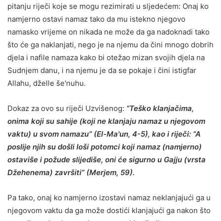
pitanju riječi koje se mogu rezimirati u sljedećem: Onaj ko
namjerno ostavi namaz tako da mu istekno njegovo
namasko vrijeme on nikada ne može da ga nadoknadi tako
što će ga naklanjati, nego je na njemu da čini mnogo dobrih
djela i nafile namaza kako bi otežao mizan svojih djela na
Sudnjem danu, i na njemu je da se pokaje i čini istigfar
Allahu, dželle še'nuhu.
Dokaz za ovo su riječi Uzvišenog:
“Teško klanjačima,
onima koji su sahije (koji ne klanjaju namaz u njegovom
vaktu) u svom namazu” (El-Ma'un, 4-5), kao i riječi: “A
poslije njih su došli loši potomci koji namaz (namjerno)
ostaviše i požude slijediše, oni će sigurno u Gajju (vrsta
Džehenema) završiti” (Merjem, 59).
Pa tako, onaj ko namjerno izostavi namaz neklanjajući ga u
njegovom vaktu da ga može dostići klanjajući ga nakon što