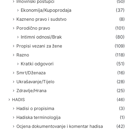
Imovinski postupci
(50)
Ekonomija/Kupoprodaja
(37)
Kazneno pravo i sudstvo
(8)
Porodično pravo
(101)
Intimni odnosi/Brak
(80)
Propisi vezani za žene
(109)
Razno
(118)
Kratki odgovori
(51)
Smrt/Dženaza
(16)
Ukrašavanje/Tijelo
(28)
Zdravlje/Hrana
(25)
HADIS
(46)
Hadisi o propisima
(3)
Hadiska terminologija
(1)
Ocjena dokumentovanje i komentar hadisa
(42)