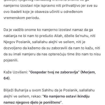
namjerno izostavi nije ispravno niti prihvatljivo jer sve su
ovo ibadeti koje je obaveza učiniti u određenom
vremenskom periodu.
Da je vadžib onome ko namjerno izostavi namaz da ga
naklanja ne bi nam to prešutio Allah, dželle še'nuhu, niti
Njegov Poslanik, sallallahu alejhi ve sellem, niti je
dozvoljeno da kažemo da su zaboravili da nam to kažu, niti
da su imali namjeru da nas opterećuju time što nam to nisu
pojasnili.
Kaže Uzvišeni:
“Gospodar tvoj ne zaboravlja” (Merjem,
64)
.
Bilježi Buharija u svom Sahihu da je Poslanik, sallallahu
alejhi ve sellem, rekao:
“Ko namjerno ostavi ikindiju
namaz njegovo djelo je poništeno”
.