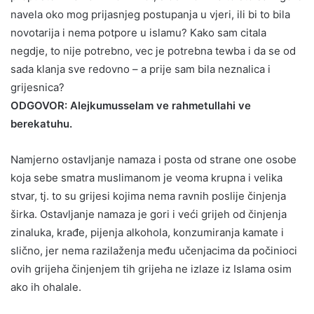
navela oko mog prijasnjeg postupanja u vjeri, ili bi to bila
novotarija i nema potpore u islamu? Kako sam citala
negdje, to nije potrebno, vec je potrebna tewba i da se od
sada klanja sve redovno – a prije sam bila neznalica i
grijesnica?
ODGOVOR: Alejkumusselam ve rahmetullahi ve
berekatuhu.
Namjerno ostavljanje namaza i posta od strane one osobe
koja sebe smatra muslimanom je veoma krupna i velika
stvar, tj. to su grijesi kojima nema ravnih poslije činjenja
širka. Ostavljanje namaza je gori i veći grijeh od činjenja
zinaluka, krađe, pijenja alkohola, konzumiranja kamate i
slično, jer nema razilaženja među učenjacima da počinioci
ovih grijeha činjenjem tih grijeha ne izlaze iz Islama osim
ako ih ohalale.