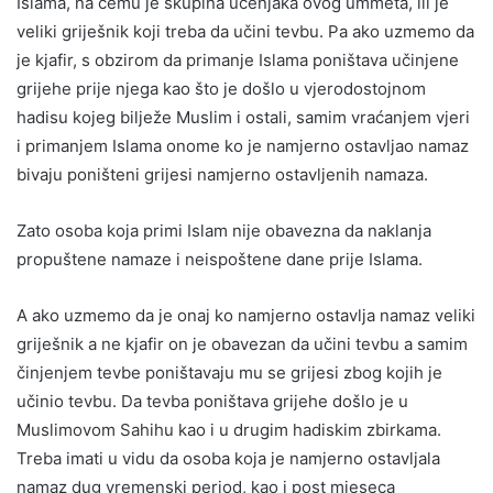
Islama, na čemu je skupina učenjaka ovog ummeta, ili je
veliki griješnik koji treba da učini tevbu. Pa ako uzmemo da
je kjafir, s obzirom da primanje Islama poništava učinjene
grijehe prije njega kao što je došlo u vjerodostojnom
hadisu kojeg bilježe Muslim i ostali, samim vraćanjem vjeri
i primanjem Islama onome ko je namjerno ostavljao namaz
bivaju poništeni grijesi namjerno ostavljenih namaza.
Zato osoba koja primi Islam nije obavezna da naklanja
propuštene namaze i neispoštene dane prije Islama.
A ako uzmemo da je onaj ko namjerno ostavlja namaz veliki
griješnik a ne kjafir on je obavezan da učini tevbu a samim
činjenjem tevbe poništavaju mu se grijesi zbog kojih je
učinio tevbu. Da tevba poništava grijehe došlo je u
Muslimovom Sahihu kao i u drugim hadiskim zbirkama.
Treba imati u vidu da osoba koja je namjerno ostavljala
namaz dug vremenski period, kao i post mjeseca