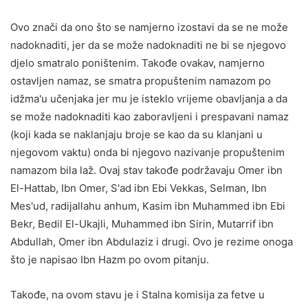
Ovo znači da ono što se namjerno izostavi da se ne može
nadoknaditi, jer da se može nadoknaditi ne bi se njegovo
djelo smatralo poništenim. Takođe ovakav, namjerno
ostavljen namaz, se smatra propuštenim namazom po
idžma'u učenjaka jer mu je isteklo vrijeme obavljanja a da
se može nadoknaditi kao zaboravljeni i prespavani namaz
(koji kada se naklanjaju broje se kao da su klanjani u
njegovom vaktu) onda bi njegovo nazivanje propuštenim
namazom bila laž. Ovaj stav takođe podržavaju Omer ibn
El-Hattab, Ibn Omer, S'ad ibn Ebi Vekkas, Selman, Ibn
Mes'ud, radijallahu anhum, Kasim ibn Muhammed ibn Ebi
Bekr, Bedil El-Ukajli, Muhammed ibn Sirin, Mutarrif ibn
Abdullah, Omer ibn Abdulaziz i drugi. Ovo je rezime onoga
što je napisao Ibn Hazm po ovom pitanju.
Takođe, na ovom stavu je i Stalna komisija za fetve u