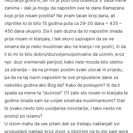
neznanja govorili, jer mi je post bila obaveza. E sada mene
zanima – dali ja mogu da napostim sve te dane Ramazana
koje prije nisam postila? Ne znam tacan broj dana, ali
otprilike to bi bilo 15 godina puta ca 29-30 dana = 435 –
450 dana ukupno. Da li sam duzna da to napostim (mada
prije nisam ni klanjala, i tek skoro saznajem da se ne
smatra da je neko musliman ako ne klanja i ne posti), ili da
li bi mi to bilo dobro/dozvoljeno/pohvalno da ucinim, kroz
npr. duzi vremenski perijod, kako nebi mozda bilo stetno
za zdravlje – da na primjer postim svaki utorak ili srijedu,
pa da na taj nacin napostim te sve propustene dane za
nekoliko godina ako Bog da? Kako da postupim? Ili da li
spada sa mene ta “duznost” (?) zato sto nisam ni klanjala te
godine (mada sam se uvijek smatrala muslimankom)? Dali
bi ovako nesto bilo uvodjenje novotarije, i tako nesto ne
postoji po islamu?
U istom mahu da vas pitam dali se trebaju naklanjati svi
propusteni namazi kroz zivot, s obzirom na to sto sam gore