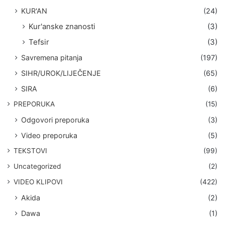
KUR'AN
(24)
Kur'anske znanosti
(3)
Tefsir
(3)
Savremena pitanja
(197)
SIHR/UROK/LIJEČENJE
(65)
SIRA
(6)
PREPORUKA
(15)
Odgovori preporuka
(3)
Video preporuka
(5)
TEKSTOVI
(99)
Uncategorized
(2)
VIDEO KLIPOVI
(422)
Akida
(2)
Dawa
(1)