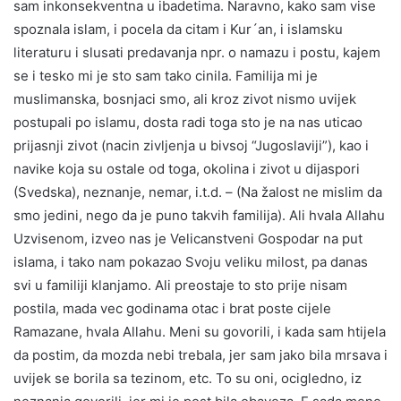
sam inkonsekventna u ibadetima. Naravno, kako sam vise
spoznala islam, i pocela da citam i Kur´an, i islamsku
literaturu i slusati predavanja npr. o namazu i postu, kajem
se i tesko mi je sto sam tako cinila. Familija mi je
muslimanska, bosnjaci smo, ali kroz zivot nismo uvijek
postupali po islamu, dosta radi toga sto je na nas uticao
prijasnji zivot (nacin zivljenja u bivsoj “Jugoslaviji”), kao i
navike koja su ostale od toga, okolina i zivot u dijaspori
(Svedska), neznanje, nemar, i.t.d. – (Na žalost ne mislim da
smo jedini, nego da je puno takvih familija). Ali hvala Allahu
Uzvisenom, izveo nas je Velicanstveni Gospodar na put
islama, i tako nam pokazao Svoju veliku milost, pa danas
svi u familiji klanjamo. Ali preostaje to sto prije nisam
postila, mada vec godinama otac i brat poste cijele
Ramazane, hvala Allahu. Meni su govorili, i kada sam htijela
da postim, da mozda nebi trebala, jer sam jako bila mrsava i
uvijek se borila sa tezinom, etc. To su oni, ocigledno, iz