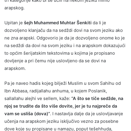
tri kategorije kako bi se učili na nekom jeziku mimo
arapskog.
Upitan je
šejh Muhammed Muhtar Šenkiti
da li je
dozvoljeno klanjaču da na sedždi dovi na svom jeziku ako
ne zna arapski. Odgovorio je da je dozvoljeno onome ko je
na sedždi da dovi na svom jeziku i na arapskom dokazujući
to općim šerijatskim tekstovima u kojima je propisano
dovljenje a pri čemu nije uslovljeno da se dovi na
arapskom.
Pa je naveo hadis kojeg bilježi Muslim u svom Sahihu od
Ibn Abbasa, radijallahu anhuma, u kojem Poslanik,
sallallahu alejhi ve sellem, kaže:
“A što se tiče sedžde, na
njoj se trudite da što više dovite, jer je tu najpreče da
vam se usliša (dova)”
. I nastavlja dalje da je uslovljavanje
učenja na arapskom jeziku isključivo vezno za posebne
dove koje su propisane u namazu, poput tešehhuda,