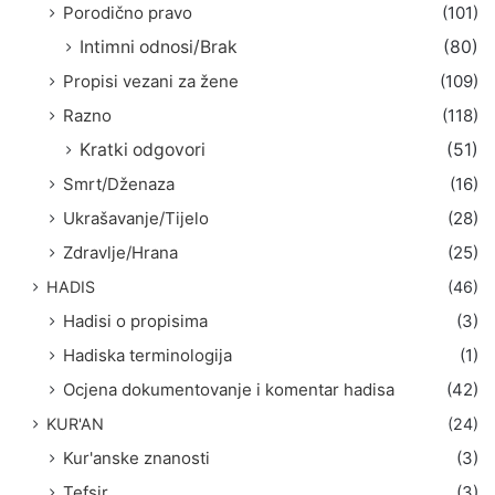
Porodično pravo
(101)
Intimni odnosi/Brak
(80)
Propisi vezani za žene
(109)
Razno
(118)
Kratki odgovori
(51)
Smrt/Dženaza
(16)
Ukrašavanje/Tijelo
(28)
Zdravlje/Hrana
(25)
HADIS
(46)
Hadisi o propisima
(3)
Hadiska terminologija
(1)
Ocjena dokumentovanje i komentar hadisa
(42)
KUR'AN
(24)
Kur'anske znanosti
(3)
Tefsir
(3)