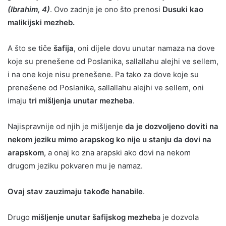
(Ibrahim, 4)
. Ovo zadnje je ono što prenosi
Dusuki kao
malikijski mezheb.
A što se tiče
šafija
, oni dijele dovu unutar namaza na dove
koje su prenešene od Poslanika, sallallahu alejhi ve sellem,
i na one koje nisu prenešene. Pa tako za dove koje su
prenešene od Poslanika, sallallahu alejhi ve sellem, oni
imaju
tri mišljenja unutar mezheba
.
Najispravnije od njih je mišljenje
da je dozvoljeno doviti na
nekom jeziku mimo arapskog ko nije u stanju da dovi na
arapskom
, a onaj ko zna arapski ako dovi na nekom
drugom jeziku pokvaren mu je namaz.
Ovaj stav zauzimaju takođe hanabile
.
Drugo
mišljenje unutar šafijskog mezheb
a je dozvola