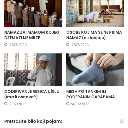
NAMAZ ZA IMAMOM KOJEG
OSOBE KOJIMA SE NE PRIMA
DŽEMATLIJE MRZE
NAMAZ (a klanjaju)
12/07/2023
12/07/2023
DODIRIVANJE RESICA UŠIJU
MESH PO TANKIM ILI
(ima li osnova?)
PODERANIM ČARAPAMA
11/07/2023
24/06/2023
Pretražite bilo koji pojam: