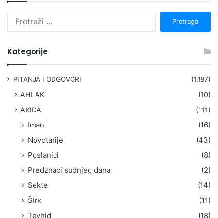
P
r
e
t
Kategorije
r
a
g
PITANJA I ODGOVORI
(1.187)
a
AHLAK
(10)
:
AKIDA
(111)
Iman
(16)
Novotarije
(43)
Poslanici
(8)
Predznaci sudnjeg dana
(2)
Sekte
(14)
Širk
(11)
Tevhid
(18)