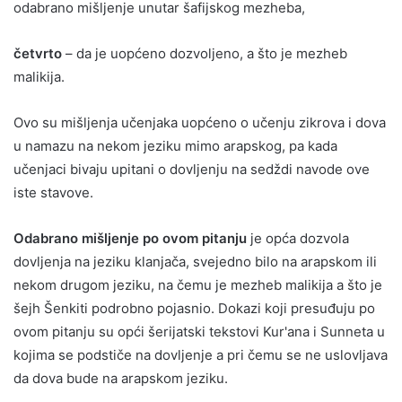
odabrano mišljenje unutar šafijskog mezheba,
četvrto
– da je uopćeno dozvoljeno, a što je mezheb
malikija.
Ovo su mišljenja učenjaka uopćeno o učenju zikrova i dova
u namazu na nekom jeziku mimo arapskog, pa kada
učenjaci bivaju upitani o dovljenju na sedždi navode ove
iste stavove.
Odabrano mišljenje po ovom pitanju
je opća dozvola
dovljenja na jeziku klanjača, svejedno bilo na arapskom ili
nekom drugom jeziku, na čemu je mezheb malikija a što je
šejh Šenkiti podrobno pojasnio. Dokazi koji presuđuju po
ovom pitanju su opći šerijatski tekstovi Kur'ana i Sunneta u
kojima se podstiče na dovljenje a pri čemu se ne uslovljava
da dova bude na arapskom jeziku.