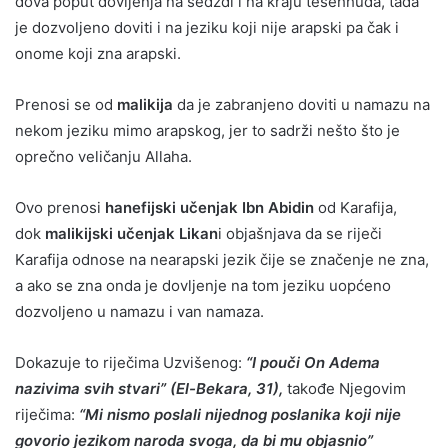
dova poput dovljenja na sedždi i na kraju tešehhuda, tada
je dozvoljeno doviti i na jeziku koji nije arapski pa čak i
onome koji zna arapski.
Prenosi se od
malikija
da je zabranjeno doviti u namazu na
nekom jeziku mimo arapskog, jer to sadrži nešto što je
oprečno veličanju Allaha.
Ovo prenosi
hanefijski učenjak Ibn Abidin
od Karafija,
dok
malikijski učenjak Likan
i objašnjava da se riječi
Karafija odnose na nearapski jezik čije se značenje ne zna,
a ako se zna onda je dovljenje na tom jeziku uopćeno
dozvoljeno u namazu i van namaza.
Dokazuje to riječima Uzvišenog:
“I pouči On Adema
nazivima svih stvari” (El-Bekara, 31),
takođe Njegovim
riječima:
“Mi nismo poslali nijednog poslanika koji nije
govorio jezikom naroda svoga, da bi mu objasnio”