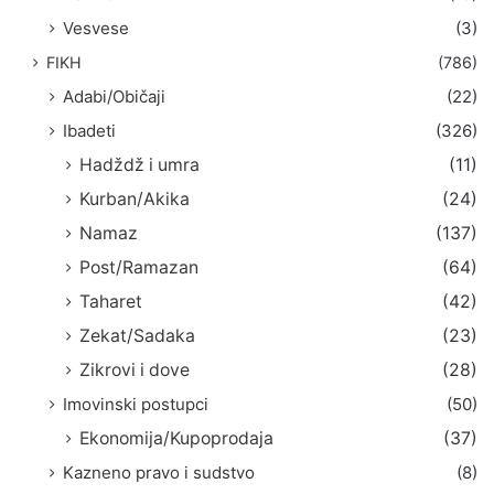
Vesvese
(3)
FIKH
(786)
Adabi/Običaji
(22)
Ibadeti
(326)
Hadždž i umra
(11)
Kurban/Akika
(24)
Namaz
(137)
Post/Ramazan
(64)
Taharet
(42)
Zekat/Sadaka
(23)
Zikrovi i dove
(28)
Imovinski postupci
(50)
Ekonomija/Kupoprodaja
(37)
Kazneno pravo i sudstvo
(8)