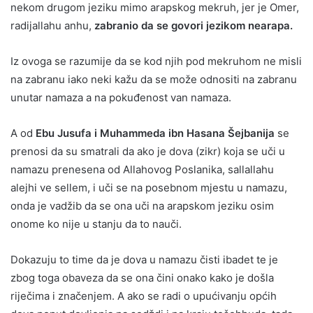
nekom drugom jeziku mimo arapskog mekruh, jer je Omer,
radijallahu anhu,
zabranio da se govori jezikom nearapa.
Iz ovoga se razumije da se kod njih pod mekruhom ne misli
na zabranu iako neki kažu da se može odnositi na zabranu
unutar namaza a na pokuđenost van namaza.
A od
Ebu Jusufa i Muhammeda ibn Hasana Šejbanija
se
prenosi da su smatrali da ako je dova (zikr) koja se uči u
namazu prenesena od Allahovog Poslanika, sallallahu
alejhi ve sellem, i uči se na posebnom mjestu u namazu,
onda je vadžib da se ona uči na arapskom jeziku osim
onome ko nije u stanju da to nauči.
Dokazuju to time da je dova u namazu čisti ibadet te je
zbog toga obaveza da se ona čini onako kako je došla
riječima i značenjem. A ako se radi o upućivanju općih