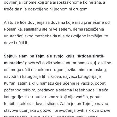
dovljenja i onome koji zna arapski i onome ko ne zna, a
treće da nije dozvoljeno ni jednom ni drugom.
A što se tiče dovljenja sa dovama koje nisu prenešene od
Poslanika, sallallahu alejhi ve sellem, nema razilaženja
unutar šafijskog mezheba da nije dozvoljeno izmišljati te
dove i učiti ih.
Šejhul-Islam Ibn Tejmije u svojoj knjizi “Iktidau siratil-
mustekim”
govoreći o zikrovima unutar namaza, tj. da li se
oni mogu učiti na nekom drugom jeziku mimo arapskog,
navodi tri kategorije tih zikrova: najveća kategorija je
Kur'an, zatim zikr u namazu čije učenje je vadžib, poput
početnog tekbira, predavanja selama i tešehhuda, i treća
kategorija: zikr unutar namaza koji nije vadžib, poput
tesbiha, tekbira, dove i slično. Zatim je Ibn Tejmije naveo
stavove učenjaka o dozvoli prevođenja ovih zikrova iz sve