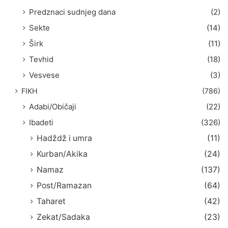
Predznaci sudnjeg dana
(2)
Sekte
(14)
Širk
(11)
Tevhid
(18)
Vesvese
(3)
FIKH
(786)
Adabi/Običaji
(22)
Ibadeti
(326)
Hadždž i umra
(11)
Kurban/Akika
(24)
Namaz
(137)
Post/Ramazan
(64)
Taharet
(42)
Zekat/Sadaka
(23)