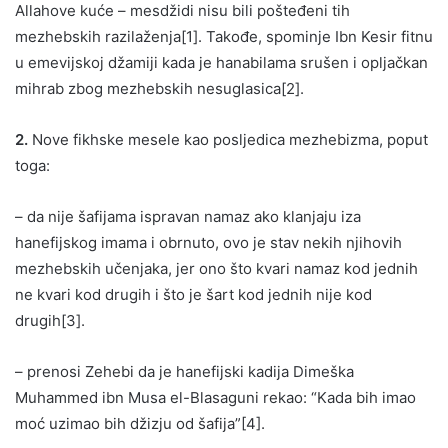
Allahove kuće – mesdžidi nisu bili pošteđeni tih
mezhebskih razilaženja[1]. Takođe, spominje Ibn Kesir fitnu
u emevijskoj džamiji kada je hanabilama srušen i opljačkan
mihrab zbog mezhebskih nesuglasica[2].
2.
Nove fikhske mesele kao posljedica mezhebizma, poput
toga:
– da nije šafijama ispravan namaz ako klanjaju iza
hanefijskog imama i obrnuto, ovo je stav nekih njihovih
mezhebskih učenjaka, jer ono što kvari namaz kod jednih
ne kvari kod drugih i što je šart kod jednih nije kod
drugih[3].
– prenosi Zehebi da je hanefijski kadija Dimeška
Muhammed ibn Musa el-Blasaguni rekao: “Kada bih imao
moć uzimao bih džizju od šafija”[4].