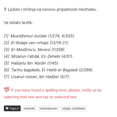
7.
Ljubav i mržnja na osnovu pripadnosti mezhebu.
Ve billahi tevfik.
[1] Mua'džemul-buldan (1/274, 4/355).
[2] El-Bidaje ven-nihaje (13/19-21).
[3] El-Medžmu'u, Nevevi (1/258).
[4] Mizanul-i'atidal, Ez-Zehebi (4/51).
[5] Hašijetu Ibn ‘Abidin (1/45).
[6] Tarihu bagdade, El-Hatib el-Bagdadi (2/289).
[7] Lisanul-mizan, Ibn Hadžer (5/7).
If you have found a spelling error, please, notify us by
selecting that text and
tap
on selected text.
Tagovi
mezheb
mezhebizam
slijepo slijeđenje