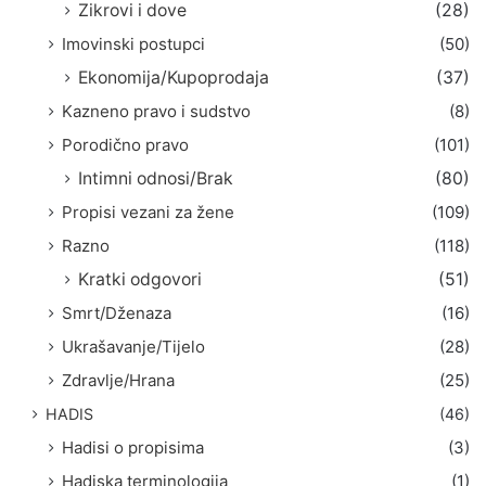
Zikrovi i dove
(28)
Imovinski postupci
(50)
Ekonomija/Kupoprodaja
(37)
Kazneno pravo i sudstvo
(8)
Porodično pravo
(101)
Intimni odnosi/Brak
(80)
Propisi vezani za žene
(109)
Razno
(118)
Kratki odgovori
(51)
Smrt/Dženaza
(16)
Ukrašavanje/Tijelo
(28)
Zdravlje/Hrana
(25)
HADIS
(46)
Hadisi o propisima
(3)
Hadiska terminologija
(1)