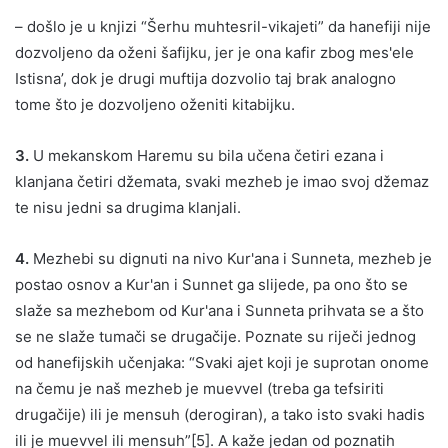
– došlo je u knjizi “Šerhu muhtesril-vikajeti” da hanefiji nije
dozvoljeno da oženi šafijku, jer je ona kafir zbog mes'ele
Istisna’, dok je drugi muftija dozvolio taj brak analogno
tome što je dozvoljeno oženiti kitabijku.
3.
U mekanskom Haremu su bila učena četiri ezana i
klanjana četiri džemata, svaki mezheb je imao svoj džemaz
te nisu jedni sa drugima klanjali.
4.
Mezhebi su dignuti na nivo Kur'ana i Sunneta, mezheb je
postao osnov a Kur'an i Sunnet ga slijede, pa ono što se
slaže sa mezhebom od Kur'ana i Sunneta prihvata se a što
se ne slaže tumači se drugačije. Poznate su riječi jednog
od hanefijskih učenjaka: “Svaki ajet koji je suprotan onome
na čemu je naš mezheb je muevvel (treba ga tefsiriti
drugačije) ili je mensuh (derogiran), a tako isto svaki hadis
ili je muevvel ili mensuh”[5]. A kaže jedan od poznatih