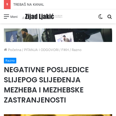
TREBAŠ NA KANAL
Switc
Pr
Meni
skin
Početna
/
PITANJA I ODGOVORI
/
FIKH
/
Razno
Razno
NEGATIVNE POSLJEDICE
SLIJEPOG SLIJEĐENJA
MEZHEBA I MEZHEBSKE
ZASTRANJENOSTI