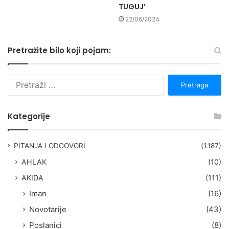
TUGUJ’
22/06/2024
Pretražite bilo koji pojam:
P
r
e
t
Kategorije
r
a
g
PITANJA I ODGOVORI
(1.187)
a
AHLAK
(10)
:
AKIDA
(111)
Iman
(16)
Novotarije
(43)
Poslanici
(8)