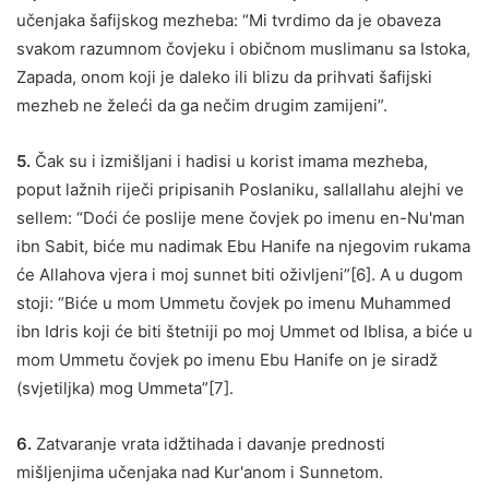
učenjaka šafijskog mezheba: “Mi tvrdimo da je obaveza
svakom razumnom čovjeku i običnom muslimanu sa Istoka,
Zapada, onom koji je daleko ili blizu da prihvati šafijski
mezheb ne želeći da ga nečim drugim zamijeni”.
5.
Čak su i izmišljani i hadisi u korist imama mezheba,
poput lažnih riječi pripisanih Poslaniku, sallallahu alejhi ve
sellem: “Doći će poslije mene čovjek po imenu en-Nu'man
ibn Sabit, biće mu nadimak Ebu Hanife na njegovim rukama
će Allahova vjera i moj sunnet biti oživljeni”[6]. A u dugom
stoji: “Biće u mom Ummetu čovjek po imenu Muhammed
ibn Idris koji će biti štetniji po moj Ummet od Iblisa, a biće u
mom Ummetu čovjek po imenu Ebu Hanife on je siradž
(svjetiljka) mog Ummeta”[7].
6.
Zatvaranje vrata idžtihada i davanje prednosti
mišljenjima učenjaka nad Kur'anom i Sunnetom.