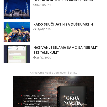
DO KADA SE MOŽE KLANJATI JACIJA?
04/06/2019
KAKO SE UČI JASIN ZA DUŠE UMRLIH
13/01/2020
NAZIVANJE SELAMA SAMO SA “SELAM”
BEZ “ALEJKUM”
26/12/2020
Knjiga Crna Magija pod lupom šerijata