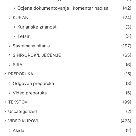
Ocjena dokumentovanje i komentar hadisa
(42)
KUR'AN
(24)
Kur'anske znanosti
(3)
Tefsir
(3)
Savremena pitanja
(197)
SIHR/UROK/LIJEČENJE
(65)
SIRA
(6)
PREPORUKA
(15)
Odgovori preporuka
(3)
Video preporuka
(5)
TEKSTOVI
(99)
Uncategorized
(2)
VIDEO KLIPOVI
(423)
Akida
(2)