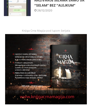
NAZIVANJE SELAMA SAMO SA
“SELAM” BEZ “ALEJKUM”
26/12/2020
Knjiga Crna Magija pod lupom šerijata