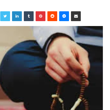
Twitter
LinkedIn
Tumblr
Pinterest
Reddit
Messenger
Share via Email