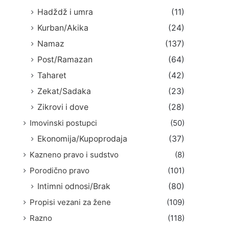
Hadždž i umra
(11)
Kurban/Akika
(24)
Namaz
(137)
Post/Ramazan
(64)
Taharet
(42)
Zekat/Sadaka
(23)
Zikrovi i dove
(28)
Imovinski postupci
(50)
Ekonomija/Kupoprodaja
(37)
Kazneno pravo i sudstvo
(8)
Porodično pravo
(101)
Intimni odnosi/Brak
(80)
Propisi vezani za žene
(109)
Razno
(118)