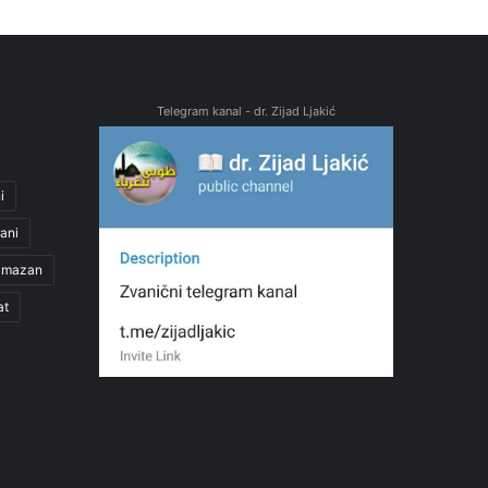
Telegram kanal - dr. Zijad Ljakić
i
ani
amazan
at