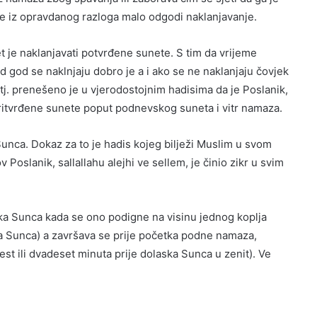
se iz opravdanog razloga malo odgodi naklanjavanje.
t je naklanjavati potvrđene sunete. S tim da vrijeme
d god se naklnjaju dobro je a i ako se ne naklanjaju čovjek
tj. prenešeno je u vjerodostojnim hadisima da je Poslanik,
pritvrđene sunete poput podnevskog suneta i vitr namaza.
Sunca. Dokaz za to je hadis kojeg bilježi Muslim u svom
v Poslanik, sallallahu alejhi ve sellem, je činio zikr u svim
ka Sunca kada se ono podigne na visinu jednog koplja
ska Sunca) a završava se prije početka podne namaza,
st ili dvadeset minuta prije dolaska Sunca u zenit). Ve