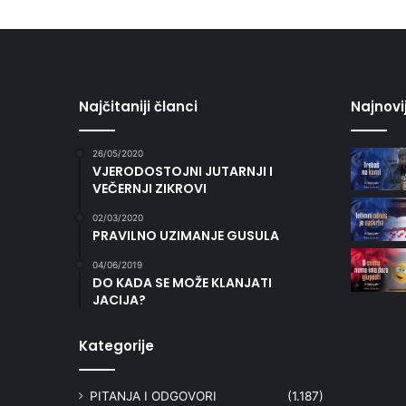
Najčitaniji članci
Najnovi
26/05/2020
VJERODOSTOJNI JUTARNJI I
VEČERNJI ZIKROVI
02/03/2020
PRAVILNO UZIMANJE GUSULA
04/06/2019
DO KADA SE MOŽE KLANJATI
JACIJA?
Kategorije
PITANJA I ODGOVORI
(1.187)