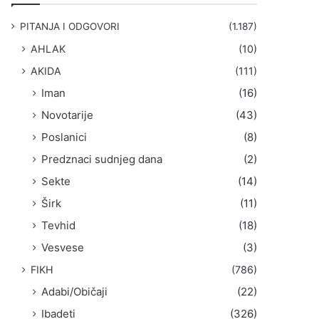
g
a
PITANJA I ODGOVORI
(1.187)
:
AHLAK
(10)
AKIDA
(111)
Iman
(16)
Novotarije
(43)
Poslanici
(8)
Predznaci sudnjeg dana
(2)
Sekte
(14)
Širk
(11)
Tevhid
(18)
Vesvese
(3)
FIKH
(786)
Adabi/Običaji
(22)
Ibadeti
(326)