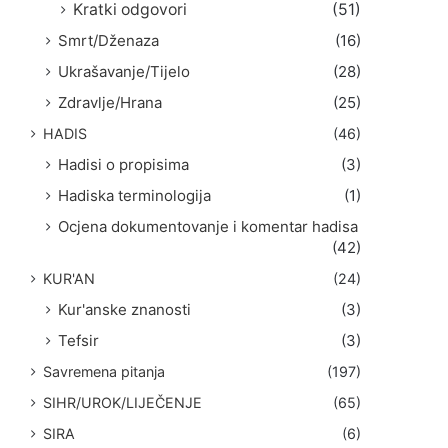
Kratki odgovori
(51)
Smrt/Dženaza
(16)
Ukrašavanje/Tijelo
(28)
Zdravlje/Hrana
(25)
HADIS
(46)
Hadisi o propisima
(3)
Hadiska terminologija
(1)
Ocjena dokumentovanje i komentar hadisa
(42)
KUR'AN
(24)
Kur'anske znanosti
(3)
Tefsir
(3)
Savremena pitanja
(197)
SIHR/UROK/LIJEČENJE
(65)
SIRA
(6)