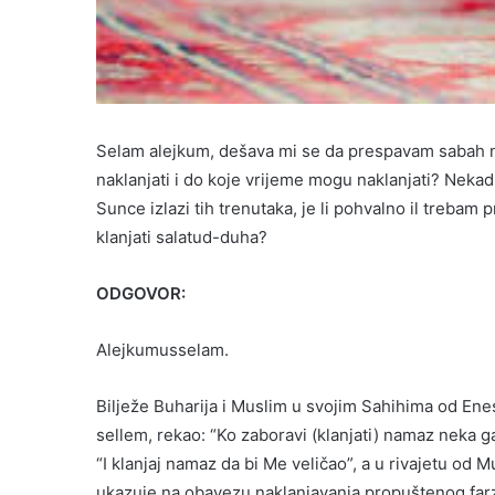
Selam alejkum, dešava mi se da prespavam sabah na
naklanjati i do koje vrijeme mogu naklanjati? Neka
Sunce izlazi tih trenutaka, je li pohvalno il treba
klanjati salatud-duha?
ODGOVOR:
Alejkumusselam.
Bilježe Buharija i Muslim u svojim Sahihima od Enesa
sellem, rekao: “Ko zaboravi (klanjati) namaz neka g
“I klanjaj namaz da bi Me veličao”, a u rivajetu od 
ukazuje na obavezu naklanjavanja propuštenog farz 