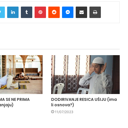
Twitter
LinkedIn
Tumblr
Pinterest
Reddit
Messenger
Share via Email
Print
A SE NE PRIMA
DODIRIVANJE RESICA UŠIJU (ima
anjaju)
li osnova?)
11/07/2023