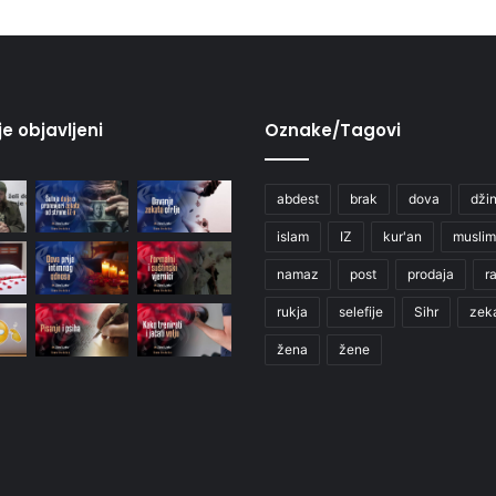
je objavljeni
Oznake/Tagovi
abdest
brak
dova
džin
islam
IZ
kur'an
muslim
namaz
post
prodaja
r
rukja
selefije
Sihr
zek
žena
žene