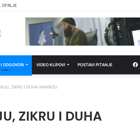
JE OPSKRBA
 I ODGOVORI
VIDEO KLIPOVI
POSTAVI PITANJE
NJU, ZIKRU I DUHA NAMAZU
, ZIKRU I DUHA