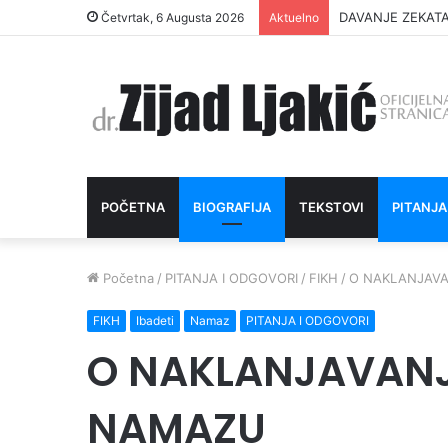
INTIMNI ODNOS 
Četvrtak, 6 Augusta 2026
Aktuelno
POČETNA
BIOGRAFIJA
TEKSTOVI
PITANJA
Početna
/
PITANJA I ODGOVORI
/
FIKH
/
O NAKLANJAVA
FIKH
Ibadeti
Namaz
PITANJA I ODGOVORI
O NAKLANJAVANJU
NAMAZU