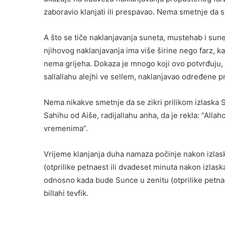
zaboravio klanjati ili prespavao. Nema smetnje da 
A što se tiče naklanjavanja suneta, mustehab i sune
njihovog naklanjavanja ima više širine nego farz, ka
nema grijeha. Dokaza je mnogo koji ovo potvrđuju, 
sallallahu alejhi ve sellem, naklanjavao određene 
Nema nikakve smetnje da se zikri prilikom izlaska 
Sahihu od Aiše, radijallahu anha, da je rekla: “Allaho
vremenima”.
Vrijeme klanjanja duha namaza počinje nakon izlas
(otprilike petnaest ili dvadeset minuta nakon izla
odnosno kada bude Sunce u zenitu (otprilike petnae
billahi tevfik.