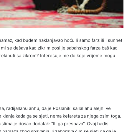
maz, kad budem naklanjavao hoću li samo farz ili i sunnet
d mi se dešava kad zikrim poslije sabahskog farza baš kad
m prekinuti sa zikrom? Interesuje me do koje vrijeme mogu
, radijallahu anhu, da je Poslanik, sallallahu alejhi ve
a klanja kada ga se sjeti, nema kefareta za njega osim toga.
Muslima je došao dodatak: “Ili ga prespava”. Ovaj hadis
namaza zbog spavanja ili zaborava čim se sjeti da ga je