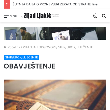
ŠUTNJA DAIJA O PRONEVJERI ZEKATA OD STRANE IZ-a
Switc
Pr
Meni
skin
Početna
/
PITANJA I ODGOVORI
/
SIHR/UROK/LIJEČENJE
SIHR/UROK/LIJEČENJE
OBAVJEŠTENJE