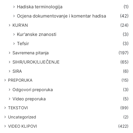
Hadiska terminologija
(1)
Ocjena dokumentovanje i komentar hadisa
(42)
KUR'AN
(24)
Kur'anske znanosti
(3)
Tefsir
(3)
Savremena pitanja
(197)
SIHR/UROK/LIJEČENJE
(65)
SIRA
(6)
PREPORUKA
(15)
Odgovori preporuka
(3)
Video preporuka
(5)
TEKSTOVI
(99)
Uncategorized
(2)
VIDEO KLIPOVI
(422)