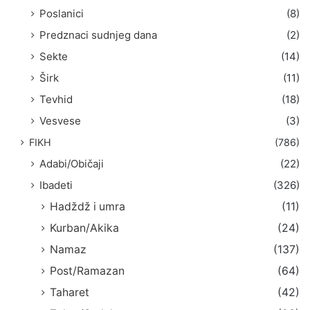
Poslanici
(8)
Predznaci sudnjeg dana
(2)
Sekte
(14)
Širk
(11)
Tevhid
(18)
Vesvese
(3)
FIKH
(786)
Adabi/Običaji
(22)
Ibadeti
(326)
Hadždž i umra
(11)
Kurban/Akika
(24)
Namaz
(137)
Post/Ramazan
(64)
Taharet
(42)