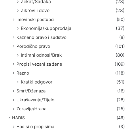
Zekat/Sadaka
(23)
Zikrovi i dove
(28)
Imovinski postupci
(50)
Ekonomija/Kupoprodaja
(37)
Kazneno pravo i sudstvo
(8)
Porodično pravo
(101)
Intimni odnosi/Brak
(80)
Propisi vezani za žene
(109)
Razno
(118)
Kratki odgovori
(51)
Smrt/Dženaza
(16)
Ukrašavanje/Tijelo
(28)
Zdravlje/Hrana
(25)
HADIS
(46)
Hadisi o propisima
(3)