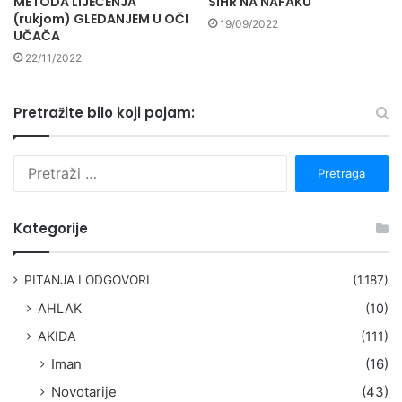
METODA LIJEČENJA
SIHR NA NAFAKU
(rukjom) GLEDANJEM U OČI
19/09/2022
UČAČA
22/11/2022
Pretražite bilo koji pojam:
P
r
e
t
Kategorije
r
a
g
PITANJA I ODGOVORI
(1.187)
a
AHLAK
(10)
:
AKIDA
(111)
Iman
(16)
Novotarije
(43)