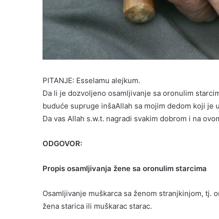
PITANJE: Esselamu alejkum.
Da li je dozvoljeno osamljivanje sa oronulim starci
buduće supruge inšaAllah sa mojim dedom koji je 
Da vas Allah s.w.t. nagradi svakim dobrom i na ovo
ODGOVOR:
Propis osamljivanja žene sa oronulim starcima
Osamljivanje muškarca sa ženom stranjkinjom, tj. o
žena starica ili muškarac starac.