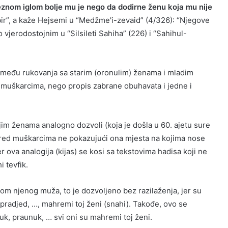
znom iglom bolje mu je nego da dodirne ženu koja mu nije
ir”, a kaže Hejsemi u “Medžme'i-zevaid” (4/326): “Njegove
o vjerodostojnim u “Silsileti Sahiha” (226) i “Sahihul-
između rukovanja sa starim (oronulim) ženama i mladim
 muškarcima, nego propis zabrane obuhavata i jedne i
ijim ženama analogno dozvoli (koja je došla u 60. ajetu sure
pred muškarcima ne pokazujući ona mjesta na kojima nose
er ova analogija (kijas) se kosi sa tekstovima hadisa koji ne
i tevfik.
dom njenog muža, to je dozvoljeno bez razilaženja, jer su
, pradjed, …, mahremi toj ženi (snahi). Takođe, ovo se
nuk, praunuk, … svi oni su mahremi toj ženi.