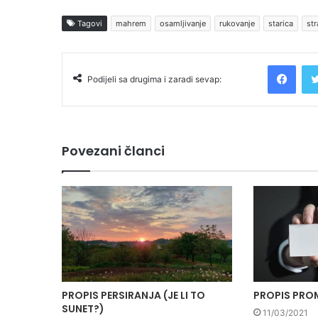
Tagovi
mahrem
osamljivanje
rukovanje
starica
str
Facebook
Podijeli sa drugima i zaradi sevap:
Povezani članci
PROPIS PERSIRANJA (JE LI TO
PROPIS PRO
SUNET?)
11/03/2021