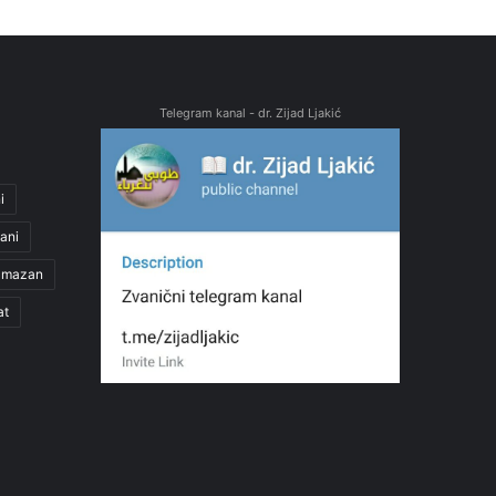
Telegram kanal - dr. Zijad Ljakić
i
ani
amazan
at