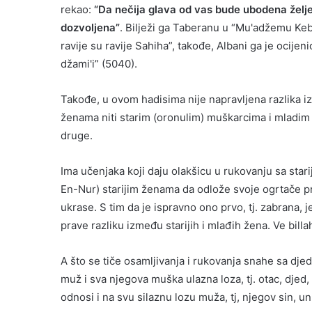
rekao:
“Da nečija glava od vas bude ubodena želje
dozvoljena”
. Bilježi ga Taberanu u “Mu'adžemu Keb
ravije su ravije Sahiha”, takođe, Albani ga je ocijeni
džami'i” (5040).
Takođe, u ovom hadisima nije napravljena razlika 
ženama niti starim (oronulim) muškarcima i mladim
druge.
Ima učenjaka koji daju olakšicu u rukovanju sa star
En-Nur) starijim ženama da odlože svoje ogrtače 
ukrase. S tim da je ispravno ono prvo, tj. zabrana, j
prave razliku između starijih i mlađih žena. Ve billah
A što se tiče osamljivanja i rukovanja snahe sa dje
muž i sva njegova muška ulazna loza, tj. otac, djed
odnosi i na svu silaznu lozu muža, tj, njegov sin, u