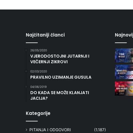
Najčitaniji članci
Najnovi
26/05/2020
VJERODOSTOJNI JUTARNJI I
VEČERNJI ZIKROVI
02/03/2020
PRAVILNO UZIMANJE GUSULA
04/06/2019
DO KADA SE MOŽE KLANJATI
JACIJA?
Kategorije
PITANJA I ODGOVORI
(1.187)