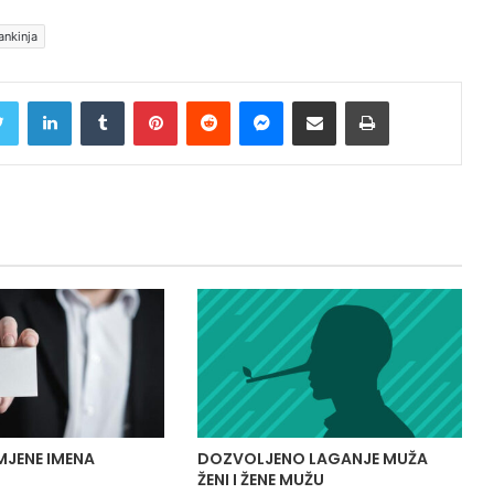
ankinja
Twitter
LinkedIn
Tumblr
Pinterest
Reddit
Messenger
Share via Email
Print
MJENE IMENA
DOZVOLJENO LAGANJE MUŽA
ŽENI I ŽENE MUŽU