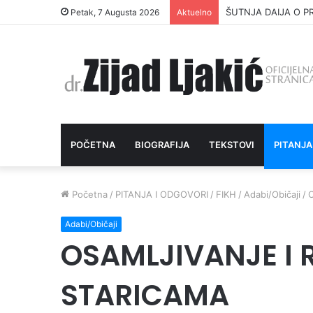
ŠUTNJA DAIJA O P
Petak, 7 Augusta 2026
Aktuelno
POČETNA
BIOGRAFIJA
TEKSTOVI
PITANJA
Početna
/
PITANJA I ODGOVORI
/
FIKH
/
Adabi/Običaji
/
Adabi/Običaji
OSAMLJIVANJE I
STARICAMA