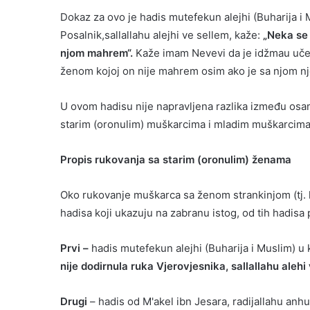
Dokaz za ovo je hadis mutefekun alejhi (Buharija i
Posalnik,sallallahu alejhi ve sellem, kaže:
„Neka se 
njom mahrem“.
Kaže imam Nevevi da je idžmau uče
ženom kojoj on nije mahrem osim ako je sa njom 
U ovom hadisu nije napravljena razlika između osam
starim (oronulim) muškarcima i mladim muškarcima,
Propis rukovanja sa starim (oronulim) ženama
Oko rukovanje muškarca sa ženom strankinjom (tj.
hadisa koji ukazuju na zabranu istog, od tih hadisa
Prvi –
hadis mutefekun alejhi (Buharija i Muslim) u 
nije dodirnula ruka Vjerovjesnika, sallallahu aleh
Drugi
– hadis od M'akel ibn Jesara, radijallahu anhu,