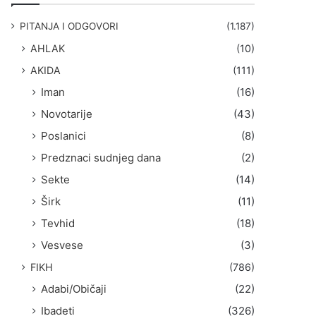
g
a
PITANJA I ODGOVORI
(1.187)
:
AHLAK
(10)
AKIDA
(111)
Iman
(16)
Novotarije
(43)
Poslanici
(8)
Predznaci sudnjeg dana
(2)
Sekte
(14)
Širk
(11)
Tevhid
(18)
Vesvese
(3)
FIKH
(786)
Adabi/Običaji
(22)
Ibadeti
(326)