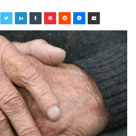
Twitter
LinkedIn
Tumblr
Pinterest
Reddit
Messenger
Share via Email