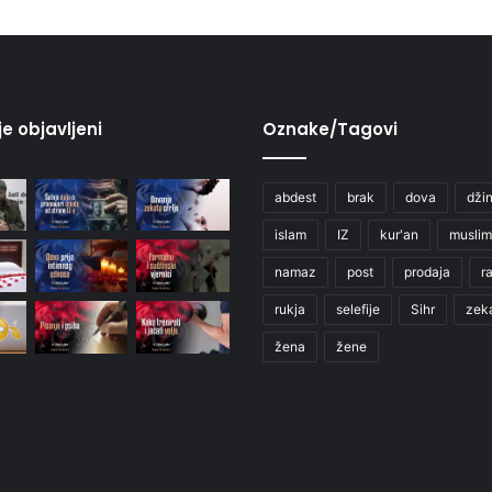
je objavljeni
Oznake/Tagovi
abdest
brak
dova
džin
islam
IZ
kur'an
muslim
namaz
post
prodaja
r
rukja
selefije
Sihr
zek
žena
žene