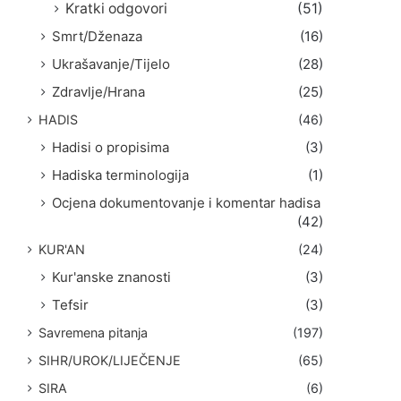
Kratki odgovori
(51)
Smrt/Dženaza
(16)
Ukrašavanje/Tijelo
(28)
Zdravlje/Hrana
(25)
HADIS
(46)
Hadisi o propisima
(3)
Hadiska terminologija
(1)
Ocjena dokumentovanje i komentar hadisa
(42)
KUR'AN
(24)
Kur'anske znanosti
(3)
Tefsir
(3)
Savremena pitanja
(197)
SIHR/UROK/LIJEČENJE
(65)
SIRA
(6)