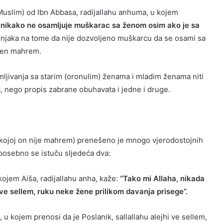
 Muslim) od Ibn Abbasa, radijallahu anhuma, u kojem
nikako ne osamljuje muškarac sa ženom osim ako je sa
njaka na tome da nije dozvoljeno muškarcu da se osami sa
njen mahrem.
ljivanja sa starim (oronulim) ženama i mladim ženama niti
 nego propis zabrane obuhavata i jedne i druge.
 kojoj on nije mahrem) prenešeno je mnogo vjerodostojnih
 posebno se istuču sljedeća dva:
kojem Aiša, radijallahu anha, kaže:
“Tako mi Allaha, nikada
i ve sellem, ruku neke žene prilikom davanja prisege”.
 u kojem prenosi da je Poslanik, sallallahu alejhi ve sellem,