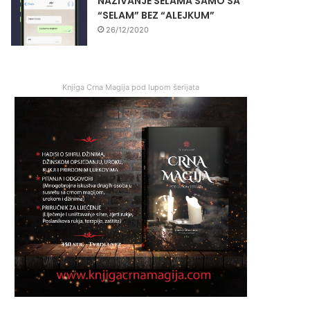
NAZIVANJE SELAMA SAMO SA
“SELAM” BEZ “ALEJKUM”
26/12/2020
Knjiga Crna Magija pod lupom šerijata