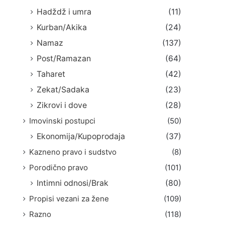
Hadždž i umra
(11)
Kurban/Akika
(24)
Namaz
(137)
Post/Ramazan
(64)
Taharet
(42)
Zekat/Sadaka
(23)
Zikrovi i dove
(28)
Imovinski postupci
(50)
Ekonomija/Kupoprodaja
(37)
Kazneno pravo i sudstvo
(8)
Porodično pravo
(101)
Intimni odnosi/Brak
(80)
Propisi vezani za žene
(109)
Razno
(118)