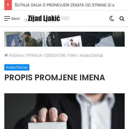
ŠUTNJA DAIJA O PRONEVJERI ZEKATA OD STRANE IZ-a
Switc
Pr
Meni
skin
Početna
/
PITANJA I ODGOVORI
/
FIKH
/
Adabi/Običaji
Adabi/Običaji
PROPIS PROMJENE IMENA