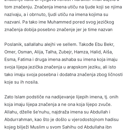
tom značenju. Značenja imena utiču na ljude koji se njima
nazivaju, a i obrnuto, ljudi utiču na imena kojima su
nazvani. Pa tako ime Muhammed pored svog jezičkog
značenja dobija posebno značenje jer je time nazvan
Poslanik, sallallahu alejhi ve sellem. Takođe Ebu Bekr,
Omer, Osman, Alija, Talha, Zubejr, Hamza, Halid, Aiša,
Esma, Fatima i druga imena ashaba su imena koja imaju
svoja lijepa jezička značenja u arapskom jeziku, ali isto
tako imaju svoja posebna i dodatna značenja zbog ličnosti
koje su ih nosila.
Zato Islam podstiče na nadijevanje lijepih imena, tj. onih
koja imaju lijepa značenja a ne ona koja lijepo zvuče.
Allahu, dželle še'nuhu, najdraža imena su Abdullah i
Abdurrahman, kao što je došlo u vjerodostojnom hadisu
kojeg bilježi Muslim u svom Sahihu od Abdullaha ibn