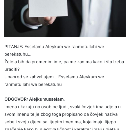
PITANJE: Esselamu Aleykum we rahmetullahi we
berekatuhu…
Želela bih da promenim ime, pa me zanima kako i šta treba
uraditi?
Unapred se zahvaljujem… Esselamu Aleykum we
rahmetullahi we berekatuhu
ODGOVOR: Alejkumusselam.
Imena ukazuju na osobine ljudi, svaki čovjek ima udjela u
svom imenu te je zbog toga propisano da čovjek naziva
sebe i svoju djecu sa lijepim imenima, koja imaju lijepo
značenje kako bi njegova ličnost i karakter imali udjela u