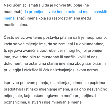
Neki učenjaci smatraju da je konvertitu bolje (ne
mustehab)
da promijeni svoje ime u neko od muslimanskih
imena
, znači imena koja su rasprostranjena među
muslimanima.
Često se uz ovu temu postavlja pitanje da li je neophodno,
kada se već mijenja ime, da se zamijeni i u dokumentima,
tj. njegova zvanična upotreba. Jer mnogi koji bi promijenili
ime, svejedno bilo to mustehab ili vadžib, volili bi da u
dokumentima ostanu na starim imenima zbog raznoraznih
privilegija i olakšica ili čak neizdvajanja u svom narodu.
Ispravno po ovom pitanju, da mijenjanje imena u papirima
predstavlja istinsko mijenjanje imena, a da ono nezvanično
mijenjanje, koje ostane uglavnom među prijateljima i
poznanicima, u stvari i nije mijenjanje imena.