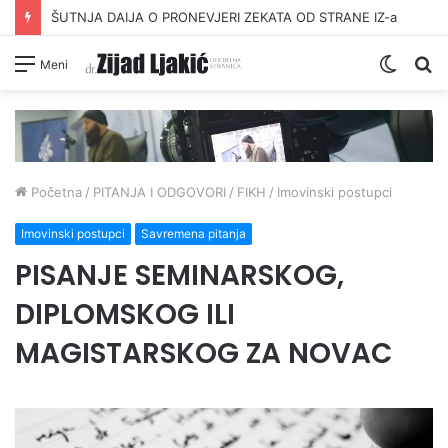
ŠUTNJA DAIJA O PRONEVJERI ZEKATA OD STRANE IZ-a
Switc
Pr
Meni
skin
Početna
/
PITANJA I ODGOVORI
/
FIKH
/
Imovinski postupci
Imovinski postupci
Savremena pitanja
PISANJE SEMINARSKOG,
DIPLOMSKOG ILI
MAGISTARSKOG ZA NOVAC