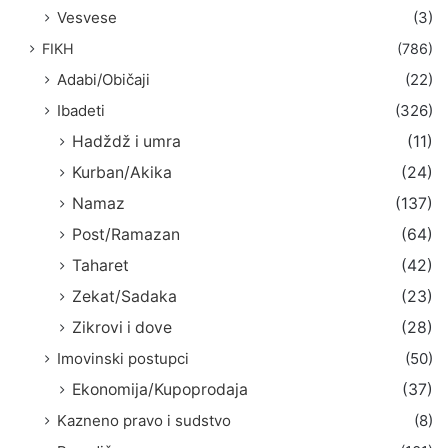
Vesvese
(3)
FIKH
(786)
Adabi/Običaji
(22)
Ibadeti
(326)
Hadždž i umra
(11)
Kurban/Akika
(24)
Namaz
(137)
Post/Ramazan
(64)
Taharet
(42)
Zekat/Sadaka
(23)
Zikrovi i dove
(28)
Imovinski postupci
(50)
Ekonomija/Kupoprodaja
(37)
Kazneno pravo i sudstvo
(8)