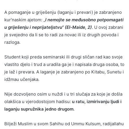
A pomaganje u griješenju (laganju i prevari) je zabranjeno
kur'naskim ajetom: „
I nemojte se međusobno potpomagati
u griješenju i neprijateljstvu“ (El-Maide, 2)
. U ovoj zabrani
je svejedno da li se to radi za novac ili iz drugih povoda i
razloga.
Student koji preda seminarski ili drugi sličan rad kao svoje
vlastito djelo i trud a uradila ga je i napisala druga osoba, to
je laž i prevara. A laganje je zabranjeno po Kitabu, Sunetu i
idžmau učenjaka.
Nije dozvoljeno osim u nuždi i u tri slučaja za koje je došla
olakšica u vjerodostojom hadisu:
u ratu, izmirivanju ljudi i
laganju supružnika jedno drugom
.
Bilježi Muslim u svom Sahihu od Ummu Kulsum, radijallahu