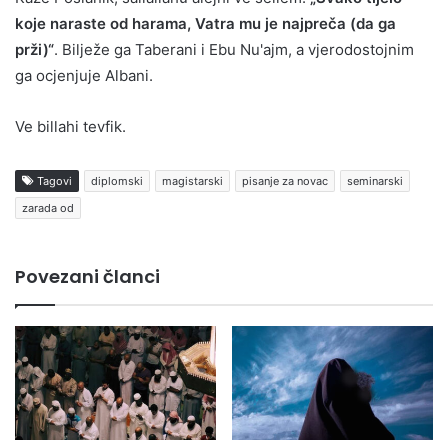
koje naraste od harama, Vatra mu je najpreča (da ga
prži)“
. Bilježe ga Taberani i Ebu Nu'ajm, a vjerodostojnim
ga ocjenjuje Albani.
Ve billahi tevfik.
Tagovi
diplomski
magistarski
pisanje za novac
seminarski
zarada od
Povezani članci