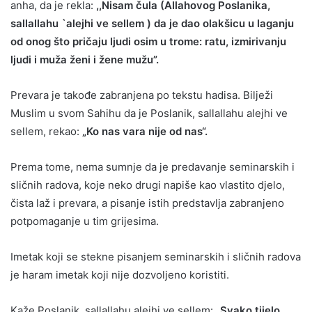
anha, da je rekla:
,,Nisam čula (Allahovog Poslanika,
sallallahu `alejhi ve sellem ) da je dao olakšicu u laganju
od onog što pričaju ljudi osim u trome: ratu, izmirivanju
ljudi i muža ženi i žene mužu”.
Prevara je takođe zabranjena po tekstu hadisa. Bilježi
Muslim u svom Sahihu da je Poslanik, sallallahu alejhi ve
sellem, rekao:
„Ko nas vara nije od nas“.
Prema tome, nema sumnje da je predavanje seminarskih i
sličnih radova, koje neko drugi napiše kao vlastito djelo,
čista laž i prevara, a pisanje istih predstavlja zabranjeno
potpomaganje u tim grijesima.
Imetak koji se stekne pisanjem seminarskih i sličnih radova
je haram imetak koji nije dozvoljeno koristiti.
Kaže Poslanik, sallallahu alejhi ve sellem:
„Svako tijelo