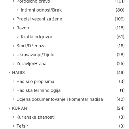
Porodično pravo
(101)
Intimni odnosi/Brak
(80)
Propisi vezani za žene
(109)
Razno
(118)
Kratki odgovori
(51)
Smrt/Dženaza
(16)
Ukrašavanje/Tijelo
(28)
Zdravlje/Hrana
(25)
HADIS
(46)
Hadisi o propisima
(3)
Hadiska terminologija
(1)
Ocjena dokumentovanje i komentar hadisa
(42)
KUR'AN
(24)
Kur'anske znanosti
(3)
Tefsir
(3)