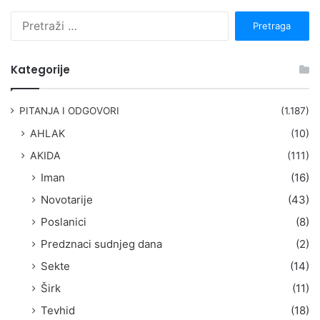
P
r
e
t
Kategorije
r
a
g
PITANJA I ODGOVORI
(1.187)
a
AHLAK
(10)
:
AKIDA
(111)
Iman
(16)
Novotarije
(43)
Poslanici
(8)
Predznaci sudnjeg dana
(2)
Sekte
(14)
Širk
(11)
Tevhid
(18)