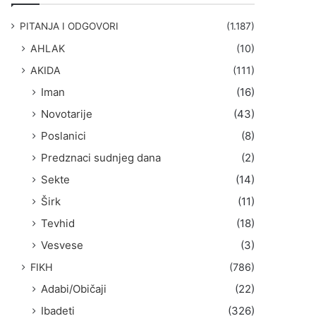
g
a
PITANJA I ODGOVORI
(1.187)
:
AHLAK
(10)
AKIDA
(111)
Iman
(16)
Novotarije
(43)
Poslanici
(8)
Predznaci sudnjeg dana
(2)
Sekte
(14)
Širk
(11)
Tevhid
(18)
Vesvese
(3)
FIKH
(786)
Adabi/Običaji
(22)
Ibadeti
(326)