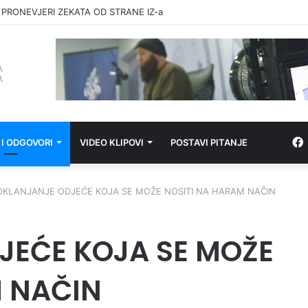
 PRONEVJERI ZEKATA OD STRANE IZ-a
 I ODGOVORI
VIDEO KLIPOVI
POSTAVI PITANJE
OKLANJANJE ODJEĆE KOJA SE MOŽE NOSITI NA HARAM NAČIN
JEĆE KOJA SE MOŽE
M NAČIN