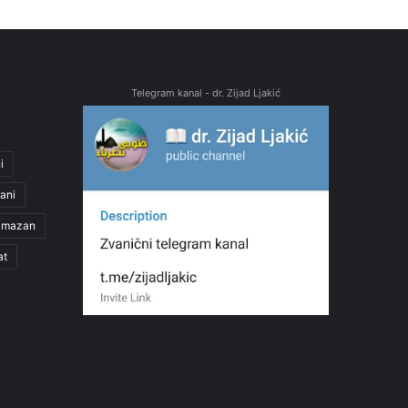
Telegram kanal - dr. Zijad Ljakić
i
ani
amazan
at