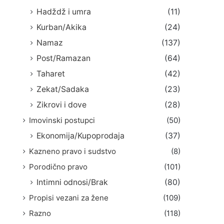
Hadždž i umra
(11)
Kurban/Akika
(24)
Namaz
(137)
Post/Ramazan
(64)
Taharet
(42)
Zekat/Sadaka
(23)
Zikrovi i dove
(28)
Imovinski postupci
(50)
Ekonomija/Kupoprodaja
(37)
Kazneno pravo i sudstvo
(8)
Porodično pravo
(101)
Intimni odnosi/Brak
(80)
Propisi vezani za žene
(109)
Razno
(118)