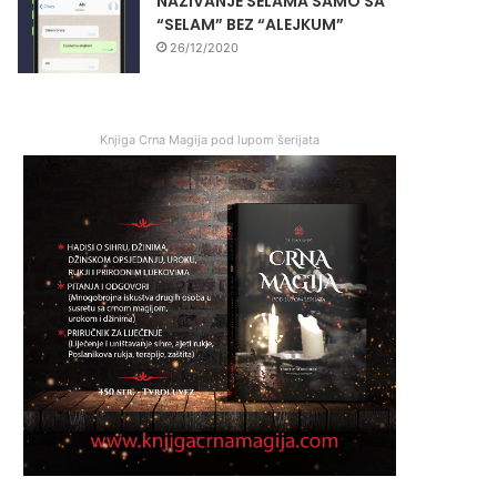
NAZIVANJE SELAMA SAMO SA
“SELAM” BEZ “ALEJKUM”
26/12/2020
Knjiga Crna Magija pod lupom šerijata