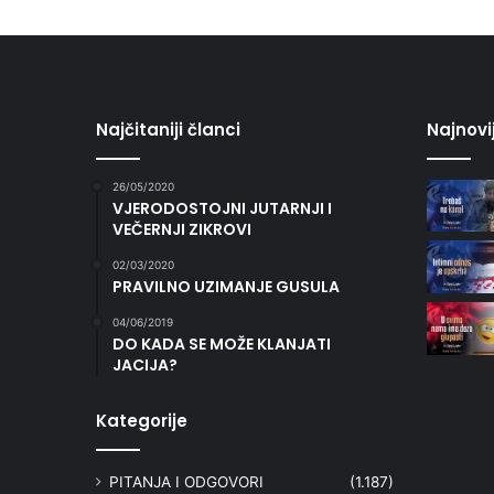
Najčitaniji članci
Najnovi
26/05/2020
VJERODOSTOJNI JUTARNJI I
VEČERNJI ZIKROVI
02/03/2020
PRAVILNO UZIMANJE GUSULA
04/06/2019
DO KADA SE MOŽE KLANJATI
JACIJA?
Kategorije
PITANJA I ODGOVORI
(1.187)