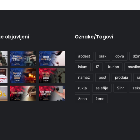
je objavljeni
Oznake/Tagovi
abdest
brak
dova
džin
islam
IZ
kur'an
muslim
namaz
post
prodaja
r
rukja
selefije
Sihr
zek
žena
žene