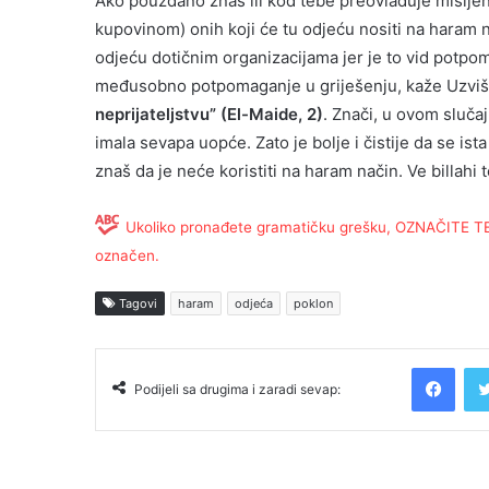
Ako pouzdano znaš ili kod tebe preovlađuje mišlje
kupovinom) onih koji će tu odjeću nositi na haram na
odjeću dotičnim organizacijama jer je to vid potpom
međusobno potpomaganje u griješenju, kaže Uzviš
neprijateljstvu” (El-Maide, 2)
. Znači, u ovom sluča
imala sevapa uopće. Zato je bolje i čistije da se i
znaš da je neće koristiti na haram način. Ve billahi t
Ukoliko pronađete gramatičku grešku, OZNAČITE TEKS
označen.
Tagovi
haram
odjeća
poklon
Facebook
Podijeli sa drugima i zaradi sevap: