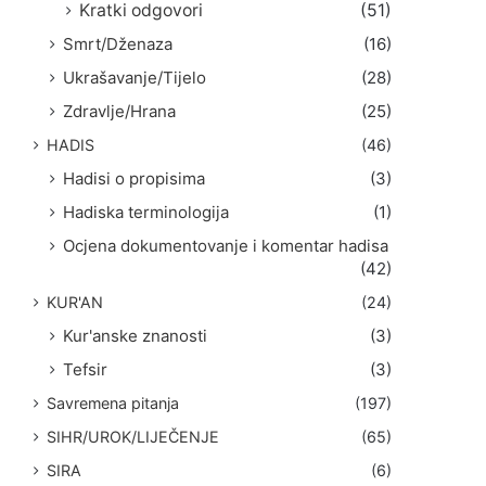
Kratki odgovori
(51)
Smrt/Dženaza
(16)
Ukrašavanje/Tijelo
(28)
Zdravlje/Hrana
(25)
HADIS
(46)
Hadisi o propisima
(3)
Hadiska terminologija
(1)
Ocjena dokumentovanje i komentar hadisa
(42)
KUR'AN
(24)
Kur'anske znanosti
(3)
Tefsir
(3)
Savremena pitanja
(197)
SIHR/UROK/LIJEČENJE
(65)
SIRA
(6)