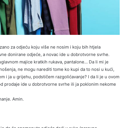
no za odjeću koju više ne nosim i koju bih htjela
ovne donirane odjeće, a novac ide u dobrotvorne svrhe.
u uglavnom majice kratkih rukava, pantalone… Da li mi je
 nošenja, ne mogu narediti tome ko kupi da to nosi u kući,
m i ja u grijehu, podstičem razgolićavanje? I da li je u ovom
od prodaje ide u dobrotvorne svrhe ili ja poklonim nekome
nanje. Amin.