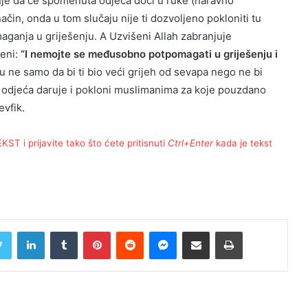
nje da će spomenuta odjeća doći u ruke (naravno
čin, onda u tom slučaju nije ti dozvoljeno pokloniti tu
aganja u griješenju. A Uzvišeni Allah zabranjuje
eni:
“I nemojte se međusobno potpomagati u griješenju i
ju ne samo da bi ti bio veći grijeh od sevapa nego ne bi
sta odjeća daruje i pokloni muslimanima za koje pouzdano
evfik.
T i prijavite tako što ćete pritisnuti
Ctrl+Enter
kada je tekst
Twitter
LinkedIn
Tumblr
Pinterest
Reddit
Messenger
Share via Email
Print