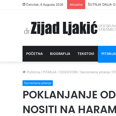
ŠUTNJA DAIJA O
Četvrtak, 6 Augusta 2026
Aktuelno
POČETNA
BIOGRAFIJA
TEKSTOVI
PITANJA
Početna
/
PITANJA I ODGOVORI
/
Savremena pitanja
/
P
Savremena pitanja
POKLANJANJE OD
NOSITI NA HARA