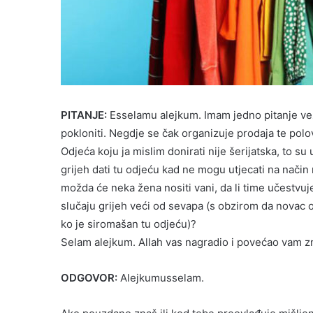
PITANJE:
Esselamu alejkum. Imam jedno pitanje veza
pokloniti. Negdje se čak organizuje prodaja te pol
Odjeća koju ja mislim donirati nije šerijatska, to s
grijeh dati tu odjeću kad ne mogu utjecati na način
možda će neka žena nositi vani, da li time učestvuje
slučaju grijeh veći od sevapa (s obzirom da novac 
ko je siromašan tu odjeću)?
Selam alejkum. Allah vas nagradio i povećao vam z
ODGOVOR:
Alejkumusselam.