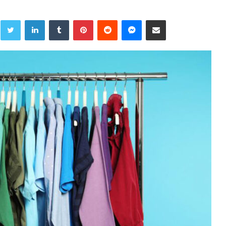
Twitter
LinkedIn
Tumblr
Pinterest
Reddit
Messenger
Share via Email