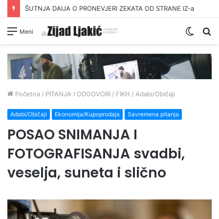
ŠUTNJA DAIJA O PRONEVJERI ZEKATA OD STRANE IZ-a
Switc
Pr
Meni
skin
Početna
/
PITANJA I ODGOVORI
/
FIKH
/
Adabi/Običaji
Adabi/Običaji
Ekonomija/Kupoprodaja
Savremena pitanja
POSAO SNIMANJA I
FOTOGRAFISANJA svadbi,
veselja, suneta i slično