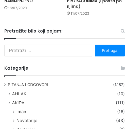
NAMIJENJENO
PRORAČUNIMA (i posta po
njima)
16/07/2023
11/07/2023
Pretražite bilo koji pojam:
P
r
e
t
Kategorije
r
a
g
PITANJA I ODGOVORI
(1.187)
a
AHLAK
(10)
:
AKIDA
(111)
Iman
(16)
Novotarije
(43)