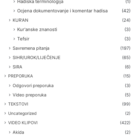
Hadiska terminologija
(1)
Ocjena dokumentovanje i komentar hadisa
(42)
KUR'AN
(24)
Kur'anske znanosti
(3)
Tefsir
(3)
Savremena pitanja
(197)
SIHR/UROK/LIJEČENJE
(65)
SIRA
(6)
PREPORUKA
(15)
Odgovori preporuka
(3)
Video preporuka
(5)
TEKSTOVI
(99)
Uncategorized
(2)
VIDEO KLIPOVI
(422)
Akida
(2)