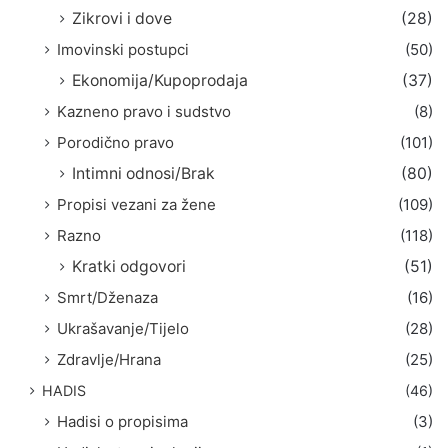
Zikrovi i dove
(28)
Imovinski postupci
(50)
Ekonomija/Kupoprodaja
(37)
Kazneno pravo i sudstvo
(8)
Porodično pravo
(101)
Intimni odnosi/Brak
(80)
Propisi vezani za žene
(109)
Razno
(118)
Kratki odgovori
(51)
Smrt/Dženaza
(16)
Ukrašavanje/Tijelo
(28)
Zdravlje/Hrana
(25)
HADIS
(46)
Hadisi o propisima
(3)