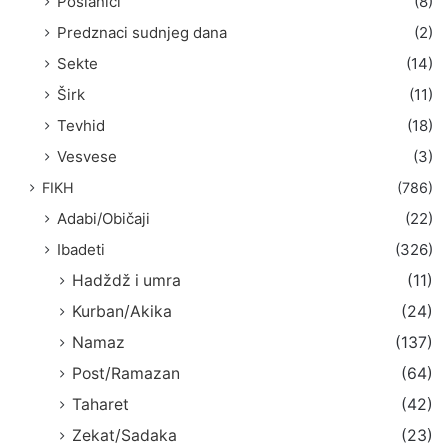
Poslanici
(8)
Predznaci sudnjeg dana
(2)
Sekte
(14)
Širk
(11)
Tevhid
(18)
Vesvese
(3)
FIKH
(786)
Adabi/Običaji
(22)
Ibadeti
(326)
Hadždž i umra
(11)
Kurban/Akika
(24)
Namaz
(137)
Post/Ramazan
(64)
Taharet
(42)
Zekat/Sadaka
(23)