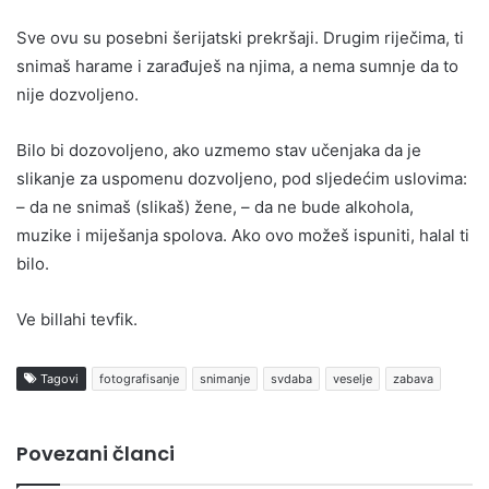
Sve ovu su posebni šerijatski prekršaji. Drugim riječima, ti
snimaš harame i zarađuješ na njima, a nema sumnje da to
nije dozvoljeno.
Bilo bi dozovoljeno, ako uzmemo stav učenjaka da je
slikanje za uspomenu dozvoljeno, pod sljedećim uslovima:
– da ne snimaš (slikaš) žene, – da ne bude alkohola,
muzike i miješanja spolova. Ako ovo možeš ispuniti, halal ti
bilo.
Ve billahi tevfik.
Tagovi
fotografisanje
snimanje
svdaba
veselje
zabava
Povezani članci