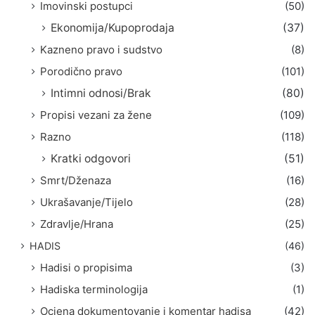
Imovinski postupci
(50)
Ekonomija/Kupoprodaja
(37)
Kazneno pravo i sudstvo
(8)
Porodično pravo
(101)
Intimni odnosi/Brak
(80)
Propisi vezani za žene
(109)
Razno
(118)
Kratki odgovori
(51)
Smrt/Dženaza
(16)
Ukrašavanje/Tijelo
(28)
Zdravlje/Hrana
(25)
HADIS
(46)
Hadisi o propisima
(3)
Hadiska terminologija
(1)
Ocjena dokumentovanje i komentar hadisa
(42)