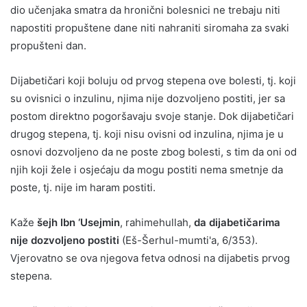
dio učenjaka smatra da hronični bolesnici ne trebaju niti
napostiti propuštene dane niti nahraniti siromaha za svaki
propušteni dan.
Dijabetičari koji boluju od prvog stepena ove bolesti, tj. koji
su ovisnici o inzulinu, njima nije dozvoljeno postiti, jer sa
postom direktno pogoršavaju svoje stanje. Dok dijabetičari
drugog stepena, tj. koji nisu ovisni od inzulina, njima je u
osnovi dozvoljeno da ne poste zbog bolesti, s tim da oni od
njih koji žele i osjećaju da mogu postiti nema smetnje da
poste, tj. nije im haram postiti.
Kaže
šejh Ibn ‘Usejmin
, rahimehullah,
da dijabetičarima
nije dozvoljeno postiti
(Eš-Šerhul-mumti'a, 6/353).
Vjerovatno se ova njegova fetva odnosi na dijabetis prvog
stepena.