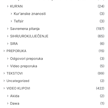
KUR'AN
(24)
Kur'anske znanosti
(3)
Tefsir
(3)
Savremena pitanja
(197)
SIHR/UROK/LIJEČENJE
(65)
SIRA
(6)
PREPORUKA
(15)
Odgovori preporuka
(3)
Video preporuka
(5)
TEKSTOVI
(99)
Uncategorized
(2)
VIDEO KLIPOVI
(422)
Akida
(2)
Dawa
(1)