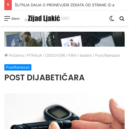
ŠUTNJA DAIJA O PRONEVJERI ZEKATA OD STRANE IZ-a
Switc
Pr
Meni
skin
Početna
/
PITANJA I ODGOVORI
/
FIKH
/
Ibadeti
/
Post/Ramazan
Post/Ramazan
POST DIJABETIČARA