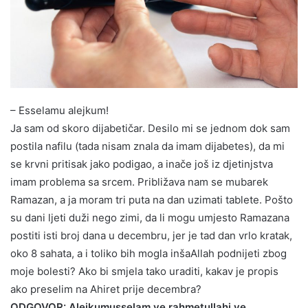
– Esselamu alejkum!
Ja sam od skoro dijabetičar. Desilo mi se jednom dok sam
postila nafilu (tada nisam znala da imam dijabetes), da mi
se krvni pritisak jako podigao, a inače još iz djetinjstva
imam problema sa srcem. Približava nam se mubarek
Ramazan, a ja moram tri puta na dan uzimati tablete. Pošto
su dani ljeti duži nego zimi, da li mogu umjesto Ramazana
postiti isti broj dana u decembru, jer je tad dan vrlo kratak,
oko 8 sahata, a i toliko bih mogla inšaAllah podnijeti zbog
moje bolesti? Ako bi smjela tako uraditi, kakav je propis
ako preselim na Ahiret prije decembra?
ODGOVOR: Alejkumusselam ve rahmetullahi ve