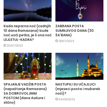
Kada neparna noć (zadnjih
ZABRANA POSTA
10 dana Ramazana) bude
SUMNJIVOG DANA (30.
noć uoči petka, je li ona noć
ŠA'BANA)
LEJLETUL-KADRA?
16/07/2023
20/07/2023
SPAJANJE VADŽIB POSTA
NASTUPILI SU UČAJLUCI
(napaštanje Ramazana)
(mjeseci posta i mubarek
SA DOBROVOLJNIM
noći)?
POSTOM (dana Aašure i
04/06/2023
slično)