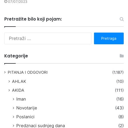
07/07/2023
Pretražite bilo koji pojam:
P
r
e
t
Kategorije
r
a
g
PITANJA I ODGOVORI
(1.187)
a
AHLAK
(10)
:
AKIDA
(111)
Iman
(16)
Novotarije
(43)
Poslanici
(8)
Predznaci sudnjeg dana
(2)