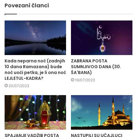
Povezani članci
Kada neparna noć (zadnjih
ZABRANA POSTA
10 dana Ramazana) bude
SUMNJIVOG DANA (30.
noć uoči petka, je li ona noć
ŠA'BANA)
LEJLETUL-KADRA?
16/07/2023
20/07/2023
SPAJANJE VADŽIB POSTA
NASTUPILI SU UČAJLUCI