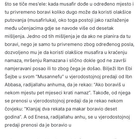
što se tiče mes'ele: kada musafir dođe u određeno mjesto i
tu privremeno boravi koliko dugo može da koristi olakšice
putovanja (musafirluka), oko toga postoji jako razilaženje
među učenjacima gdje se navode više od desetak
mišljenja. Jedno od tih mišljenja je da ako ne planira da tu
boravi, nego je samo tu privremeno zbog određenog posla,
dozvoljeno mu je da koristi olakšice musafira u kraćenju
namaza, mršenju Ramazana i slično dokle god ne završi
namjeravani posao ili to zbog čega je došao. Bilježi Ibn Ebi
Šejbe u svom “Musannefu” u vjerodostojnoj predaji od Ibn
Abbasa, radijallahu anhuma, da je rekao: “Ako boraviš u
nekom mjestu pet mjeseci krati namaz”. Takođe, od njega
se prenosi u vjerodostojnoj predaji da je rekao nekom
čovjeku: “Klanjaj dva rekata pa makar boravio deset
godina”. A od Enesa, radijallahu anhu, se u vjerodostojnoj
predaji prenosi da je boravio u