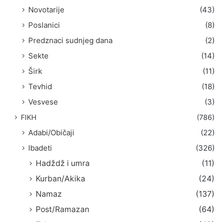
Novotarije
(43)
Poslanici
(8)
Predznaci sudnjeg dana
(2)
Sekte
(14)
Širk
(11)
Tevhid
(18)
Vesvese
(3)
FIKH
(786)
Adabi/Običaji
(22)
Ibadeti
(326)
Hadždž i umra
(11)
Kurban/Akika
(24)
Namaz
(137)
Post/Ramazan
(64)