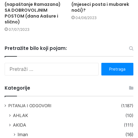
(napaštanje Ramazana)
(mjeseci posta i mubarek
SA DOBROVOLJNIM
noći)?
POSTOM (dana Aašure i
04/06/2023
slično)
07/07/2023
Pretražite bilo koji pojam:
P
r
e
t
Kategorije
r
a
g
PITANJA I ODGOVORI
(1.187)
a
AHLAK
(10)
:
AKIDA
(111)
Iman
(16)