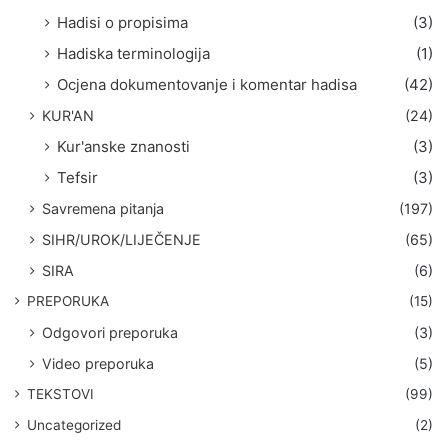
Hadisi o propisima
(3)
Hadiska terminologija
(1)
Ocjena dokumentovanje i komentar hadisa
(42)
KUR'AN
(24)
Kur'anske znanosti
(3)
Tefsir
(3)
Savremena pitanja
(197)
SIHR/UROK/LIJEČENJE
(65)
SIRA
(6)
PREPORUKA
(15)
Odgovori preporuka
(3)
Video preporuka
(5)
TEKSTOVI
(99)
Uncategorized
(2)