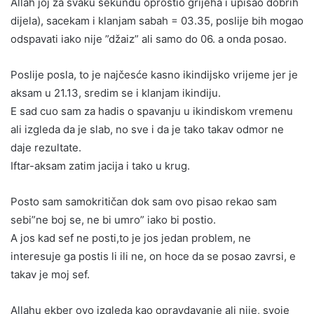
Allah joj za svaku sekundu oprostio grijeha i upisao dobrih
dijela), sacekam i klanjam sabah = 03.35, poslije bih mogao
odspavati iako nije ”džaiz” ali samo do 06. a onda posao.
Poslije posla, to je najčesće kasno ikindijsko vrijeme jer je
aksam u 21.13, sredim se i klanjam ikindiju.
E sad cuo sam za hadis o spavanju u ikindiskom vremenu
ali izgleda da je slab, no sve i da je tako takav odmor ne
daje rezultate.
Iftar-aksam zatim jacija i tako u krug.
Posto sam samokritičan dok sam ovo pisao rekao sam
sebi”ne boj se, ne bi umro” iako bi postio.
A jos kad sef ne posti,to je jos jedan problem, ne
interesuje ga postis li ili ne, on hoce da se posao zavrsi, e
takav je moj sef.
Allahu ekber ovo izgleda kao opravdavanje ali nije, svoje