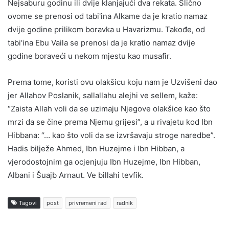
Nejsaburu godinu ili dvije klanjajući dva rekata. Slično
ovome se prenosi od tabi'ina Alkame da je kratio namaz
dvije godine prilikom boravka u Havarizmu. Takođe, od
tabi'ina Ebu Vaila se prenosi da je kratio namaz dvije
godine boraveći u nekom mjestu kao musafir.
Prema tome, koristi ovu olakšicu koju nam je Uzvišeni dao
jer Allahov Poslanik, sallallahu alejhi ve sellem, kaže:
“Zaista Allah voli da se uzimaju Njegove olakšice kao što
mrzi da se čine prema Njemu grijesi”, a u rivajetu kod Ibn
Hibbana: “… kao što voli da se izvršavaju stroge naredbe”.
Hadis bilježe Ahmed, Ibn Huzejme i Ibn Hibban, a
vjerodostojnim ga ocjenjuju Ibn Huzejme, Ibn Hibban,
Albani i Šuajb Arnaut. Ve billahi tevfik.
Tagovi
post
privremeni rad
radnik