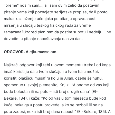
”breme” nosim sam…, ali sam ovim zelio da postavim
pitanje vama koji poznajete serijatske propise, da li postoji
makar razilaženje učenjaka po pitanju opravdanosti
mršenja u slučaju teškog fizičkog rada za vreme
ramazana?Uzgred planiram da postim subotu i nedelju, i ne
dovodim u pitanje napoštavanja dan za dan.
ODGOVOR: Alejkumusselam.
Najkraći odgovor koji tebi u ovom momentu treba i od koga
imaš koristi je da u tvom slučaju i u tvom halu možeš
koristiti olakšicu musafira koju je Allah, dželle še'nuhu,
spomenuo u svojoj plemenitoj Knjizi: “A onome od vas koji
bude bolestan ili na putu – isti broj drugih dana” (El-
Bekare, 184), i kaže: “Ko od vas u tom mjesecu bude kod
kuće, neka ga u postu provede, a ko se razboli ili se na
putu zadesi, neka isti broj dana naposti” (El-Bekare, 185). A