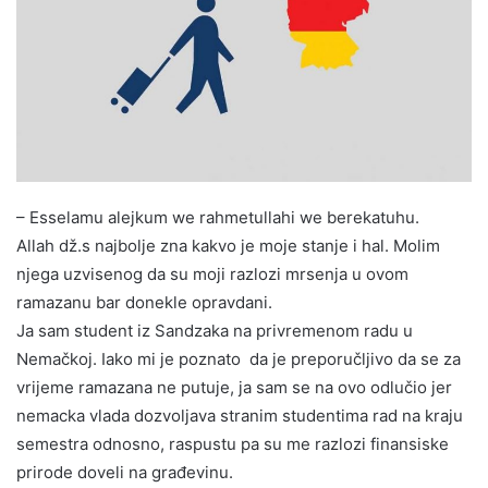
– Esselamu alejkum we rahmetullahi we berekatuhu.
Allah dž.s najbolje zna kakvo je moje stanje i hal. Molim
njega uzvisenog da su moji razlozi mrsenja u ovom
ramazanu bar donekle opravdani.
Ja sam student iz Sandzaka na privremenom radu u
Nemačkoj. Iako mi je poznato da je preporučljivo da se za
vrijeme ramazana ne putuje, ja sam se na ovo odlučio jer
nemacka vlada dozvoljava stranim studentima rad na kraju
semestra odnosno, raspustu pa su me razlozi finansiske
prirode doveli na građevinu.