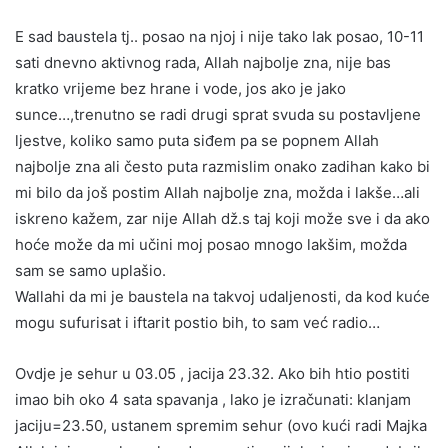
E sad baustela tj.. posao na njoj i nije tako lak posao, 10-11
sati dnevno aktivnog rada, Allah najbolje zna, nije bas
kratko vrijeme bez hrane i vode, jos ako je jako
sunce…,trenutno se radi drugi sprat svuda su postavljene
ljestve, koliko samo puta siđem pa se popnem Allah
najbolje zna ali često puta razmislim onako zadihan kako bi
mi bilo da još postim Allah najbolje zna, možda i lakše…ali
iskreno kažem, zar nije Allah dž.s taj koji može sve i da ako
hoće može da mi učini moj posao mnogo lakšim, možda
sam se samo uplašio.
Wallahi da mi je baustela na takvoj udaljenosti, da kod kuće
mogu sufurisat i iftarit postio bih, to sam već radio…
Ovdje je sehur u 03.05 , jacija 23.32. Ako bih htio postiti
imao bih oko 4 sata spavanja , lako je izračunati: klanjam
jaciju=23.50, ustanem spremim sehur (ovo kući radi Majka