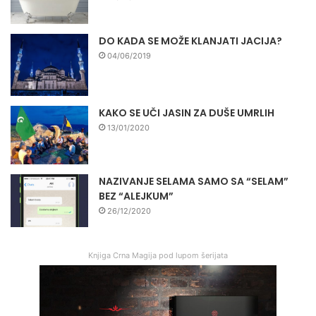
DO KADA SE MOŽE KLANJATI JACIJA?
04/06/2019
KAKO SE UČI JASIN ZA DUŠE UMRLIH
13/01/2020
NAZIVANJE SELAMA SAMO SA “SELAM”
BEZ “ALEJKUM”
26/12/2020
Knjiga Crna Magija pod lupom šerijata