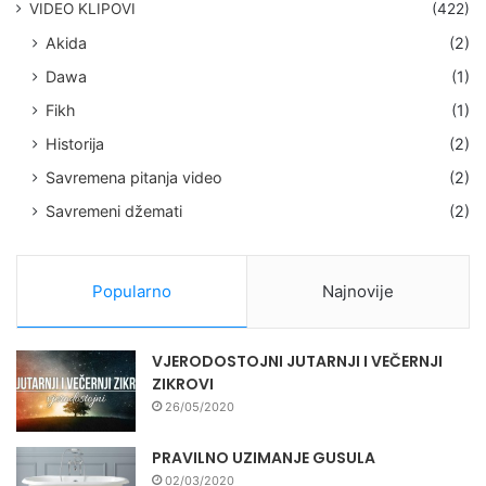
VIDEO KLIPOVI
(422)
Akida
(2)
Dawa
(1)
Fikh
(1)
Historija
(2)
Savremena pitanja video
(2)
Savremeni džemati
(2)
Popularno
Najnovije
VJERODOSTOJNI JUTARNJI I VEČERNJI
ZIKROVI
26/05/2020
PRAVILNO UZIMANJE GUSULA
02/03/2020