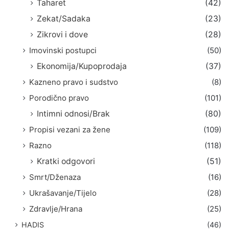
Taharet
(42)
Zekat/Sadaka
(23)
Zikrovi i dove
(28)
Imovinski postupci
(50)
Ekonomija/Kupoprodaja
(37)
Kazneno pravo i sudstvo
(8)
Porodično pravo
(101)
Intimni odnosi/Brak
(80)
Propisi vezani za žene
(109)
Razno
(118)
Kratki odgovori
(51)
Smrt/Dženaza
(16)
Ukrašavanje/Tijelo
(28)
Zdravlje/Hrana
(25)
HADIS
(46)