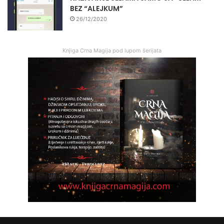
BEZ “ALEJKUM”
26/12/2020
Knjiga Crna Magija pod lupom šerijata