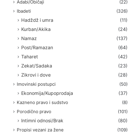
Adabi/Običaji
(22)
Ibadeti
(326)
Hadždž i umra
(11)
Kurban/Akika
(24)
Namaz
(137)
Post/Ramazan
(64)
Taharet
(42)
Zekat/Sadaka
(23)
Zikrovi i dove
(28)
Imovinski postupci
(50)
Ekonomija/Kupoprodaja
(37)
Kazneno pravo i sudstvo
(8)
Porodično pravo
(101)
Intimni odnosi/Brak
(80)
Propisi vezani za žene
(109)