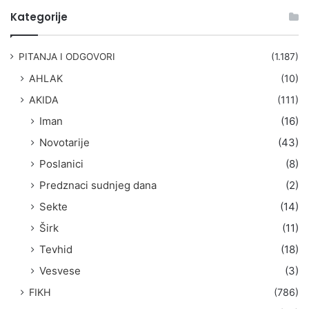
t
Kategorije
r
a
g
PITANJA I ODGOVORI
(1.187)
a
AHLAK
(10)
:
AKIDA
(111)
Iman
(16)
Novotarije
(43)
Poslanici
(8)
Predznaci sudnjeg dana
(2)
Sekte
(14)
Širk
(11)
Tevhid
(18)
Vesvese
(3)
FIKH
(786)