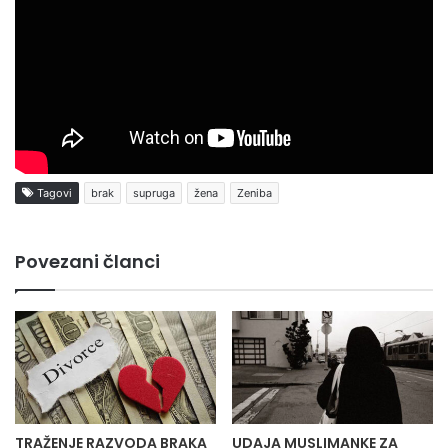
Tagovi
brak
supruga
žena
Zeniba
Povezani članci
TRAŽENJE RAZVODA BRAKA
UDAJA MUSLIMANKE ZA