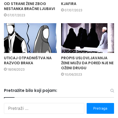
OD STRANE ŽENE ZBOG
KJAFIRA
NESTANKA BRAČNE LJUBAVI
07/07/2023
07/07/2023
UTICAJ OTPADNIŠTVA NA
PROPIS USLOVLJAVANJA
RAZVOD BRAKA
ŽENE MUŽU DA PORED NJE NE
OŽENI DRUGU
18/06/2023
10/06/2023
Pretražite bilo koji pojam:
P
r
e