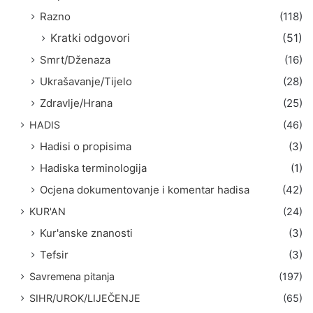
Razno
(118)
Kratki odgovori
(51)
Smrt/Dženaza
(16)
Ukrašavanje/Tijelo
(28)
Zdravlje/Hrana
(25)
HADIS
(46)
Hadisi o propisima
(3)
Hadiska terminologija
(1)
Ocjena dokumentovanje i komentar hadisa
(42)
KUR'AN
(24)
Kur'anske znanosti
(3)
Tefsir
(3)
Savremena pitanja
(197)
SIHR/UROK/LIJEČENJE
(65)