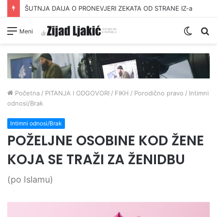
ŠUTNJA DAIJA O PRONEVJERI ZEKATA OD STRANE IZ-a
Switc
Pr
Meni
skin
Početna
/
PITANJA I ODGOVORI
/
FIKH
/
Porodično pravo
/
Intimni
odnosi/Brak
Intimni odnosi/Brak
POŽELJNE OSOBINE KOD ŽENE
KOJA SE TRAŽI ZA ŽENIDBU
(po Islamu)