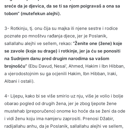
sreće da je djevica, da se ti sa njom poigravaš a ona sa
tobom” (mutefekun alejhi).
3- Rotkinju, tj. onu čija su majka ili njene sestre i rodice
poznate po mnoštvu rađanja djece, jer je Poslanik,
sallallahu alejhi ve sellem, rekao
: “Ženite one (žene) koje
se zavole (koje su drage) i rotkinje, jer ja ću se ponositi
na Sudnjem danu pred drugim narodima sa vašom
brojnošću”
(Ebu Davud, Nesai’, Ahmed, Hakim i Ibn Hibban,
a vjerodostojnim su ga ocjenili Hakim, Ibn Hibban, Iraki,
Albani i ostali).
4- Lijepu, kako bi se više smirio uz nju, više je volio i bolje
obarao pogled od drugih žena, jer je zbog ljepote žene
mustehab (preporučeno) onome ko hoće da se ženi da ode
i vidi ženu koju ima namjeru zaprositi. Prenosi Džabir,
radijallahu anhu, da je Poslanik, sallallahu alejhi ve sellem,