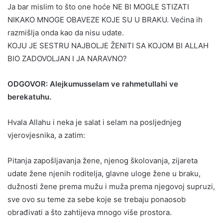
Ja bar mislim to što one hoće NE BI MOGLE STIZATI
NIKAKO MNOGE OBAVEZE KOJE SU U BRAKU. Većina ih
razmišlja onda kao da nisu udate.
KOJU JE SESTRU NAJBOLJE ŽENITI SA KOJOM BI ALLAH
BIO ZADOVOLJAN I JA NARAVNO?
ODGOVOR: Alejkumusselam ve rahmetullahi ve
berekatuhu.
Hvala Allahu i neka je salat i selam na posljednjeg
vjerovjesnika, a zatim:
Pitanja zapošljavanja žene, njenog školovanja, zijareta
udate žene njenih roditelja, glavne uloge žene u braku,
dužnosti žene prema mužu i muža prema njegovoj supruzi,
sve ovo su teme za sebe koje se trebaju ponaosob
obrađivati a što zahtijeva mnogo više prostora.