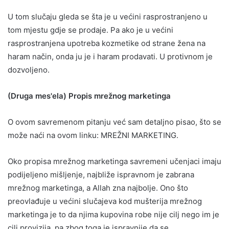
U tom slučaju gleda se šta je u većini rasprostranjeno u
tom mjestu gdje se prodaje. Pa ako je u većini
rasprostranjena upotreba kozmetike od strane žena na
haram način, onda ju je i haram prodavati. U protivnom je
dozvoljeno.
(Druga mes'ela) Propis mrežnog marketinga
O ovom savremenom pitanju već sam detaljno pisao, što se
može naći na ovom linku: MREŽNI MARKETING.
Oko propisa mrežnog marketinga savremeni učenjaci imaju
podijeljeno mišljenje, najbliže ispravnom je zabrana
mrežnog marketinga, a Allah zna najbolje. Ono što
preovlađuje u većini slučajeva kod mušterija mrežnog
marketinga je to da njima kupovina robe nije cilj nego im je
cilj provizija, pa zbog toga je ispravnije da se