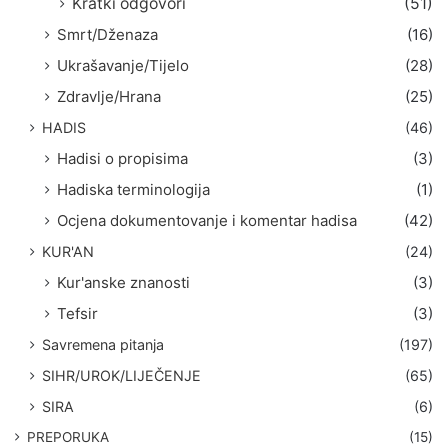
Kratki odgovori
(51)
Smrt/Dženaza
(16)
Ukrašavanje/Tijelo
(28)
Zdravlje/Hrana
(25)
HADIS
(46)
Hadisi o propisima
(3)
Hadiska terminologija
(1)
Ocjena dokumentovanje i komentar hadisa
(42)
KUR'AN
(24)
Kur'anske znanosti
(3)
Tefsir
(3)
Savremena pitanja
(197)
SIHR/UROK/LIJEČENJE
(65)
SIRA
(6)
PREPORUKA
(15)