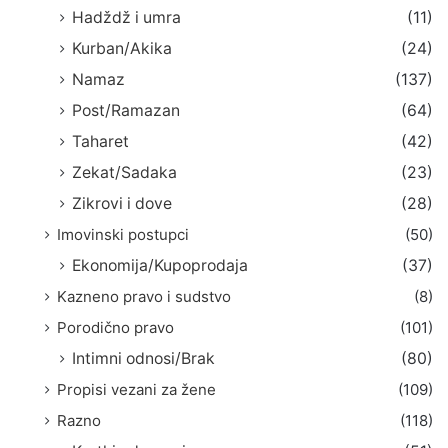
Hadždž i umra
(11)
Kurban/Akika
(24)
Namaz
(137)
Post/Ramazan
(64)
Taharet
(42)
Zekat/Sadaka
(23)
Zikrovi i dove
(28)
Imovinski postupci
(50)
Ekonomija/Kupoprodaja
(37)
Kazneno pravo i sudstvo
(8)
Porodično pravo
(101)
Intimni odnosi/Brak
(80)
Propisi vezani za žene
(109)
Razno
(118)