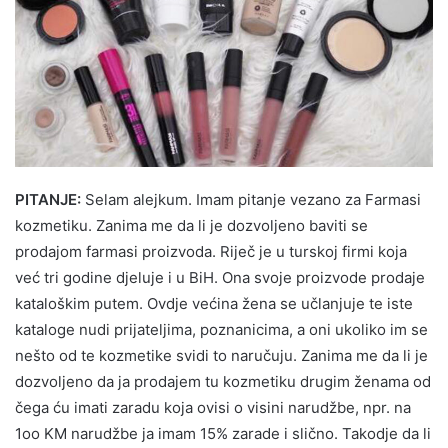
PITANJE:
Selam alejkum. Imam pitanje vezano za Farmasi
kozmetiku. Zanima me da li je dozvoljeno baviti se
prodajom farmasi proizvoda. Riječ je u turskoj firmi koja
već tri godine djeluje i u BiH. Ona svoje proizvode prodaje
kataloškim putem. Ovdje većina žena se učlanjuje te iste
kataloge nudi prijateljima, poznanicima, a oni ukoliko im se
nešto od te kozmetike svidi to naručuju. Zanima me da li je
dozvoljeno da ja prodajem tu kozmetiku drugim ženama od
čega ću imati zaradu koja ovisi o visini narudžbe, npr. na
1oo KM narudžbe ja imam 15% zarade i slično. Takodje da li