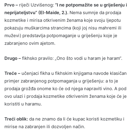
Prvo –
riječi Uzvišenog:
“I ne potpomažite se u griješenju i
neprijateljstvu” (El-Maide, 2.).
Nema sumnje da prodaja
kozmetike i mirisa otkrivenim ženama koje svoju ljepotu
pokazuju muškarcima strancima (koji joj nisu mahremi ili
muževi) predstavlja potpomaganje u griješenju koje je
zabranjeno ovim ajetom.
Drugo –
fikhsko pravilo: „Ono što vodi u haram je haram“.
Treće –
učenjaci fikha u fikhskim knjigama navode klasičan
primjer zabranjenog potpomaganja u griješenju: a to je
prodaja grožđa onome ko će od njega napraviti vino. A pod
ovo ulazi i prodaja kozmetike otkrivenim ženama koje će je
koristiti u haramu.
Treći oblik:
da ne znamo da li će kupac koristi kozmetiku i
mirise na zabranjen ili dozvoljen način.