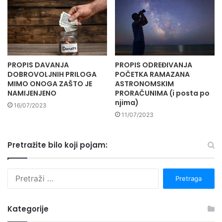
PROPIS DAVANJA
PROPIS ODREĐIVANJA
DOBROVOLJNIH PRILOGA
POČETKA RAMAZANA
MIMO ONOGA ZAŠTO JE
ASTRONOMSKIM
NAMIJENJENO
PRORAČUNIMA (i posta po
njima)
16/07/2023
11/07/2023
Pretražite bilo koji pojam:
P
r
e
t
Kategorije
r