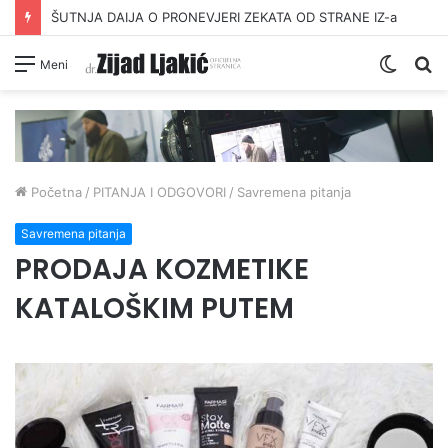
ŠUTNJA DAIJA O PRONEVJERI ZEKATA OD STRANE IZ-a
Switc
Pr
Meni
skin
Početna
/
PITANJA I ODGOVORI
/
Savremena pitanja
Savremena pitanja
PRODAJA KOZMETIKE
KATALOŠKIM PUTEM