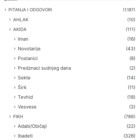
a
g
PITANJA I ODGOVORI
(1.187)
a
AHLAK
(10)
:
AKIDA
(111)
Iman
(16)
Novotarije
(43)
Poslanici
(8)
Predznaci sudnjeg dana
(2)
Sekte
(14)
Širk
(11)
Tevhid
(18)
Vesvese
(3)
FIKH
(786)
Adabi/Običaji
(22)
Ibadeti
(326)