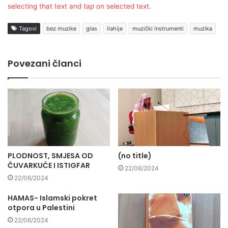
selecting that text and
tap
on selected text.
Tagovi
bez muzike
glas
ilahije
muzički instrumenti
muzika
Povezani članci
PLODNOST, SMJESA OD
(no title)
ČUVARKUĆE I ISTIGFAR
22/06/2024
22/06/2024
HAMAS- Islamski pokret
otpora u Palestini
22/06/2024