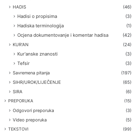
HADIS
(46)
Hadisi o propisima
(3)
Hadiska terminologija
(1)
Ocjena dokumentovanje i komentar hadisa
(42)
KUR'AN
(24)
Kur'anske znanosti
(3)
Tefsir
(3)
Savremena pitanja
(197)
SIHR/UROK/LIJEČENJE
(65)
SIRA
(6)
PREPORUKA
(15)
Odgovori preporuka
(3)
Video preporuka
(5)
TEKSTOVI
(99)