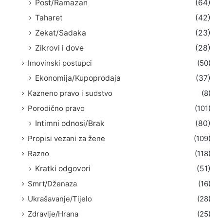
Post/Ramazan
(64)
Taharet
(42)
Zekat/Sadaka
(23)
Zikrovi i dove
(28)
Imovinski postupci
(50)
Ekonomija/Kupoprodaja
(37)
Kazneno pravo i sudstvo
(8)
Porodično pravo
(101)
Intimni odnosi/Brak
(80)
Propisi vezani za žene
(109)
Razno
(118)
Kratki odgovori
(51)
Smrt/Dženaza
(16)
Ukrašavanje/Tijelo
(28)
Zdravlje/Hrana
(25)