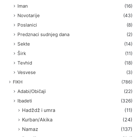
Iman
(16)
Novotarije
(43)
Poslanici
(8)
Predznaci sudnjeg dana
(2)
Sekte
(14)
Širk
(11)
Tevhid
(18)
Vesvese
(3)
FIKH
(786)
Adabi/Običaji
(22)
Ibadeti
(326)
Hadždž i umra
(11)
Kurban/Akika
(24)
Namaz
(137)