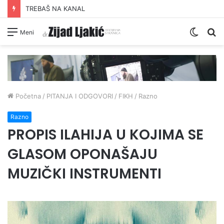
TREBAŠ NA KANAL
Switc
Pr
Meni
skin
Početna
/
PITANJA I ODGOVORI
/
FIKH
/
Razno
Razno
PROPIS ILAHIJA U KOJIMA SE
GLASOM OPONAŠAJU
MUZIČKI INSTRUMENTI