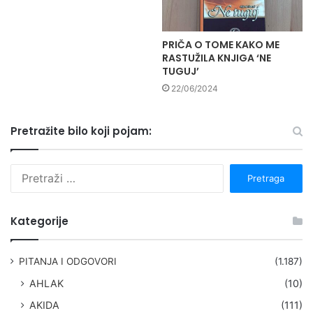
PRIČA O TOME KAKO ME
RASTUŽILA KNJIGA ‘NE
TUGUJ’
22/06/2024
Pretražite bilo koji pojam:
P
r
e
t
Kategorije
r
a
g
PITANJA I ODGOVORI
(1.187)
a
AHLAK
(10)
:
AKIDA
(111)