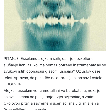
PITANJE: Esselamu alejkum šejh, da li je dozvoljeno
slušanje ilahija u kojima nema upotrebe instrumenata ali se
zvukovi istih oponašaju glasom, usnama? Uz uslov da je
tekst ispravan, da podstiče na dobra djela, namaz i ostalo..
ODGOVOR:
Alejkumusselam ve rahmetullahi ve berekatuhu, neka je
salavat i selam na posljednjeg Vjerovjesnika, a zatim:
Oko ovog pitanja savremeni učenjaci imaju tri mišljenja.
Prvo mišljenje – dozvola