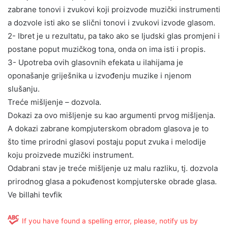
zabrane tonovi i zvukovi koji proizvode muzički instrumenti
a dozvole isti ako se slični tonovi i zvukovi izvode glasom.
2- Ibret je u rezultatu, pa tako ako se ljudski glas promjeni i
postane poput muzičkog tona, onda on ima isti i propis.
3- Upotreba ovih glasovnih efekata u ilahijama je
oponašanje griješnika u izvođenju muzike i njenom
slušanju.
Treće mišljenje – dozvola.
Dokazi za ovo mišljenje su kao argumenti prvog mišljenja.
A dokazi zabrane kompjuterskom obradom glasova je to
što time prirodni glasovi postaju poput zvuka i melodije
koju proizvede muzički instrument.
Odabrani stav je treće mišljenje uz malu razliku, tj. dozvola
prirodnog glasa a pokuđenost kompjuterske obrade glasa.
Ve billahi tevfik
If you have found a spelling error, please, notify us by