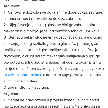
Argumenti:
1- Osnova je dozvola sve dok nam ne dođe dokaz zabrane,
a nema jasnog i prihvatljivog dokaza zabrane.
2- Uljepšavanje ljudskog glasa ne čini ga zabranjenim
makar on bio mnogo ljepši od muzičkih tonova i zvukova.
3- Šerijat u nekim slučajevima dozvoljava glas, a u drugim
zabranjuje, zbog različitog izvora glasa. Na primjer, glas
umiljavanja supruge i glas umiljavanja strankinje. Prvi je
dozvoljen, a drugi haram makar glas umiljavanja supruge
bio potpuno isti glasu strankinje. Također, u ovom pitanju
je riječ o različitom izvoru glasa, šerijat zabranjuje zvukove
muzičkih instrumenata
a ne zabranjuje glasove makar bili
slični instrumentima.
Drugo mišljenje – zabrana.
Argumenti:
1- Šerijat ne pravi razliku u propisu između sličnih stvari
niti izjednačava u propisu različitih stvari. Ne priliči da se