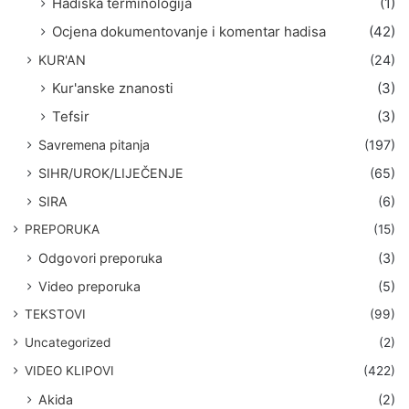
Hadiska terminologija
(1)
Ocjena dokumentovanje i komentar hadisa
(42)
KUR'AN
(24)
Kur'anske znanosti
(3)
Tefsir
(3)
Savremena pitanja
(197)
SIHR/UROK/LIJEČENJE
(65)
SIRA
(6)
PREPORUKA
(15)
Odgovori preporuka
(3)
Video preporuka
(5)
TEKSTOVI
(99)
Uncategorized
(2)
VIDEO KLIPOVI
(422)
Akida
(2)