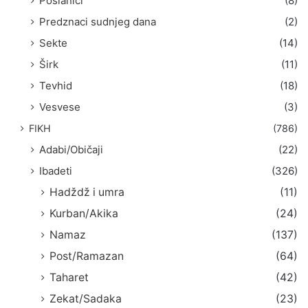
Poslanici
(8)
Predznaci sudnjeg dana
(2)
Sekte
(14)
Širk
(11)
Tevhid
(18)
Vesvese
(3)
FIKH
(786)
Adabi/Običaji
(22)
Ibadeti
(326)
Hadždž i umra
(11)
Kurban/Akika
(24)
Namaz
(137)
Post/Ramazan
(64)
Taharet
(42)
Zekat/Sadaka
(23)