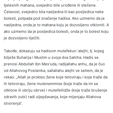
tjelesnih mahana, svejedno bile urođene ili stečene.
Ćelavost, svejedno bila nasljedna ili kao posljedica neke
bolesti, potpada pod značenje hadisa. Ako uzmemo da je
nasljedna, onda je to mahana koju je dozvoljeno otkloniti. A
ako uzmemo da je posljedica bolesti, onda je to bolest koju
je dozvoljeno liječiti.
Takođe, dokazuju sa hadisom mutefekun ‘alejhi, tj. kojeg
bilježe Buharija i Muslim u svoja dva Sahiha. Hadis se
prenosi Abdullah Ibn Mes'uda, radijallahu anhu, da je čuo
od Allahovog Poslanika, sallallahu alejhi ve sellem, da je
rekao: „Allah je prokleo žene koje tetoviraju i koje traže da
ih tetoviraju, žene mutenemmise (koje traže da im se
otklone ili obriju obrve) i mutefellidže (koje traže brušenje
zdravih zubi) radi uljepšavanja, koje mijenjaju Allahova
stvorenja“.