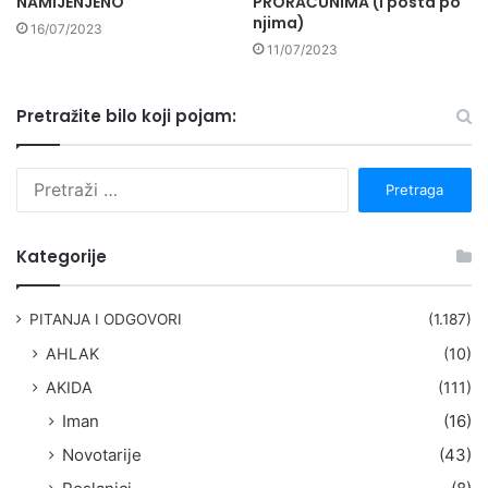
NAMIJENJENO
PRORAČUNIMA (i posta po
njima)
16/07/2023
11/07/2023
Pretražite bilo koji pojam:
P
r
e
t
Kategorije
r
a
g
PITANJA I ODGOVORI
(1.187)
a
AHLAK
(10)
:
AKIDA
(111)
Iman
(16)
Novotarije
(43)