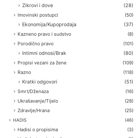
Zikrovi i dove
(28)
Imovinski postupci
(50)
Ekonomija/Kupoprodaja
(37)
Kazneno pravo i sudstvo
(8)
Porodično pravo
(101)
Intimni odnosi/Brak
(80)
Propisi vezani za žene
(109)
Razno
(118)
Kratki odgovori
(51)
Smrt/Dženaza
(16)
Ukrašavanje/Tijelo
(28)
Zdravlje/Hrana
(25)
HADIS
(46)
Hadisi o propisima
(3)