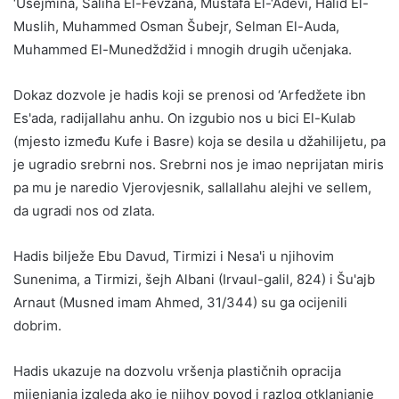
‘Usejmina, Saliha El-Fevzana, Mustafa El-‘Adevi, Halid El-
Muslih, Muhammed Osman Šubejr, Selman El-Auda,
Muhammed El-Munedždžid i mnogih drugih učenjaka.
Dokaz dozvole je hadis koji se prenosi od ‘Arfedžete ibn
Es'ada, radijallahu anhu. On izgubio nos u bici El-Kulab
(mjesto između Kufe i Basre) koja se desila u džahilijetu, pa
je ugradio srebrni nos. Srebrni nos je imao neprijatan miris
pa mu je naredio Vjerovjesnik, sallallahu alejhi ve sellem,
da ugradi nos od zlata.
Hadis bilježe Ebu Davud, Tirmizi i Nesa'i u njihovim
Sunenima, a Tirmizi, šejh Albani (Irvaul-galil, 824) i Šu'ajb
Arnaut (Musned imam Ahmed, 31/344) su ga ocijenili
dobrim.
Hadis ukazuje na dozvolu vršenja plastičnih opracija
mijenjanja izgleda ako je njihov povod i razlog otklanjanje