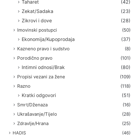
Taharet
(42)
Zekat/Sadaka
(23)
Zikrovi i dove
(28)
Imovinski postupci
(50)
Ekonomija/Kupoprodaja
(37)
Kazneno pravo i sudstvo
(8)
Porodično pravo
(101)
Intimni odnosi/Brak
(80)
Propisi vezani za žene
(109)
Razno
(118)
Kratki odgovori
(51)
Smrt/Dženaza
(16)
Ukrašavanje/Tijelo
(28)
Zdravlje/Hrana
(25)
HADIS
(46)