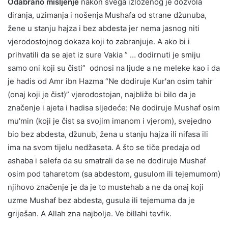
Odabrano mišljenje
nakon svega izloženog je dozvola
diranja, uzimanja i nošenja Mushafa od strane džunuba,
žene u stanju hajza i bez abdesta jer nema jasnog niti
vjerodostojnog dokaza koji to zabranjuje. A ako bi i
prihvatili da se ajet iz sure Vakia ” … dodirnuti je smiju
samo oni koji su čisti” odnosi na ljude a ne meleke kao i da
je hadis od Amr ibn Hazma “Ne dodiruje Kur'an osim tahir
(onaj koji je čist)” vjerodostojan, najbliže bi bilo da je
značenje i ajeta i hadisa sljedeće: Ne dodiruje Mushaf osim
mu'min (koji je čist sa svojim imanom i vjerom), svejedno
bio bez abdesta, džunub, žena u stanju hajza ili nifasa ili
ima na svom tijelu nedžaseta. A što se tiče predaja od
ashaba i selefa da su smatrali da se ne dodiruje Mushaf
osim pod taharetom (sa abdestom, gusulom ili tejemumom)
njihovo značenje je da je to mustehab a ne da onaj koji
uzme Mushaf bez abdesta, gusula ili tejemuma da je
griješan. A Allah zna najbolje. Ve billahi tevfik.