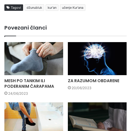
Tagovi
džunubluk
kur'an
učenje Kur'ana
Povezani članci
MESH PO TANKIM ILI
ZA RAZUMOM OBDARENE
PODERANIM ČARAPAMA
20/06/2023
24/06/2023