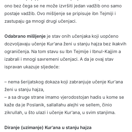
ono bez čega se ne može izvršiti jedan vadžib ono samo
postaje vadžib. Ovo mišljenje se pripisuje ibn Tejmiji i
zastupaju ga mnogi drugi učenjaci.
Odabrano mišljenje
je stav onih učenjaka koji uopćeno
dozvoljavaju učenje Kur'ana ženi u stanju hajza bez ikakvih
ograničenja. Na tom stavu su Ibn Tejmije i Ibnul-Kajjim a
izabrali i mnogi savremeni učenjaci. A da je ovaj stav
ispravan ukazuje sljedeće:
– nema šerijatskog dokaza koji zabranjuje učenje Kur'ana
ženi u stanju hajza,
– a sa druge strane imamo vjerodostojan hadis u kome se
kaže da je Poslanik, sallallahu alejhi ve sellem, činio
zikrullah, u što ulazi i učenje Kur'ana, u svim stanjima.
Diranje (uzimanje) Kur'ana u stanju hajza