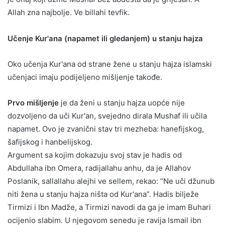
Allah zna najbolje. Ve billahi tevfik.
Učenje Kur'ana (napamet ili gledanjem) u stanju hajza
Oko učenja Kur'ana od strane žene u stanju hajza islamski
učenjaci imaju podijeljeno mišljenje takođe.
Prvo mišljenje
je da ženi u stanju hajza uopće nije
dozvoljeno da uči Kur'an, svejedno dirala Mushaf ili učila
napamet. Ovo je zvanični stav tri mezheba: hanefijskog,
šafijskog i hanbelijskog.
Argument sa kojim dokazuju svoj stav je hadis od
Abdullaha ibn Omera, radijallahu anhu, da je Allahov
Poslanik, sallallahu alejhi ve sellem, rekao: “Ne uči džunub
niti žena u stanju hajza ništa od Kur'ana”. Hadis bilježe
Tirmizi i Ibn Madže, a Tirmizi navodi da ga je imam Buhari
ocijenio slabim. U njegovom senedu je ravija Ismail ibn