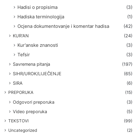
Hadisi o propisima
(3)
Hadiska terminologija
(1)
Ocjena dokumentovanje i komentar hadisa
(42)
KUR'AN
(24)
Kur'anske znanosti
(3)
Tefsir
(3)
Savremena pitanja
(197)
SIHR/UROK/LIJEČENJE
(65)
SIRA
(6)
PREPORUKA
(15)
Odgovori preporuka
(3)
Video preporuka
(5)
TEKSTOVI
(99)
Uncategorized
(2)