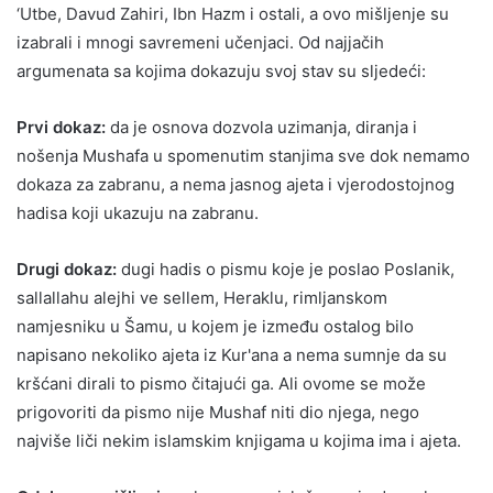
‘Utbe, Davud Zahiri, Ibn Hazm i ostali, a ovo mišljenje su
izabrali i mnogi savremeni učenjaci. Od najjačih
argumenata sa kojima dokazuju svoj stav su sljedeći:
Prvi dokaz:
da je osnova dozvola uzimanja, diranja i
nošenja Mushafa u spomenutim stanjima sve dok nemamo
dokaza za zabranu, a nema jasnog ajeta i vjerodostojnog
hadisa koji ukazuju na zabranu.
Drugi dokaz:
dugi hadis o pismu koje je poslao Poslanik,
sallallahu alejhi ve sellem, Heraklu, rimljanskom
namjesniku u Šamu, u kojem je između ostalog bilo
napisano nekoliko ajeta iz Kur'ana a nema sumnje da su
kršćani dirali to pismo čitajući ga. Ali ovome se može
prigovoriti da pismo nije Mushaf niti dio njega, nego
najviše liči nekim islamskim knjigama u kojima ima i ajeta.