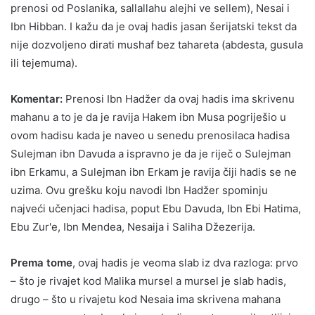
prenosi od Poslanika, sallallahu alejhi ve sellem), Nesai i
Ibn Hibban. I kažu da je ovaj hadis jasan šerijatski tekst da
nije dozvoljeno dirati mushaf bez tahareta (abdesta, gusula
ili tejemuma).
Komentar:
Prenosi Ibn Hadžer da ovaj hadis ima skrivenu
mahanu a to je da je ravija Hakem ibn Musa pogriješio u
ovom hadisu kada je naveo u senedu prenosilaca hadisa
Sulejman ibn Davuda a ispravno je da je riječ o Sulejman
ibn Erkamu, a Sulejman ibn Erkam je ravija čiji hadis se ne
uzima. Ovu grešku koju navodi Ibn Hadžer spominju
najveći učenjaci hadisa, poput Ebu Davuda, Ibn Ebi Hatima,
Ebu Zur'e, Ibn Mendea, Nesaija i Saliha Džezerija.
Prema tome
, ovaj hadis je veoma slab iz dva razloga: prvo
– što je rivajet kod Malika mursel a mursel je slab hadis,
drugo – što u rivajetu kod Nesaia ima skrivena mahana