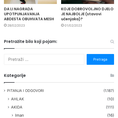
DA LI NAGRADA
KOJE DOBROVOLJNO DJELO
UPOTPUNJAVANJA
JE NAJBOLJE (stavovi
ABDESTA OBUHVATA MESH
učenjaka)?
28/02/2023
01/02/2023
Pretražite bilo koji pojam:
P
r
e
t
Kategorije
r
a
g
PITANJA I ODGOVORI
(1.187)
a
AHLAK
(10)
:
AKIDA
(111)
Iman
(16)