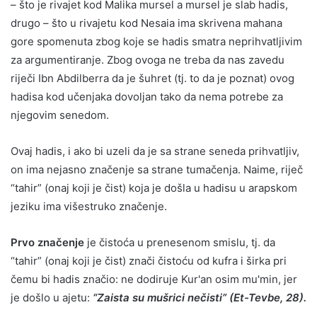
– što je rivajet kod Malika mursel a mursel je slab hadis,
drugo – što u rivajetu kod Nesaia ima skrivena mahana
gore spomenuta zbog koje se hadis smatra neprihvatljivim
za argumentiranje. Zbog ovoga ne treba da nas zavedu
riječi Ibn Abdilberra da je šuhret (tj. to da je poznat) ovog
hadisa kod učenjaka dovoljan tako da nema potrebe za
njegovim senedom.
Ovaj hadis, i ako bi uzeli da je sa strane seneda prihvatljiv,
on ima nejasno značenje sa strane tumačenja. Naime, riječ
“tahir” (onaj koji je čist) koja je došla u hadisu u arapskom
jeziku ima višestruko značenje.
Prvo značenje
je čistoća u prenesenom smislu, tj. da
“tahir” (onaj koji je čist) znači čistoću od kufra i širka pri
čemu bi hadis značio: ne dodiruje Kur'an osim mu'min, jer
je došlo u ajetu:
“Zaista su mušrici nečisti” (Et-Tevbe, 28).