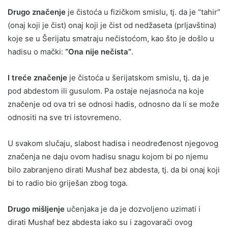
Drugo značenje
je čistoća u fizičkom smislu, tj. da je “tahir”
(onaj koji je čist) onaj koji je čist od nedžaseta (prljavština)
koje se u Šerijatu smatraju nečistoćom, kao što je došlo u
hadisu o mački:
“Ona nije nečista”
.
I treće značenje
je čistoća u šerijatskom smislu, tj. da je
pod abdestom ili gusulom. Pa ostaje nejasnoća na koje
značenje od ova tri se odnosi hadis, odnosno da li se može
odnositi na sve tri istovremeno.
U svakom slučaju, slabost hadisa i neodređenost njegovog
značenja ne daju ovom hadisu snagu kojom bi po njemu
bilo zabranjeno dirati Mushaf bez abdesta, tj. da bi onaj koji
bi to radio bio griješan zbog toga.
Drugo mišljenje
učenjaka je da je dozvoljeno uzimati i
dirati Mushaf bez abdesta iako su i zagovarači ovog