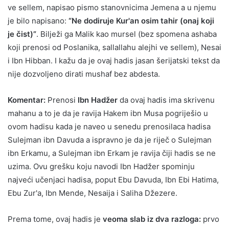
ve sellem, napisao pismo stanovnicima Jemena a u njemu
je bilo napisano:
“Ne dodiruje Kur'an osim tahir (onaj koji
je čist)”
. Bilježi ga Malik kao mursel (bez spomena ashaba
koji prenosi od Poslanika, sallallahu alejhi ve sellem), Nesai
i Ibn Hibban. I kažu da je ovaj hadis jasan šerijatski tekst da
nije dozvoljeno dirati mushaf bez abdesta.
Komentar:
Prenosi
Ibn Hadžer
da ovaj hadis ima skrivenu
mahanu a to je da je ravija Hakem ibn Musa pogriješio u
ovom hadisu kada je naveo u senedu prenosilaca hadisa
Sulejman ibn Davuda a ispravno je da je riječ o Sulejman
ibn Erkamu, a Sulejman ibn Erkam je ravija čiji hadis se ne
uzima. Ovu grešku koju navodi Ibn Hadžer spominju
najveći učenjaci hadisa, poput Ebu Davuda, Ibn Ebi Hatima,
Ebu Zur'a, Ibn Mende, Nesaija i Saliha Džezere.
Prema tome, ovaj hadis je
veoma slab iz dva razloga:
prvo