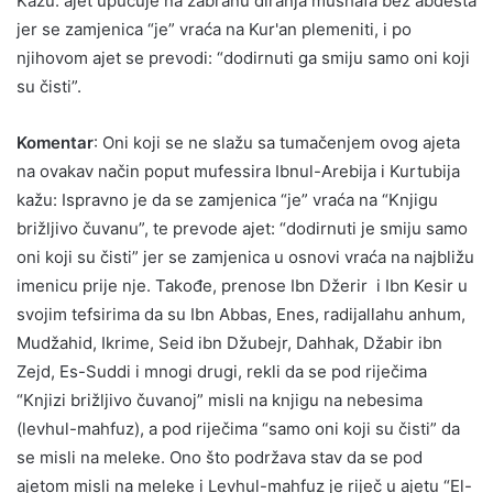
Kažu: ajet upućuje na zabranu diranja mushafa bez abdesta
jer se zamjenica “je” vraća na Kur'an plemeniti, i po
njihovom ajet se prevodi: “dodirnuti ga smiju samo oni koji
su čisti”.
Komentar
: Oni koji se ne slažu sa tumačenjem ovog ajeta
na ovakav način poput mufessira Ibnul-Arebija i Kurtubija
kažu: Ispravno je da se zamjenica “je” vraća na “Knjigu
brižljivo čuvanu”, te prevode ajet: “dodirnuti je smiju samo
oni koji su čisti” jer se zamjenica u osnovi vraća na najbližu
imenicu prije nje. Takođe, prenose Ibn Džerir i Ibn Kesir u
svojim tefsirima da su Ibn Abbas, Enes, radijallahu anhum,
Mudžahid, Ikrime, Seid ibn Džubejr, Dahhak, Džabir ibn
Zejd, Es-Suddi i mnogi drugi, rekli da se pod riječima
“Knjizi brižljivo čuvanoj” misli na knjigu na nebesima
(levhul-mahfuz), a pod riječima “samo oni koji su čisti” da
se misli na meleke. Ono što podržava stav da se pod
ajetom misli na meleke i Levhul-mahfuz je riječ u ajetu “El-