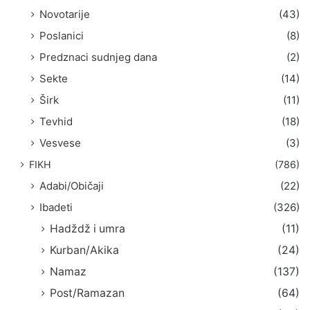
Novotarije
(43)
Poslanici
(8)
Predznaci sudnjeg dana
(2)
Sekte
(14)
Širk
(11)
Tevhid
(18)
Vesvese
(3)
FIKH
(786)
Adabi/Običaji
(22)
Ibadeti
(326)
Hadždž i umra
(11)
Kurban/Akika
(24)
Namaz
(137)
Post/Ramazan
(64)