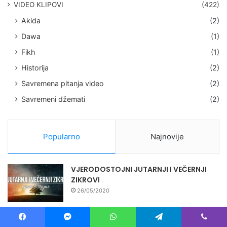
VIDEO KLIPOVI
(422)
Akida
(2)
Dawa
(1)
Fikh
(1)
Historija
(2)
Savremena pitanja video
(2)
Savremeni džemati
(2)
Popularno
Najnovije
VJERODOSTOJNI JUTARNJI I VEČERNJI
ZIKROVI
26/05/2020
PRAVILNO UZIMANJE GUSULA
02/03/2020