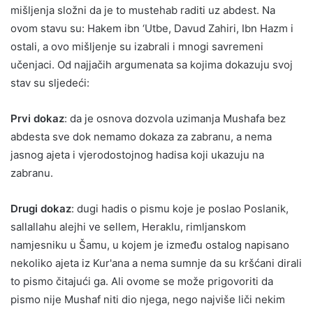
mišljenja složni da je to mustehab raditi uz abdest. Na
ovom stavu su: Hakem ibn ‘Utbe, Davud Zahiri, Ibn Hazm i
ostali, a ovo mišljenje su izabrali i mnogi savremeni
učenjaci. Od najjačih argumenata sa kojima dokazuju svoj
stav su sljedeći:
Prvi dokaz
: da je osnova dozvola uzimanja Mushafa bez
abdesta sve dok nemamo dokaza za zabranu, a nema
jasnog ajeta i vjerodostojnog hadisa koji ukazuju na
zabranu.
Drugi dokaz
: dugi hadis o pismu koje je poslao Poslanik,
sallallahu alejhi ve sellem, Heraklu, rimljanskom
namjesniku u Šamu, u kojem je između ostalog napisano
nekoliko ajeta iz Kur'ana a nema sumnje da su kršćani dirali
to pismo čitajući ga. Ali ovome se može prigovoriti da
pismo nije Mushaf niti dio njega, nego najviše liči nekim