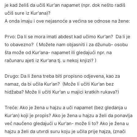
je kad želiš da učiš Kur'an napamet (npr. dok nešto radiš
učiš sure iz Kur'ana)?
A onda imaju i ove nejasnoće a većina se odnose na žene:
Prvo: Da li se mora imati abdest kad učimo Kur'an? Da li je
to obavezno? ( Možete nam objasniti i za džunub- osobu
šta može od Kur'ana- napamet ili gledajući npr. na
računaru ajeti iz Kur'ana tj. u nekoj knjizi? )
Drugo: Da li žena treba biti propisno odjevena, kao za
namaz, da bi učila Kur'an? (Može li učiti Kur'an bez
hidžaba? Može li učiti Kur'an u majici kratkih rukava?)
Treće: Ako je žena u hajzu a uči napamet (bez gledanja u
Kur'an) koji je propis? Ako je žena u hajzu a želi da ponavlja
već naučeno gledajući u Kur'an- može li to? Ako je žena u
hajzu a želi da utvrdi suru koju je učila prije hajza, (znači