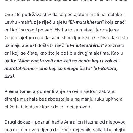
Ono što podržava stav da se pod ajetom misli na meleke i
Levhul-mahfuz je riječ u ajetu
“El-mutahherun”
koja znači:
oni koji su sami po sebi čisti a to su meleci, jer da je se
željelo ajetom reći da se misli na ljude koji se čiste tako što
uzimaju abdest došla bi riječ
“El-mutetahhirun”
što znači
oni koji se čiste, kao što je došlo u drugim ajetima. Kao u
ajet
u: “Allah zaista voli one koji se često kaju i voli el-
mutetahhirine – one koji se mnogo čiste” (El-Bekara,
222).
Prema tome
, argumentiranje sa ovim ajetom zabranu
diranja mushafa bez abdesta je u najmanju ruku upitno a
bliže bi bilo da se kaže da je i neispravno.
Drugi dokaz
– poznati hadis Amra ibn Hazma od njegovog
oca od njegovog djeda da je Vjerovjesnik, sallallahu alejhi