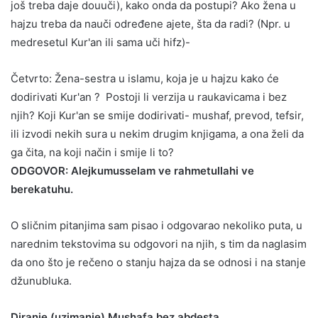
još treba daje douuči), kako onda da postupi? Ako žena u
hajzu treba da nauči određene ajete, šta da radi? (Npr. u
medresetul Kur'an ili sama uči hifz)-
Četvrto: Žena-sestra u islamu, koja je u hajzu kako će
dodirivati Kur'an ? Postoji li verzija u raukavicama i bez
njih? Koji Kur'an se smije dodirivati- mushaf, prevod, tefsir,
ili izvodi nekih sura u nekim drugim knjigama, a ona želi da
ga čita, na koji način i smije li to?
ODGOVOR: Alejkumusselam ve rahmetullahi ve
berekatuhu.
O sličnim pitanjima sam pisao i odgovarao nekoliko puta, u
narednim tekstovima su odgovori na njih, s tim da naglasim
da ono što je rečeno o stanju hajza da se odnosi i na stanje
džunubluka.
Diranje (uzimanje) Mushafa bez abdesta