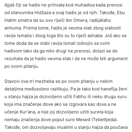
Ajjaš čiji se hadis ne prihvata kod muhadisa kada prenosi
od stanovnika Hidžaza a ovaj hadis je od njih. Takođe, Ebu
Hatim smatra da su ovo riječi Ibn Omera, radijallahu
anhuma. Prema tome, hadis je veoma slab zbog slabosti
ravije Ismaila i zbog toga što su to riječi ashaba. Još ako se
tome doda da se slabi ravija Ismail izdvojio sa ovim
hadisom tako da ga niko drugi ne prenosi, dolazi se do
rezultata da je hadis veoma slab i da ne može biti argument
po ovom pitanju.
Stavovi ova tri mezheba se po ovom pitanju u nekim
detaljima međusobno razlikuju. Pa je tako kod hanefija ženi
u stanju hajza je dozvoljeno učiti Fatihu ili neku drugu suru
koja ima značenje dove ako se izgovara kao dova a ne
učenje Kur'ana, a nije joj dozvoljeno učiti sureta koja
nemaju značenja dove poput sure Mesed (Tebettjeda).
Takođe, oni dozvoljavaju mualimi u stanju hajza da poučava