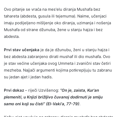
Ovo pitanje se vraća na mes'elu diranja Mushafa bez
tahareta (abdesta, gusula ili tejemuma). Naime, učenjaci
imaju podijeljeno mišljenje oko diranja, uzimanja i nošenja
Mushafa od strane džunuba, žene u stanju hajza i bez
abdesta.
Prvi stav učenjaka
je da je džunubu, ženi u stanju hajza i
bez abdesta zabranjeno dirati mushaf ili dio mushafa. Ovo
je stav većine učenjaka ovog Ummeta i zvanični stav četiri
mezheba. Najjači argumenti kojima potkrepljuju tu zabranu
su jedan ajet i jedan hadis.
Prvi dokaz
– riječi Uzvišenog:
“On je, zaista, Kur'an
plemeniti, u Knjizi brižljivo čuvanoj dodirnuti je smiju
samo oni koji su čisti” (El-Vaki'a, 77-79)
.