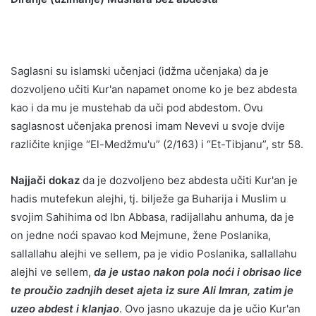
Saglasni su islamski učenjaci (idžma učenjaka) da je
dozvoljeno učiti Kur'an napamet onome ko je bez abdesta
kao i da mu je mustehab da uči pod abdestom. Ovu
saglasnost učenjaka prenosi imam Nevevi u svoje dvije
različite knjige “El-Medžmu'u” (2/163) i “Et-Tibjanu”, str 58.
Najjači dokaz
da je dozvoljeno bez abdesta učiti Kur'an je
hadis mutefekun alejhi, tj. bilježe ga Buharija i Muslim u
svojim Sahihima od Ibn Abbasa, radijallahu anhuma, da je
on jedne noći spavao kod Mejmune, žene Poslanika,
sallallahu alejhi ve sellem, pa je vidio Poslanika, sallallahu
alejhi ve sellem,
da je ustao nakon pola noći i obrisao lice
te proučio zadnjih deset ajeta iz sure Ali Imran, zatim je
uzeo abdest i klanjao
. Ovo jasno ukazuje da je učio Kur'an