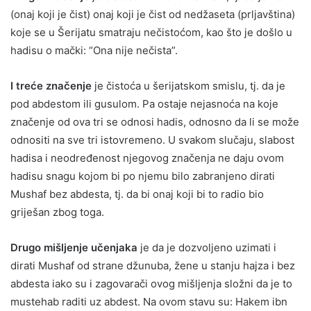
(onaj koji je čist) onaj koji je čist od nedžaseta (prljavština)
koje se u Šerijatu smatraju nečistoćom, kao što je došlo u
hadisu o mački: “Ona nije nečista”.
I treće značenje
je čistoća u šerijatskom smislu, tj. da je
pod abdestom ili gusulom. Pa ostaje nejasnoća na koje
značenje od ova tri se odnosi hadis, odnosno da li se može
odnositi na sve tri istovremeno. U svakom slučaju, slabost
hadisa i neodređenost njegovog značenja ne daju ovom
hadisu snagu kojom bi po njemu bilo zabranjeno dirati
Mushaf bez abdesta, tj. da bi onaj koji bi to radio bio
griješan zbog toga.
Drugo mišljenje učenjaka
je da je dozvoljeno uzimati i
dirati Mushaf od strane džunuba, žene u stanju hajza i bez
abdesta iako su i zagovarači ovog mišljenja složni da je to
mustehab raditi uz abdest. Na ovom stavu su: Hakem ibn