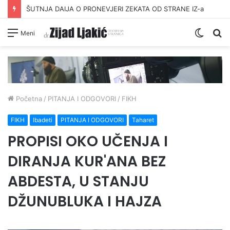
DAVANJE ZEKATA OFRLJE
Switc
Pr
Meni
skin
Početna
/
PITANJA I ODGOVORI
/
FIKH
FIKH
Ibadeti
PITANJA I ODGOVORI
Taharet
PROPISI OKO UČENJA I
DIRANJA KUR'ANA BEZ
ABDESTA, U STANJU
DŽUNUBLUKA I HAJZA