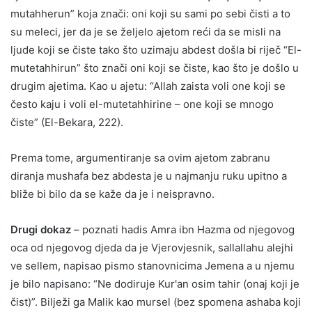
mutahherun” koja znači: oni koji su sami po sebi čisti a to
su meleci, jer da je se željelo ajetom reći da se misli na
ljude koji se čiste tako što uzimaju abdest došla bi riječ “El-
mutetahhirun” što znači oni koji se čiste, kao što je došlo u
drugim ajetima. Kao u ajetu: “Allah zaista voli one koji se
često kaju i voli el-mutetahhirine – one koji se mnogo
čiste” (El-Bekara, 222).
Prema tome, argumentiranje sa ovim ajetom zabranu
diranja mushafa bez abdesta je u najmanju ruku upitno a
bliže bi bilo da se kaže da je i neispravno.
Drugi dokaz
– poznati hadis Amra ibn Hazma od njegovog
oca od njegovog djeda da je Vjerovjesnik, sallallahu alejhi
ve sellem, napisao pismo stanovnicima Jemena a u njemu
je bilo napisano: “Ne dodiruje Kur'an osim tahir (onaj koji je
čist)”. Bilježi ga Malik kao mursel (bez spomena ashaba koji