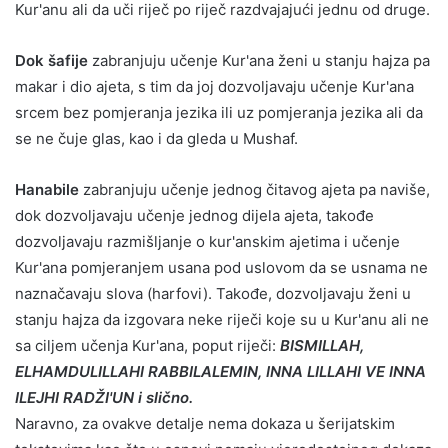
Kur'anu ali da uči riječ po riječ razdvajajući jednu od druge.
Dok šafije
zabranjuju učenje Kur'ana ženi u stanju hajza pa
makar i dio ajeta, s tim da joj dozvoljavaju učenje Kur'ana
srcem bez pomjeranja jezika ili uz pomjeranja jezika ali da
se ne čuje glas, kao i da gleda u Mushaf.
Hanabile
zabranjuju učenje jednog čitavog ajeta pa naviše,
dok dozvoljavaju učenje jednog dijela ajeta, takođe
dozvoljavaju razmišljanje o kur'anskim ajetima i učenje
Kur'ana pomjeranjem usana pod uslovom da se usnama ne
naznačavaju slova (harfovi). Takođe, dozvoljavaju ženi u
stanju hajza da izgovara neke riječi koje su u Kur'anu ali ne
sa ciljem učenja Kur'ana, poput riječi:
BISMILLAH,
ELHAMDULILLAHI RABBILALEMIN, INNA LILLAHI VE INNA
ILEJHI RADŽI'UN i slično.
Naravno, za ovakve detalje nema dokaza u šerijatskim