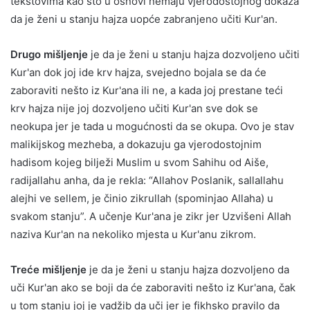
tekstovima kao što u osnovi nemaju vjerodostojnog dokaza
da je ženi u stanju hajza uopće zabranjeno učiti Kur'an.
Drugo mišljenje
je da je ženi u stanju hajza dozvoljeno učiti
Kur'an dok joj ide krv hajza, svejedno bojala se da će
zaboraviti nešto iz Kur'ana ili ne, a kada joj prestane teći
krv hajza nije joj dozvoljeno učiti Kur'an sve dok se
neokupa jer je tada u mogućnosti da se okupa. Ovo je stav
malikijskog mezheba, a dokazuju ga vjerodostojnim
hadisom kojeg bilježi Muslim u svom Sahihu od Aiše,
radijallahu anha, da je rekla: “Allahov Poslanik, sallallahu
alejhi ve sellem, je činio zikrullah (spominjao Allaha) u
svakom stanju”. A učenje Kur'ana je zikr jer Uzvišeni Allah
naziva Kur'an na nekoliko mjesta u Kur'anu zikrom.
Treće mišljenje
je da je ženi u stanju hajza dozvoljeno da
uči Kur'an ako se boji da će zaboraviti nešto iz Kur'ana, čak
u tom stanju joj je vadžib da uči jer je fikhsko pravilo da