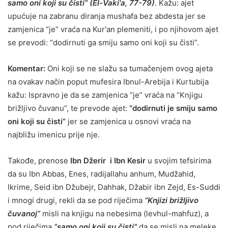
samo oni koji su čisti” (El-Vaki'a, 77-79)
. Kažu: ajet
upućuje na zabranu diranja mushafa bez abdesta jer se
zamjenica “je” vraća na Kur'an plemeniti, i po njihovom ajet
se prevodi: “dodirnuti ga smiju samo oni koji su čisti”.
Komentar:
Oni koji se ne slažu sa tumačenjem ovog ajeta
na ovakav način poput mufesira Ibnul-Arebija i Kurtubija
kažu: Ispravno je da se zamjenica “je” vraća na “Knjigu
brižljivo čuvanu”, te prevode ajet:
“dodirnuti je smiju samo
oni koji su čisti”
jer se zamjenica u osnovi vraća na
najbližu imenicu prije nje.
Takođe, prenose
Ibn Džerir i Ibn Kesir
u svojim tefsirima
da su Ibn Abbas, Enes, radijallahu anhum, Mudžahid,
Ikrime, Seid ibn Džubejr, Dahhak, Džabir ibn Zejd, Es-Suddi
i mnogi drugi, rekli da se pod riječima
“Knjizi brižljivo
čuvanoj”
misli na knjigu na nebesima (levhul-mahfuz), a
pod riječima
“samo oni koji su čisti”
da se misli na meleke.