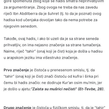
gore spomenuta zbog koje se hadis smatra neprihvatljivim
za argumentiranje. Zbog ovoga ne treba da nas zavedu
riječi Ibn Abdilberra da je šuhret (tj. to da je poznat) ovog
hadisa kod učenjaka dovoljan tako da nema potrebe za
njegovim senedom.
Takođe, ovaj hadis, i ako bi uzeli da je sa strane seneda
prihvatljiv, on ima nejasno značenje sa strane tumačenja.
Naime, riječ “tahir” (onaj koji je čist) koja je došla u hadisu
u arapskom jeziku ima višestruko značenje.
Prvo značenje
je čistoća u prenesenom smislu, tj. da
“tahir” (onaj koji je čist) znači čistoću od kufra i širka pri
čemu bi hadis značio: ne dodiruje Kur'an osim mu'min, jer
je došlo u ajetu:
“Zaista su mušrici nečisti” (Et-Tevbe, 28).
Drugo značenje
je čistoća u fizičkom smislu, tj. da je “tahir”