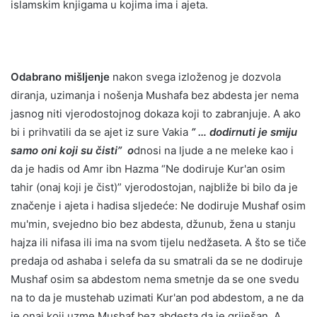
islamskim knjigama u kojima ima i ajeta.
Odabrano mišljenje
nakon svega izloženog je dozvola
diranja, uzimanja i nošenja Mushafa bez abdesta jer nema
jasnog niti vjerodostojnog dokaza koji to zabranjuje. A ako
bi i prihvatili da se ajet iz sure Vakia
” … dodirnuti je smiju
samo oni koji su čisti” o
dnosi na ljude a ne meleke kao i
da je hadis od Amr ibn Hazma “Ne dodiruje Kur'an osim
tahir (onaj koji je čist)” vjerodostojan, najbliže bi bilo da je
značenje i ajeta i hadisa sljedeće: Ne dodiruje Mushaf osim
mu'min, svejedno bio bez abdesta, džunub, žena u stanju
hajza ili nifasa ili ima na svom tijelu nedžaseta. A što se tiče
predaja od ashaba i selefa da su smatrali da se ne dodiruje
Mushaf osim sa abdestom nema smetnje da se one svedu
na to da je mustehab uzimati Kur'an pod abdestom, a ne da
je onaj koji uzme Mushaf bez abdesta da je griješan. A