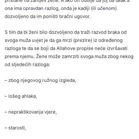
pristane na zahtjev žene. A ako on odbije da joj da talak a
ona ima opravdan razlog, onda je kadiji (ili učenom)
dozvoljeno da im poništi bračni ugovor.
S tim da bi ženi bilo dozvoljeno da traži razvod braka od
svoga muža uvjet je da ga mrzi (prezire) iz određenog
razloga te da se boji da Allahove propise neće izvršavati
prema njemu. Žene može zamrziti svoga muža zbog nekog
od sljedećih razloga:
– zbog njegovog ružnog izgleda,
– lošeg ahlaka,
– nepraktikovanja vjere,
– starosti,