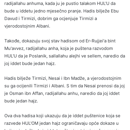
radijallahu anhuma, kada ju je pustio talakom HUL'U da
bude u iddetu jedno mjesečno pranje. Hadis bilježe Ebu
Davud i Tirmizi, dobrim ga ocjenjuje Tirmizi a
vjerodostojnim Albani.
Takođe, dokazuju svoj stav hadisom od Er-Rujjei'a bint
Mu'avvez, radijallahu anha, koja je puštena razvodom
HUL'U da je Poslanik, sallallahu alejhi ve sellem, naredio da
joj iddet bude jedan hajz.
Hadis bilježe Tirmizi, Nesai i Ibn Madže, a vjerodostojnim
su ga ocijenili Tirmizi i Albani. S tim da Nesai prenosi da joj
je Osman ibn Affan, radijallahu anhu, naredio da joj iddet
bude jedan hajz.
Ova dva hadisa koji ukazuju da je iddet puštenice koja se
razvede HUL'OM jedan hajz ograničavaju opće dokaze u