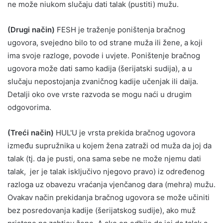
ne može niukom slučaju dati talak (pustiti) mužu.
(Drugi način)
FESH je traženje poništenja bračnog
ugovora, svejedno bilo to od strane muža ili žene, a koji
ima svoje razloge, povode i uvjete. Poništenje bračnog
ugovora može dati samo kadija (šerijatski sudija), a u
slučaju nepostojanja zvaničnog kadije učenjak ili daija.
Detalji oko ove vrste razvoda se mogu naći u drugim
odgovorima.
(Treći način)
HUL'U je vrsta prekida bračnog ugovora
između supružnika u kojem žena zatraži od muža da joj da
talak (tj. da je pusti, ona sama sebe ne može njemu dati
talak, jer je talak isključivo njegovo pravo) iz određenog
razloga uz obavezu vraćanja vjenčanog dara (mehra) mužu.
Ovakav način prekidanja bračnog ugovora se može učiniti
bez posredovanja kadije (šerijatskog sudije), ako muž