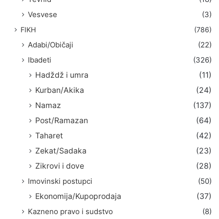
Vesvese
(3)
FIKH
(786)
Adabi/Običaji
(22)
Ibadeti
(326)
Hadždž i umra
(11)
Kurban/Akika
(24)
Namaz
(137)
Post/Ramazan
(64)
Taharet
(42)
Zekat/Sadaka
(23)
Zikrovi i dove
(28)
Imovinski postupci
(50)
Ekonomija/Kupoprodaja
(37)
Kazneno pravo i sudstvo
(8)