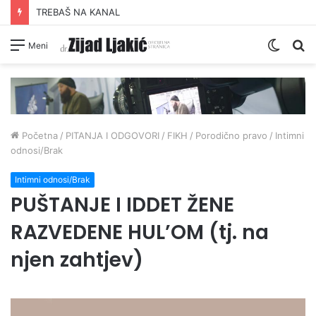
ŠUTNJA DAIJA O PRONEVJERI ZEKATA OD STRANE IZ-a
Switc
Pr
Meni
skin
Početna
/
PITANJA I ODGOVORI
/
FIKH
/
Porodično pravo
/
Intimni
odnosi/Brak
Intimni odnosi/Brak
PUŠTANJE I IDDET ŽENE
RAZVEDENE HUL’OM (tj. na
njen zahtjev)