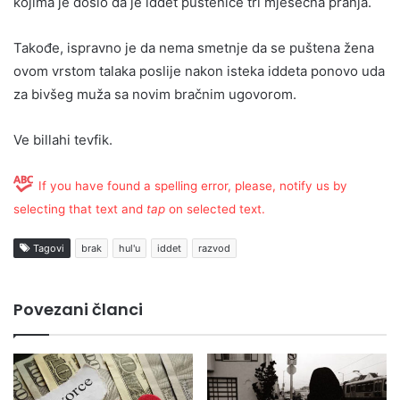
kojima je došlo da je iddet puštenice tri mjesečna pranja.
Takođe, ispravno je da nema smetnje da se puštena žena
ovom vrstom talaka poslije nakon isteka iddeta ponovo uda
za bivšeg muža sa novim bračnim ugovorom.
Ve billahi tevfik.
If you have found a spelling error, please, notify us by
selecting that text and
tap
on selected text.
Tagovi
brak
hul'u
iddet
razvod
Povezani članci