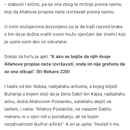
– slabosti i slično, pa se ona zbog te mržnje prema njemu
boji da Allahove propise neće izvršavati prema njemu.
U ovim slučajevima dozvoljeno joj je da traži razvod braka
s tim da je dužna vratiti svom mužu vjenčani dar (mehr) koji
je uzela osim ako on odustane.
Dokaz za hul'u je ajet:
“A ako se bojite da njih dvoje
Allahove propise neće izvršavati, onda im nije grehota da
se ona otkupi”. (El-Bekare 229)
I hadis od Ibn ‘Abbsa, radijallahu anhuma, a kojeg bilježi
Buharija u kojem stoji da je žena Sabit ibn Kajsa, radijallahu
anhu, došla Allahovom Poslaniku, sallallahu alejhi ve
sellem, i rekla: “Allahov Poslaniče, ne nalazim Sabitu
mahanu ni u vjeri niti u ponašanju, ali se bojim
nezahvalnosti (kufrul-a'šire)”. A on je upita: “Hoćeš li mu