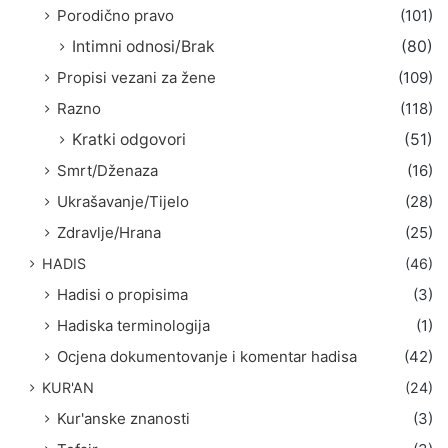
Porodično pravo
(101)
Intimni odnosi/Brak
(80)
Propisi vezani za žene
(109)
Razno
(118)
Kratki odgovori
(51)
Smrt/Dženaza
(16)
Ukrašavanje/Tijelo
(28)
Zdravlje/Hrana
(25)
HADIS
(46)
Hadisi o propisima
(3)
Hadiska terminologija
(1)
Ocjena dokumentovanje i komentar hadisa
(42)
KUR'AN
(24)
Kur'anske znanosti
(3)