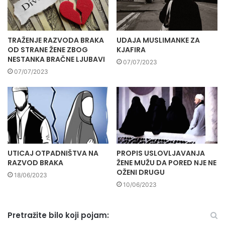
TRAŽENJE RAZVODA BRAKA
UDAJA MUSLIMANKE ZA
OD STRANE ŽENE ZBOG
KJAFIRA
NESTANKA BRAČNE LJUBAVI
07/07/2023
07/07/2023
UTICAJ OTPADNIŠTVA NA
PROPIS USLOVLJAVANJA
RAZVOD BRAKA
ŽENE MUŽU DA PORED NJE NE
OŽENI DRUGU
18/06/2023
10/06/2023
Pretražite bilo koji pojam: