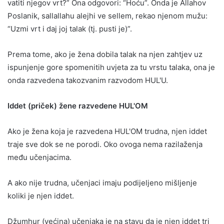
vatiti njegov vrt?” Ona odgovori: “Hoću”. Onda je Allahov
Poslanik, sallallahu alejhi ve sellem, rekao njenom mužu:
“Uzmi vrt i daj joj talak (tj. pusti je)”.
Prema tome, ako je žena dobila talak na njen zahtjev uz
ispunjenje gore spomenitih uvjeta za tu vrstu talaka, ona je
onda razvedena takozvanim razvodom HUL'U.
Iddet (priček) žene razvedene HUL'OM
Ako je žena koja je razvedena HUL'OM trudna, njen iddet
traje sve dok se ne porodi. Oko ovoga nema razilaženja
među učenjacima.
A ako nije trudna, učenjaci imaju podijeljeno mišljenje
koliki je njen iddet.
Džumhur (većina) učenjaka je na stavu da je njen iddet tri