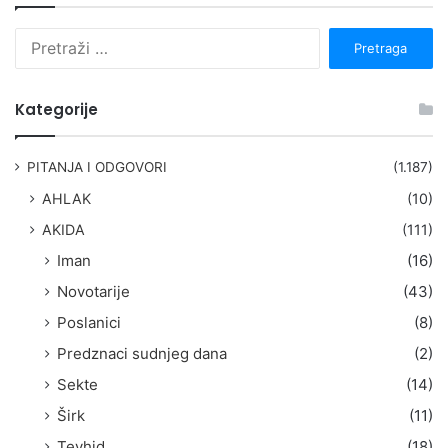
P
r
e
t
Kategorije
r
a
g
PITANJA I ODGOVORI
(1.187)
a
AHLAK
(10)
:
AKIDA
(111)
Iman
(16)
Novotarije
(43)
Poslanici
(8)
Predznaci sudnjeg dana
(2)
Sekte
(14)
Širk
(11)
Tevhid
(18)