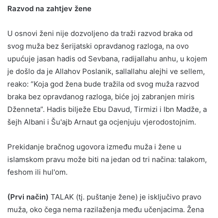
Razvod na zahtjev žene
U osnovi ženi nije dozvoljeno da traži razvod braka od
svog muža bez šerijatski opravdanog razloga, na ovo
upućuje jasan hadis od Sevbana, radijallahu anhu, u kojem
je došlo da je Allahov Poslanik, sallallahu alejhi ve sellem,
reako: “Koja god žena bude tražila od svog muža razvod
braka bez opravdanog razloga, biće joj zabranjen miris
Dženneta”. Hadis bilježe Ebu Davud, Tirmizi i Ibn Madže, a
šejh Albani i Šu'ajb Arnaut ga ocjenjuju vjerodostojnim.
Prekidanje bračnog ugovora između muža i žene u
islamskom pravu može biti na jedan od tri načina: talakom,
feshom ili hul'om.
(Prvi način)
TALAK (tj. puštanje žene) je isključivo pravo
muža, oko čega nema razilaženja među učenjacima. Žena