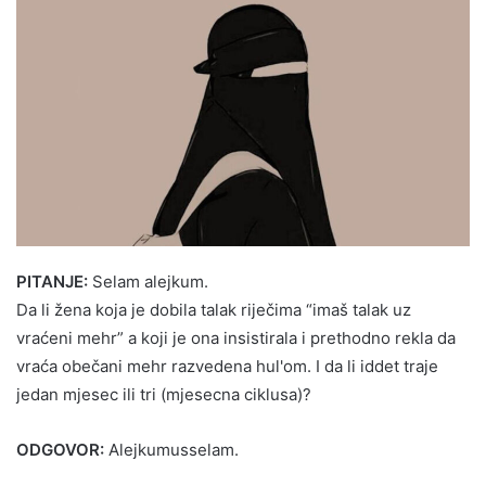
PITANJE:
Selam alejkum.
Da li žena koja je dobila talak riječima “imaš talak uz
vraćeni mehr” a koji je ona insistirala i prethodno rekla da
vraća obečani mehr razvedena hul'om. I da li iddet traje
jedan mjesec ili tri (mjesecna ciklusa)?
ODGOVOR:
Alejkumusselam.