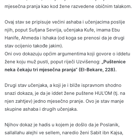
mjesečna pranja kao kod žene razvedene običnim talakom.
Ovaj stav se pripisuje većini ashaba i učenjacima poslije
njih, poput Sufjana Sevrija, učenjaka Kufe, imama Ebu
Hanife, Ahmeda i Ishaka (od koga se prenosi da je drugi
stav ocijenio takođe jakim).
Oni ovo dokazuju općim argumentima koji govore o iddetu
žene koju muž pusti, poput riječi Uzvišenog:
„Puštenice
neka čekaju tri mjesečna pranja“ (El-Bekare, 228).
Drugi stav učenjaka, a koji je i bliže ispravnom shodno
snazi dokaza, je da je iddet žene puštene HUL'OM (tj. na
njen zahtjev) jedno mjesečno pranje. Ovo je stav manje
skupine ashaba i drugih učenjaka.
Njihov dokaz je hadis u kojem je došlo da je Poslanik,
sallallahu alejhi ve sellem, naredio ženi Sabit ibn Kajsa,