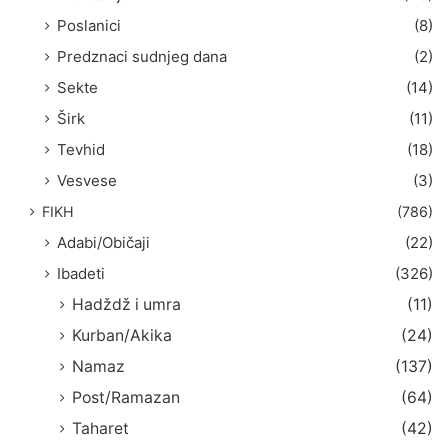
Poslanici
(8)
Predznaci sudnjeg dana
(2)
Sekte
(14)
Širk
(11)
Tevhid
(18)
Vesvese
(3)
FIKH
(786)
Adabi/Običaji
(22)
Ibadeti
(326)
Hadždž i umra
(11)
Kurban/Akika
(24)
Namaz
(137)
Post/Ramazan
(64)
Taharet
(42)