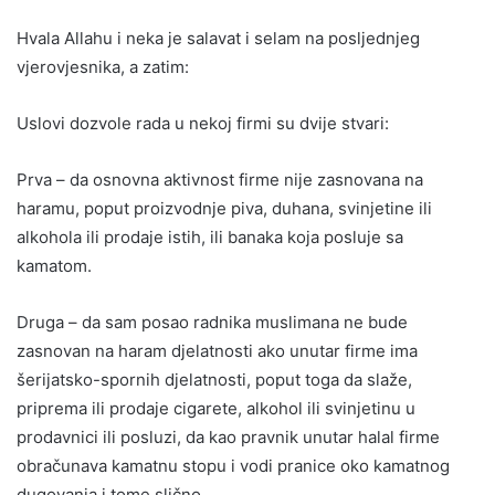
Hvala Allahu i neka je salavat i selam na posljednjeg
vjerovjesnika, a zatim:
Uslovi dozvole rada u nekoj firmi su dvije stvari:
Prva – da osnovna aktivnost firme nije zasnovana na
haramu, poput proizvodnje piva, duhana, svinjetine ili
alkohola ili prodaje istih, ili banaka koja posluje sa
kamatom.
Druga – da sam posao radnika muslimana ne bude
zasnovan na haram djelatnosti ako unutar firme ima
šerijatsko-spornih djelatnosti, poput toga da slaže,
priprema ili prodaje cigarete, alkohol ili svinjetinu u
prodavnici ili posluzi, da kao pravnik unutar halal firme
obračunava kamatnu stopu i vodi pranice oko kamatnog
dugovanja i tome slično.