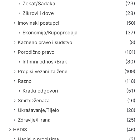
Zekat/Sadaka
(23)
Zikrovi i dove
(28)
Imovinski postupci
(50)
Ekonomija/Kupoprodaja
(37)
Kazneno pravo i sudstvo
(8)
Porodično pravo
(101)
Intimni odnosi/Brak
(80)
Propisi vezani za žene
(109)
Razno
(118)
Kratki odgovori
(51)
Smrt/Dženaza
(16)
Ukrašavanje/Tijelo
(28)
Zdravlje/Hrana
(25)
HADIS
(46)
Hadisi o propisima
(3)