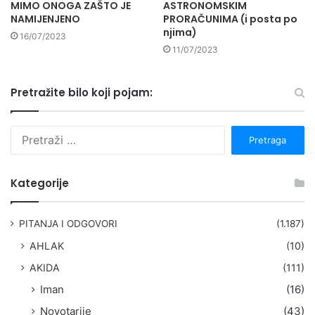
MIMO ONOGA ZAŠTO JE
ASTRONOMSKIM
NAMIJENJENO
PRORAČUNIMA (i posta po
njima)
16/07/2023
11/07/2023
Pretražite bilo koji pojam:
P
r
e
t
Kategorije
r
a
g
PITANJA I ODGOVORI
(1.187)
a
AHLAK
(10)
:
AKIDA
(111)
Iman
(16)
Novotarije
(43)