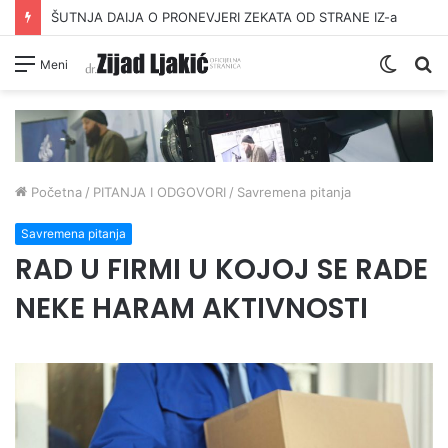
ŠUTNJA DAIJA O PRONEVJERI ZEKATA OD STRANE IZ-a
Switc
Pr
Meni
skin
Početna
/
PITANJA I ODGOVORI
/
Savremena pitanja
Savremena pitanja
RAD U FIRMI U KOJOJ SE RADE
NEKE HARAM AKTIVNOSTI