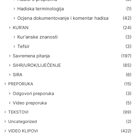
Hadiska terminologija
(1)
Ocjena dokumentovanje i komentar hadisa
(42)
KUR'AN
(24)
Kur'anske znanosti
(3)
Tefsir
(3)
Savremena pitanja
(197)
SIHR/UROK/LIJEČENJE
(65)
SIRA
(6)
PREPORUKA
(15)
Odgovori preporuka
(3)
Video preporuka
(5)
TEKSTOVI
(99)
Uncategorized
(2)
VIDEO KLIPOVI
(422)