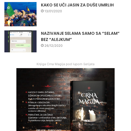
KAKO SE UČI JASIN ZA DUŠE UMRLIH
13/01/2020
NAZIVANJE SELAMA SAMO SA “SELAM”
BEZ “ALEJKUM”
26/12/2020
Knjiga Crna Magija pod lupom šerijata