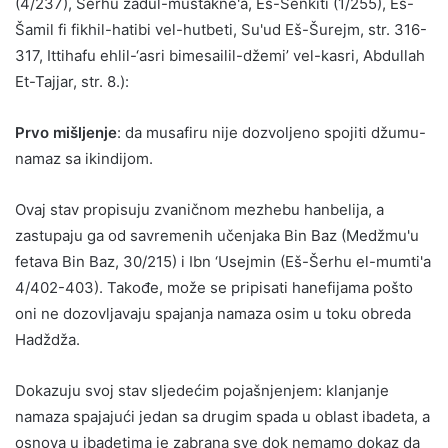
(4/237), Šerhu zadul-mustakne'a, Eš-Šenkiti (1/255), Eš-
Šamil fi fikhil-hatibi vel-hutbeti, Su'ud Eš-Šurejm, str. 316-
317, Ittihafu ehlil-‘asri bimesailil-džemi’ vel-kasri, Abdullah
Et-Tajjar, str. 8.):
Prvo mišljenje
: da musafiru nije dozvoljeno spojiti džumu-
namaz sa ikindijom.
Ovaj stav propisuju zvaničnom mezhebu hanbelija, a
zastupaju ga od savremenih učenjaka Bin Baz (Medžmu'u
fetava Bin Baz, 30/215) i Ibn ‘Usejmin (Eš-Šerhu el-mumti'a
4/402-403). Takođe, može se pripisati hanefijama pošto
oni ne dozovljavaju spajanja namaza osim u toku obreda
Hadždža.
Dokazuju svoj stav sljedećim pojašnjenjem: klanjanje
namaza spajajući jedan sa drugim spada u oblast ibadeta, a
osnova u ibadetima je zabrana sve dok nemamo dokaz da