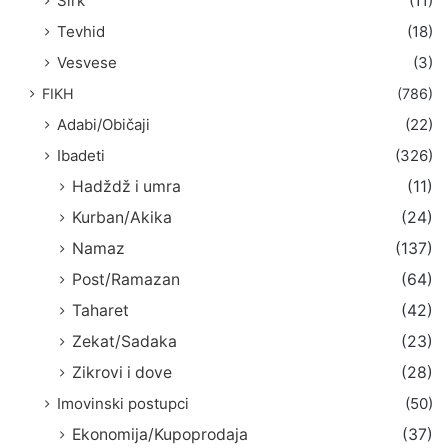
Širk
(11)
Tevhid
(18)
Vesvese
(3)
FIKH
(786)
Adabi/Običaji
(22)
Ibadeti
(326)
Hadždž i umra
(11)
Kurban/Akika
(24)
Namaz
(137)
Post/Ramazan
(64)
Taharet
(42)
Zekat/Sadaka
(23)
Zikrovi i dove
(28)
Imovinski postupci
(50)
Ekonomija/Kupoprodaja
(37)