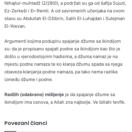
Nihajtul-muhtadž (2/280)), a podržali su ga od šafija Sujuti,
Ez-Zerkeši i Er-Remli. A od savremenih učenjaka na ovom
stavu su Abdullah El-Džibrin, Salih El-Luhajdan i Sulejman
El-‘Alevan.
Argumenti kojima podupiru spajanje džume sa ikindijom
su: da je propisano spajati podne sa ikindijom kao što je
došlo u vjerodostojnim hadisima, a džuma namaz je na
mjestu podne namaza te ko klanja džumu spada sa njega
obaveza klanjanja podne namaza, pa tako nema razlike
između džume i podne.
Radžih (odabrano) mišljenje
je da spajanje džume sa
ikindijom ima osnova, a Allah zna najbolje. Ve billahi tevfik.
Povezani članci