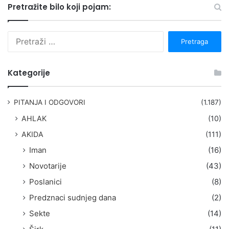
Pretražite bilo koji pojam:
P
r
e
t
Kategorije
r
a
g
PITANJA I ODGOVORI
(1.187)
a
AHLAK
(10)
:
AKIDA
(111)
Iman
(16)
Novotarije
(43)
Poslanici
(8)
Predznaci sudnjeg dana
(2)
Sekte
(14)