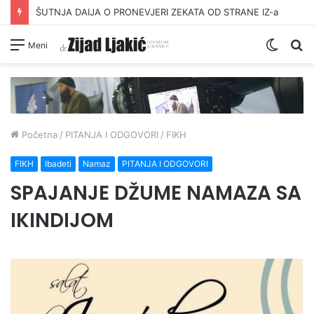
ŠUTNJA DAIJA O PRONEVJERI ZEKATA OD STRANE IZ-a
Switc
Pr
Meni
skin
Početna
/
PITANJA I ODGOVORI
/
FIKH
FIKH
Ibadeti
Namaz
PITANJA I ODGOVORI
SPAJANJE DŽUME NAMAZA SA
IKINDIJOM