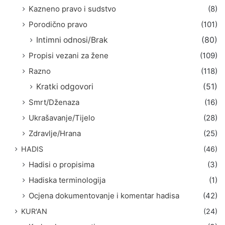
Kazneno pravo i sudstvo
(8)
Porodično pravo
(101)
Intimni odnosi/Brak
(80)
Propisi vezani za žene
(109)
Razno
(118)
Kratki odgovori
(51)
Smrt/Dženaza
(16)
Ukrašavanje/Tijelo
(28)
Zdravlje/Hrana
(25)
HADIS
(46)
Hadisi o propisima
(3)
Hadiska terminologija
(1)
Ocjena dokumentovanje i komentar hadisa
(42)
KUR'AN
(24)