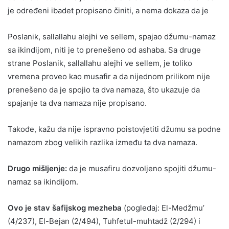
je određeni ibadet propisano činiti, a nema dokaza da je
Poslanik, sallallahu alejhi ve sellem, spajao džumu-namaz
sa ikindijom, niti je to prenešeno od ashaba. Sa druge
strane Poslanik, sallallahu alejhi ve sellem, je toliko
vremena proveo kao musafir a da nijednom prilikom nije
prenešeno da je spojio ta dva namaza, što ukazuje da
spajanje ta dva namaza nije propisano.
Takođe, kažu da nije ispravno poistovjetiti džumu sa podne
namazom zbog velikih razlika između ta dva namaza.
Drugo mišljenje:
da je musafiru dozvoljeno spojiti džumu-
namaz sa ikindijom.
Ovo je stav šafijskog mezheba
(pogledaj: El-Medžmu’
(4/237), El-Bejan (2/494), Tuhfetul-muhtadž (2/294) i