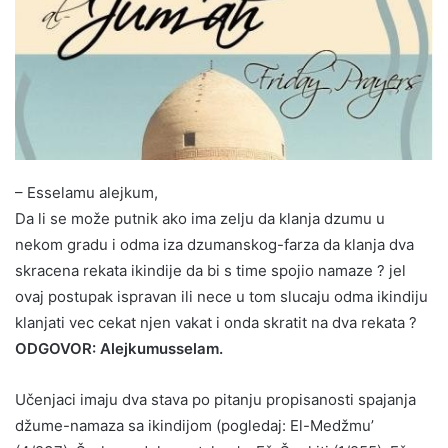
– Esselamu alejkum,
Da li se može putnik ako ima zelju da klanja dzumu u
nekom gradu i odma iza dzumanskog-farza da klanja dva
skracena rekata ikindije da bi s time spojio namaze ? jel
ovaj postupak ispravan ili nece u tom slucaju odma ikindiju
klanjati vec cekat njen vakat i onda skratit na dva rekata ?
ODGOVOR: Alejkumusselam.
Učenjaci imaju dva stava po pitanju propisanosti spajanja
džume-namaza sa ikindijom (pogledaj: El-Medžmu’