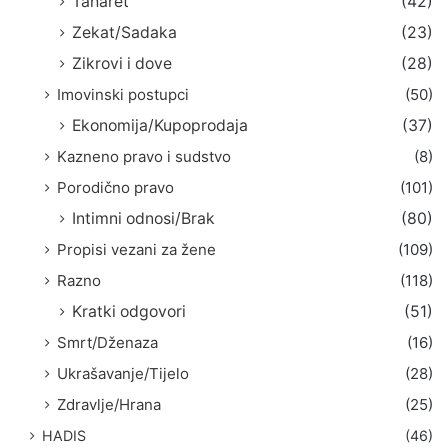
Taharet
(42)
Zekat/Sadaka
(23)
Zikrovi i dove
(28)
Imovinski postupci
(50)
Ekonomija/Kupoprodaja
(37)
Kazneno pravo i sudstvo
(8)
Porodično pravo
(101)
Intimni odnosi/Brak
(80)
Propisi vezani za žene
(109)
Razno
(118)
Kratki odgovori
(51)
Smrt/Dženaza
(16)
Ukrašavanje/Tijelo
(28)
Zdravlje/Hrana
(25)
HADIS
(46)