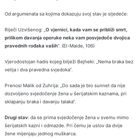
Od argumenata sa kojima dokazuju svoj stav je sljedeće:
Riječi Uzvišenog: „
O vjernici, kada vam se približi smrt,
prilikom davanja oporuke neka vam posvjedoče dvojica
pravednih rođaka vaših
“. (El-Maide, 106)
Vjerodostojan hadis kojeg bilježi Bejheki: „Nema braka bez
velija i dva pravedna svjedoka“.
Prenosi Malik od Zuhrija: „Do sada je bio sunnet da nije
dozvoljeno svjedočenje žena u šerijatskim kaznama, pri
sklapanju braka i davanju talaka“.
Drugi stav
: da se prima svjedočenje žena u svemu mimo
šerijatskih kazni i odmazde. Pri čemu je uslov da dvije
žene mijenjaju jednog muškarca.