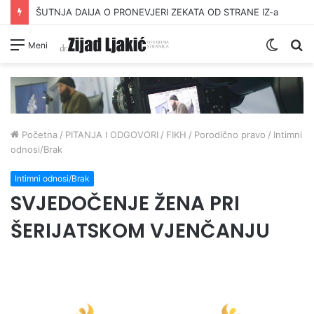
ŠUTNJA DAIJA O PRONEVJERI ZEKATA OD STRANE IZ-a
Switc
Pr
Meni
skin
Početna
/
PITANJA I ODGOVORI
/
FIKH
/
Porodično pravo
/
Intimni
odnosi/Brak
Intimni odnosi/Brak
SVJEDOČENJE ŽENA PRI
ŠERIJATSKOM VJENČANJU