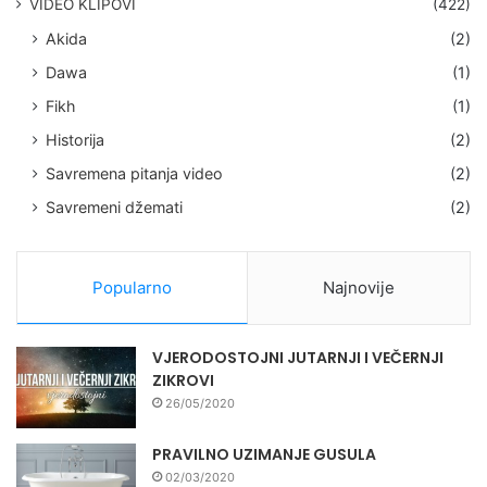
VIDEO KLIPOVI
(422)
Akida
(2)
Dawa
(1)
Fikh
(1)
Historija
(2)
Savremena pitanja video
(2)
Savremeni džemati
(2)
Popularno
Najnovije
VJERODOSTOJNI JUTARNJI I VEČERNJI
ZIKROVI
26/05/2020
PRAVILNO UZIMANJE GUSULA
02/03/2020