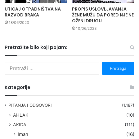
UTICAJ OTPADNIŠTVA NA
PROPIS USLOVLJAVANJA
RAZVOD BRAKA
ŽENE MUŽU DA PORED NJE NE
OŽENI DRUGU
18/06/2023
10/06/2023
Pretražite bilo koji pojam:
P
r
e
t
Kategorije
r
a
g
PITANJA I ODGOVORI
(1.187)
a
AHLAK
(10)
:
AKIDA
(111)
Iman
(16)