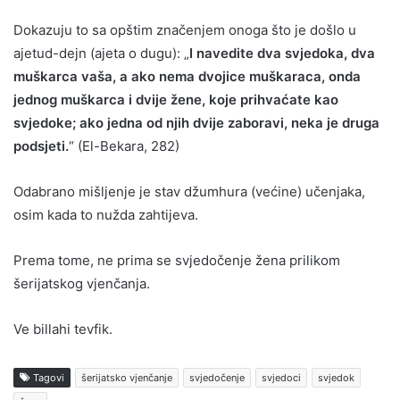
Dokazuju to sa opštim značenjem onoga što je došlo u
ajetud-dejn (ajeta o dugu): „
I navedite dva svjedoka, dva
muškarca vaša, a ako nema dvojice muškaraca, onda
jednog muškarca i dvije žene, koje prihvaćate kao
svjedoke; ako jedna od njih dvije zaboravi, neka je druga
podsjeti.
“ (El-Bekara, 282)
Odabrano mišljenje je stav džumhura (većine) učenjaka,
osim kada to nužda zahtijeva.
Prema tome, ne prima se svjedočenje žena prilikom
šerijatskog vjenčanja.
Ve billahi tevfik.
Tagovi
šerijatsko vjenčanje
svjedočenje
svjedoci
svjedok