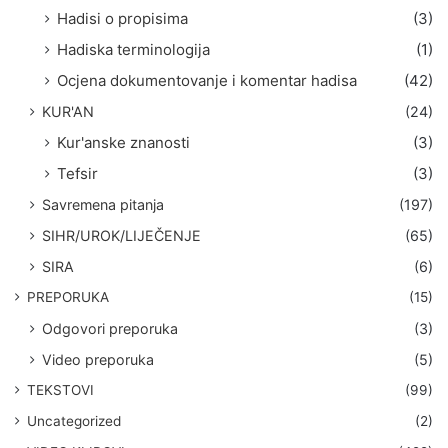
Hadisi o propisima
(3)
Hadiska terminologija
(1)
Ocjena dokumentovanje i komentar hadisa
(42)
KUR'AN
(24)
Kur'anske znanosti
(3)
Tefsir
(3)
Savremena pitanja
(197)
SIHR/UROK/LIJEČENJE
(65)
SIRA
(6)
PREPORUKA
(15)
Odgovori preporuka
(3)
Video preporuka
(5)
TEKSTOVI
(99)
Uncategorized
(2)