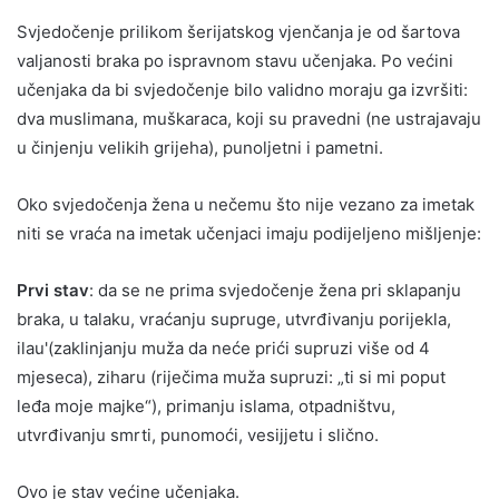
Svjedočenje prilikom šerijatskog vjenčanja je od šartova
valjanosti braka po ispravnom stavu učenjaka. Po većini
učenjaka da bi svjedočenje bilo validno moraju ga izvršiti:
dva muslimana, muškaraca, koji su pravedni (ne ustrajavaju
u činjenju velikih grijeha), punoljetni i pametni.
Oko svjedočenja žena u nečemu što nije vezano za imetak
niti se vraća na imetak učenjaci imaju podijeljeno mišljenje:
Prvi stav
: da se ne prima svjedočenje žena pri sklapanju
braka, u talaku, vraćanju supruge, utvrđivanju porijekla,
ilau'(zaklinjanju muža da neće prići supruzi više od 4
mjeseca), ziharu (riječima muža supruzi: „ti si mi poput
leđa moje majke“), primanju islama, otpadništvu,
utvrđivanju smrti, punomoći, vesijjetu i slično.
Ovo je stav većine učenjaka.