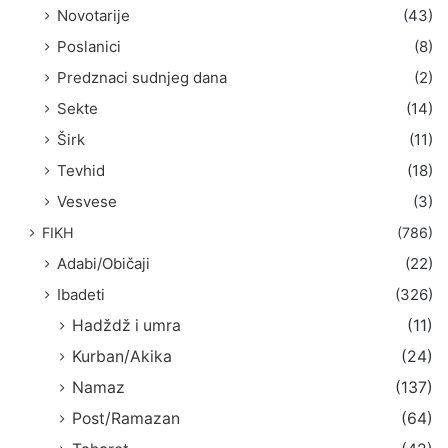
Novotarije
(43)
Poslanici
(8)
Predznaci sudnjeg dana
(2)
Sekte
(14)
Širk
(11)
Tevhid
(18)
Vesvese
(3)
FIKH
(786)
Adabi/Običaji
(22)
Ibadeti
(326)
Hadždž i umra
(11)
Kurban/Akika
(24)
Namaz
(137)
Post/Ramazan
(64)