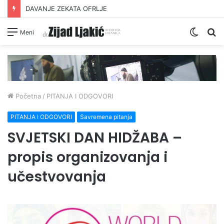
INTIMNI ODNOS JE OPSKRBA
Switc
Pr
Meni
skin
Početna
/
PITANJA I ODGOVORI
PITANJA I ODGOVORI
Savremena pitanja
SVJETSKI DAN HIDŽABA –
propis organizovanja i
učestvovanja