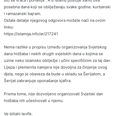
što se vraća i ponavlja”. A u islamu postoje samo dva
posebna dana koji se obilježavaju svake godine: kurbanski
i ramazanski bajram.
Ostale detalje njegovog odgovora možete naći na ovom
linku:
https://islamqa.info/ar/217241
Nema razlike u propisu između organizovanja Svjetskog
dana hidžaba i nekih drugih svjetskih dana u kojima se
uzme neko islamsko obilježje i učini specifičnim za taj dan.
Lijepa i plemenita namjera nije dovoljna za činjenje ovog
djela, nego je obaveza da bude u skladu sa Šerijatom, a
Šerijat zabranjuje oponašanje kjafira.
Prema tome, nije dozvoljeno organizovati Svjetski dan
hidžaba niti učestvovati u njemu.
Ve billahi tevfik.