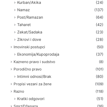
Kurban/Akika
(24)
Namaz
(137)
Post/Ramazan
(64)
Taharet
(42)
Zekat/Sadaka
(23)
Zikrovi i dove
(28)
Imovinski postupci
(50)
Ekonomija/Kupoprodaja
(37)
Kazneno pravo i sudstvo
(8)
Porodično pravo
(101)
Intimni odnosi/Brak
(80)
Propisi vezani za žene
(109)
Razno
(118)
Kratki odgovori
(51)
Smrt/Dženaza
(16)