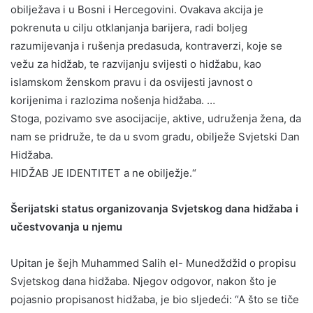
obilježava i u Bosni i Hercegovini. Ovakava akcija je
pokrenuta u cilju otklanjanja barijera, radi boljeg
razumijevanja i rušenja predasuda, kontraverzi, koje se
vežu za hidžab, te razvijanju svijesti o hidžabu, kao
islamskom ženskom pravu i da osvijesti javnost o
korijenima i razlozima nošenja hidžaba. …
Stoga, pozivamo sve asocijacije, aktive, udruženja žena, da
nam se pridruže, te da u svom gradu, obilježe Svjetski Dan
Hidžaba.
HIDŽAB JE IDENTITET a ne obilježje.“
Šerijatski status organizovanja Svjetskog dana hidžaba i
učestvovanja u njemu
Upitan je šejh Muhammed Salih el- Munedždžid o propisu
Svjetskog dana hidžaba. Njegov odgovor, nakon što je
pojasnio propisanost hidžaba, je bio sljedeći: “A što se tiče