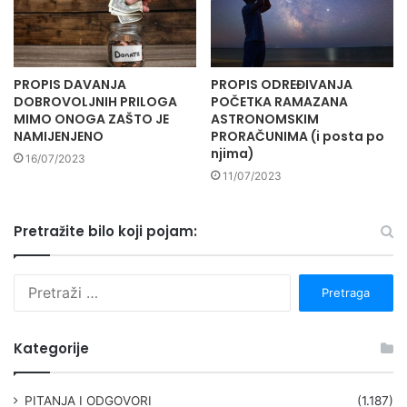
PROPIS DAVANJA
PROPIS ODREĐIVANJA
DOBROVOLJNIH PRILOGA
POČETKA RAMAZANA
MIMO ONOGA ZAŠTO JE
ASTRONOMSKIM
NAMIJENJENO
PRORAČUNIMA (i posta po
njima)
16/07/2023
11/07/2023
Pretražite bilo koji pojam:
P
r
e
t
Kategorije
r
a
g
PITANJA I ODGOVORI
(1.187)