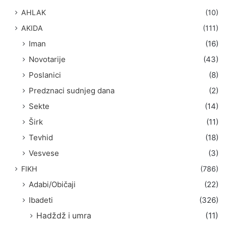
a
AHLAK
(10)
:
AKIDA
(111)
Iman
(16)
Novotarije
(43)
Poslanici
(8)
Predznaci sudnjeg dana
(2)
Sekte
(14)
Širk
(11)
Tevhid
(18)
Vesvese
(3)
FIKH
(786)
Adabi/Običaji
(22)
Ibadeti
(326)
Hadždž i umra
(11)