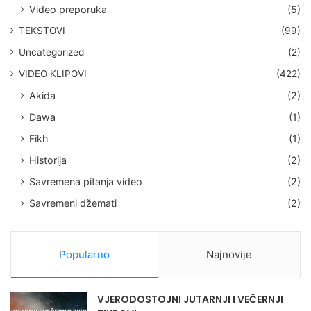
Video preporuka
(5)
TEKSTOVI
(99)
Uncategorized
(2)
VIDEO KLIPOVI
(422)
Akida
(2)
Dawa
(1)
Fikh
(1)
Historija
(2)
Savremena pitanja video
(2)
Savremeni džemati
(2)
Popularno
Najnovije
VJERODOSTOJNI JUTARNJI I VEČERNJI