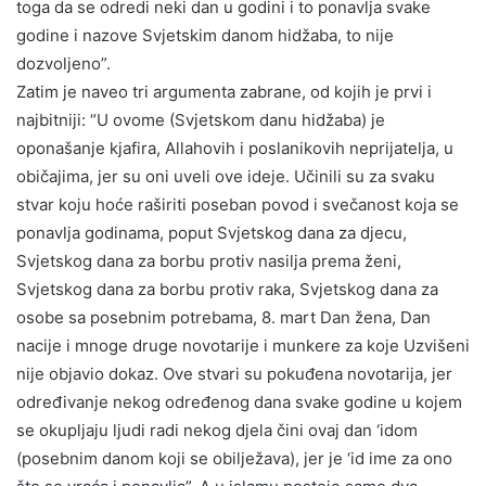
toga da se odredi neki dan u godini i to ponavlja svake
godine i nazove Svjetskim danom hidžaba, to nije
dozvoljeno”.
Zatim je naveo tri argumenta zabrane, od kojih je prvi i
najbitniji: “U ovome (Svjetskom danu hidžaba) je
oponašanje kjafira, Allahovih i poslanikovih neprijatelja, u
običajima, jer su oni uveli ove ideje. Učinili su za svaku
stvar koju hoće raširiti poseban povod i svečanost koja se
ponavlja godinama, poput Svjetskog dana za djecu,
Svjetskog dana za borbu protiv nasilja prema ženi,
Svjetskog dana za borbu protiv raka, Svjetskog dana za
osobe sa posebnim potrebama, 8. mart Dan žena, Dan
nacije i mnoge druge novotarije i munkere za koje Uzvišeni
nije objavio dokaz. Ove stvari su pokuđena novotarija, jer
određivanje nekog određenog dana svake godine u kojem
se okupljaju ljudi radi nekog djela čini ovaj dan ‘idom
(posebnim danom koji se obilježava), jer je ‘id ime za ono