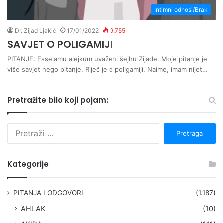
Intimni odnosi/Brak
Dr. Zijad Ljakić
17/01/2022
9.755
SAVJET O POLIGAMIJI
PITANJE: Esselamu alejkum uvaženi šejhu Zijade. Moje pitanje je
više savjet nego pitanje. Riječ je o poligamiji. Naime, imam nijet…
Pretražite bilo koji pojam:
P
r
e
t
Kategorije
r
a
g
PITANJA I ODGOVORI
(1.187)
a
AHLAK
(10)
: