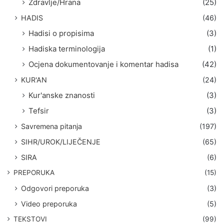
Zdravlje/Hrana
(25)
HADIS
(46)
Hadisi o propisima
(3)
Hadiska terminologija
(1)
Ocjena dokumentovanje i komentar hadisa
(42)
KUR'AN
(24)
Kur'anske znanosti
(3)
Tefsir
(3)
Savremena pitanja
(197)
SIHR/UROK/LIJEČENJE
(65)
SIRA
(6)
PREPORUKA
(15)
Odgovori preporuka
(3)
Video preporuka
(5)
TEKSTOVI
(99)