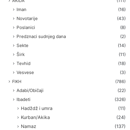
AKIDA
(111)
Iman
(16)
Novotarije
(43)
Poslanici
(8)
Predznaci sudnjeg dana
(2)
Sekte
(14)
Širk
(11)
Tevhid
(18)
Vesvese
(3)
FIKH
(786)
Adabi/Običaji
(22)
Ibadeti
(326)
Hadždž i umra
(11)
Kurban/Akika
(24)
Namaz
(137)