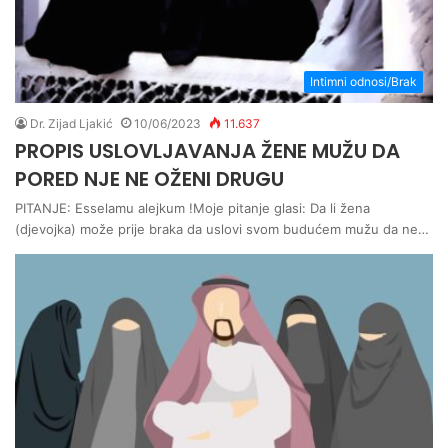
Intimni odnosi/Brak
Dr. Zijad Ljakić
10/06/2023
11.637
PROPIS USLOVLJAVANJA ŽENE MUŽU DA
PORED NJE NE OŽENI DRUGU
PITANJE: Esselamu alejkum !Moje pitanje glasi: Da li žena
(djevojka) može prije braka da uslovi svom budućem mužu da ne…