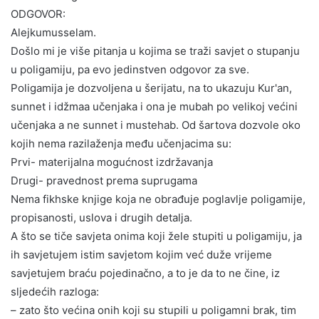
ODGOVOR:
Alejkumusselam.
Došlo mi je više pitanja u kojima se traži savjet o stupanju
u poligamiju, pa evo jedinstven odgovor za sve.
Poligamija je dozvoljena u šerijatu, na to ukazuju Kur'an,
sunnet i idžmaa učenjaka i ona je mubah po velikoj većini
učenjaka a ne sunnet i mustehab. Od šartova dozvole oko
kojih nema razilaženja među učenjacima su:
Prvi- materijalna mogućnost izdržavanja
Drugi- pravednost prema suprugama
Nema fikhske knjige koja ne obrađuje poglavlje poligamije,
propisanosti, uslova i drugih detalja.
A što se tiče savjeta onima koji žele stupiti u poligamiju, ja
ih savjetujem istim savjetom kojim već duže vrijeme
savjetujem braću pojedinačno, a to je da to ne čine, iz
sljedećih razloga:
– zato što većina onih koji su stupili u poligamni brak, tim