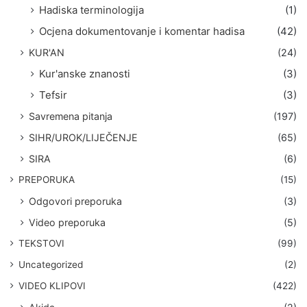
Hadiska terminologija
(1)
Ocjena dokumentovanje i komentar hadisa
(42)
KUR'AN
(24)
Kur'anske znanosti
(3)
Tefsir
(3)
Savremena pitanja
(197)
SIHR/UROK/LIJEČENJE
(65)
SIRA
(6)
PREPORUKA
(15)
Odgovori preporuka
(3)
Video preporuka
(5)
TEKSTOVI
(99)
Uncategorized
(2)
VIDEO KLIPOVI
(422)