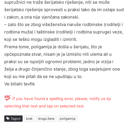
supružnici ne traže šerijatsko riješenje, niti se može
šerijatsko riješenje sprovesti u praksi tako da im ostaje sud
i zakon, a ona nije vjenčana zakonski.
– zato što se zbog višeženstva naruše rodbinske (roditelji i
rodbina muža) i taštinske (roditelji i rodbina supruge) veze,
koji se teško mogu izgladiti i izmiriti.
Prema tome, poligamija je došla u šerijatu, što je
općepoznata stvar, nisam je ja izmislio niti ulema ali u
praksi su se ispoljili ogromni problemi, jedno je vizija i
želja a drugo činjenično stanje, zbog toga savjetujem one
koji su me pitali da se ne upuštaju u to.
Ve billahi tevfik
If you have found a spelling error, please, notify us by
selecting that text and
tap
on selected text.
Tagovi
brak
druga žena
poligamija