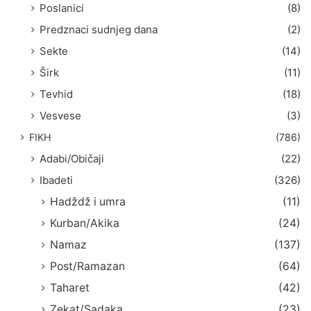
Poslanici
(8)
Predznaci sudnjeg dana
(2)
Sekte
(14)
Širk
(11)
Tevhid
(18)
Vesvese
(3)
FIKH
(786)
Adabi/Običaji
(22)
Ibadeti
(326)
Hadždž i umra
(11)
Kurban/Akika
(24)
Namaz
(137)
Post/Ramazan
(64)
Taharet
(42)
Zekat/Sadaka
(23)