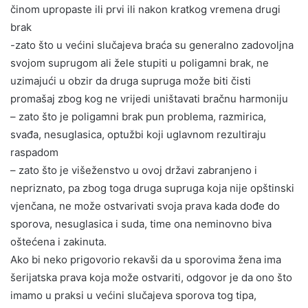
činom upropaste ili prvi ili nakon kratkog vremena drugi
brak
-zato što u većini slučajeva braća su generalno zadovoljna
svojom suprugom ali žele stupiti u poligamni brak, ne
uzimajući u obzir da druga supruga može biti čisti
promašaj zbog kog ne vrijedi uništavati bračnu harmoniju
– zato što je poligamni brak pun problema, razmirica,
svađa, nesuglasica, optužbi koji uglavnom rezultiraju
raspadom
– zato što je višeženstvo u ovoj državi zabranjeno i
nepriznato, pa zbog toga druga supruga koja nije opštinski
vjenčana, ne može ostvarivati svoja prava kada dođe do
sporova, nesuglasica i suda, time ona neminovno biva
oštećena i zakinuta.
Ako bi neko prigovorio rekavši da u sporovima žena ima
šerijatska prava koja može ostvariti, odgovor je da ono što
imamo u praksi u većini slučajeva sporova tog tipa,