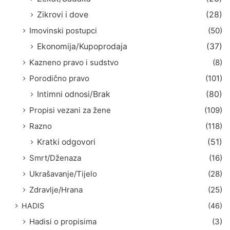
Zikrovi i dove
(28)
Imovinski postupci
(50)
Ekonomija/Kupoprodaja
(37)
Kazneno pravo i sudstvo
(8)
Porodično pravo
(101)
Intimni odnosi/Brak
(80)
Propisi vezani za žene
(109)
Razno
(118)
Kratki odgovori
(51)
Smrt/Dženaza
(16)
Ukrašavanje/Tijelo
(28)
Zdravlje/Hrana
(25)
HADIS
(46)
Hadisi o propisima
(3)