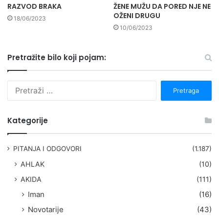
RAZVOD BRAKA
ŽENE MUŽU DA PORED NJE NE
OŽENI DRUGU
18/06/2023
10/06/2023
Pretražite bilo koji pojam:
P
r
e
t
Kategorije
r
a
g
PITANJA I ODGOVORI
(1.187)
a
AHLAK
(10)
:
AKIDA
(111)
Iman
(16)
Novotarije
(43)