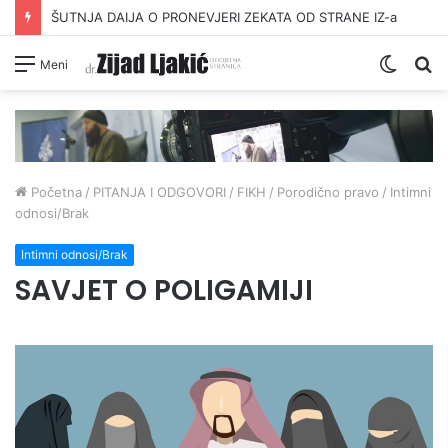
ŠUTNJA DAIJA O PRONEVJERI ZEKATA OD STRANE IZ-a
Switc
Pr
Meni
skin
Početna
/
PITANJA I ODGOVORI
/
FIKH
/
Porodično pravo
/
Intimni
odnosi/Brak
Intimni odnosi/Brak
SAVJET O POLIGAMIJI