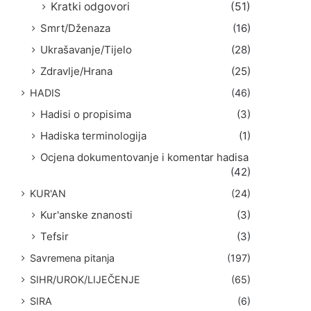
Kratki odgovori
(51)
Smrt/Dženaza
(16)
Ukrašavanje/Tijelo
(28)
Zdravlje/Hrana
(25)
HADIS
(46)
Hadisi o propisima
(3)
Hadiska terminologija
(1)
Ocjena dokumentovanje i komentar hadisa
(42)
KUR'AN
(24)
Kur'anske znanosti
(3)
Tefsir
(3)
Savremena pitanja
(197)
SIHR/UROK/LIJEČENJE
(65)
SIRA
(6)