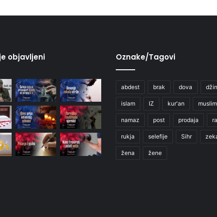
je objavljeni
Oznake/Tagovi
abdest
brak
dova
džin
islam
IZ
kur'an
muslim
namaz
post
prodaja
r
rukja
selefije
Sihr
zek
žena
žene