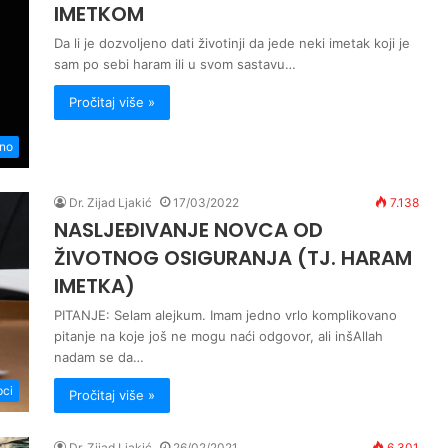
IMETKOM
Da li je dozvoljeno dati životinji da jede neki imetak koji je
sam po sebi haram ili u svom sastavu…
Pročitaj više »
no
Dr. Zijad Ljakić
17/03/2022
7.138
NASLJEĐIVANJE NOVCA OD
ŽIVOTNOG OSIGURANJA (TJ. HARAM
IMETKA)
PITANJE: Selam alejkum. Imam jedno vrlo komplikovano
pitanje na koje još ne mogu naći odgovor, ali inšAllah
nadam se da…
pci
Pročitaj više »
Dr. Zijad Ljakić
26/02/2021
6.301