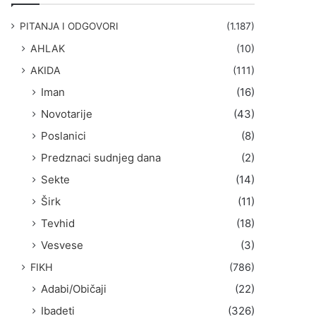
g
a
PITANJA I ODGOVORI
(1.187)
:
AHLAK
(10)
AKIDA
(111)
Iman
(16)
Novotarije
(43)
Poslanici
(8)
Predznaci sudnjeg dana
(2)
Sekte
(14)
Širk
(11)
Tevhid
(18)
Vesvese
(3)
FIKH
(786)
Adabi/Običaji
(22)
Ibadeti
(326)