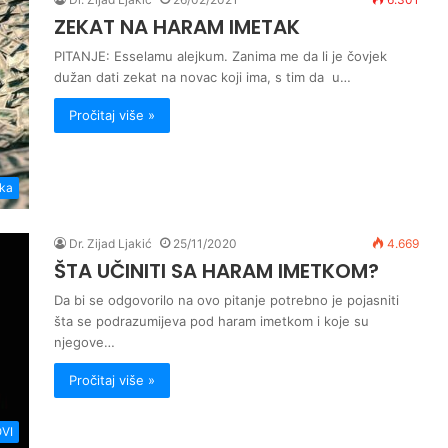
ZEKAT NA HARAM IMETAK
PITANJE: Esselamu alejkum. Zanima me da li je čovjek
dužan dati zekat na novac koji ima, s tim da u…
Pročitaj više »
ka
Dr. Zijad Ljakić
25/11/2020
4.669
ŠTA UČINITI SA HARAM IMETKOM?
Da bi se odgovorilo na ovo pitanje potrebno je pojasniti
šta se podrazumijeva pod haram imetkom i koje su
njegove…
Pročitaj više »
VI