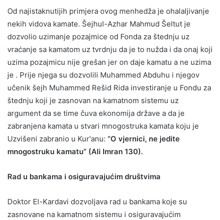
Od najistaknutijih primjera ovog menhedža je ohalaljivanje
nekih vidova kamate. Šejhul-Azhar Mahmud Šeltut je
dozvolio uzimanje pozajmice od Fonda za štednju uz
vraćanje sa kamatom uz tvrdnju da je to nužda i da onaj koji
uzima pozajmicu nije grešan jer on daje kamatu a ne uzima
je . Prije njega su dozvolili Muhammed Abduhu i njegov
učenik šejh Muhammed Rešid Rida investiranje u Fondu za
štednju koji je zasnovan na kamatnom sistemu uz
argument da se time čuva ekonomija države a da je
zabranjena kamata u stvari mnogostruka kamata koju je
Uzvišeni zabranio u Kur'anu:
“O vjernici, ne jedite
mnogostruku kamatu” (Ali Imran 130).
Rad u bankama i osiguravajućim društvima
Doktor El-Kardavi dozvoljava rad u bankama koje su
zasnovane na kamatnom sistemu i osiguravajućim