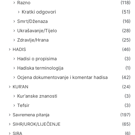
Razno
(118)
Kratki odgovori
(51)
Smrt/Dženaza
(16)
Ukrašavanje/Tijelo
(28)
Zdravlje/Hrana
(25)
HADIS
(46)
Hadisi o propisima
(3)
Hadiska terminologija
(1)
Ocjena dokumentovanje i komentar hadisa
(42)
KUR'AN
(24)
Kur'anske znanosti
(3)
Tefsir
(3)
Savremena pitanja
(197)
SIHR/UROK/LIJEČENJE
(65)
SIRA
(6)