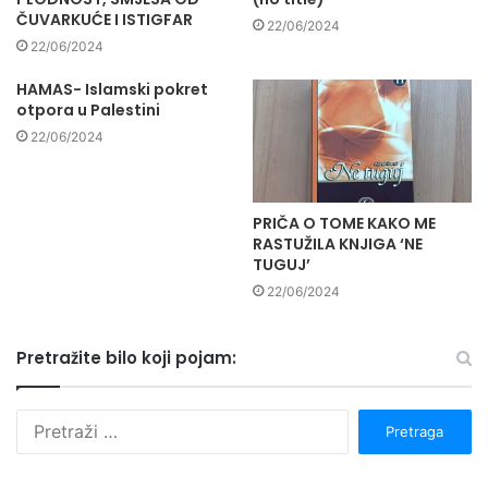
ČUVARKUĆE I ISTIGFAR
22/06/2024
22/06/2024
HAMAS- Islamski pokret
otpora u Palestini
22/06/2024
PRIČA O TOME KAKO ME
RASTUŽILA KNJIGA ‘NE
TUGUJ’
22/06/2024
Pretražite bilo koji pojam:
P
r
e