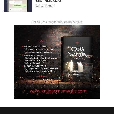
BEZ “ALEJKUM”
26/12/2020
Knjiga Crna Magija pod lupom šerijata