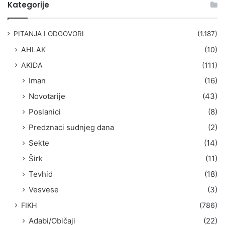
t
Kategorije
r
a
g
PITANJA I ODGOVORI
(1.187)
a
AHLAK
(10)
:
AKIDA
(111)
Iman
(16)
Novotarije
(43)
Poslanici
(8)
Predznaci sudnjeg dana
(2)
Sekte
(14)
Širk
(11)
Tevhid
(18)
Vesvese
(3)
FIKH
(786)
Adabi/Običaji
(22)