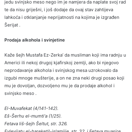
jedu svinjsko meso nego im je namjera da naplate svoj rad
te da nisu griješni, i još dodaje da ovaj stav zahtijeva
lahkoća i otklanjanje neprijatnosti na kojima je izgrađen
Šerijat .
Prodaja alkohola i svinjetine
Kaže šejh Mustafa Ez-Zerka’ da musliman koji ima radnju u
Americi ili nekoj drugoj kjafirskoj zemlji, ako bi njegovo
neprodavanje alkohola i svinjskog mesa uzrokovalo da
izgubi mnoge mušterije, a on ne zna neki drugi posao koji
mu je dovoljan, dozvoljeno mu je da prodaje alkohol i
svinjsko meso .
El-Muvafekat (4/141-142).
Eš-Šerhu el-mumti'a (1/25).
Fetava liš-šejh Šeltut, str. 326.
Evlevijatu el-hareketil-islamijje, str. 32, i Fetava muasire,