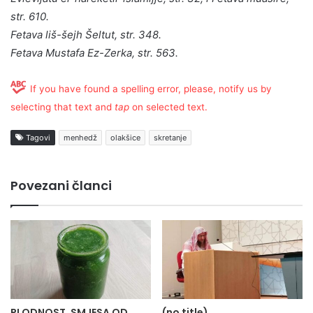
str. 610.
Fetava liš-šejh Šeltut, str. 348.
Fetava Mustafa Ez-Zerka, str. 563.
If you have found a spelling error, please, notify us by
selecting that text and
tap
on selected text.
Tagovi
menhedž
olakšice
skretanje
Povezani članci
PLODNOST, SMJESA OD
(no title)