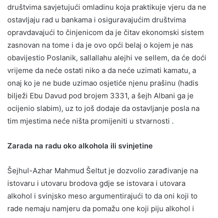
društvima savjetujući omladinu koja praktikuje vjeru da ne
ostavljaju rad u bankama i osiguravajućim društvima
opravdavajući to činjenicom da je čitav ekonomski sistem
zasnovan na tome i da je ovo opći belaj o kojem je nas
obavijestio Poslanik, sallallahu alejhi ve sellem, da će doći
vrijeme da neće ostati niko a da neće uzimati kamatu, a
onaj ko je ne bude uzimao osjetiće njenu prašinu (hadis
bilježi Ebu Davud pod brojem 3331, a šejh Albani ga je
ocijenio slabim), uz to još dodaje da ostavljanje posla na
tim mjestima neće ništa promijeniti u stvarnosti .
Zarada na radu oko alkohola ili svinjetine
Šejhul-Azhar Mahmud Šeltut je dozvolio zarađivanje na
istovaru i utovaru brodova gdje se istovara i utovara
alkohol i svinjsko meso argumentirajući to da oni koji to
rade nemaju namjeru da pomažu one koji piju alkohol i