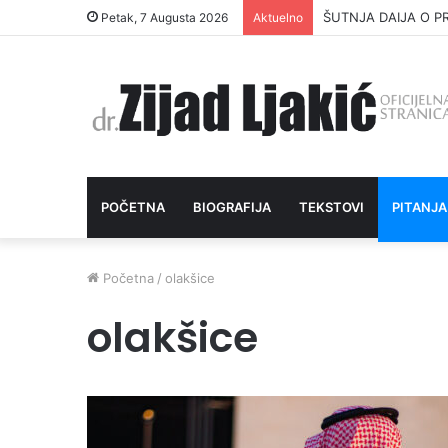
ŠUTNJA DAIJA O P
Petak, 7 Augusta 2026
Aktuelno
POČETNA
BIOGRAFIJA
TEKSTOVI
PITANJA
Početna
/
olakšice
olakšice