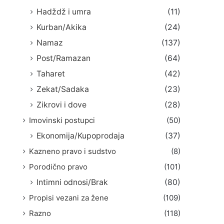
Hadždž i umra
(11)
Kurban/Akika
(24)
Namaz
(137)
Post/Ramazan
(64)
Taharet
(42)
Zekat/Sadaka
(23)
Zikrovi i dove
(28)
Imovinski postupci
(50)
Ekonomija/Kupoprodaja
(37)
Kazneno pravo i sudstvo
(8)
Porodično pravo
(101)
Intimni odnosi/Brak
(80)
Propisi vezani za žene
(109)
Razno
(118)