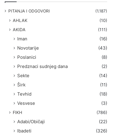
g
a
PITANJA I ODGOVORI
(1.187)
:
AHLAK
(10)
AKIDA
(111)
Iman
(16)
Novotarije
(43)
Poslanici
(8)
Predznaci sudnjeg dana
(2)
Sekte
(14)
Širk
(11)
Tevhid
(18)
Vesvese
(3)
FIKH
(786)
Adabi/Običaji
(22)
Ibadeti
(326)