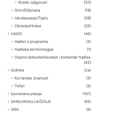
Kratki odgovori
(51)
Smrt/Dženaza
(16)
Ukrašavanje/Tijelo
(28)
Zdravlje/Hrana
(25)
HADIS
(46)
Hadisi o propisima
(3)
Hadiska terminologija
(1)
Ocjena dokumentovanje i komentar hadisa
(42)
KUR'AN
(24)
Kur'anske znanosti
(3)
Tefsir
(3)
Savremena pitanja
(197)
SIHR/UROK/LIJEČENJE
(65)
SIRA
(6)