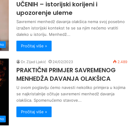
UČENIH – istorijski korijeni i
upozorenje uleme
Savremeni menhedž davanja olakšica nema svoj posebno
izražen istorijski kontekst te se sa njim nećemo vratiti
daleko u istoriju. Menhedž...
no
Pročitaj više »
Dr. Zijad Ljakić
24/02/2023
2.489
PRAKTIČNI PRIMJER SAVREMENOG
MENHEDŽA DAVANJA OLAKŠICA
U ovom poglavlju ćemo navesti nekoliko primjera u kojima
se najkristalnije očituje savremeni menhedž davanja
olakšica. Spomenućemo stavove...
Pročitaj više »
no