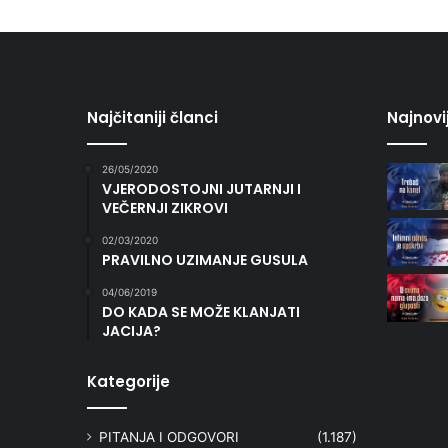
Najčitaniji članci
Najnovi
26/05/2020
VJERODOSTOJNI JUTARNJI I
VEČERNJI ZIKROVI
02/03/2020
PRAVILNO UZIMANJE GUSULA
04/06/2019
DO KADA SE MOŽE KLANJATI
JACIJA?
Kategorije
PITANJA I ODGOVORI
(1.187)