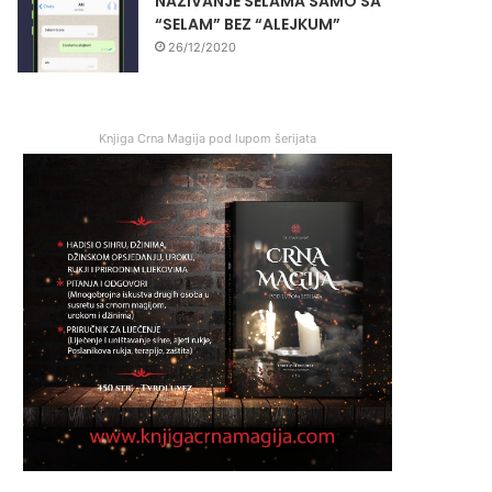
NAZIVANJE SELAMA SAMO SA
“SELAM” BEZ “ALEJKUM”
26/12/2020
Knjiga Crna Magija pod lupom šerijata