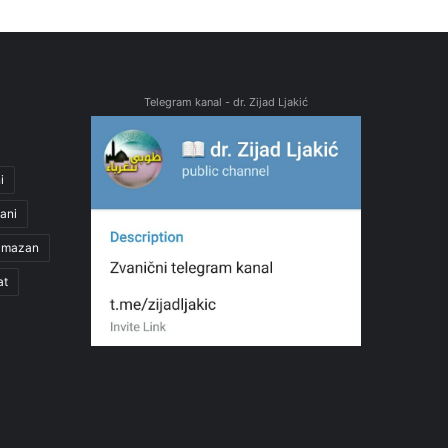
Telegram kanal - dr. Zijad Ljakić
i
ani
amazan
at