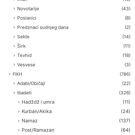
Novotarije
(43)
Poslanici
(8)
Predznaci sudnjeg dana
(2)
Sekte
(14)
Širk
(11)
Tevhid
(18)
Vesvese
(3)
FIKH
(786)
Adabi/Običaji
(22)
Ibadeti
(326)
Hadždž i umra
(11)
Kurban/Akika
(24)
Namaz
(137)
Post/Ramazan
(64)