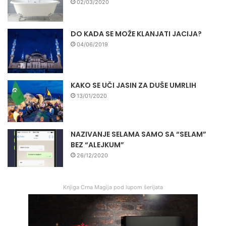
02/03/2020
DO KADA SE MOŽE KLANJATI JACIJA?
04/06/2019
KAKO SE UČI JASIN ZA DUŠE UMRLIH
13/01/2020
NAZIVANJE SELAMA SAMO SA “SELAM”
BEZ “ALEJKUM”
26/12/2020
Knjiga Crna Magija pod lupom šerijata