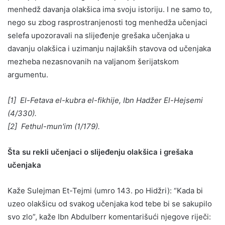
menhedž davanja olakšica ima svoju istoriju. I ne samo to,
nego su zbog rasprostranjenosti tog menhedža učenjaci
selefa upozoravali na slijeđenje grešaka učenjaka u
davanju olakšica i uzimanju najlakših stavova od učenjaka
mezheba nezasnovanih na valjanom šerijatskom
argumentu.
[1] El-Fetava el-kubra el-fikhije, Ibn Hadžer El-Hejsemi
(4/330).
[2] Fethul-mun'im (1/179).
Šta su rekli učenjaci o slijeđenju olakšica i grešaka
učenjaka
Kaže Sulejman Et-Tejmi (umro 143. po Hidžri): “Kada bi
uzeo olakšicu od svakog učenjaka kod tebe bi se sakupilo
svo zlo”, kaže Ibn Abdulberr komentarišući njegove riječi: