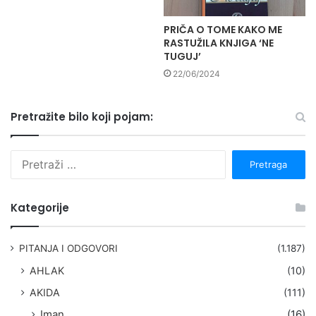
PRIČA O TOME KAKO ME
RASTUŽILA KNJIGA ‘NE
TUGUJ’
22/06/2024
Pretražite bilo koji pojam:
P
r
e
t
Kategorije
r
a
g
PITANJA I ODGOVORI
(1.187)
a
AHLAK
(10)
:
AKIDA
(111)
Iman
(16)