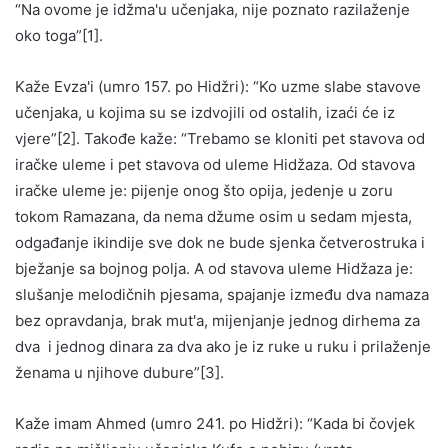
“Na ovome je idžma'u učenjaka, nije poznato razilaženje
oko toga”[1].
Kaže Evza'i (umro 157. po Hidžri): “Ko uzme slabe stavove
učenjaka, u kojima su se izdvojili od ostalih, izaći će iz
vjere”[2]. Takođe kaže: “Trebamo se kloniti pet stavova od
iračke uleme i pet stavova od uleme Hidžaza. Od stavova
iračke uleme je: pijenje onog što opija, jedenje u zoru
tokom Ramazana, da nema džume osim u sedam mjesta,
odgađanje ikindije sve dok ne bude sjenka četverostruka i
bježanje sa bojnog polja. A od stavova uleme Hidžaza je:
slušanje melodičnih pjesama, spajanje između dva namaza
bez opravdanja, brak mut'a, mijenjanje jednog dirhema za
dva i jednog dinara za dva ako je iz ruke u ruku i prilaženje
ženama u njihove dubure”[3].
Kaže imam Ahmed (umro 241. po Hidžri): “Kada bi čovjek