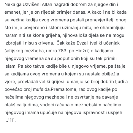
Neka ga Uzvišeni Allah nagradi dobrom za njegov din i
emanet, jer je on rijedak primjer danas. A kako i ne bi kada
su većina kadija ovog vremena postali pronevjeritelji onog
što im je povjereno i skloni uzimanju mita, ne oharamljuju
haram niti se klone grijeha, njihova loša djela se ne mogu
izbrojati i nisu skrivena. Čak kaže Evza'i (veliki učenjak
šafijskog mezheba, umro 783. po Hidžri) o kadijama
njegovog vremena da su poput onih koji su tek primili
Islam. Pa ako takve kadije bile u njegovo vrijeme, pa šta je
sa kadijama ovog vremena u kojem su nestala obilježja
vjere, prevladali veliki grijesi, umanjio se broj dobrih ljudi a
povećao broj mufsida.Prema tome, rad ovog kadije po
načelima njegovog mezheba i ne osvrtanje na davanje
olakšica ljudima, vodeći računa o mezhebskim načelima
njegovog imama upućuje na njegovu ispravnost i uspjeh
…”[1].