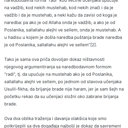
naredbodavna forma “radi” kod većine učenjaka upućuje
na vadžib, kod nekih mustehab, kod nekih znači i da je
vadžib i da je mustehab, a neki kažu da zavisi od koga je
naredba: pa ako je od Allaha onda je vadžib, a ako je od
Poslanika, sallallahu alejhi ve sellem, onda je mustehab. A
u hadisu u kojem je došla naredba puštanja brade naredba
je od Poslanika, sallallahu alejhi ve sellem”[2].
Tako je sama ova priča dovoljan dokaz ništavnosti
njegovog argumentiranja sa naredbodavnom formom
“radi”, tj. da upućuje na mustehab ako je od Poslanika,
sallallahu alejhi ve sellem, po jednom od stavova učenjaka
Usulil-fikha, da brijanje brade nije haram, jer je sam šejh na
početku rekao da su učenjaci složni oko zabrane brijanja
brade.
Ova dva oblika traženja i davanja olakšica koje smo
potkrijepili sa dva događaja najbolji je dokaz da savremeni