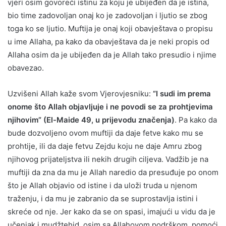
vjeri osim govoreći istinu za koju je ubijeđen da je istina,
bio time zadovoljan onaj ko je zadovoljan i ljutio se zbog
toga ko se ljutio. Muftija je onaj koji obavještava o propisu
u ime Allaha, pa kako da obavještava da je neki propis od
Allaha osim da je ubijeđen da je Allah tako presudio i njime
obavezao.
Uzvišeni Allah kaže svom Vjerovjesniku:
“I sudi im prema
onome što Allah objavljuje i ne povodi se za prohtjevima
njihovim” (El-Maide 49, u prijevodu značenja)
. Pa kako da
bude dozvoljeno ovom muftiji da daje fetve kako mu se
prohtije, ili da daje fetvu Zejdu koju ne daje Amru zbog
njihovog prijateljstva ili nekih drugih ciljeva. Vadžib je na
muftiji da zna da mu je Allah naredio da presuđuje po onom
što je Allah objavio od istine i da uloži truda u njenom
traženju, i da mu je zabranio da se suprostavlja istini i
skreće od nje. Jer kako da se on spasi, imajući u vidu da je
učenjak i mudžtehid, osim sa Allahovom podrškom, pomoći