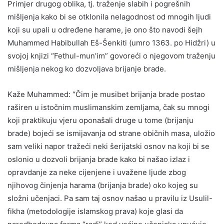
Primjer drugog oblika, tj. traženje slabih i pogrešnih
mišljenja kako bi se otklonila nelagodnost od mnogih ljudi
koji su upali u određene harame, je ono što navodi šejh
Muhammed Habibullah Eš-Šenkiti (umro 1363. po Hidžri) u
svojoj knjizi “Fethul-mun'im” govoreći o njegovom traženju
mišljenja nekog ko dozvoljava brijanje brade.
Kaže Muhammed: “Čim je musibet brijanja brade postao
raširen u istočnim muslimanskim zemljama, čak su mnogi
koji praktikuju vjeru oponašali druge u tome (brijanju
brade) bojeći se ismijavanja od strane običnih masa, uložio
sam veliki napor tražeći neki šerijatski osnov na koji bi se
oslonio u dozvoli brijanja brade kako bi našao izlaz i
opravdanje za neke cijenjene i uvažene ljude zbog
njihovog činjenja harama (brijanja brade) oko kojeg su
složni učenjaci. Pa sam taj osnov našao u pravilu iz Usulil-
fikha (metodologije islamskog prava) koje glasi da