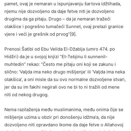
pamet, ovaj je nemaran u ispunjavanju šartova idžtihada,
njemu nije dozvoljeno da daje fetve niti je dozvoljeno
drugima da ga pitaju. Drugo – da je nemaran tražeći
olakšice i pogrešno tumačeći Sunnet, ovaj prelazi granice
vjere i veći je grešnik od prvog”[9].
Prenosi Šatibi od Ebu Velida El-Džabija (umro 474. po
Hidžri) da je u svojoj knjizi “Et-Tebjinu li sunnenil-
muhtedin” rekao: “Često me pitaju oni koji se zakunu i
slično: ‘Valjda ima neko drugo mišljenje’ ili ‘Valjda ima neka
olakšica’, a oni misle da su ovo normalne dozvoljene stvari,
jer da su im fakihi negirali ovo ne bi to ni tražili od mene
niti od nekog drugog.
Nema razilaženja među muslimanima, među onima čije se
mišljenje uzima u obzir pri donošenju idžma'a, da nije
dozvoljeno niti opravdano ikome da daje fetve o Allahovoj