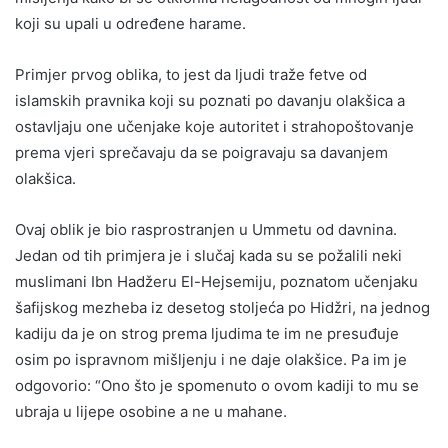
koji su upali u određene harame.
Primjer prvog oblika, to jest da ljudi traže fetve od
islamskih pravnika koji su poznati po davanju olakšica a
ostavljaju one učenjake koje autoritet i strahopoštovanje
prema vjeri sprečavaju da se poigravaju sa davanjem
olakšica.
Ovaj oblik je bio rasprostranjen u Ummetu od davnina.
Jedan od tih primjera je i slučaj kada su se požalili neki
muslimani Ibn Hadžeru El-Hejsemiju, poznatom učenjaku
šafijskog mezheba iz desetog stoljeća po Hidžri, na jednog
kadiju da je on strog prema ljudima te im ne presuđuje
osim po ispravnom mišljenju i ne daje olakšice. Pa im je
odgovorio: “Ono što je spomenuto o ovom kadiji to mu se
ubraja u lijepe osobine a ne u mahane.