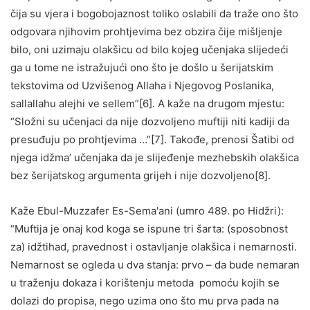
čija su vjera i bogobojaznost toliko oslabili da traže ono što
odgovara njihovim prohtjevima bez obzira čije mišljenje
bilo, oni uzimaju olakšicu od bilo kojeg učenjaka slijedeći
ga u tome ne istražujući ono što je došlo u šerijatskim
tekstovima od Uzvišenog Allaha i Njegovog Poslanika,
sallallahu alejhi ve sellem”[6]. A kaže na drugom mjestu:
“Složni su učenjaci da nije dozvoljeno muftiji niti kadiji da
presuđuju po prohtjevima …”[7]. Takođe, prenosi Šatibi od
njega idžma’ učenjaka da je slijeđenje mezhebskih olakšica
bez šerijatskog argumenta grijeh i nije dozvoljeno[8].
Kaže Ebul-Muzzafer Es-Sema'ani (umro 489. po Hidžri):
“Muftija je onaj kod koga se ispune tri šarta: (sposobnost
za) idžtihad, pravednost i ostavljanje olakšica i nemarnosti.
Nemarnost se ogleda u dva stanja: prvo – da bude nemaran
u traženju dokaza i korištenju metoda pomoću kojih se
dolazi do propisa, nego uzima ono što mu prva pada na