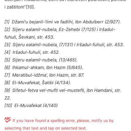
i zaštitom”[10].
[1] Džami'u bejanil-‘ilmi ve fadlihi, Ibn Abdulberr (2/927).
[2] Sijeru ealamil-nubela, Ez-Zehebi (7/125) i Iršadul-
fuhuli, Ševkani, str. 453.
[3] Sijeru ealamil-nubela, (7/131) i Iršadul-fuhuli, str. 453.
[4] Iršadul-fuhuli, str. 452.
[5] Sijeru ealamil-nubela, (13/465).
[6] Ihkamul-ahkam, Ibn Hazm (5/645).
[7] Meratibul-idžma’, Ibn Hazm, str. 87.
[8] El-Muvafekat, Šatibi (4/134).
[9] Sifetul-fetva vel-mufti vel-mustefti, Ibn Hamdani, str.
22.
[10] El-Muvafekat (4/140)
If you have found a spelling error, please, notify us by
selecting that text and
tap
on selected text.