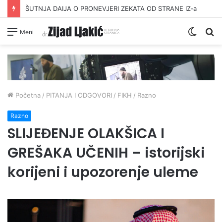
ŠUTNJA DAIJA O PRONEVJERI ZEKATA OD STRANE IZ-a
Switc
Pr
Meni
skin
Početna
/
PITANJA I ODGOVORI
/
FIKH
/
Razno
Razno
SLIJEĐENJE OLAKŠICA I
GREŠAKA UČENIH – istorijski
korijeni i upozorenje uleme