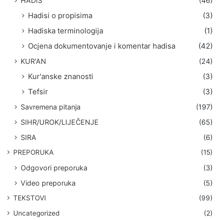
HADIS
(46)
Hadisi o propisima
(3)
Hadiska terminologija
(1)
Ocjena dokumentovanje i komentar hadisa
(42)
KUR'AN
(24)
Kur'anske znanosti
(3)
Tefsir
(3)
Savremena pitanja
(197)
SIHR/UROK/LIJEČENJE
(65)
SIRA
(6)
PREPORUKA
(15)
Odgovori preporuka
(3)
Video preporuka
(5)
TEKSTOVI
(99)
Uncategorized
(2)