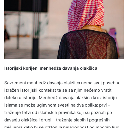
Istorijski korijeni menhedža davanja olakšica
Savremeni menhedž davanja olakšica nema svoj posebno
izražen istorijski kontekst te se sa njim nećemo vratiti
daleko u istoriju. Menhedž davanja olakšica kroz istoriju
Islama se može uglavnom svesti na dva oblika: prvi –
traženje fetvi od islamskih pravnika koji su poznati po
davanju olakšica i drugi – traženje slabih i pogrešnih
mišljenja kako bi se otklonila nelagodnost od mnogih ljudi