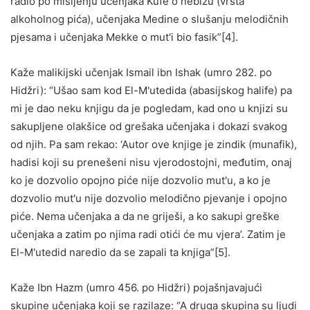
radio po mišljenju učenjaka Kufe o nebizu (vrsta
alkoholnog pića), učenjaka Medine o slušanju melodičnih
pjesama i učenjaka Mekke o mut'i bio fasik”[4].
Kaže malikijski učenjak Ismail ibn Ishak (umro 282. po
Hidžri): “Ušao sam kod El-M'utedida (abasijskog halife) pa
mi je dao neku knjigu da je pogledam, kad ono u knjizi su
sakupljene olakšice od grešaka učenjaka i dokazi svakog
od njih. Pa sam rekao: ‘Autor ove knjige je zindik (munafik),
hadisi koji su prenešeni nisu vjerodostojni, međutim, onaj
ko je dozvolio opojno piće nije dozvolio mut'u, a ko je
dozvolio mut'u nije dozvolio melodično pjevanje i opojno
piće. Nema učenjaka a da ne griješi, a ko sakupi greške
učenjaka a zatim po njima radi otići će mu vjera’. Zatim je
El-M'utedid naredio da se zapali ta knjiga”[5].
Kaže Ibn Hazm (umro 456. po Hidžri) pojašnjavajući
skupine učenjaka koji se razilaze: “A druga skupina su ljudi