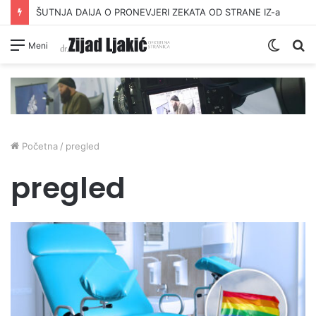
ŠUTNJA DAIJA O PRONEVJERI ZEKATA OD STRANE IZ-a
Switc
Pr
Meni
skin
Početna
/
pregled
pregled