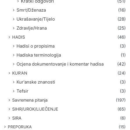
Kratki odgovori
(51)
Smrt/Dženaza
(16)
Ukrašavanje/Tijelo
(28)
Zdravlje/Hrana
(25)
HADIS
(46)
Hadisi o propisima
(3)
Hadiska terminologija
(1)
Ocjena dokumentovanje i komentar hadisa
(42)
KUR'AN
(24)
Kur'anske znanosti
(3)
Tefsir
(3)
Savremena pitanja
(197)
SIHR/UROK/LIJEČENJE
(65)
SIRA
(6)
PREPORUKA
(15)