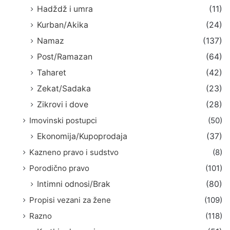
Hadždž i umra
(11)
Kurban/Akika
(24)
Namaz
(137)
Post/Ramazan
(64)
Taharet
(42)
Zekat/Sadaka
(23)
Zikrovi i dove
(28)
Imovinski postupci
(50)
Ekonomija/Kupoprodaja
(37)
Kazneno pravo i sudstvo
(8)
Porodično pravo
(101)
Intimni odnosi/Brak
(80)
Propisi vezani za žene
(109)
Razno
(118)