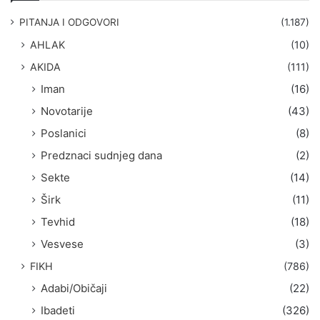
a
g
PITANJA I ODGOVORI
(1.187)
a
AHLAK
(10)
:
AKIDA
(111)
Iman
(16)
Novotarije
(43)
Poslanici
(8)
Predznaci sudnjeg dana
(2)
Sekte
(14)
Širk
(11)
Tevhid
(18)
Vesvese
(3)
FIKH
(786)
Adabi/Običaji
(22)
Ibadeti
(326)