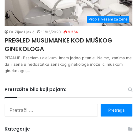
Propisi vezani za žene
Dr. Zijad Ljakić
11/05/2020
9.364
PREGLED MUSLIMANKE KOD MUŠKOG
GINEKOLOGA
PITANJE: Esselamu alejkum. Imam jedno pitanje. Naime, zanima me
da li žena u nedostatku ženskog ginekologa može ići muškom
ginekologu,…
Pretražite bilo koji pojam:
P
r
e
t
Kategorije
r