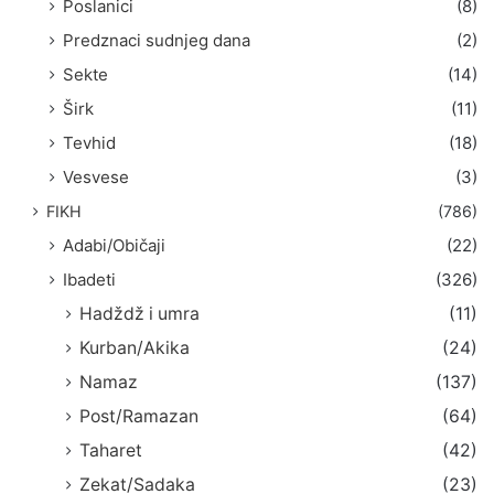
Poslanici
(8)
Predznaci sudnjeg dana
(2)
Sekte
(14)
Širk
(11)
Tevhid
(18)
Vesvese
(3)
FIKH
(786)
Adabi/Običaji
(22)
Ibadeti
(326)
Hadždž i umra
(11)
Kurban/Akika
(24)
Namaz
(137)
Post/Ramazan
(64)
Taharet
(42)
Zekat/Sadaka
(23)