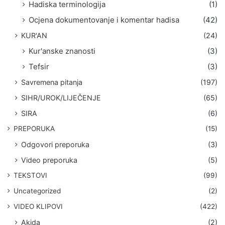
Hadiska terminologija
(1)
Ocjena dokumentovanje i komentar hadisa
(42)
KUR'AN
(24)
Kur'anske znanosti
(3)
Tefsir
(3)
Savremena pitanja
(197)
SIHR/UROK/LIJEČENJE
(65)
SIRA
(6)
PREPORUKA
(15)
Odgovori preporuka
(3)
Video preporuka
(5)
TEKSTOVI
(99)
Uncategorized
(2)
VIDEO KLIPOVI
(422)
Akida
(2)