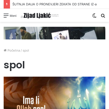
ŠUTNJA DAIJA O PRONEVJERI ZEKATA OD STRANE IZ-a
Switc
Pr
Meni
skin
Početna
/
spol
spol