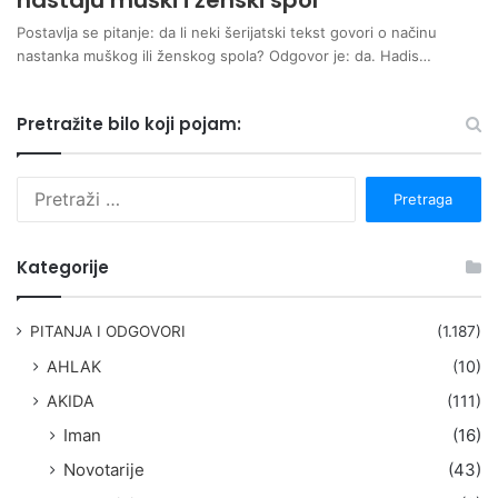
nastaju muški i ženski spol
Postavlja se pitanje: da li neki šerijatski tekst govori o načinu
nastanka muškog ili ženskog spola? Odgovor je: da. Hadis…
Pretražite bilo koji pojam:
P
r
e
t
Kategorije
r
a
g
PITANJA I ODGOVORI
(1.187)
a
AHLAK
(10)
:
AKIDA
(111)
Iman
(16)
Novotarije
(43)