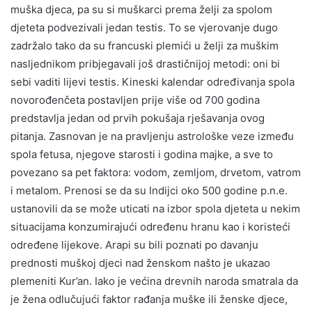
muška djeca, pa su si muškarci prema želji za spolom
djeteta podvezivali jedan testis. To se vjerovanje dugo
zadržalo tako da su francuski plemići u želji za muškim
nasljednikom pribjegavali još drastičnijoj metodi: oni bi
sebi vaditi lijevi testis. Kineski kalendar određivanja spola
novorođenčeta postavljen prije više od 700 godina
predstavlja jedan od prvih pokušaja rješavanja ovog
pitanja. Zasnovan je na pravljenju astrološke veze između
spola fetusa, njegove starosti i godina majke, a sve to
povezano sa pet faktora: vodom, zemljom, drvetom, vatrom
i metalom. Prenosi se da su Indijci oko 500 godine p.n.e.
ustanovili da se može uticati na izbor spola djeteta u nekim
situacijama konzumirajući određenu hranu kao i koristeći
određene lijekove. Arapi su bili poznati po davanju
prednosti muškoj djeci nad ženskom našto je ukazao
plemeniti Kur’an. Iako je većina drevnih naroda smatrala da
je žena odlučujući faktor rađanja muške ili ženske djece,