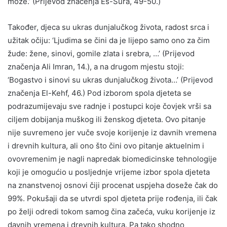
može.’ (Prijevod značenja Eš-Šura, 49-50.)
Također, djeca su ukras dunjalučkog života, radost srca i
užitak očiju: ‘Ljudima se čini da je lijepo samo ono za čim
žude: žene, sinovi, gomile zlata i srebra, …’ (Prijevod
značenja Ali Imran, 14.), a na drugom mjestu stoji:
‘Bogastvo i sinovi su ukras dunjalučkog života…’ (Prijevod
značenja El-Kehf, 46.) Pod izborom spola djeteta se
podrazumijevaju sve radnje i postupci koje čovjek vrši sa
ciljem dobijanja muškog ili ženskog djeteta. Ovo pitanje
nije suvremeno jer vuče svoje korijenje iz davnih vremena
i drevnih kultura, ali ono što čini ovo pitanje aktuelnim i
ovovremenim je nagli napredak biomedicinske tehnologije
koji je omogućio u posljednje vrijeme izbor spola djeteta
na znanstvenoj osnovi čiji procenat uspjeha doseže čak do
99%. Pokušaji da se utvrdi spol djeteta prije rođenja, ili čak
po želji odredi tokom samog čina začeća, vuku korijenje iz
davnih vremena i drevnih kultura. Pa tako shodno