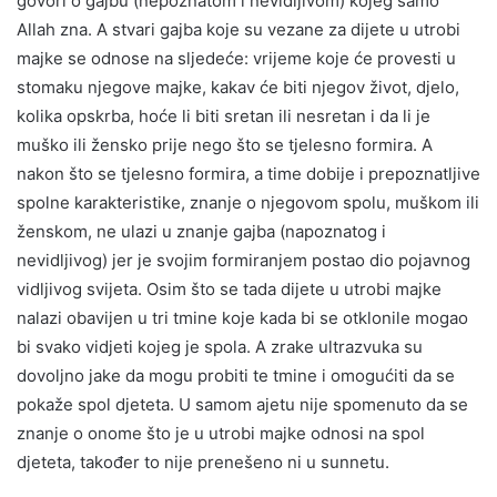
govori o gajbu (nepoznatom i nevidljivom) kojeg samo
Allah zna. A stvari gajba koje su vezane za dijete u utrobi
majke se odnose na sljedeće: vrijeme koje će provesti u
stomaku njegove majke, kakav će biti njegov život, djelo,
kolika opskrba, hoće li biti sretan ili nesretan i da li je
muško ili žensko prije nego što se tjelesno formira. A
nakon što se tjelesno formira, a time dobije i prepoznatljive
spolne karakteristike, znanje o njegovom spolu, muškom ili
ženskom, ne ulazi u znanje gajba (napoznatog i
nevidljivog) jer je svojim formiranjem postao dio pojavnog
vidljivog svijeta. Osim što se tada dijete u utrobi majke
nalazi obavijen u tri tmine koje kada bi se otklonile mogao
bi svako vidjeti kojeg je spola. A zrake ultrazvuka su
dovoljno jake da mogu probiti te tmine i omogućiti da se
pokaže spol djeteta. U samom ajetu nije spomenuto da se
znanje o onome što je u utrobi majke odnosi na spol
djeteta, također to nije prenešeno ni u sunnetu.