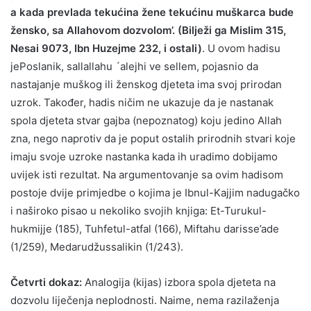
a kada prevlada tekućina žene tekućinu muškarca bude
žensko, sa Allahovom dozvolom’. (Bilježi ga Mislim 315,
Nesai 9073, Ibn Huzejme 232, i ostali)
. U ovom hadisu
jePoslanik, sallallahu ´alejhi ve sellem, pojasnio da
nastajanje muškog ili ženskog djeteta ima svoj prirodan
uzrok. Također, hadis ničim ne ukazuje da je nastanak
spola djeteta stvar gajba (nepoznatog) koju jedino Allah
zna, nego naprotiv da je poput ostalih prirodnih stvari koje
imaju svoje uzroke nastanka kada ih uradimo dobijamo
uvijek isti rezultat. Na argumentovanje sa ovim hadisom
postoje dvije primjedbe o kojima je Ibnul-Kajjim nadugačko
i naširoko pisao u nekoliko svojih knjiga: Et-Turukul-
hukmijje (185), Tuhfetul-atfal (166), Miftahu darisse’ade
(1/259), Medarudžussalikin (1/243).
Četvrti dokaz:
Analogija (kijas) izbora spola djeteta na
dozvolu liječenja neplodnosti. Naime, nema razilaženja