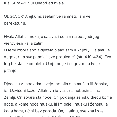
(Eš-Šura 49-50) Unaprijed hvala.
ODGOVOR: Alejkumusselam ve rahmetullahi ve
berekatuhu.
Hvala Allahu i neka je salavat i selam na posljednjeg
vjerovjesnika, a zatim:
O temi izbora spola djeteta pisao sam u knjizi „U islamu je
odgovor na sva pitanja i sve probleme“ (str. 410-434). Evo
tog teksta u kompletu. U njemu je i odgovor na tvoje
pitanje.
Djeca su Allahov dar, svejedno bila ona muška ili ženska,
jer Uzvišeni kaže: ‘Allahova je vlast na nebesima i na
Zemlji. On stvara šta hoće. On poklanja žensku djecu kome
hoće, a kome hoće mušku, ili im daje i mušku i žensku, a
koga hoće, učini bez poroda. On, uistinu, sve zna i sve