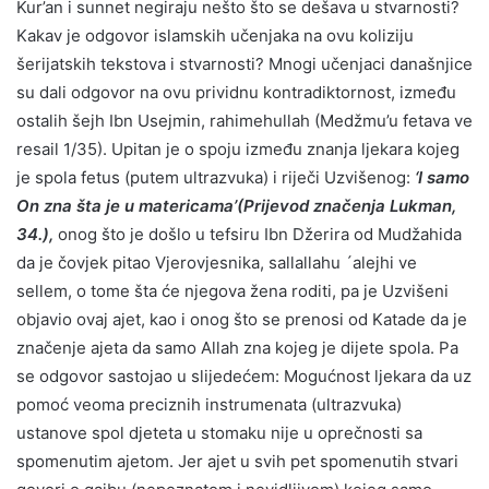
Kur’an i sunnet negiraju nešto što se dešava u stvarnosti?
Kakav je odgovor islamskih učenjaka na ovu koliziju
šerijatskih tekstova i stvarnosti? Mnogi učenjaci današnjice
su dali odgovor na ovu prividnu kontradiktornost, između
ostalih šejh Ibn Usejmin, rahimehullah (Medžmu’u fetava ve
resail 1/35). Upitan je o spoju između znanja ljekara kojeg
je spola fetus (putem ultrazvuka) i riječi Uzvišenog:
‘I samo
On zna šta je u matericama’(Prijevod značenja Lukman,
34.),
onog što je došlo u tefsiru Ibn Džerira od Mudžahida
da je čovjek pitao Vjerovjesnika, sallallahu ´alejhi ve
sellem, o tome šta će njegova žena roditi, pa je Uzvišeni
objavio ovaj ajet, kao i onog što se prenosi od Katade da je
značenje ajeta da samo Allah zna kojeg je dijete spola. Pa
se odgovor sastojao u slijedećem: Mogućnost ljekara da uz
pomoć veoma preciznih instrumenata (ultrazvuka)
ustanove spol djeteta u stomaku nije u oprečnosti sa
spomenutim ajetom. Jer ajet u svih pet spomenutih stvari