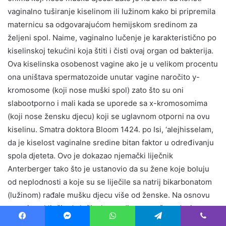
vaginalno tuširanje kiselinom ili lužinom kako bi pripremila
maternicu sa odgovarajućom hemijskom sredinom za
željeni spol. Naime, vaginalno lučenje je karakteristično po
kiselinskoj tekućini koja štiti i čisti ovaj organ od bakterija.
Ova kiselinska osobenost vagine ako je u velikom procentu
ona uništava spermatozoide unutar vagine naročito y-
kromosome (koji nose muški spol) zato što su oni
slabootporno i mali kada se uporede sa x-kromosomima
(koji nose žensku djecu) koji se uglavnom otporni na ovu
kiselinu. Smatra doktora Bloom 1424. po Isi, ‘alejhisselam,
da je kiselost vaginalne sredine bitan faktor u određivanju
spola djeteta. Ovo je dokazao njemački liječnik
Anterberger tako što je ustanovio da su žene koje boluju
od neplodnosti a koje su se liječile sa natrij bikarbonatom
(lužinom) rađale mušku djecu više od ženske. Na osnovu
ovog je zaključio da lužinska sredina pomaže rađanju
muškog spola za razliku od kiselinske sredine koja pomaže