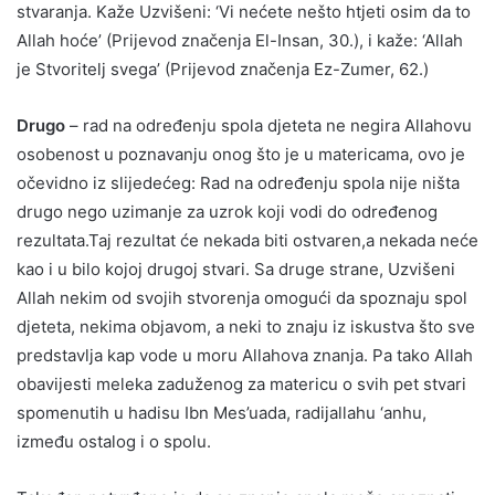
stvaranja. Kaže Uzvišeni: ‘Vi nećete nešto htjeti osim da to
Allah hoće’ (Prijevod značenja El-Insan, 30.), i kaže: ‘Allah
je Stvoritelj svega’ (Prijevod značenja Ez-Zumer, 62.)
Drugo
– rad na određenju spola djeteta ne negira Allahovu
osobenost u poznavanju onog što je u matericama, ovo je
očevidno iz slijedećeg: Rad na određenju spola nije ništa
drugo nego uzimanje za uzrok koji vodi do određenog
rezultata.Taj rezultat će nekada biti ostvaren,a nekada neće
kao i u bilo kojoj drugoj stvari. Sa druge strane, Uzvišeni
Allah nekim od svojih stvorenja omogući da spoznaju spol
djeteta, nekima objavom, a neki to znaju iz iskustva što sve
predstavlja kap vode u moru Allahova znanja. Pa tako Allah
obavijesti meleka zaduženog za matericu o svih pet stvari
spomenutih u hadisu Ibn Mes’uada, radijallahu ‘anhu,
između ostalog i o spolu.