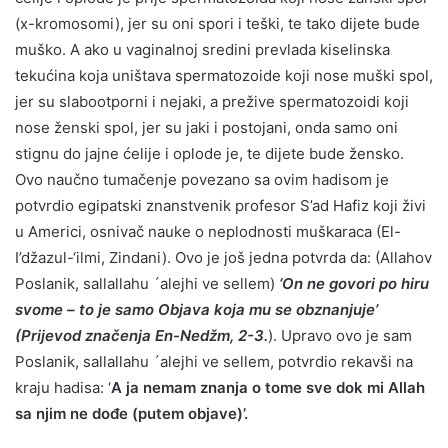
(x-kromosomi), jer su oni spori i teški, te tako dijete bude
muško. A ako u vaginalnoj sredini prevlada kiselinska
tekućina koja uništava spermatozoide koji nose muški spol,
jer su slabootporni i nejaki, a prežive spermatozoidi koji
nose ženski spol, jer su jaki i postojani, onda samo oni
stignu do jajne ćelije i oplode je, te dijete bude žensko.
Ovo naučno tumačenje povezano sa ovim hadisom je
potvrdio egipatski znanstvenik profesor S’ad Hafiz koji živi
u Americi, osnivač nauke o neplodnosti muškaraca (El-
I’džazul-‘ilmi, Zindani). Ovo je još jedna potvrda da: (Allahov
Poslanik, sallallahu ´alejhi ve sellem)
‘On ne govori po hiru
svome – to je samo Objava koja mu se obznanjuje’
(Prijevod značenja En-Nedžm, 2-3.
). Upravo ovo je sam
Poslanik, sallallahu ´alejhi ve sellem, potvrdio rekavši na
kraju hadisa: ‘
A ja nemam znanja o tome sve dok mi Allah
sa njim ne dođe (putem objave)’.