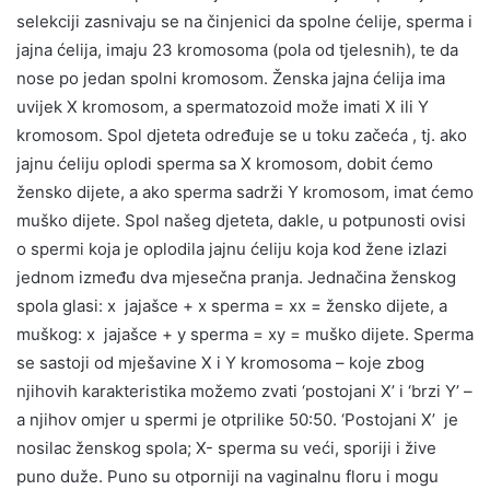
selekciji zasnivaju se na činjenici da spolne ćelije, sperma i
jajna ćelija, imaju 23 kromosoma (pola od tjelesnih), te da
nose po jedan spolni kromosom. Ženska jajna ćelija ima
uvijek X kromosom, a spermatozoid može imati X ili Y
kromosom. Spol djeteta određuje se u toku začeća , tj. ako
jajnu ćeliju oplodi sperma sa X kromosom, dobit ćemo
žensko dijete, a ako sperma sadrži Y kromosom, imat ćemo
muško dijete. Spol našeg djeteta, dakle, u potpunosti ovisi
o spermi koja je oplodila jajnu ćeliju koja kod žene izlazi
jednom između dva mjesečna pranja. Jednačina ženskog
spola glasi: x jajašce + x sperma = xx = žensko dijete, a
muškog: x jajašce + y sperma = xy = muško dijete. Sperma
se sastoji od mješavine X i Y kromosoma – koje zbog
njihovih karakteristika možemo zvati ‘postojani X’ i ‘brzi Y’ –
a njihov omjer u spermi je otprilike 50:50. ‘Postojani X’ je
nosilac ženskog spola; X- sperma su veći, sporiji i žive
puno duže. Puno su otporniji na vaginalnu floru i mogu