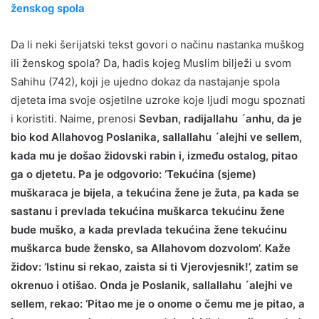
ženskog spola
Da li neki šerijatski tekst govori o načinu nastanka muškog
ili ženskog spola? Da, hadis kojeg Muslim bilježi u svom
Sahihu (742), koji je ujedno dokaz da nastajanje spola
djeteta ima svoje osjetilne uzroke koje ljudi mogu spoznati
i koristiti. Naime, prenosi
Sevban, radijallahu ´anhu, da je
bio kod Allahovog Poslanika, sallallahu ´alejhi ve sellem,
kada mu je došao židovski rabin i, između ostalog, pitao
ga o djetetu. Pa je odgovorio: ‘Tekućina (sjeme)
muškaraca je bijela, a tekućina žene je žuta, pa kada se
sastanu i prevlada tekućina muškarca tekućinu žene
bude muško, a kada prevlada tekućina žene tekućinu
muškarca bude žensko, sa Allahovom dozvolom’. Kaže
židov: ‘Istinu si rekao, zaista si ti Vjerovjesnik!’, zatim se
okrenuo i otišao. Onda je Poslanik, sallallahu ´alejhi ve
sellem, rekao: ‘Pitao me je o onome o čemu me je pitao, a