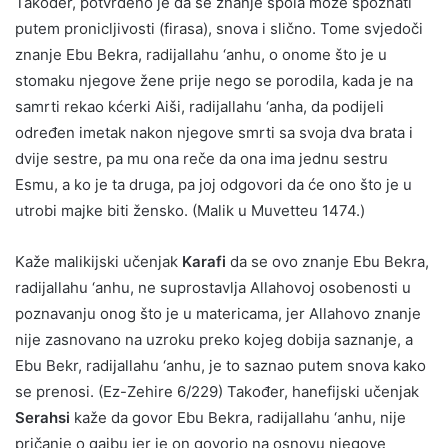
Također, potvrđeno je da se znanje spola može spoznati
putem pronicljivosti (firasa), snova i slično. Tome svjedoči
znanje Ebu Bekra, radijallahu ‘anhu, o onome što je u
stomaku njegove žene prije nego se porodila, kada je na
samrti rekao kćerki Aiši, radijallahu ‘anha, da podijeli
određen imetak nakon njegove smrti sa svoja dva brata i
dvije sestre, pa mu ona reče da ona ima jednu sestru
Esmu, a ko je ta druga, pa joj odgovori da će ono što je u
utrobi majke biti žensko. (Malik u Muvetteu 1474.)
Kaže malikijski učenjak
Karafi
da se ovo znanje Ebu Bekra,
radijallahu ‘anhu, ne suprostavlja Allahovoj osobenosti u
poznavanju onog što je u matericama, jer Allahovo znanje
nije zasnovano na uzroku preko kojeg dobija saznanje, a
Ebu Bekr, radijallahu ‘anhu, je to saznao putem snova kako
se prenosi. (Ez-Zehire 6/229) Također, hanefijski učenjak
Serahsi
kaže da govor Ebu Bekra, radijallahu ‘anhu, nije
pričanje o gajbu jer je on govorio na osnovu njegove