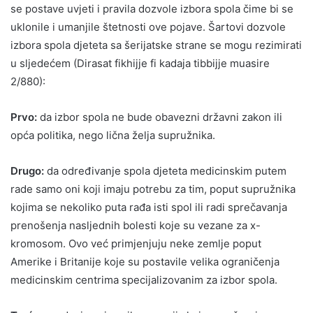
se postave uvjeti i pravila dozvole izbora spola čime bi se
uklonile i umanjile štetnosti ove pojave. Šartovi dozvole
izbora spola djeteta sa šerijatske strane se mogu rezimirati
u sljedećem (Dirasat fikhijje fi kadaja tibbijje muasire
2/880):
Prvo:
da izbor spola ne bude obavezni državni zakon ili
opća politika, nego lična želja supružnika.
Drugo:
da određivanje spola djeteta medicinskim putem
rade samo oni koji imaju potrebu za tim, poput supružnika
kojima se nekoliko puta rađa isti spol ili radi sprečavanja
prenošenja nasljednih bolesti koje su vezane za x-
kromosom. Ovo već primjenjuju neke zemlje poput
Amerike i Britanije koje su postavile velika ograničenja
medicinskim centrima specijalizovanim za izbor spola.