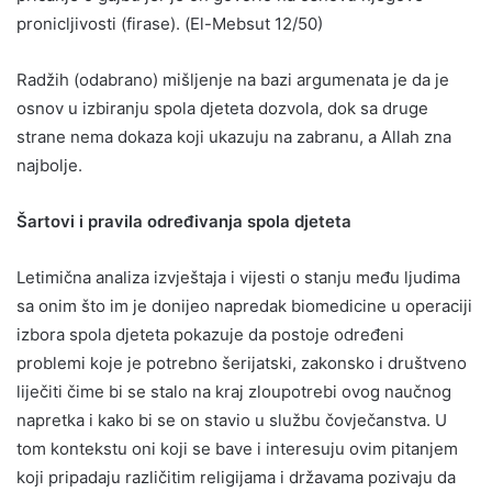
pronicljivosti (firase). (El-Mebsut 12/50)
Radžih (odabrano) mišljenje na bazi argumenata je da je
osnov u izbiranju spola djeteta dozvola, dok sa druge
strane nema dokaza koji ukazuju na zabranu, a Allah zna
najbolje.
Šartovi i pravila određivanja spola djeteta
Letimična analiza izvještaja i vijesti o stanju među ljudima
sa onim što im je donijeo napredak biomedicine u operaciji
izbora spola djeteta pokazuje da postoje određeni
problemi koje je potrebno šerijatski, zakonsko i društveno
liječiti čime bi se stalo na kraj zloupotrebi ovog naučnog
napretka i kako bi se on stavio u službu čovječanstva. U
tom kontekstu oni koji se bave i interesuju ovim pitanjem
koji pripadaju različitim religijama i državama pozivaju da