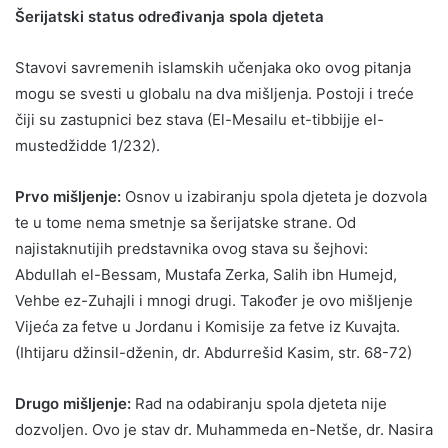
Šerijatski status određivanja spola djeteta
Stavovi savremenih islamskih učenjaka oko ovog pitanja
mogu se svesti u globalu na dva mišljenja. Postoji i treće
čiji su zastupnici bez stava (El-Mesailu et-tibbijje el-
mustedžidde 1/232).
Prvo mišljenje:
Osnov u izabiranju spola djeteta je dozvola
te u tome nema smetnje sa šerijatske strane. Od
najistaknutijih predstavnika ovog stava su šejhovi:
Abdullah el-Bessam, Mustafa Zerka, Salih ibn Humejd,
Vehbe ez-Zuhajli i mnogi drugi. Također je ovo mišljenje
Vijeća za fetve u Jordanu i Komisije za fetve iz Kuvajta.
(Ihtijaru džinsil-dženin, dr. Abdurrešid Kasim, str. 68-72)
Drugo mišljenje:
Rad na odabiranju spola djeteta nije
dozvoljen. Ovo je stav dr. Muhammeda en-Netše, dr. Nasira