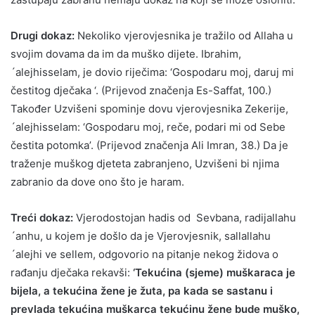
Drugi dokaz:
Nekoliko vjerovjesnika je tražilo od Allaha u
svojim dovama da im da muško dijete. Ibrahim,
´alejhisselam, je dovio riječima: ‘Gospodaru moj, daruj mi
čestitog dječaka ‘. (Prijevod značenja Es-Saffat, 100.)
Također Uzvišeni spominje dovu vjerovjesnika Zekerije,
´alejhisselam: ‘Gospodaru moj, reče, podari mi od Sebe
čestita potomka’. (Prijevod značenja Ali Imran, 38.) Da je
traženje muškog djeteta zabranjeno, Uzvišeni bi njima
zabranio da dove ono što je haram.
Treći dokaz:
Vjerodostojan hadis od Sevbana, radijallahu
´anhu, u kojem je došlo da je Vjerovjesnik, sallallahu
´alejhi ve sellem, odgovorio na pitanje nekog židova o
rađanju dječaka rekavši:
‘Tekućina (sjeme) muškaraca je
bijela, a tekućina žene je žuta, pa kada se sastanu i
prevlada tekućina muškarca tekućinu žene bude muško,