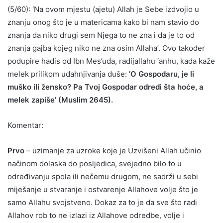
(5/60): ‘Na ovom mjestu (ajetu) Allah je Sebe izdvojio u
znanju onog što je u matericama kako bi nam stavio do
znanja da niko drugi sem Njega to ne zna i da je to od
znanja gajba kojeg niko ne zna osim Allaha’. Ovo također
podupire hadis od Ibn Mes’uda, radijallahu ‘anhu, kada kaže
melek prilikom udahnjivanja duše:
’O Gospodaru, je li
muško ili žensko? Pa Tvoj Gospodar odredi šta hoće, a
melek zapiše’ (Muslim 2645).
Komentar:
Prvo
– uzimanje za uzroke koje je Uzvišeni Allah učinio
načinom dolaska do posljedica, svejedno bilo to u
određivanju spola ili nečemu drugom, ne sadrži u sebi
miješanje u stvaranje i ostvarenje Allahove volje što je
samo Allahu svojstveno. Dokaz za to je da sve što radi
Allahov rob to ne izlazi iz Allahove odredbe, volje i