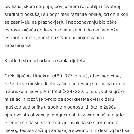
civilizacijskom stupnju, povijesnom razdoblju i životnoj
sredini ti pokušaji su poprimali različite oblike, od onih koji
se zasnivaju na praznovjerju i nepoznavanju biološke
osnove začeća do takvih kojima se niti danas ne može
osporiti utemeljenost na stvarnim činjenicama i
zapažanjima.
Kratki historijat odabira spola djeteta
Grčki liječnik Hipokrat (460–377. p.n.e.), otac medicine,
kaže da se muško dijete začinje u desnoj strani maternice,
a žensko u lijevoj. Aristotel (384-322. p.n.e.), veliki grčki
mislilac i filozof, je tvrdio da spol djeteta ovisi o žaru
muškog sudionika u spolnom odnosu ,tj. što je žešća
njegova strast veća je mogućnost da začne muško dijete.
Prenosi se da su stari Grci vjerovali da se spermom iz
lijevog testisa začinju ženska, a spermom iz desnog testisa