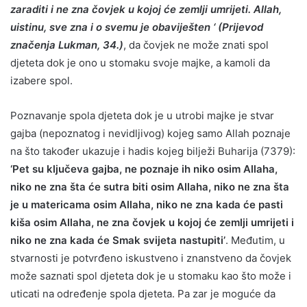
zaraditi i ne zna čovjek u kojoj će zemlji umrijeti. Allah,
uistinu, sve zna i o svemu je obaviješten ‘ (Prijevod
značenja Lukman, 34.)
, da čovjek ne može znati spol
djeteta dok je ono u stomaku svoje majke, a kamoli da
izabere spol.
Poznavanje spola djeteta dok je u utrobi majke je stvar
gajba (nepoznatog i nevidljivog) kojeg samo Allah poznaje
na što također ukazuje i hadis kojeg bilježi Buharija (7379):
‘Pet su ključeva gajba, ne poznaje ih niko osim Allaha,
niko ne zna šta će sutra biti osim Allaha, niko ne zna šta
je u matericama osim Allaha, niko ne zna kada će pasti
kiša osim Allaha, ne zna čovjek u kojoj će zemlji umrijeti i
niko ne zna kada će Smak svijeta nastupiti’
. Međutim, u
stvarnosti je potvrđeno iskustveno i znanstveno da čovjek
može saznati spol djeteta dok je u stomaku kao što može i
uticati na određenje spola djeteta. Pa zar je moguće da