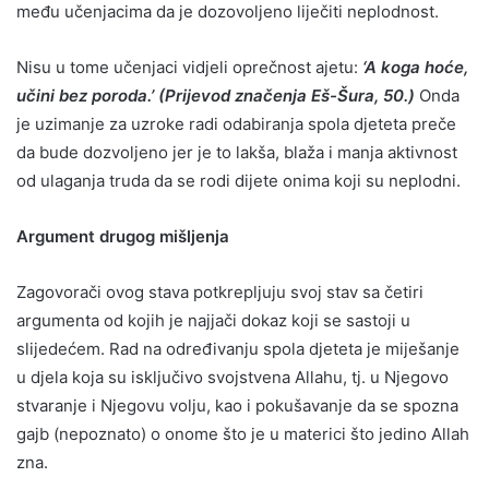
među učenjacima da je dozovoljeno liječiti neplodnost.
Nisu u tome učenjaci vidjeli oprečnost ajetu:
‘A koga hoće,
učini bez poroda.’ (Prijevod značenja Eš-Šura, 50.)
Onda
je uzimanje za uzroke radi odabiranja spola djeteta preče
da bude dozvoljeno jer je to lakša, blaža i manja aktivnost
od ulaganja truda da se rodi dijete onima koji su neplodni.
Argument drugog mišljenja
Zagovorači ovog stava potkrepljuju svoj stav sa četiri
argumenta od kojih je najjači dokaz koji se sastoji u
slijedećem. Rad na određivanju spola djeteta je miješanje
u djela koja su isključivo svojstvena Allahu, tj. u Njegovo
stvaranje i Njegovu volju, kao i pokušavanje da se spozna
gajb (nepoznato) o onome što je u materici što jedino Allah
zna.