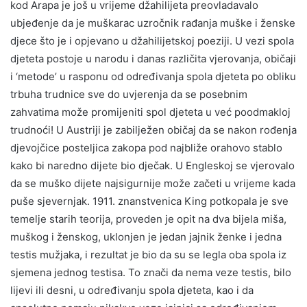
kod Arapa je još u vrijeme džahilijeta preovladavalo
ubjeđenje da je muškarac uzročnik rađanja muške i ženske
djece što je i opjevano u džahilijetskoj poeziji. U vezi spola
djeteta postoje u narodu i danas različita vjerovanja, običaji
i ‘metode’ u rasponu od određivanja spola djeteta po obliku
trbuha trudnice sve do uvjerenja da se posebnim
zahvatima može promijeniti spol djeteta u već poodmakloj
trudnoći! U Austriji je zabilježen običaj da se nakon rođenja
djevojčice posteljica zakopa pod najbliže orahovo stablo
kako bi naredno dijete bio dječak. U Engleskoj se vjerovalo
da se muško dijete najsigurnije može začeti u vrijeme kada
puše sjevernjak. 1911. znanstvenica King potkopala je sve
temelje starih teorija, proveden je opit na dva bijela miša,
muškog i ženskog, uklonjen je jedan jajnik ženke i jedna
testis mužjaka, i rezultat je bio da su se legla oba spola iz
sjemena jednog testisa. To znači da nema veze testis, bilo
lijevi ili desni, u određivanju spola djeteta, kao i da