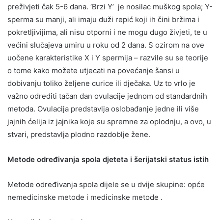
preživjeti čak 5-6 dana. ‘Brzi Y’ je nosilac muškog spola; Y-
sperma su manji, ali imaju duži repić koji ih čini bržima i
pokretljivijima, ali nisu otporni i ne mogu dugo živjeti, te u
većini slučajeva umiru u roku od 2 dana. S ozirom na ove
uočene karakteristike X i Y spermija – razvile su se teorije
o tome kako možete utjecati na povećanje šansi u
dobivanju toliko željene curice ili dječaka. Uz to vrlo je
važno odrediti tačan dan ovulacije jednom od standardnih
metoda. Ovulacija predstavlja oslobađanje jedne ili više
jajnih ćelija iz jajnika koje su spremne za oplodnju, a ovo, u
stvari, predstavlja plodno razdoblje žene.
Metode određivanja spola djeteta i šerijatski status istih
Metode određivanja spola dijele se u dvije skupine: opće
nemedicinske metode i medicinske metode .