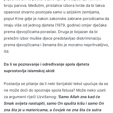
broju parova. Međutim, pristalice izbora tvrde da bi takva
opasnost stvarno postojala samo u azijskim zemljama,
poput Kine gdje je nakon zakonske zabrane porodicama da
imaju više od jednog djeteta (1979. godine) omjer dječaka
prema djevojčicama porastao. Druga je bojazan da bi
pretežni izbor muške djece predstavljao diskriminaciju
prema djevojčicama i ženama što je moralno neprihvatljivo,
itd.
Da li se poznavanje i određivanje spola djeteta
suprostavlja islamskoj akidi
Postavlja se pitanje da li neki šerijatski tekst upućuje da se
ne može doći do spoznaje spola fetusa? Može neko uzeti
za argument riječi Uzvišenog:
‘Samo Allah zna kad će
Smak svijeta nastupiti, samo On spušta kišu i samo On
zna šta je u matericama, a čovjek ne zna šta će sutra