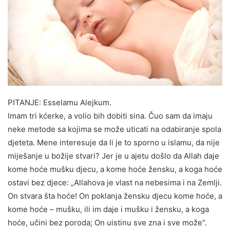
PITANJE: Esselamu Alejkum.
Imam tri kćerke, a volio bih dobiti sina. Čuo sam da imaju
neke metode sa kojima se može uticati na odabiranje spola
djeteta. Mene interesuje da li je to sporno u islamu, da nije
miješanje u božije stvari? Jer je u ajetu došlo da Allah daje
kome hoće mušku djecu, a kome hoće žensku, a koga hoće
ostavi bez djece: „Allahova je vlast na nebesima i na Zemlji.
On stvara šta hoće! On poklanja žensku djecu kome hoće, a
kome hoće – mušku, ili im daje i mušku i žensku, a koga
hoće, učini bez poroda; On uistinu sve zna i sve može“.