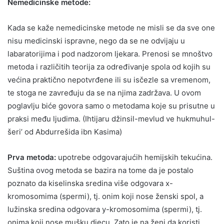
Nemedicinske metode:
Kada se kaže nemedicinske metode ne misli se da sve one
nisu medicinski ispravne, nego da se ne odvijaju u
labaratorijima i pod nadzorom ljekara. Prenosi se mnoštvo
metoda i različitih teorija za određivanje spola od kojih su
većina praktično nepotvrđene ili su isčezle sa vremenom,
te stoga ne zavređuju da se na njima zadržava. U ovom
poglavlju biće govora samo o metodama koje su prisutne u
praksi među ljudima. (Ihtijaru džinsil-mevlud ve hukmuhul-
šeri’ od Abdurrešida ibn Kasima)
Prva metoda:
upotrebe odgovarajućih hemijskih tekućina.
Suština ovog metoda se bazira na tome da je postalo
poznato da kiselinska sredina više odgovara x-
kromosomima (spermi), tj. onim koji nose ženski spol, a
lužinska sredina odgovara y-kromosomima (spermi), tj.
onima koji nose mušku djecu. Zato je na ženi da koristi