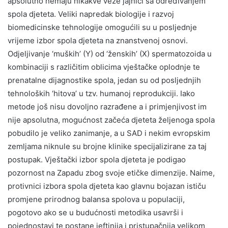
apsolutno nemaju nikakve veze jajnici sa određivanjem
spola djeteta. Veliki napredak biologije i razvoj
biomedicinske tehnologije omogućili su u posljednje
vrijeme izbor spola djeteta na znanstvenoj osnovi.
Odjeljivanje ‘muških’ (Y) od ‘ženskih’ (X) spermatozoida u
kombinaciji s različitim oblicima vještačke oplodnje te
prenatalne dijagnostike spola, jedan su od posljednjih
tehnoloških ‘hitova’ u tzv. humanoj reprodukciji. Iako
metode još nisu dovoljno razrađene a i primjenjivost im
nije apsolutna, mogućnost začeća djeteta željenoga spola
pobudilo je veliko zanimanje, a u SAD i nekim evropskim
zemljama niknule su brojne klinike specijalizirane za taj
postupak. Vještački izbor spola djeteta je podigao
pozornost na Zapadu zbog svoje etičke dimenzije. Naime,
protivnici izbora spola djeteta kao glavnu bojazan ističu
promjene prirodnog balansa spolova u populaciji,
pogotovo ako se u budućnosti metodika usavrši i
pojednostavi te postane jeftinija i pristupačnija velikom