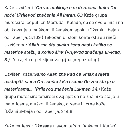
Kaže Uzvišeni:
‘On vas oblikuje u matericama kako On
hoće’ (Prijevod značenja Ali Imran, 6.)
Kaže grupa
mufessira, poput Ibn Mes’uda i Katade, da se ovdje misli na
oblikovanje u muškom ili ženskom spolu. (Džamiul-bejan
od Taberija, 3/169.) Također, u istom kontekstu su riječi
Uzvišenog
: ‘Allah zna šta svaka žena nosi i koliko se
materice stežu, a koliko šire’ (Prijevod značenja Er-R’ad,
8.)
. A u ajetu o pet ključeva gajba (nepoznatog)
Uzvišeni kaže
:‘Samo Allah zna kad će Smak svijeta
nastupiti, samo On spušta kišu i samo On zna šta je u
matericama…’ (Prijevod značenja Lukman 34.
) Kaže
grupa mufessira tefsireći ovaj ajet da ne zna niko šta je u
matericama, muško ili žensko, crvene ili crne kože.
(Džamiul-bejan od Taberija, 21/88)
Kaže mufessir
Džessas
u svom tefsiru ‘Ahkamul-Kur’an’