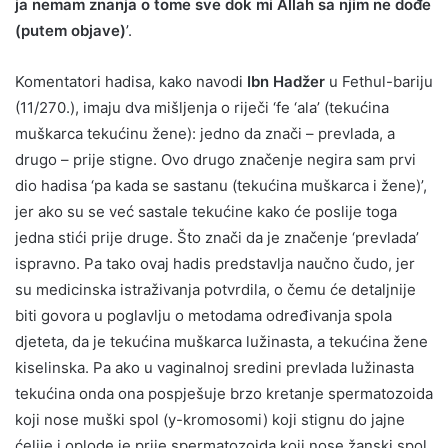
ja nemam znanja o tome sve dok mi Allah sa njim ne dođe
(putem objave)
’.
Komentatori hadisa, kako navodi
Ibn Hadžer
u Fethul-bariju
(11/270.), imaju dva mišljenja o riječi ‘fe ‘ala’ (tekućina
muškarca tekućinu žene): jedno da znači – prevlada, a
drugo – prije stigne. Ovo drugo značenje negira sam prvi
dio hadisa ‘pa kada se sastanu (tekućina muškarca i žene)’,
jer ako su se već sastale tekućine kako će poslije toga
jedna stići prije druge. Što znači da je značenje ‘prevlada’
ispravno. Pa tako ovaj hadis predstavlja naučno čudo, jer
su medicinska istraživanja potvrdila, o čemu će detaljnije
biti govora u poglavlju o metodama određivanja spola
djeteta, da je tekućina muškarca lužinasta, a tekućina žene
kiselinska. Pa ako u vaginalnoj sredini prevlada lužinasta
tekućina onda ona pospješuje brzo kretanje spermatozoida
koji nose muški spol (y-kromosomi) koji stignu do jajne
ćelije i oplode je prije spermatozoida koji nose žanski spol