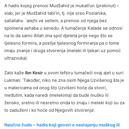
A hadis kojeg prenosi Mudžahid je mukati’un (prekinut) –
slab, jer je Mudžahid tabi’in, tj. nije sreo Poslanika,
sallallahu ´alejhi ve sellem, a prenosi od njega bez
spomena ashaba u senedu. A tumačenje Katade se odnosi
na to da samo Allah zna spol djeteta prije nego što se
tjelesno formira, a poslije tjelesnog formiranja pa o tome
imaju znanje i druga stvorenja (meleki ili ljekari uz pomoć
ultrazvuka).
Zato kaže
Ibn Kesir
u svom tefsiru tumačeći ovaj ajet u suri
Lukman: ‘Također, niko ne zna osim Njega Uzvišenog šta je
u matericama od onog što Uzvišeni hoće da stvori,
međutim, kada naredi (melekima) da bude muško ili
žensko, sretno ili nesretno onda to znaju i meleki koji su za
to zaduženi i ko hoće od Njegovih stvorenja’.
Naučno čudo – hadis koji govori o nastajanju muškog ili