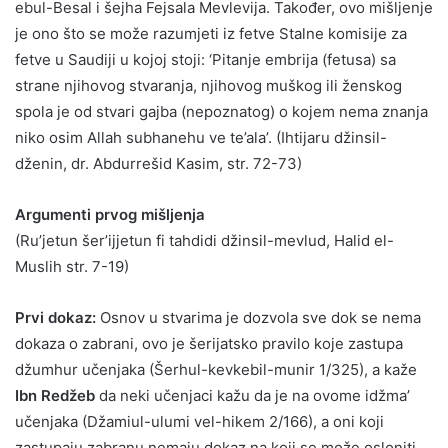
ebul-Besal i šejha Fejsala Mevlevija. Također, ovo mišljenje
je ono što se može razumjeti iz fetve Stalne komisije za
fetve u Saudiji u kojoj stoji: ‘Pitanje embrija (fetusa) sa
strane njihovog stvaranja, njihovog muškog ili ženskog
spola je od stvari gajba (nepoznatog) o kojem nema znanja
niko osim Allah subhanehu ve te’ala’. (Ihtijaru džinsil-
dženin, dr. Abdurrešid Kasim, str. 72-73)
Argumenti prvog mišljenja
(Ru’jetun šer’ijjetun fi tahdidi džinsil-mevlud, Halid el-
Muslih str. 7-19)
Prvi dokaz:
Osnov u stvarima je dozvola sve dok se nema
dokaza o zabrani, ovo je šerijatsko pravilo koje zastupa
džumhur učenjaka (Šerhul-kevkebil-munir 1/325), a kaže
Ibn Redžeb
da neki učenjaci kažu da je na ovome idžma’
učenjaka (Džamiul-ulumi vel-hikem 2/166), a oni koji
zastupaju zabranu nemaju dokaz na koji se može osloniti.