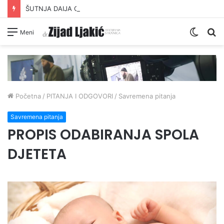
ŠUTNJA DAIJA O PRONEVJERI ZEKATA OD STRANE IZ-a
Switc
Pr
Meni
skin
Početna
/
PITANJA I ODGOVORI
/
Savremena pitanja
Savremena pitanja
PROPIS ODABIRANJA SPOLA
DJETETA