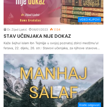
VIDEO KLIPOVI
Dr. Zijad Ljakić
06/01/2023
1.134
STAV UČENJAKA NIJE DOKAZ
Kaže šejhul islam Ibn Tejmijje u svojoj poznatoj zbirci medžmu'ul
fetava, 22. dijelu, 26. str.: Stavovi učenjaka, za njihove stavove…
Kratki odgovori