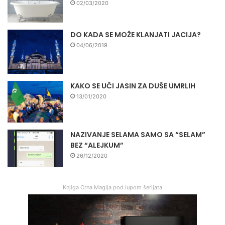
02/03/2020
DO KADA SE MOŽE KLANJATI JACIJA?
04/06/2019
KAKO SE UČI JASIN ZA DUŠE UMRLIH
13/01/2020
NAZIVANJE SELAMA SAMO SA “SELAM”
BEZ “ALEJKUM”
26/12/2020
Knjiga Crna Magija pod lupom šerijata