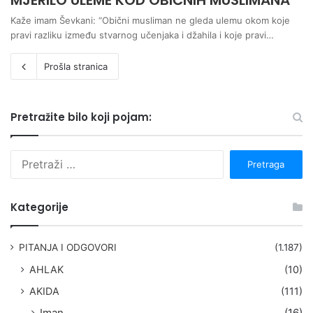
MJERILO ULEME KOD OBIČNIH MUSLIMANA
Kaže imam Ševkani: “Obični musliman ne gleda ulemu okom koje
pravi razliku između stvarnog učenjaka i džahila i koje pravi…
Prošla stranica
Pretražite bilo koji pojam:
P
r
e
t
Kategorije
r
a
g
PITANJA I ODGOVORI
(1.187)
a
AHLAK
(10)
:
AKIDA
(111)
Iman
(16)