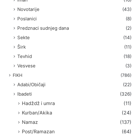
Novotarije
(43)
Poslanici
(8)
Predznaci sudnjeg dana
(2)
Sekte
(14)
Širk
(11)
Tevhid
(18)
Vesvese
(3)
FIKH
(786)
Adabi/Običaji
(22)
Ibadeti
(326)
Hadždž i umra
(11)
Kurban/Akika
(24)
Namaz
(137)
Post/Ramazan
(64)