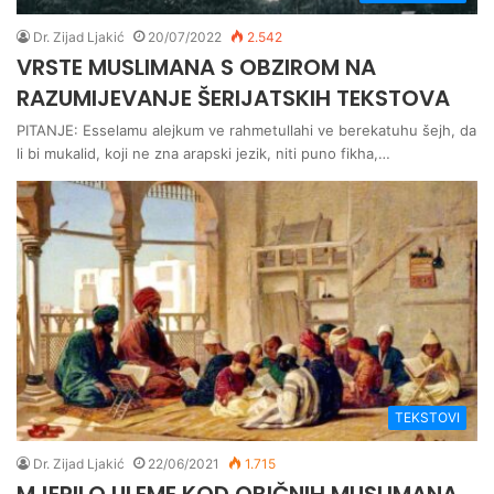
Dr. Zijad Ljakić
20/07/2022
2.542
VRSTE MUSLIMANA S OBZIROM NA
RAZUMIJEVANJE ŠERIJATSKIH TEKSTOVA
PITANJE: Esselamu alejkum ve rahmetullahi ve berekatuhu šejh, da
li bi mukalid, koji ne zna arapski jezik, niti puno fikha,…
TEKSTOVI
Dr. Zijad Ljakić
22/06/2021
1.715