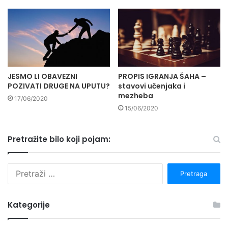
JESMO LI OBAVEZNI
PROPIS IGRANJA ŠAHA –
POZIVATI DRUGE NA UPUTU?
stavovi učenjaka i
mezheba
17/06/2020
15/06/2020
Pretražite bilo koji pojam:
P
r
e
t
Kategorije
r
a