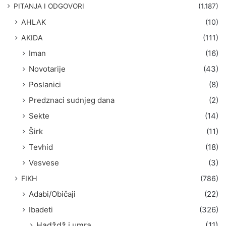
g
PITANJA I ODGOVORI
(1.187)
a
AHLAK
(10)
:
AKIDA
(111)
Iman
(16)
Novotarije
(43)
Poslanici
(8)
Predznaci sudnjeg dana
(2)
Sekte
(14)
Širk
(11)
Tevhid
(18)
Vesvese
(3)
FIKH
(786)
Adabi/Običaji
(22)
Ibadeti
(326)
Hadždž i umra
(11)