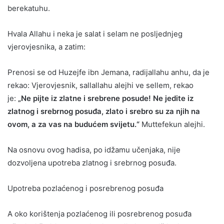
berekatuhu.
Hvala Allahu i neka je salat i selam ne posljednjeg
vjerovjesnika, a zatim:
Prenosi se od Huzejfe ibn Jemana, radijallahu anhu, da je
rekao: Vjerovjesnik, sallallahu alejhi ve sellem, rekao
je:
„Ne pijte iz zlatne i srebrene posude! Ne jedite iz
zlatnog i srebrnog posuđa, zlato i srebro su za njih na
ovom, a za vas na budućem svijetu.“
Muttefekun alejhi.
Na osnovu ovog hadisa, po idžamu učenjaka, nije
dozvoljena upotreba zlatnog i srebrnog posuđa.
Upotreba pozlaćenog i posrebrenog posuđa
A oko korištenja pozlaćenog ili posrebrenog posuđa