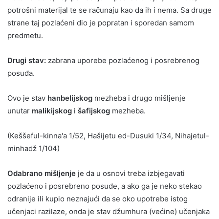
potrošni materijal te se računaju kao da ih i nema. Sa druge
strane taj pozlaćeni dio je popratan i sporedan samom
predmetu.
Drugi stav:
zabrana uporebe pozlaćenog i posrebrenog
posuđa.
Ovo je stav
hanbelijskog
mezheba i drugo mišljenje
unutar
malikijskog
i
šafijskog
mezheba.
(Keššeful-kinna'a 1/52, Hašijetu ed-Dusuki 1/34, Nihajetul-
minhadž 1/104)
Odabrano mišljenje
je da u osnovi treba izbjegavati
pozlaćeno i posrebreno posuđe, a ako ga je neko stekao
odranije ili kupio neznajući da se oko upotrebe istog
učenjaci razilaze, onda je stav džumhura (većine) učenjaka