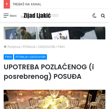
TREBAŠ NA KANAL
Switc
Pr
Meni
skin
Početna
/
PITANJA I ODGOVORI
/
FIKH
FIKH
PITANJA I ODGOVORI
UPOTREBA POZLAĆENOG (i
posrebrenog) POSUĐA