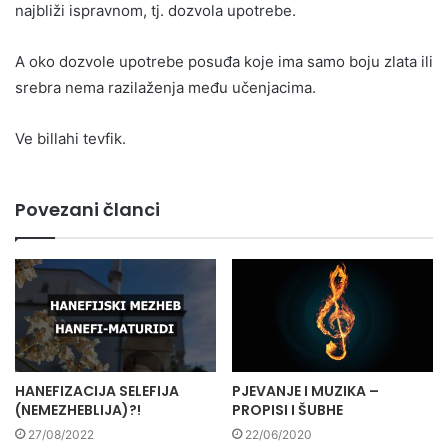
najbliži ispravnom, tj. dozvola upotrebe.
A oko dozvole upotrebe posuđa koje ima samo boju zlata ili
srebra nema razilaženja među učenjacima.
Ve billahi tevfik.
Povezani članci
HANEFIZACIJA SELEFIJA
PJEVANJE I MUZIKA –
(NEMEZHEBLIJA)?!
PROPISI I ŠUBHE
27/08/2022
22/06/2020