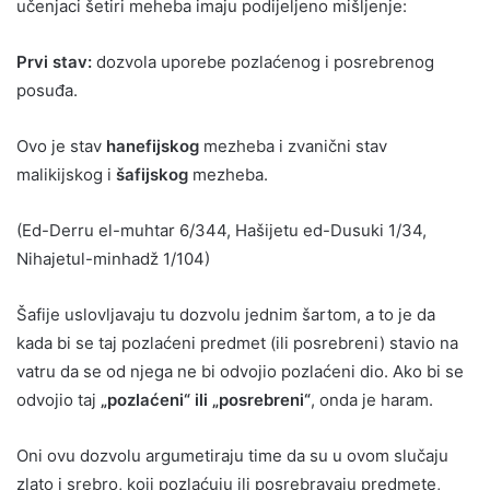
učenjaci šetiri meheba imaju podijeljeno mišljenje:
Prvi stav:
dozvola uporebe pozlaćenog i posrebrenog
posuđa.
Ovo je stav
hanefijskog
mezheba i zvanični stav
malikijskog i
šafijskog
mezheba.
(Ed-Derru el-muhtar 6/344, Hašijetu ed-Dusuki 1/34,
Nihajetul-minhadž 1/104)
Šafije uslovljavaju tu dozvolu jednim šartom, a to je da
kada bi se taj pozlaćeni predmet (ili posrebreni) stavio na
vatru da se od njega ne bi odvojio pozlaćeni dio. Ako bi se
odvojio taj
„pozlaćeni“ ili „posrebreni“
, onda je haram.
Oni ovu dozvolu argumetiraju time da su u ovom slučaju
zlato i srebro, koji pozlaćuju ili posrebravaju predmete,