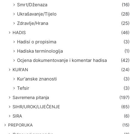
Smrt/Dženaza
(16)
Ukrašavanje/Tijelo
(28)
Zdravlje/Hrana
(25)
HADIS
(46)
Hadisi o propisima
(3)
Hadiska terminologija
(1)
Ocjena dokumentovanje i komentar hadisa
(42)
KUR'AN
(24)
Kur'anske znanosti
(3)
Tefsir
(3)
Savremena pitanja
(197)
SIHR/UROK/LIJEČENJE
(65)
SIRA
(6)
PREPORUKA
(15)