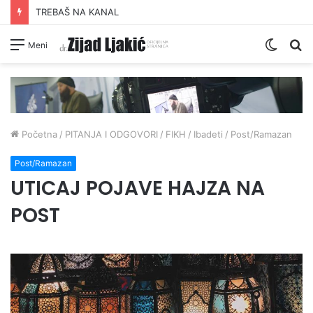
TREBAŠ NA KANAL
Switc
Pr
Meni
skin
Početna
/
PITANJA I ODGOVORI
/
FIKH
/
Ibadeti
/
Post/Ramazan
Post/Ramazan
UTICAJ POJAVE HAJZA NA
POST