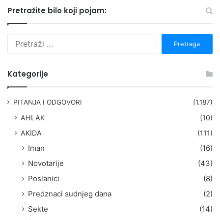
Pretražite bilo koji pojam:
P
r
e
t
Kategorije
r
a
g
PITANJA I ODGOVORI
(1.187)
a
AHLAK
(10)
:
AKIDA
(111)
Iman
(16)
Novotarije
(43)
Poslanici
(8)
Predznaci sudnjeg dana
(2)
Sekte
(14)