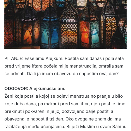
PITANJE: Esselamu Alejkum. Postila sam danas i pola sata
pred vrijeme iftara počela mi je menstruacija, omrsila sam
se odmah. Da li ja imam obavezu da napostim ovaj dan?
ODGOVOR: Alejkumusselam.
Ženi koja posti a kojoj se pojavi menstrualno pranje u bilo
koje doba dana, pa makar i pred sam iftar, njen post je time
prekinut i pokvaren, nije joj dozvoljeno dalje postiti a
obavezna je napostiti taj dan. Oko ovoga ne znam da ima
razilaženja među učenjacima. Bilježi Muslim u svom Sahihu