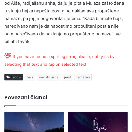
od Aiše, radijallahu anha, da ju je pitala Mu'aza zašto žena
u stanju hajza napašta post a ne naklanjava propuštene
namaze, pa joj je odgovorila riječima: “Kada bi imale hajz,
naređivano nam je da napostimo propušteni post a nije
nam naređivano da naklanjamo propuštene namaze”. Ve
billahi tevfik.
If you have found a spelling error, please, notify us by
selecting that text and
tap
on selected text.
Tagovi
hajz
menstruacija
post
ramazan
Povezani članci