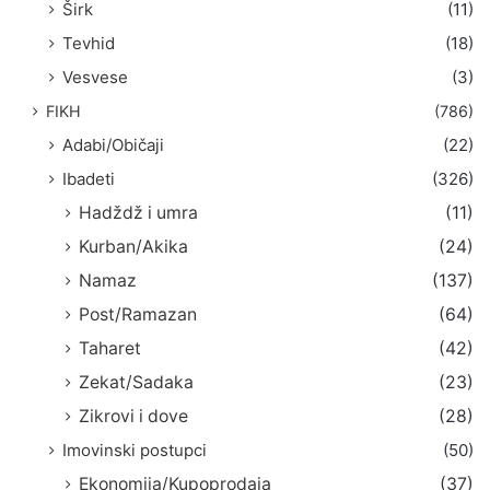
Širk
(11)
Tevhid
(18)
Vesvese
(3)
FIKH
(786)
Adabi/Običaji
(22)
Ibadeti
(326)
Hadždž i umra
(11)
Kurban/Akika
(24)
Namaz
(137)
Post/Ramazan
(64)
Taharet
(42)
Zekat/Sadaka
(23)
Zikrovi i dove
(28)
Imovinski postupci
(50)
Ekonomija/Kupoprodaja
(37)