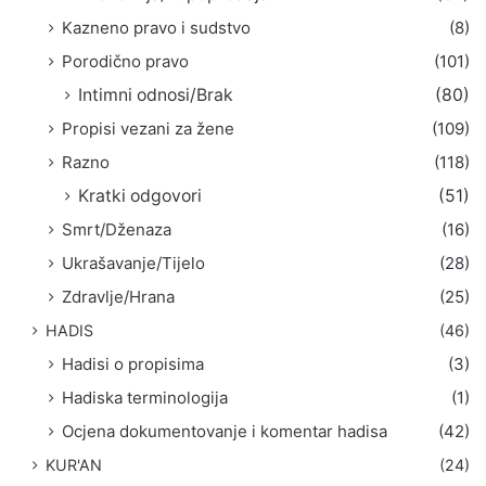
Kazneno pravo i sudstvo
(8)
Porodično pravo
(101)
Intimni odnosi/Brak
(80)
Propisi vezani za žene
(109)
Razno
(118)
Kratki odgovori
(51)
Smrt/Dženaza
(16)
Ukrašavanje/Tijelo
(28)
Zdravlje/Hrana
(25)
HADIS
(46)
Hadisi o propisima
(3)
Hadiska terminologija
(1)
Ocjena dokumentovanje i komentar hadisa
(42)
KUR'AN
(24)