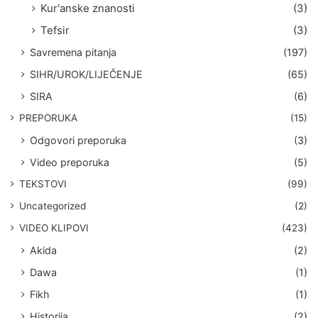
Kur'anske znanosti
(3)
Tefsir
(3)
Savremena pitanja
(197)
SIHR/UROK/LIJEČENJE
(65)
SIRA
(6)
PREPORUKA
(15)
Odgovori preporuka
(3)
Video preporuka
(5)
TEKSTOVI
(99)
Uncategorized
(2)
VIDEO KLIPOVI
(423)
Akida
(2)
Dawa
(1)
Fikh
(1)
Historija
(2)