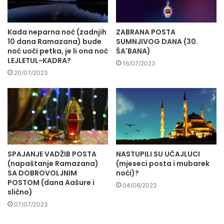
Kada neparna noć (zadnjih
ZABRANA POSTA
10 dana Ramazana) bude
SUMNJIVOG DANA (30.
noć uoči petka, je li ona noć
ŠA'BANA)
LEJLETUL-KADRA?
16/07/2023
20/07/2023
SPAJANJE VADŽIB POSTA
NASTUPILI SU UČAJLUCI
(napaštanje Ramazana)
(mjeseci posta i mubarek
SA DOBROVOLJNIM
noći)?
POSTOM (dana Aašure i
04/06/2023
slično)
07/07/2023