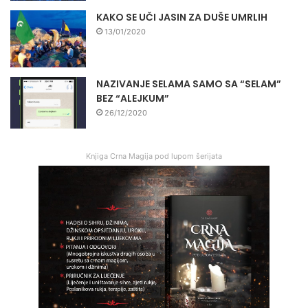
KAKO SE UČI JASIN ZA DUŠE UMRLIH
13/01/2020
NAZIVANJE SELAMA SAMO SA “SELAM”
BEZ “ALEJKUM”
26/12/2020
Knjiga Crna Magija pod lupom šerijata