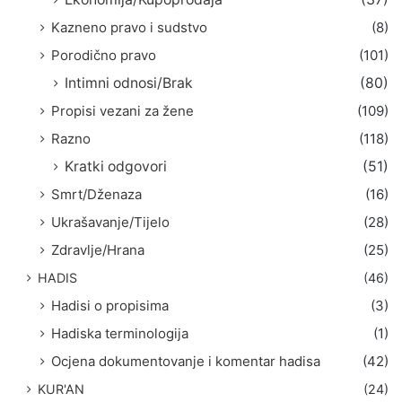
Kazneno pravo i sudstvo
(8)
Porodično pravo
(101)
Intimni odnosi/Brak
(80)
Propisi vezani za žene
(109)
Razno
(118)
Kratki odgovori
(51)
Smrt/Dženaza
(16)
Ukrašavanje/Tijelo
(28)
Zdravlje/Hrana
(25)
HADIS
(46)
Hadisi o propisima
(3)
Hadiska terminologija
(1)
Ocjena dokumentovanje i komentar hadisa
(42)
KUR'AN
(24)