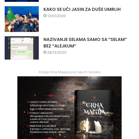
KAKO SE UČI JASIN ZA DUŠE UMRLIH
13/01/2020
NAZIVANJE SELAMA SAMO SA “SELAM”
BEZ “ALEJKUM”
26/12/2020
Knjiga Crna Magija pod lupom šerijata