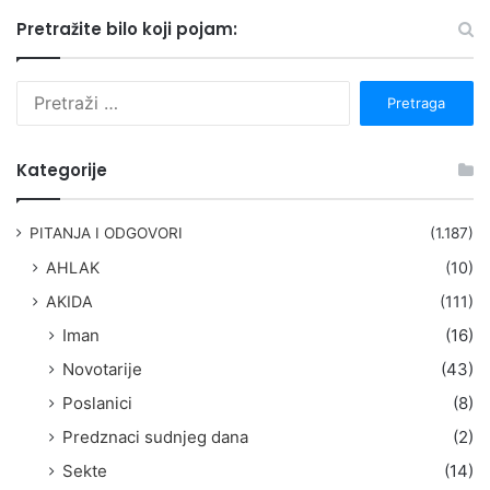
Pretražite bilo koji pojam:
P
r
e
t
Kategorije
r
a
g
PITANJA I ODGOVORI
(1.187)
a
AHLAK
(10)
:
AKIDA
(111)
Iman
(16)
Novotarije
(43)
Poslanici
(8)
Predznaci sudnjeg dana
(2)
Sekte
(14)