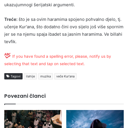
ukazujumnogi šerijatski argumenti.
Treće:
što je sa ovim haramima spojeno pohvalno djelo, tj.
učenje Kur'ana, što dodatno čini ovo sijelo još više spornim
jer se na njemu spaja ibadet sa jasnim haramima. Ve billahi
tevfik.
If you have found a spelling error, please, notify us by
selecting that text and
tap
on selected text.
Tagovi
ilahije
muzika
veče Kur'ana
Povezani članci