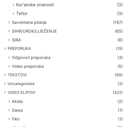
Kur'anske znanosti
(3)
Tefsir
(3)
Savremena pitanja
(197)
SIHR/UROK/LIJEČENJE
(65)
SIRA
(6)
PREPORUKA
(15)
Odgovori preporuka
(3)
Video preporuka
(5)
TEKSTOVI
(99)
Uncategorized
(2)
VIDEO KLIPOVI
(422)
Akida
(2)
Dawa
(1)
Fikh
(1)