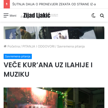
ŠUTNJA DAIJA O PRONEVJERI ZEKATA OD STRANE IZ-a
Switc
Pr
Meni
skin
Početna
/
PITANJA I ODGOVORI
/
Savremena pitanja
Savremena pitanja
VEČE KUR’ANA UZ ILAHIJE I
MUZIKU