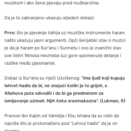
muzikom i ako žene pjevaju pred muškarcima.
Da je to zabranjeno ukazuju sljedeći dokazi:
Prvo:
što je pjevanje ilahija uz muzičke instrumente haram
našto ukazuju jasni argumenti. Opći šerijatski stav o muzici
je da je haram po Kur'anu i Sunnetu i ovo je zvanični stav
sve četiri fikhska mezheba (uz gore spomenute detanje i
razlike među pjesmama).
Dokaz iz Kur'ana su riječi Uzvišenog:
“Ima ljudi koji kupuju
lehvel-hadis da bi, ne znajući koliki je to grijeh, s
Allahova puta odvodili i da bi ga predmetom za
ismijavanje uzimali. Njih čeka sramnakazna”. (Lukman, 6)
Prenosi Ibn Kajim od Vahidija i Ebu Ishaka da su rekli da
najviše što je protumačeno pod “Lehvul hadis” da je on
pjesma.