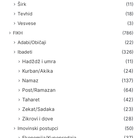
Širk
(11)
Tevhid
(18)
Vesvese
(3)
FIKH
(786)
Adabi/Običaji
(22)
Ibadeti
(326)
Hadždž i umra
(11)
Kurban/Akika
(24)
Namaz
(137)
Post/Ramazan
(64)
Taharet
(42)
Zekat/Sadaka
(23)
Zikrovi i dove
(28)
Imovinski postupci
(50)
Ekonomija/Kupoprodaja
(37)