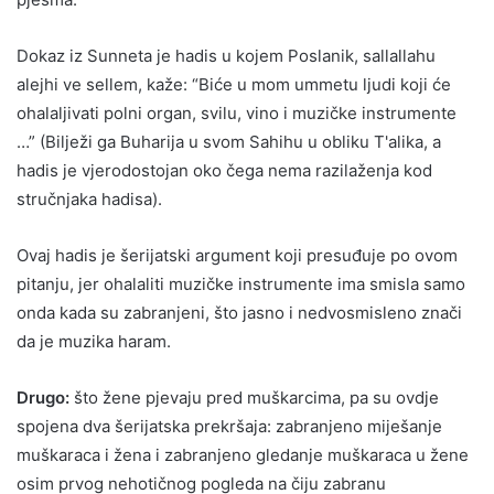
Dokaz iz Sunneta je hadis u kojem Poslanik, sallallahu
alejhi ve sellem, kaže: “Biće u mom ummetu ljudi koji će
ohalaljivati polni organ, svilu, vino i muzičke instrumente
…” (Bilježi ga Buharija u svom Sahihu u obliku T'alika, a
hadis je vjerodostojan oko čega nema razilaženja kod
stručnjaka hadisa).
Ovaj hadis je šerijatski argument koji presuđuje po ovom
pitanju, jer ohalaliti muzičke instrumente ima smisla samo
onda kada su zabranjeni, što jasno i nedvosmisleno znači
da je muzika haram.
Drugo:
što žene pjevaju pred muškarcima, pa su ovdje
spojena dva šerijatska prekršaja: zabranjeno miješanje
muškaraca i žena i zabranjeno gledanje muškaraca u žene
osim prvog nehotičnog pogleda na čiju zabranu