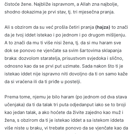
čistoće žene. Najbliže ispravnom, a Allah zna najbolje,
shodno dokazima je prvi stav, tj. tri mjesečna pranja.
Ali s obzirom da su već prošla četiri pranja
(hajza)
to znači
da je tvoj iddet istekao i po jednom i po drugom mišljenju.
A to znači da mu ti više nisi žena, tj. da si mu haram sve
dok se ponovo ne vjenčate sa svim šartovima sklapanja
braka: dozvolom staratelja, prisustvom svjedoka i slično,
odnosno kao da se prvi put uzimate. Sada nakon što ti je
istekao iddet nije ispravno niti dovoljno da ti on samo kaže
da si vraćena ili da ti priđe u postelji.
Prema tome, njemu je bilo haram (po jednom od dva stava
učenjaka) da ti da talak tri puta odjedanput iako se to broji
kao jedan talak, a ako hoćete da živite zajedno kao muž i
žena, s obzirom da ti je istekao iddet a sa istekom iddeta
više niste u braku, vi trebate ponovo da se vjenčate kao da