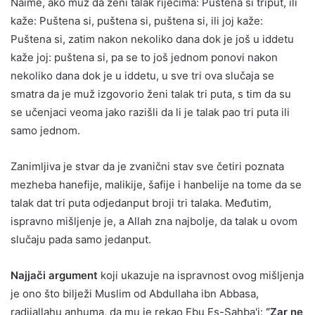
Naime, ako muž da ženi talak riječima: Puštena si triput, ili
kaže: Puštena si, puštena si, puštena si, ili joj kaže:
Puštena si, zatim nakon nekoliko dana dok je još u iddetu
kaže joj: puštena si, pa se to još jednom ponovi nakon
nekoliko dana dok je u iddetu, u sve tri ova slučaja se
smatra da je muž izgovorio ženi talak tri puta, s tim da su
se učenjaci veoma jako razišli da li je talak pao tri puta ili
samo jednom.
Zanimljiva je stvar da je zvanični stav sve četiri poznata
mezheba hanefije, malikije, šafije i hanbelije na tome da se
talak dat tri puta odjedanput broji tri talaka. Međutim,
ispravno mišljenje je, a Allah zna najbolje, da talak u ovom
slučaju pada samo jedanput.
Najjači argument
koji ukazuje na ispravnost ovog mišljenja
je ono što bilježi Muslim od Abdullaha ibn Abbasa,
radijallahu anhuma, da mu je rekao Ebu Es-Sahba'i:
“Zar ne