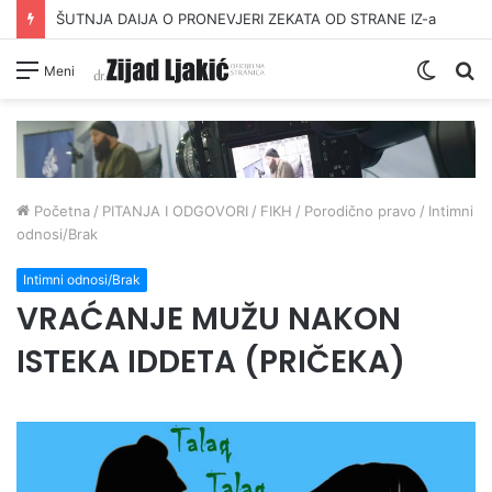
ŠUTNJA DAIJA O PRONEVJERI ZEKATA OD STRANE IZ-a
Switc
Pr
Meni
skin
Početna
/
PITANJA I ODGOVORI
/
FIKH
/
Porodično pravo
/
Intimni
odnosi/Brak
Intimni odnosi/Brak
VRAĆANJE MUŽU NAKON
ISTEKA IDDETA (PRIČEKA)