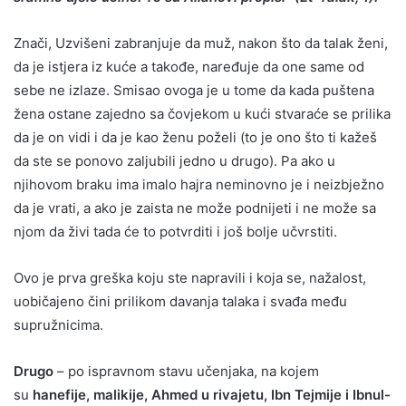
Znači, Uzvišeni zabranjuje da muž, nakon što da talak ženi,
da je istjera iz kuće a takođe, naređuje da one same od
sebe ne izlaze. Smisao ovoga je u tome da kada puštena
žena ostane zajedno sa čovjekom u kući stvaraće se prilika
da je on vidi i da je kao ženu poželi (to je ono što ti kažeš
da ste se ponovo zaljubili jedno u drugo). Pa ako u
njihovom braku ima imalo hajra neminovno je i neizbježno
da je vrati, a ako je zaista ne može podnijeti i ne može sa
njom da živi tada će to potvrditi i još bolje učvrstiti.
Ovo je prva greška koju ste napravili i koja se, nažalost,
uobičajeno čini prilikom davanja talaka i svađa među
supružnicima.
Drugo
– po ispravnom stavu učenjaka, na kojem
su
hanefije, malikije, Ahmed u rivajetu, Ibn Tejmije i Ibnul-