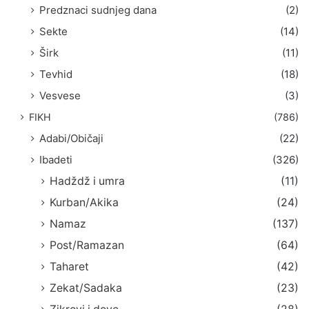
Predznaci sudnjeg dana
(2)
Sekte
(14)
Širk
(11)
Tevhid
(18)
Vesvese
(3)
FIKH
(786)
Adabi/Običaji
(22)
Ibadeti
(326)
Hadždž i umra
(11)
Kurban/Akika
(24)
Namaz
(137)
Post/Ramazan
(64)
Taharet
(42)
Zekat/Sadaka
(23)