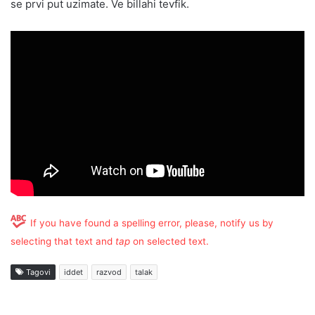
se prvi put uzimate. Ve billahi tevfik.
If you have found a spelling error, please, notify us by
selecting that text and
tap
on selected text.
Tagovi
iddet
razvod
talak