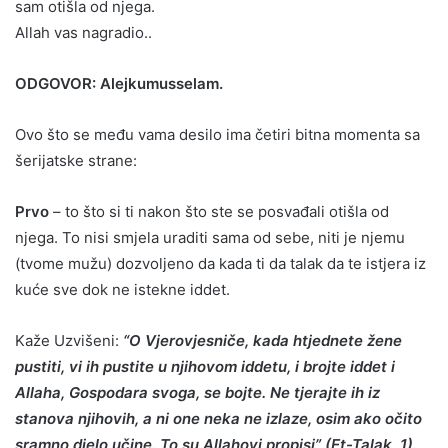
sam otišla od njega.
Allah vas nagradio..
ODGOVOR: Alejkumusselam.
Ovo što se među vama desilo ima četiri bitna momenta sa
šerijatske strane:
Prvo
– to što si ti nakon što ste se posvađali otišla od
njega. To nisi smjela uraditi sama od sebe, niti je njemu
(tvome mužu) dozvoljeno da kada ti da talak da te istjera iz
kuće sve dok ne istekne iddet.
Kaže Uzvišeni:
“O Vjerovjesniče, kada htjednete žene
pustiti, vi ih pustite u njihovom iddetu, i brojte iddet i
Allaha, Gospodara svoga, se bojte. Ne tjerajte ih iz
stanova njihovih, a ni one neka ne izlaze, osim ako očito
sramno djelo učine. To su Allahovi propisi” (Et-Talak, 1).