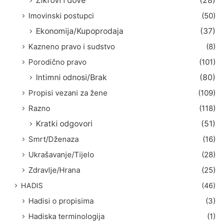
Zikrovi i dove
(28)
Imovinski postupci
(50)
Ekonomija/Kupoprodaja
(37)
Kazneno pravo i sudstvo
(8)
Porodično pravo
(101)
Intimni odnosi/Brak
(80)
Propisi vezani za žene
(109)
Razno
(118)
Kratki odgovori
(51)
Smrt/Dženaza
(16)
Ukrašavanje/Tijelo
(28)
Zdravlje/Hrana
(25)
HADIS
(46)
Hadisi o propisima
(3)
Hadiska terminologija
(1)