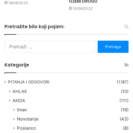
OŽENI DRUGU
18/06/2023
10/06/2023
Pretražite bilo koji pojam:
P
r
e
t
Kategorije
r
a
g
PITANJA I ODGOVORI
(1.187)
a
AHLAK
(10)
:
AKIDA
(111)
Iman
(16)
Novotarije
(43)
Poslanici
(8)