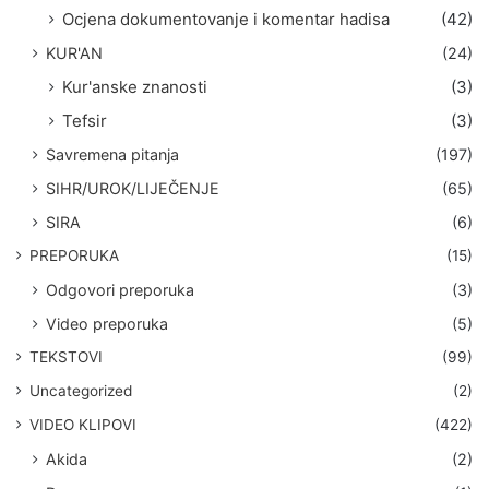
Ocjena dokumentovanje i komentar hadisa
(42)
KUR'AN
(24)
Kur'anske znanosti
(3)
Tefsir
(3)
Savremena pitanja
(197)
SIHR/UROK/LIJEČENJE
(65)
SIRA
(6)
PREPORUKA
(15)
Odgovori preporuka
(3)
Video preporuka
(5)
TEKSTOVI
(99)
Uncategorized
(2)
VIDEO KLIPOVI
(422)
Akida
(2)