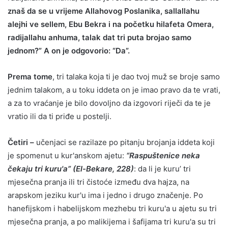
znaš da se u vrijeme Allahovog Poslanika, sallallahu
alejhi ve sellem, Ebu Bekra i na početku hilafeta Omera,
radijallahu anhuma, talak dat tri puta brojao samo
jednom?” A on je odgovorio: “Da”.
Prema tome
, tri talaka koja ti je dao tvoj muž se broje samo
jednim talakom, a u toku iddeta on je imao pravo da te vrati,
a za to vraćanje je bilo dovoljno da izgovori riječi da te je
vratio ili da ti priđe u postelji.
Četiri –
učenjaci se razilaze po pitanju brojanja iddeta koji
je spomenut u kur'anskom ajetu:
“Raspuštenice neka
čekaju tri kuru'a” (El-Bekare, 228)
: da li je kuru’ tri
mjesečna pranja ili tri čistoće između dva hajza, na
arapskom jeziku kur'u ima i jedno i drugo značenje. Po
hanefijskom i habelijskom mezhebu tri kuru'a u ajetu su tri
mjesečna pranja, a po malikijema i šafijama tri kuru'a su tri