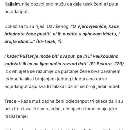
Kajjaim
, nije dozvoljeno mužu da daje talak ženi tri puta
odjedanput.
Dokaz za to su riješi Uzvišenog:
“O Vjerovjesniče, kada
htjednete žene pustiti, vi ih pustite u njihovom iddetu, i
brojte iddet …” (Et-Talak, 1).
I kaže:”Puštanje može biti dvaput, pa ih ili velikodušno
zadržati ili im na lijep način razvod dati” (El-Bekare, 229)
.
Iz ovih ajeta se razumije da puštanje žene biva davanjem
jednog talaka i brojanjem jednog iddeta a ne da se
odjedanput daju sva tri talaka i da im se broji jedan iddet.
Treće
– kada muž dadne ženi odjedanput tri talaka da li su
pala tri talaka ili samo jedan, učenjaci u tome imaju jako
razilaženje.