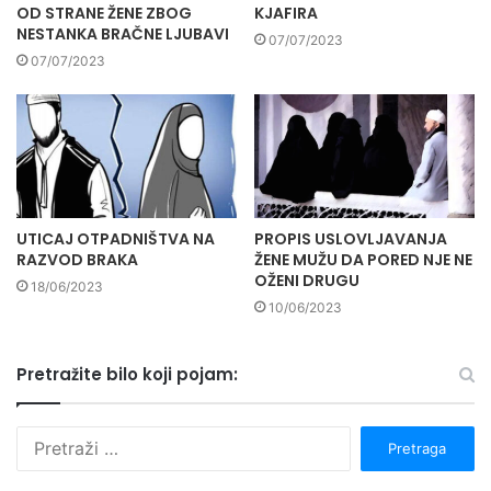
OD STRANE ŽENE ZBOG
KJAFIRA
NESTANKA BRAČNE LJUBAVI
07/07/2023
07/07/2023
UTICAJ OTPADNIŠTVA NA
PROPIS USLOVLJAVANJA
RAZVOD BRAKA
ŽENE MUŽU DA PORED NJE NE
OŽENI DRUGU
18/06/2023
10/06/2023
Pretražite bilo koji pojam:
P
r
e