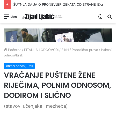
ŠUTNJA DAIJA O PRONEVJERI ZEKATA OD STRANE IZ-a
Switc
Pr
Meni
skin
Početna
/
PITANJA I ODGOVORI
/
FIKH
/
Porodično pravo
/
Intimni
odnosi/Brak
Intimni odnosi/Brak
VRAĆANJE PUŠTENE ŽENE
RIJEČIMA, POLNIM ODNOSOM,
DODIROM I SLIČNO
(stavovi učenjaka i mezheba)