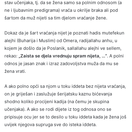
stav učenjaka, tj. da se žena samo sa polnim odnosom (a
ne i ljubavnim predigrama) vraća u okrilje braka ali pod
šartom da muž nijeti sa tim djelom vraćanje žene.
Dokaz da je šart vraćanja nijet je poznati hadis mutefekun
alejhi (Buharija i Muslim) od Omera, radijallahu anhu, u
kojem je došlo da je Poslanik, sallallahu alejhi ve sellem,
rekao:
„Zaista se djela vrednuju spram nijeta, …“
. A polni
odnos je jasan znak i izraz zadovoljstva muža da mu se
žena vrati.
A ako polno opći sa njom u toku iddeta bez nijeta vraćanja,
on je griješan i zaslužuje šerijatsku kaznu bićevanja
shodno koliko procijeni kadija (na čemu je skupina
učenjaka). A ako se rodi dijete iz tog odnosa ono se
pripisuje ocu jer se to desilo u toku iddeta kada je žena još
uvijek njegova supruga sve do isteka iddeta.