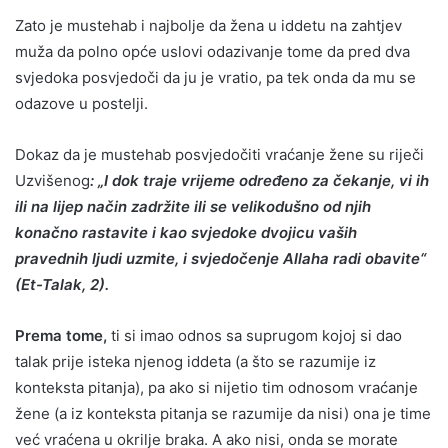
Zato je mustehab i najbolje da žena u iddetu na zahtjev
muža da polno opće uslovi odazivanje tome da pred dva
svjedoka posvjedoči da ju je vratio, pa tek onda da mu se
odazove u postelji.
Dokaz da je mustehab posvjedočiti vraćanje žene su riječi
Uzvišenog
: „I dok traje vrijeme određeno za čekanje, vi ih
ili na lijep način zadržite ili se velikodušno od njih
konačno rastavite i kao svjedoke dvojicu vaših
pravednih ljudi uzmite, i svjedočenje Allaha radi obavite“
(Et-Talak, 2).
Prema tome,
ti si imao odnos sa suprugom kojoj si dao
talak prije isteka njenog iddeta (a što se razumije iz
konteksta pitanja), pa ako si nijetio tim odnosom vraćanje
žene (a iz konteksta pitanja se razumije da nisi) ona je time
već vraćena u okrilje braka. A ako nisi, onda se morate