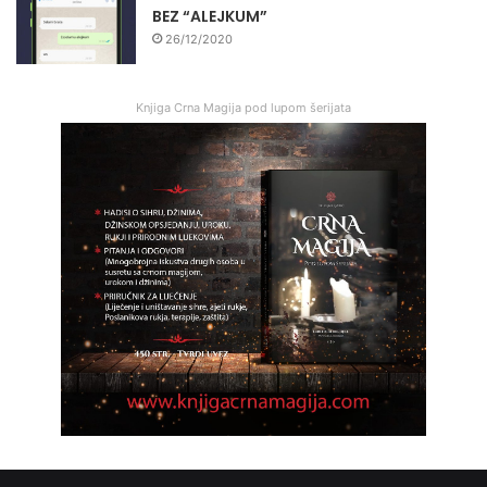
BEZ “ALEJKUM”
26/12/2020
Knjiga Crna Magija pod lupom šerijata