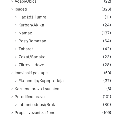
Adabi/Običaji
(22)
Ibadeti
(326)
Hadždž i umra
(11)
Kurban/Akika
(24)
Namaz
(137)
Post/Ramazan
(64)
Taharet
(42)
Zekat/Sadaka
(23)
Zikrovi i dove
(28)
Imovinski postupci
(50)
Ekonomija/Kupoprodaja
(37)
Kazneno pravo i sudstvo
(8)
Porodično pravo
(101)
Intimni odnosi/Brak
(80)
Propisi vezani za žene
(109)