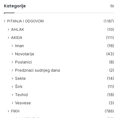
t
Kategorije
r
a
g
PITANJA I ODGOVORI
(1.187)
a
AHLAK
(10)
:
AKIDA
(111)
Iman
(16)
Novotarije
(43)
Poslanici
(8)
Predznaci sudnjeg dana
(2)
Sekte
(14)
Širk
(11)
Tevhid
(18)
Vesvese
(3)
FIKH
(786)