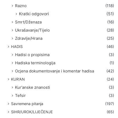
Razno
(118)
Kratki odgovori
(51)
Smrt/Dženaza
(16)
Ukrašavanje/Tijelo
(28)
Zdravlje/Hrana
(25)
HADIS
(46)
Hadisi o propisima
(3)
Hadiska terminologija
(1)
Ocjena dokumentovanje i komentar hadisa
(42)
KUR'AN
(24)
Kur'anske znanosti
(3)
Tefsir
(3)
Savremena pitanja
(197)
SIHR/UROK/LIJEČENJE
(65)