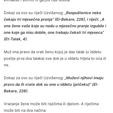
Dokaz za ovo su riječi Uzvišenog:
„Raspuštenice neka
čekaju tri mjesečna pranja“ (El-Bekare, 228), i riječi: „A
one žene vaše koje su nadu u mjesečno pranje izgubile i
one koje ga nisu dobile, one trebaju čekati tri mjeseca“
(Et-Talak, 4).
Muž ima pravo da vrati ženu kojoj je dao talak (u iddetu
poslije prva dva talaka) sve dok je u iddetu htjela to ona ili
ne.
Dokaz za ovo su riječi Uzvišenog:
„Muževi njihovi imaju
pravo da ih vrate dok su one u iddetu (pričeku)“ (El-
Bekare, 228).
Vraćanje žene može biti riječima ili djelom. A riječima
može biti na dva načina: