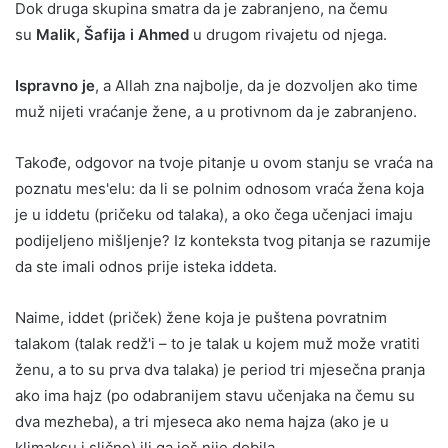
Dok druga skupina smatra da je zabranjeno, na čemu
su
Malik, Šafija i Ahmed
u drugom rivajetu od njega.
Ispravno je
, a Allah zna najbolje, da je dozvoljen ako time
muž nijeti vraćanje žene, a u protivnom da je zabranjeno.
Takođe, odgovor na tvoje pitanje u ovom stanju se vraća na
poznatu mes'elu: da li se polnim odnosom vraća žena koja
je u iddetu (pričeku od talaka), a oko čega učenjaci imaju
podijeljeno mišljenje? Iz konteksta tvog pitanja se razumije
da ste imali odnos prije isteka iddeta.
Naime, iddet (priček) žene koja je puštena povratnim
talakom (talak redž'i – to je talak u kojem muž može vratiti
ženu, a to su prva dva talaka) je period tri mjesečna pranja
ako ima hajz (po odabranijem stavu učenjaka na čemu su
dva mezheba), a tri mjeseca ako nema hajza (ako je u
klimaksu i slično) ili ga još nije dobila.