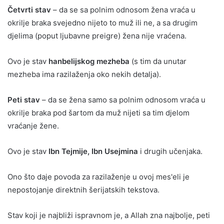
Četvrti stav
– da se sa polnim odnosom žena vraća u
okrilje braka svejedno nijeto to muž ili ne, a sa drugim
djelima (poput ljubavne preigre) žena nije vraćena.
Ovo je stav
hanbelijskog mezheba
(s tim da unutar
mezheba ima razilaženja oko nekih detalja).
Peti stav
– da se žena samo sa polnim odnosom vraća u
okrilje braka pod šartom da muž nijeti sa tim djelom
vraćanje žene.
Ovo je stav
Ibn Tejmije, Ibn Usejmina
i drugih učenjaka.
Ono što daje povoda za razilaženje u ovoj mes'eli je
nepostojanje direktnih šerijatskih tekstova.
Stav koji je najbliži ispravnom je, a Allah zna najbolje, peti