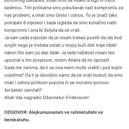
ponovnog sastanka, viđali smo se svaku drugu ili treću
sedmicu. Tim prilikama smo pokušavali naći kompromis za
nas problem, a imali smo često i odnos. To je znači tako
potrajalo 6 mjeseci i sada izgleda da smo konačno našli
kompromis i ona bi željela da se vrati.
Ja sam sada svjestan da je nisam trebao pustiti da ide kod
svojih nego je trebala ostati u mojoj kući dok traje iddet
nakon što sam joj dao talak. Ja tada nažalost nisam bio
upoznat s tim propisom, molim Allaha da mi oprosti!
Sada me zanima, da li se ona meni može vratiti i pod kojim
uvjetima? Da li je dovoljno samo da se vrati budući da smo
imali i odnos prilikom susreta ili se moramo ponovo
šerijatski vjenčati?
Allah Vas nagradio Džennetul-Firdevsom!
ODGOVOR: Alejkumusselam ve rahmetullahi ve
berekatuhu.