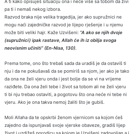
A ti kako opisuješ situaciju ona i neće više sa tobom da živi
pa ti i nemaš nekog izbora.
Razvod braka nije velika tragedija, jer ako supružnici ne
mogu naći zajedničke razvod je lijepo rješenje i u njemu
može biti veliki hajr. Kaže Uzvišeni:
“A ako se njih dvoje
(supružnici) ipak rastave, Allah će ih iz obilja svoga
neovisnim učiniti” (En-Nisa, 130).
Prema tome, ono što trebaš sada da uradiš je da ostaviš ti
nju i da ne pokušavaš da se pomiriš sa njom, jer ako je tako
da ona ne želi vjeru onda i jest bolje da se vi na vrijeme
raziđete. Da ona želi tebe i život sa tobom ali ne želi vjeru
ti bi nju trebao ostaviti, a pogotovu što ona neće ni tebe ni
vjeru. Ako je ona takva nemoj žaliti što je gubiš.
Moli Allaha da te opskrbi ženom vjernicom sa kojom ćeš
zajedno da ispunjavaš svoje vjerske obaveze, gradiš lijep
život i uzdižeš porodicu sa kojom je Uzvišeni zadovoljan a i