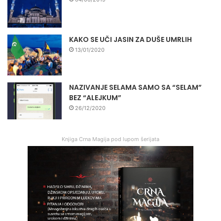
KAKO SE UČI JASIN ZA DUŠE UMRLIH
13/01/2020
NAZIVANJE SELAMA SAMO SA “SELAM”
BEZ “ALEJKUM”
26/12/2020
Knjiga Crna Magija pod lupom šerijata