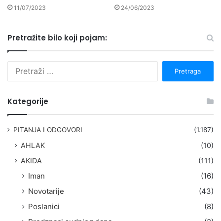
11/07/2023
24/06/2023
Pretražite bilo koji pojam:
P
r
e
t
Kategorije
r
a
g
PITANJA I ODGOVORI
(1.187)
a
AHLAK
(10)
:
AKIDA
(111)
Iman
(16)
Novotarije
(43)
Poslanici
(8)