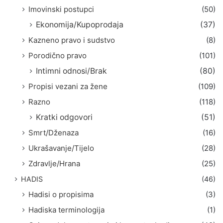
Imovinski postupci
(50)
Ekonomija/Kupoprodaja
(37)
Kazneno pravo i sudstvo
(8)
Porodično pravo
(101)
Intimni odnosi/Brak
(80)
Propisi vezani za žene
(109)
Razno
(118)
Kratki odgovori
(51)
Smrt/Dženaza
(16)
Ukrašavanje/Tijelo
(28)
Zdravlje/Hrana
(25)
HADIS
(46)
Hadisi o propisima
(3)
Hadiska terminologija
(1)