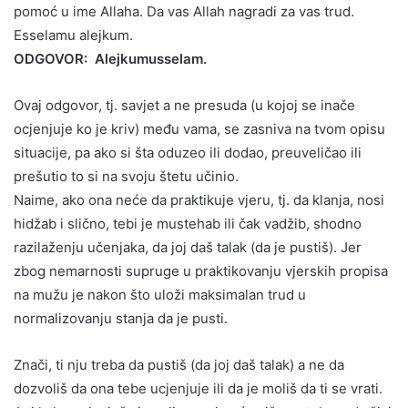
pomoć u ime Allaha. Da vas Allah nagradi za vas trud.
Esselamu alejkum.
ODGOVOR: Alejkumusselam.
Ovaj odgovor, tj. savjet a ne presuda (u kojoj se inače
ocjenjuje ko je kriv) među vama, se zasniva na tvom opisu
situacije, pa ako si šta oduzeo ili dodao, preuveličao ili
prešutio to si na svoju štetu učinio.
Naime, ako ona neće da praktikuje vjeru, tj. da klanja, nosi
hidžab i slično, tebi je mustehab ili čak vadžib, shodno
razilaženju učenjaka, da joj daš talak (da je pustiš). Jer
zbog nemarnosti supruge u praktikovanju vjerskih propisa
na mužu je nakon što uloži maksimalan trud u
normalizovanju stanja da je pusti.
Znači, ti nju treba da pustiš (da joj daš talak) a ne da
dozvoliš da ona tebe ucjenjuje ili da je moliš da ti se vrati.