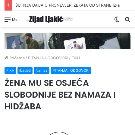
ŠUTNJA DAIJA O PRONEVJERI ZEKATA OD STRANE IZ-a
Switc
Pr
Meni
skin
Početna
/
PITANJA I ODGOVORI
/
FIKH
FIKH
Ibadeti
Namaz
PITANJA I ODGOVORI
ŽENA MU SE OSJEĆA
SLOBODNIJE BEZ NAMAZA I
HIDŽABA