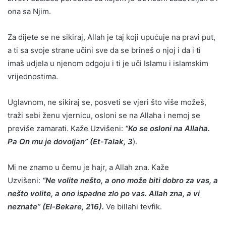
ona sa Njim.
Za dijete se ne sikiraj, Allah je taj koji upućuje na pravi put,
a ti sa svoje strane učini sve da se brineš o njoj i da i ti
imaš udjela u njenom odgoju i ti je uči Islamu i islamskim
vrijednostima.
Uglavnom, ne sikiraj se, posveti se vjeri što više možeš,
traži sebi ženu vjernicu, osloni se na Allaha i nemoj se
previše zamarati. Kaže Uzvišeni:
“Ko se osloni na Allaha.
Pa On mu je dovoljan” (Et-Talak, 3
).
Mi ne znamo u čemu je hajr, a Allah zna. Kaže
Uzvišeni:
“Ne volite nešto, a ono može biti dobro za vas, a
nešto volite, a ono ispadne zlo po vas. Allah zna, a vi
neznate” (El-Bekare, 216).
Ve billahi tevfik.