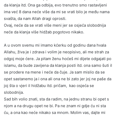
da klanja itd. Ona ga odbija, evo trenutno smo rastavljeni
ima već 8 dana neće više da mi se vrati bilo je među nama
svašta, da nam Allah dragi oprosti.
Ovaj, neće da se vrati više meni jer se osjeća slobodnija
neće da klanja više hidžab pogotovo nikako.
A u ovom svemu mi imamo kćerku od godinu dana hvala
Allahu, živa je i zdrava i volim je neopisivo, ali me strah za
odgoj moje ćere. Ja pitam ženu hoćeš mi dijete odgajati po
islamu, da bude zavijena da klanja posti itd. ona samo šuti il
se prodere na mene i neće da čuje. Ja sam mislio da se
opet sastanemo ja i ona ali ona ne bi zato jer joj ne paše da
joj šta o vjeri il hidžabu itd. pričam, kao osjeća se
slobodnija.
Sad bih volio znati, sta da radim, na jednu stranu bi opet s
njom a na drugu opet ne bi. Pa ne znam ni gdje ću ni sta
ću, a ona kao neće nikako sa mnom. Molim vas, dajte mi