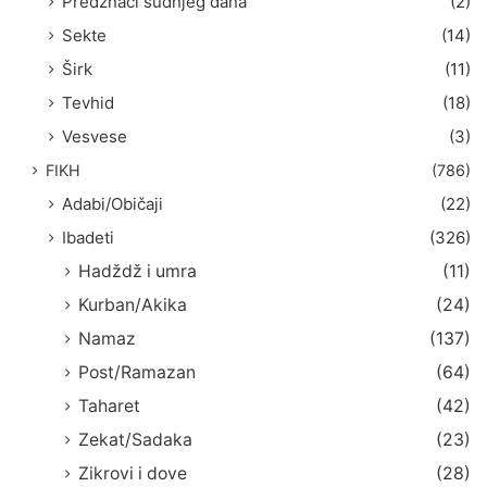
Predznaci sudnjeg dana
(2)
Sekte
(14)
Širk
(11)
Tevhid
(18)
Vesvese
(3)
FIKH
(786)
Adabi/Običaji
(22)
Ibadeti
(326)
Hadždž i umra
(11)
Kurban/Akika
(24)
Namaz
(137)
Post/Ramazan
(64)
Taharet
(42)
Zekat/Sadaka
(23)
Zikrovi i dove
(28)