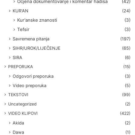
Ocjena dokumentovanje i komentar hadisa
(42)
KUR'AN
(24)
Kur'anske znanosti
(3)
Tefsir
(3)
Savremena pitanja
(197)
SIHR/UROK/LIJEČENJE
(65)
SIRA
(6)
PREPORUKA
(15)
Odgovori preporuka
(3)
Video preporuka
(5)
TEKSTOVI
(99)
Uncategorized
(2)
VIDEO KLIPOVI
(422)
Akida
(2)
Dawa
(1)