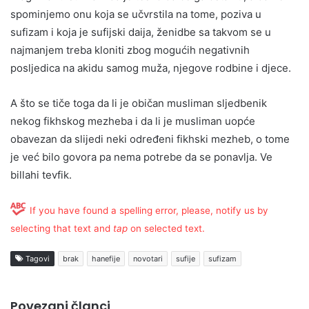
spominjemo onu koja se učvrstila na tome, poziva u
sufizam i koja je sufijski daija, ženidbe sa takvom se u
najmanjem treba kloniti zbog mogućih negativnih
posljedica na akidu samog muža, njegove rodbine i djece.
A što se tiče toga da li je običan musliman sljedbenik
nekog fikhskog mezheba i da li je musliman uopće
obavezan da slijedi neki određeni fikhski mezheb, o tome
je već bilo govora pa nema potrebe da se ponavlja. Ve
billahi tevfik.
If you have found a spelling error, please, notify us by
selecting that text and
tap
on selected text.
Tagovi
brak
hanefije
novotari
sufije
sufizam
Povezani članci