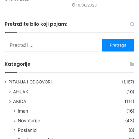
10/06/2023
Pretražite bilo koji pojam:
P
r
e
t
Kategorije
r
a
g
PITANJA I ODGOVORI
(1.187)
a
AHLAK
(10)
:
AKIDA
(111)
Iman
(16)
Novotarije
(43)
Poslanici
(8)