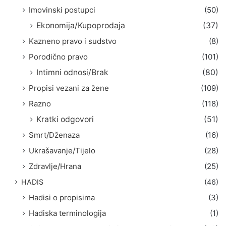
Imovinski postupci
(50)
Ekonomija/Kupoprodaja
(37)
Kazneno pravo i sudstvo
(8)
Porodično pravo
(101)
Intimni odnosi/Brak
(80)
Propisi vezani za žene
(109)
Razno
(118)
Kratki odgovori
(51)
Smrt/Dženaza
(16)
Ukrašavanje/Tijelo
(28)
Zdravlje/Hrana
(25)
HADIS
(46)
Hadisi o propisima
(3)
Hadiska terminologija
(1)