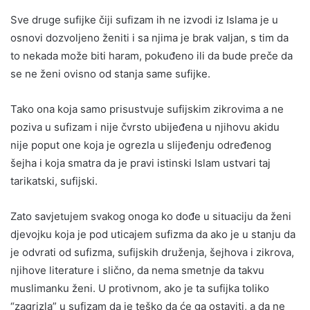
Sve druge sufijke čiji sufizam ih ne izvodi iz Islama je u
osnovi dozvoljeno ženiti i sa njima je brak valjan, s tim da
to nekada može biti haram, pokuđeno ili da bude preče da
se ne ženi ovisno od stanja same sufijke.
Tako ona koja samo prisustvuje sufijskim zikrovima a ne
poziva u sufizam i nije čvrsto ubijeđena u njihovu akidu
nije poput one koja je ogrezla u slijeđenju određenog
šejha i koja smatra da je pravi istinski Islam ustvari taj
tarikatski, sufijski.
Zato savjetujem svakog onoga ko dođe u situaciju da ženi
djevojku koja je pod uticajem sufizma da ako je u stanju da
je odvrati od sufizma, sufijskih druženja, šejhova i zikrova,
njihove literature i slično, da nema smetnje da takvu
muslimanku ženi. U protivnom, ako je ta sufijka toliko
“zagrizla” u sufizam da je teško da će ga ostaviti, a da ne