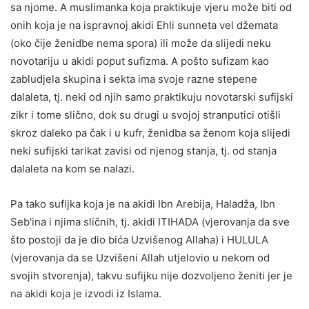
sa njome. A muslimanka koja praktikuje vjeru može biti od
onih koja je na ispravnoj akidi Ehli sunneta vel džemata
(oko čije ženidbe nema spora) ili može da slijedi neku
novotariju u akidi poput sufizma. A pošto sufizam kao
zabludjela skupina i sekta ima svoje razne stepene
dalaleta, tj. neki od njih samo praktikuju novotarski sufijski
zikr i tome slično, dok su drugi u svojoj stranputici otišli
skroz daleko pa čak i u kufr, ženidba sa ženom koja slijedi
neki sufijski tarikat zavisi od njenog stanja, tj. od stanja
dalaleta na kom se nalazi.
Pa tako sufijka koja je na akidi Ibn Arebija, Haladža, Ibn
Seb'ina i njima sličnih, tj. akidi ITIHADA (vjerovanja da sve
što postoji da je dio bića Uzvišenog Allaha) i HULULA
(vjerovanja da se Uzvišeni Allah utjelovio u nekom od
svojih stvorenja), takvu sufijku nije dozvoljeno ženiti jer je
na akidi koja je izvodi iz Islama.