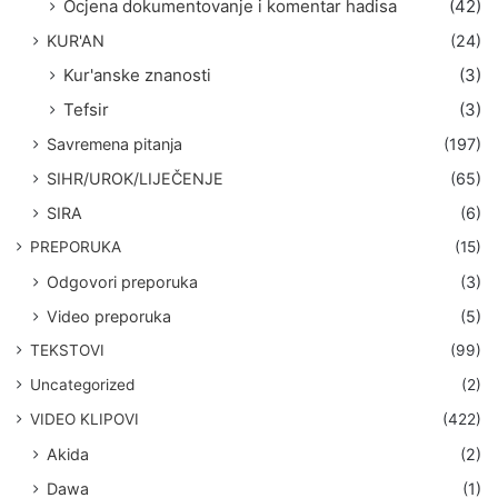
Ocjena dokumentovanje i komentar hadisa
(42)
KUR'AN
(24)
Kur'anske znanosti
(3)
Tefsir
(3)
Savremena pitanja
(197)
SIHR/UROK/LIJEČENJE
(65)
SIRA
(6)
PREPORUKA
(15)
Odgovori preporuka
(3)
Video preporuka
(5)
TEKSTOVI
(99)
Uncategorized
(2)
VIDEO KLIPOVI
(422)
Akida
(2)
Dawa
(1)