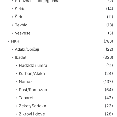
Predznaci sudnjeg dana
(2)
Sekte
(14)
Širk
(11)
Tevhid
(18)
Vesvese
(3)
FIKH
(786)
Adabi/Običaji
(22)
Ibadeti
(326)
Hadždž i umra
(11)
Kurban/Akika
(24)
Namaz
(137)
Post/Ramazan
(64)
Taharet
(42)
Zekat/Sadaka
(23)
Zikrovi i dove
(28)