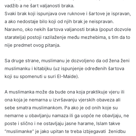
vadžib a ne šart valjanosti braka.
Svaki brak koji ispunjava ove ruknove i šartove je ispravan,
a ako nedostaje bilo koji od njih brak je neispravan.
Naravno, oko nekih šartova valjanosti braka (poput dozvole
staratelja) postoji razilaženje među mezhebima, s tim da to
nije predmet ovog pitanja.
Sa druge strane, muslimanu je dozvoljeno da od žena ženi
muslimanku i kitabijku (uz ispunjenje određenih šartova
koji su spomenuti u suri El-Maide).
A muslimanka može da bude ona koja praktikuje vjeru ili
ona koja je nemarna u izvršavanju vjerskih obaveza ali
sebe smatra muslimankom. Pa ako je od onih koje su
nemarne u obavljanju namaza ili ga uopće ne obavljaju, ne
poste i slično i ne ostavljaju jasne harame, Islam takve
“muslimanke” je jako upitan te treba izbjegavati ženidbu